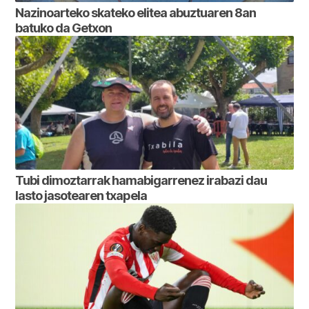
Nazinoarteko skateko elitea abuztuaren 8an
batuko da Getxon
Tubi dimoztarrak hamabigarrenez irabazi dau
lasto jasotearen txapela