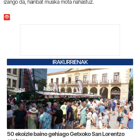
izango da, hainbat musika mota nahastuz.
IRAKURRIENAK
50 ekoizle baino gehiago Getxoko San Lorentzo