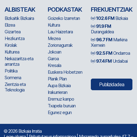
ALBISTEAK
PODKASTAK
FREKUENTZIAK
Bizkaitik Bizkaira
Goizeko Izarretan
102.6 FM
Bizkaia
Elizea
Kultura
91.9 FM
Gizartea
Lau Haizetara
Durangaldea
Hezkuntza
Mezea
96.7 FM
Markina
Kirolak
Zorionagurrak
Xemein
Kulturea
Jokoan
92.5 FM
Ondarroa
Nekazaritza eta
Garoa
97.4 FM
Urdaibai
arrantza
Kresala
Politika
Euskera Hobetzen
Sormena
Planik Plan
Zientzia eta
Publizidadea
Aupa Bizkaia
Teknologia
Irakurrieran
Eremuz kanpo
Txapela buruan
Egunez egun
© 2026 Bizkaia Irratia
Lege oharra
|
Pribatutasun informazinoa
| Mazarredo zumarkalea 47, 7 –