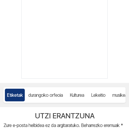
Etiketak
durangoko orfeoia
Kulturea
Lekeitio
musikea
UTZI ERANTZUNA
Zure e-posta helbidea ez da argitaratuko.
Beharrezko eremuak
*