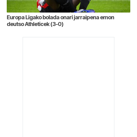
Europa Ligako bolada onari jarraipena emon
deutso Athleticek (3-0)