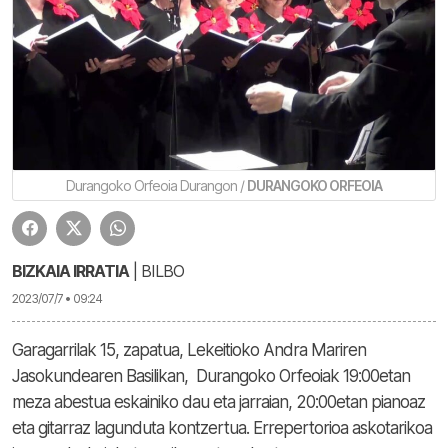
Durangoko Orfeoia Durangon /
DURANGOKO ORFEOIA
BIZKAIA IRRATIA
| BILBO
2023/07/7 • 09:24
Garagarrilak 15, zapatua, Lekeitioko Andra Mariren
Jasokundearen Basilikan, Durangoko Orfeoiak 19:00etan
meza abestua eskainiko dau eta jarraian, 20:00etan pianoaz
eta gitarraz lagunduta kontzertua. Errepertorioa askotarikoa