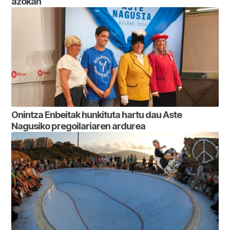
azokan
Onintza Enbeitak hunkituta hartu dau Aste
Nagusiko pregoilariaren ardurea