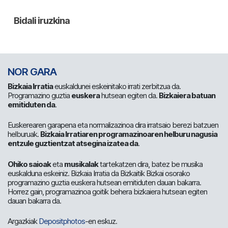
NOR GARA
Bizkaia Irratia
euskaldunei eskeinitako irrati zerbitzua da.
Programazino guztia
euskera
hutsean egiten da.
Bizkaiera batuan
emitiduten da
.
Euskerearen garapena eta normalizazinoa dira irratsaio berezi batzuen
helburuak.
Bizkaia Irratiaren programazinoaren helburu nagusia
entzule guztientzat atsegina izatea da
.
Ohiko saioak
eta
musikalak
tartekatzen dira, batez be musika
euskalduna eskeiniz. Bizkaia Irratia da Bizkaitik Bizkai osorako
programazino guztia euskera hutsean emitiduten dauan bakarra.
Horrez gain, programazinoa goitik behera bizkaiera hutsean egiten
dauan bakarra da.
Argazkiak
Depositphotos
-en eskuz.