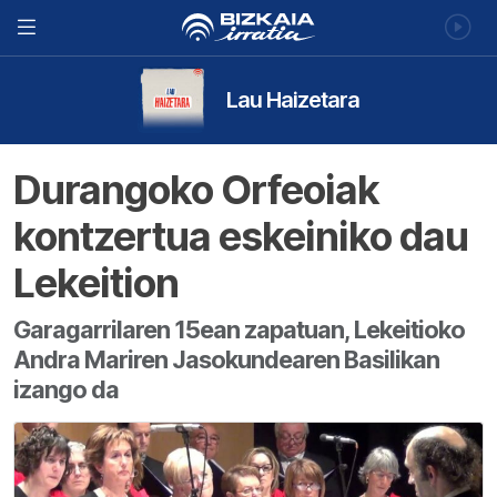
Lau Haizetara
Durangoko Orfeoiak
kontzertua eskeiniko dau
Lekeition
Garagarrilaren 15ean zapatuan, Lekeitioko
Andra Mariren Jasokundearen Basilikan
izango da