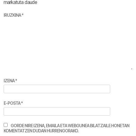
markatuta daude
IRUZKINA
*
IZENA
*
E-POSTA
*
GORDE NIRE IZENA, EMAILA ETA WEBGUNEA BILATZAILE HONETAN
KOMENTATZEN DUDAN HURRENGORAKO.