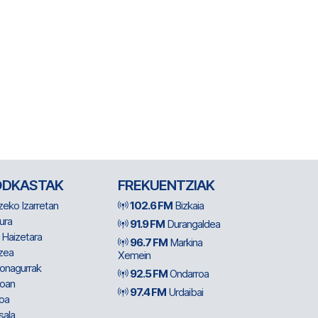
ODKASTAK
FREKUENTZIAK
zeko Izarretan
102.6 FM
Bizkaia
ura
91.9 FM
Durangaldea
 Haizetara
96.7 FM
Markina
zea
Xemein
ionagurrak
92.5 FM
Ondarroa
oan
97.4 FM
Urdaibai
oa
sala