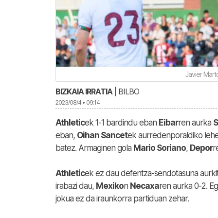
Javier Mart
BIZKAIA IRRATIA
| BILBO
2023/08/4 • 09:14
Athletic
ek 1-1 bardindu eban
Eibar
ren aurka
S
eban,
Oihan Sancet
ek aurredenporaldiko leh
batez. Armaginen gola
Mario Soriano
,
Depor
r
Athletic
ek ez dau defentza-sendotasuna aurkit
irabazi dau,
Mexiko
n
Necaxa
ren aurka 0-2. Eg
jokua ez da iraunkorra partiduan zehar.