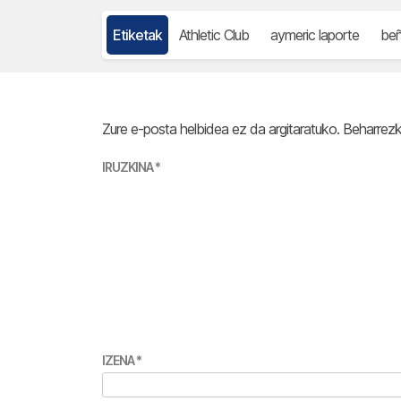
Etiketak
Athletic Club
aymeric laporte
beñ
Zure e-posta helbidea ez da argitaratuko.
Beharrez
IRUZKINA
*
IZENA
*