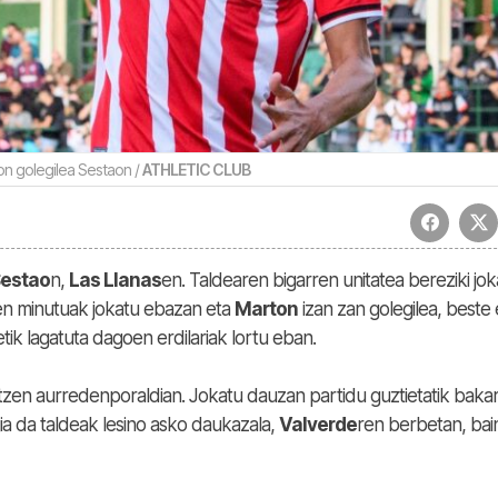
on golegilea Sestaon /
ATHLETIC CLUB
estao
n,
Las Llanas
en. Taldearen bigarren unitatea bereziki jok
en minutuak jokatu ebazan eta
Marton
izan zan golegilea, beste
etik lagatuta dagoen erdilariak lortu eban.
zen aurredenporaldian. Jokatu dauzan partidu guztietatik baka
ia da taldeak lesino asko daukazala,
Valverde
ren berbetan, bai