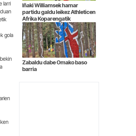
larri
Iñaki Williamsek hamar
tiduan
partidu galdu leikez Athleticen
Afrika Koparengatik
etik
ek gola
bekin
Zabaldu dabe Omako baso
a
barria
arien
zken