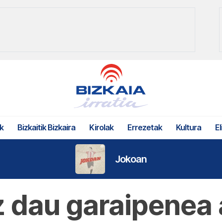
k
Bizkaitik Bizkaira
Kirolak
Errezetak
Kultura
El
Jokoan
z dau garaipenea 