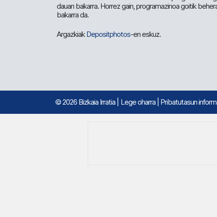
dauan bakarra. Horrez gain, programazinoa goitik beher
bakarra da.
Argazkiak
Depositphotos
-en eskuz.
© 2026 Bizkaia Irratia
|
Lege oharra
|
Pribatutasun infor