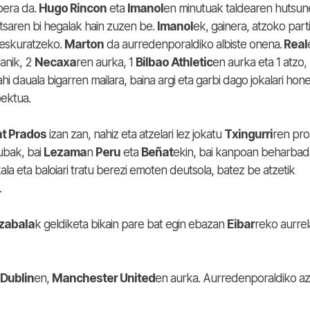
pera da.
Hugo Rincon
eta
Imanol
en minutuak taldearen hutsune 
tsaren bi hegalak hain zuzen be.
Imanol
ek, gainera, atzoko par
 eskuratzeko.
Marton
da aurredenporaldiko albiste onena.
Real
danik, 2
Necaxa
ren aurka, 1
Bilbao Athletic
en aurka eta 1 atzo,
i dauala bigarren mailara, baina argi eta garbi dago jokalari hon
pektua.
t Prados
izan zan, nahiz eta atzelari lez jokatu
Txingurri
ren pro
lubak, bai
Lezama
n
Peru
eta
Beñat
ekin, bai kanpoan beharbad
ala eta baloiari tratu berezi emoten deutsola, batez be atzetik
.
ezabala
k geldiketa bikain pare bat egin ebazan
Eibar
reko aurrel
Dublin
en,
Manchester United
en aurka. Aurredenporaldiko a