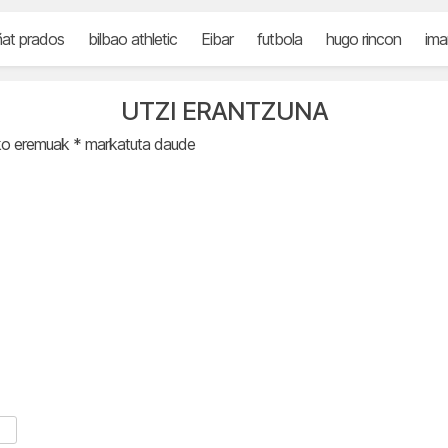
at prados
bilbao athletic
Eibar
futbola
hugo rincon
ima
UTZI ERANTZUNA
ko eremuak
*
markatuta daude