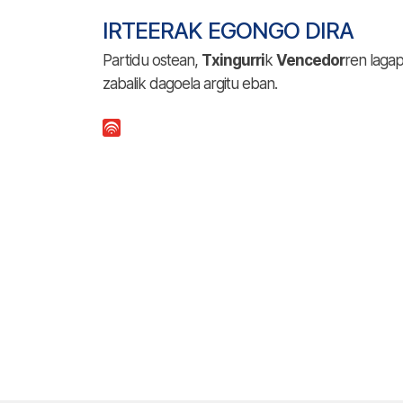
IRTEERAK EGONGO DIRA
Partidu ostean,
Txingurri
k
Vencedor
ren laga
zabalik dagoela argitu eban.