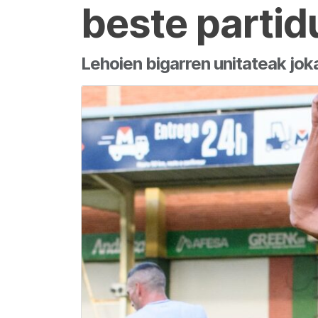
beste partid
Lehoien bigarren unitateak jok