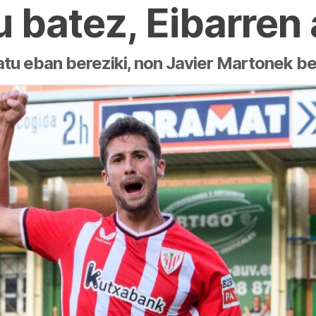
u batez, Eibarren
atu eban bereziki, non Javier Martonek b