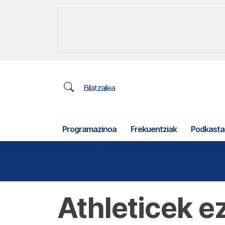
Bilatzailea
Programazinoa
Frekuentziak
Podkasta
Nekazaritza eta arrantza
Athleticek e