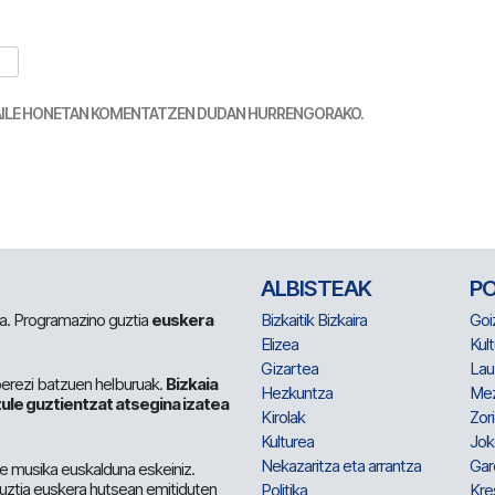
TZAILE HONETAN KOMENTATZEN DUDAN HURRENGORAKO.
ALBISTEAK
P
 da. Programazino guztia
euskera
Bizkaitik Bizkaira
Goi
Elizea
Kult
Gizartea
Lau
berezi batzuen helburuak.
Bizkaia
Hezkuntza
Me
ule guztientzat atsegina izatea
Kirolak
Zor
Kulturea
Jok
Nekazaritza eta arrantza
Gar
e musika euskalduna eskeiniz.
 guztia euskera hutsean emitiduten
Politika
Kre