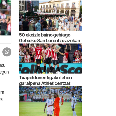
50 ekoizle baino gehiago
Getxoko San Lorentzo azokan
atu
 egun
Txapeldunen ligako lehen
garaipena Athleticentzat
rra
na