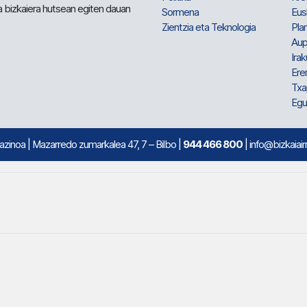
a bizkaiera hutsean egiten dauan
Sormena
Eus
Zientzia eta Teknologia
Plan
Aup
Irak
Ere
Txa
Egu
mazinoa
| Mazarredo zumarkalea 47, 7 – Bilbo |
944 466 800
| info@bizkaiair