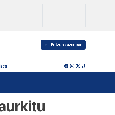
Entzun zuzenean
izea
aurkitu