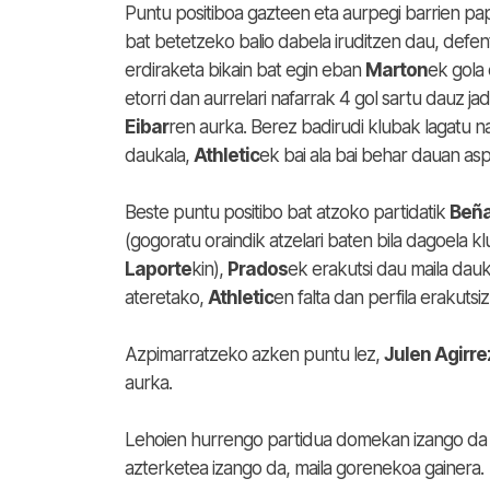
Puntu positiboa gazteen eta aurpegi barrien pa
bat betetzeko balio dabela iruditzen dau, defen
erdiraketa bikain bat egin eban
Marton
ek gola
etorri dan aurrelari nafarrak 4 gol sartu dauz ja
Eibar
ren aurka. Berez badirudi klubak lagatu nah
daukala,
Athletic
ek bai ala bai behar dauan as
Beste puntu positibo bat atzoko partidatik
Beña
(gogoratu oraindik atzelari baten bila dagoela k
Laporte
kin),
Prados
ek erakutsi dau maila dauk
ateretako,
Athletic
en falta dan perfila erakutsiz
Azpimarratzeko azken puntu lez,
Julen Agirr
aurka.
Lehoien hurrengo partidua domekan izango da
azterketea izango da, maila gorenekoa gainera.