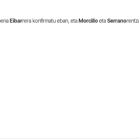
pena
Eibar
rera konfirmatu eban, eta
Morcillo
eta
Serrano
rentz