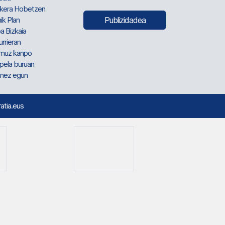
kera Hobetzen
ik Plan
Publizidadea
a Bizkaia
urrieran
muz kanpo
pela buruan
nez egun
ratia.eus