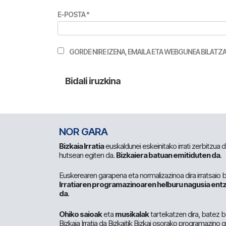
E-POSTA
*
GORDE NIRE IZENA, EMAILA ETA WEBGUNEA BILA
NOR GARA
Bizkaia Irratia
euskaldunei eskeinitako irrati zerbitzua
hutsean egiten da.
Bizkaiera batuan emitiduten da
.
Euskerearen garapena eta normalizazinoa dira irratsaio 
Irratiaren programazinoaren helburu nagusia entz
da
.
Ohiko saioak
eta
musikalak
tartekatzen dira, batez b
Bizkaia Irratia da Bizkaitik Bizkai osorako programazino