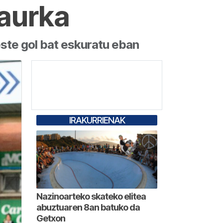
 aurka
este gol bat eskuratu eban
IRAKURRIENAK
Nazinoarteko skateko elitea
abuztuaren 8an batuko da
Getxon