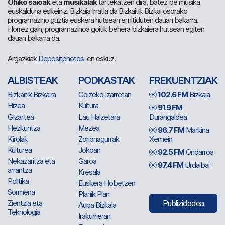
Ohiko saioak
eta
musikalak
tartekatzen dira, batez be musika
euskalduna eskeiniz. Bizkaia Irratia da Bizkaitik Bizkai osorako
programazino guztia euskera hutsean emitiduten dauan bakarra.
Horrez gain, programazinoa goitik behera bizkaiera hutsean egiten
dauan bakarra da.
Argazkiak
Depositphotos
-en eskuz.
ALBISTEAK
PODKASTAK
FREKUENTZIAK
Bizkaitik Bizkaira
Goizeko Izarretan
102.6 FM
Bizkaia
Elizea
Kultura
91.9 FM
Gizartea
Lau Haizetara
Durangaldea
Hezkuntza
Mezea
96.7 FM
Markina
Kirolak
Zorionagurrak
Xemein
Kulturea
Jokoan
92.5 FM
Ondarroa
Nekazaritza eta
Garoa
97.4 FM
Urdaibai
arrantza
Kresala
Politika
Euskera Hobetzen
Sormena
Planik Plan
Zientzia eta
Publizidadea
Aupa Bizkaia
Teknologia
Irakurrieran