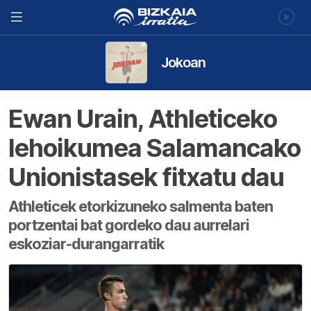
Jokoan
Ewan Urain, Athleticeko
lehoikumea Salamancako
Unionistasek fitxatu dau
Athleticek etorkizuneko salmenta baten
portzentai bat gordeko dau aurrelari
eskoziar-durangarratik