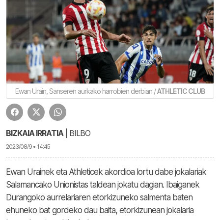
Ewan Urain, Sanseren aurkako harrobien derbian /
ATHLETIC CLUB
BIZKAIA IRRATIA
| BILBO
2023/08/9 • 14:45
Ewan Urainek eta Athleticek akordioa lortu dabe jokalariak
Salamancako Unionistas taldean jokatu dagian. Ibaiganek
Durangoko aurrelariaren etorkizuneko salmenta baten
ehuneko bat gordeko dau baita, etorkizunean jokalaria