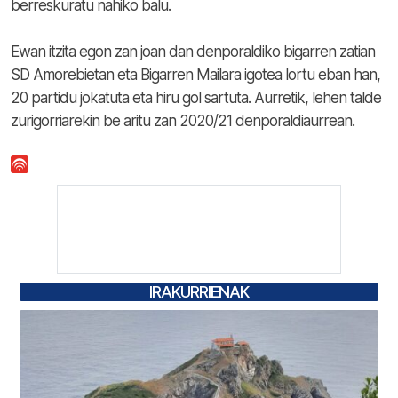
berreskuratu nahiko balu.
Ewan itzita egon zan joan dan denporaldiko bigarren zatian
SD Amorebietan eta Bigarren Mailara igotea lortu eban han,
20 partidu jokatuta eta hiru gol sartuta. Aurretik, lehen talde
zurigorriarekin be aritu zan 2020/21 denporaldiaurrean.
IRAKURRIENAK