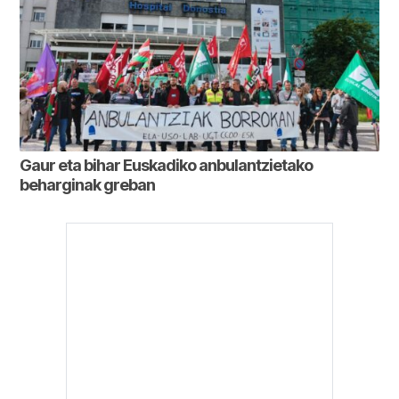
Gaur eta bihar Euskadiko anbulantzietako
beharginak greban