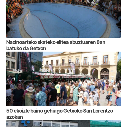
Nazinoarteko skateko elitea abuztuaren 8an
batuko da Getxon
50 ekoizle baino gehiago Getxoko San Lorentzo
azokan