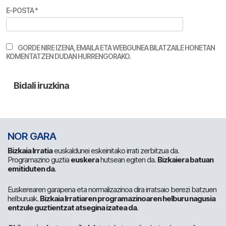
E-POSTA
*
GORDE NIRE IZENA, EMAILA ETA WEBGUNEA BILATZAILE HONETAN
KOMENTATZEN DUDAN HURRENGORAKO.
NOR GARA
Bizkaia Irratia
euskaldunei eskeinitako irrati zerbitzua da.
Programazino guztia
euskera
hutsean egiten da.
Bizkaiera batuan
emitiduten da
.
Euskerearen garapena eta normalizazinoa dira irratsaio berezi batzuen
helburuak.
Bizkaia Irratiaren programazinoaren helburu nagusia
entzule guztientzat atsegina izatea da
.