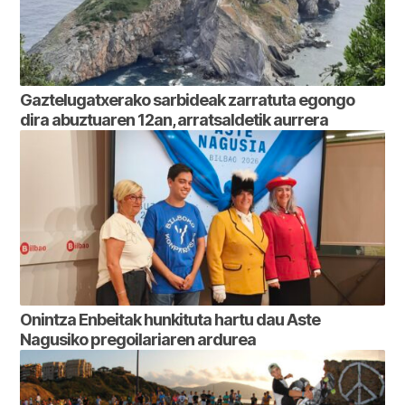
Gaztelugatxerako sarbideak zarratuta egongo
dira abuztuaren 12an, arratsaldetik aurrera
Onintza Enbeitak hunkituta hartu dau Aste
Nagusiko pregoilariaren ardurea