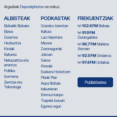
Argazkiak
Depositphotos
-en eskuz.
ALBISTEAK
PODKASTAK
FREKUENTZIAK
Bizkaitik Bizkaira
Goizeko Izarretan
102.6 FM
Bizkaia
Elizea
Kultura
91.9 FM
Gizartea
Lau Haizetara
Durangaldea
Hezkuntza
Mezea
96.7 FM
Markina
Kirolak
Zorionagurrak
Xemein
Kulturea
Jokoan
92.5 FM
Ondarroa
Nekazaritza eta
Garoa
97.4 FM
Urdaibai
arrantza
Kresala
Politika
Euskera Hobetzen
Sormena
Planik Plan
Zientzia eta
Publizidadea
Aupa Bizkaia
Teknologia
Irakurrieran
Eremuz kanpo
Txapela buruan
Egunez egun