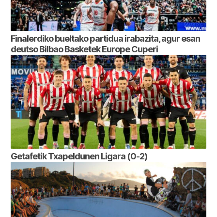
Finalerdiko bueltako partidua irabazita, agur esan
deutso Bilbao Basketek Europe Cuperi
Getafetik Txapeldunen Ligara (0-2)