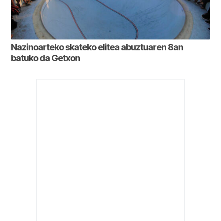
Nazinoarteko skateko elitea abuztuaren 8an
batuko da Getxon