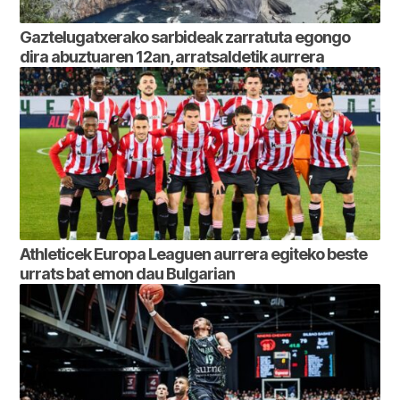
Gaztelugatxerako sarbideak zarratuta egongo
dira abuztuaren 12an, arratsaldetik aurrera
Athleticek Europa Leaguen aurrera egiteko beste
urrats bat emon dau Bulgarian