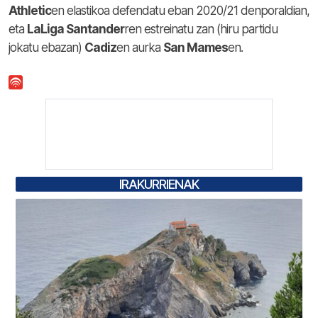
Athletic
en elastikoa defendatu eban 2020/21 denporaldian,
eta
LaLiga Santander
ren estreinatu zan (hiru partidu
jokatu ebazan)
Cadiz
en aurka
San Mames
en.
IRAKURRIENAK