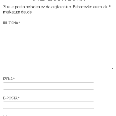
Zure e-posta helbidea ez da argitaratuko.
Beharrezko eremuak
*
markatuta daude
IRUZKINA
*
IZENA
*
E-POSTA
*