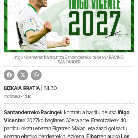
Iñigo Vicenteren barrikuntza Santanderreko taldean /
RACING
SANTANDER
BIZKAIA IRRATIA
| BILBO
2023/08/3 • 13:10
Santanderreko Racing
ek kontratua barritu deutso
Iñigo
Vicente
ri 2027ko bagilaren 30era arte. Erasotzaileak 40
partidu jokatu ebazan Bigarren Mailan, eta zazpi gol sartu
ebazan elastiko berdearekin. Azkena,
Eibar
ren aurka
Los