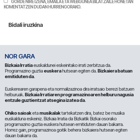
GORDE NIRE IZENA, EMAILA ETA WEBGUNEA BILATZAILE HONETAN
KOMENTATZEN DUDAN HURRENGORAKO.
NOR GARA
Bizkaia Irratia
euskaldunei eskeinitako irrati zerbitzua da.
Programazino guztia
euskera
hutsean egiten da.
Bizkaiera batuan
emitiduten da
.
Euskerearen garapena eta normalizazinoa dira irratsaio berezi batzuen
helburuak.
Bizkaia Irratiaren programazinoaren helburu nagusia
entzule guztientzat atsegina izatea da
.
Ohiko saioak
eta
musikalak
tartekatzen dira, batez be musika
euskalduna eskeiniz. Bizkaia Irratia da Bizkaitik Bizkai osorako
programazino guztia euskera hutsean emitiduten dauan bakarra.
Horrez gain, programazinoa goitik behera bizkaiera hutsean egiten
dauan bakarra da.