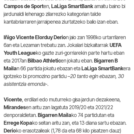
Campos de Sport
en,
LaLiga SmartBank
amaitu baino bi
jardunaldi lehenago zilarrezko kategorian talde
kantabriarraren jarraipenea ziurtatzeko balio izan eban.
Iñigo Vicente Elorduy Derio
n jaio zan 1998ko urtarrilaren
6an eta Lezaman trebatu zan. Jokalari bizkaitarrak
UEFA
Youth League
ko gazte zuri-gorriarekin parte hartu eban
eta 2017an
Bilbao Athletic
en jokatu eban.
Bigarren B
Maila
n 66 partida jokatu ebazan eta
LaLiga SmartBank
era
igotzeko bi promozino partidu –
20 tanto egin ebazan, 30
asistentzia emonda
-.
Vicente
, erdilari edo muturreko gisa jardun dezakeena,
Mirandes
en aritu zan lagatuta 2019/20 eta 2021/22
denporaldietan.
Bigarren Maila
ko 74 partidutan eta
Errege Kopa
ko seitan aritu zan, eta 13 diana sartu ebazan.
Derio
ko erasotzaileak (1,78 da eta 68 kilo pisatzen dauz)