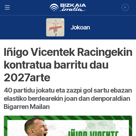
Jokoan
Iñigo Vicentek Racingekin
kontratua barritu dau
2027arte
40 partidu jokatu eta zazpi gol sartu ebazan
elastiko berdearekin joan dan denporaldian
Bigarren Mailan