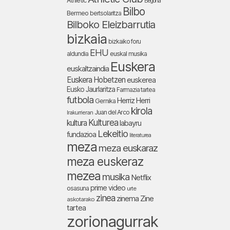
Athletic
Begoña
Bilbo
Bermeo
bertsolaritza
Bilboko Eleizbarrutia
bizkaia
bizkaiko foru
EHU
aldundia
euskal musika
Euskera
euskaltzaindia
Euskera Hobetzen
euskerea
Eusko Jaurlaritza
Farmazia tartea
futbola
Herriz Herri
Gernika
kirola
Juan del Arco
Irakurrieran
Kulturea
kultura
labayru
Lekeitio
fundazioa
literaturea
meza
meza euskaraz
meza euskeraz
mezea
musika
Netflix
prime video
osasuna
urte
zinea
zinema
Zine
askotarako
tartea
zorionagurrak