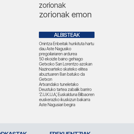
zorionak
zorionak emon
ALBISTEAK
Onintza Enbeitak hunkituta hartu
dau Aste Nagusiko
pregoilariaren ardurea
50 ekoizle baino gehiago
Getxoko San Lorentzo azokan
Nazinoarteko skateko elitea
abuztuaren 8an batuko da
Getxon
Artxandako tuneletako
Deustuko tartea zabalik barriro
‘Z.U.K.U.A.’, Euskalduna Bilbaoren
euskerazko ikuskizun bakarra
Aste Nagusiari begira