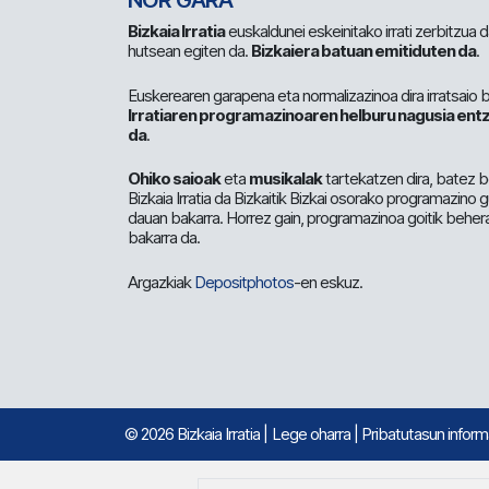
NOR GARA
Bizkaia Irratia
euskaldunei eskeinitako irrati zerbitzua
hutsean egiten da.
Bizkaiera batuan emitiduten da
.
Euskerearen garapena eta normalizazinoa dira irratsaio 
Irratiaren programazinoaren helburu nagusia entz
da
.
Ohiko saioak
eta
musikalak
tartekatzen dira, batez b
Bizkaia Irratia da Bizkaitik Bizkai osorako programazino
dauan bakarra. Horrez gain, programazinoa goitik beher
bakarra da.
Argazkiak
Depositphotos
-en eskuz.
© 2026 Bizkaia Irratia
|
Lege oharra
|
Pribatutasun infor