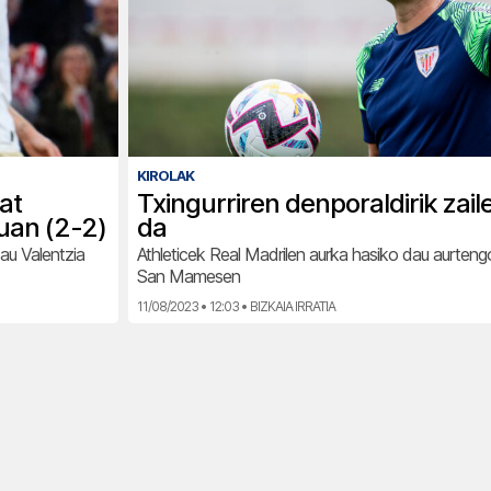
KIROLAK
at
Txingurriren denporaldirik zail
uan (2-2)
da
au Valentzia
Athleticek Real Madrilen aurka hasiko dau aurteng
San Mamesen
11/08/2023 • 12:03 • BIZKAIA IRRATIA