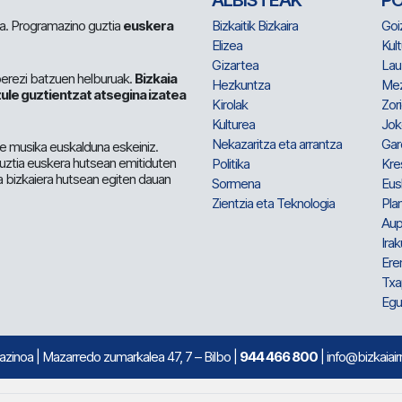
ALBISTEAK
P
 da. Programazino guztia
euskera
Bizkaitik Bizkaira
Goi
Elizea
Kult
Gizartea
Lau
berezi batzuen helburuak.
Bizkaia
Hezkuntza
Me
ule guztientzat atsegina izatea
Kirolak
Zor
Kulturea
Jok
Nekazaritza eta arrantza
Gar
e musika euskalduna eskeiniz.
 guztia euskera hutsean emitiduten
Politika
Kre
a bizkaiera hutsean egiten dauan
Sormena
Eus
Zientzia eta Teknologia
Plan
Aup
Irak
Ere
Txa
Egu
mazinoa
| Mazarredo zumarkalea 47, 7 – Bilbo |
944 466 800
| info@bizkaiair