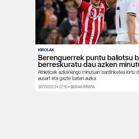
KIROLAK
Berenguerrek puntu baliotsu b
berreskuratu dau azken minut
Athleticek azkenengo minutuan bardinketea lortu d
ausart eta gazte baten aurka
30/10/2023 • 07:10 • BIZKAIA IRRATIA