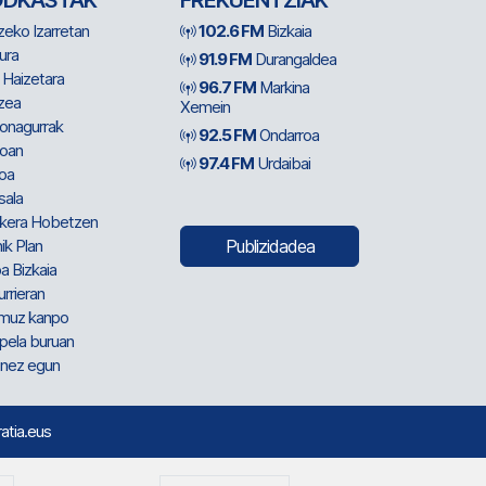
ODKASTAK
FREKUENTZIAK
zeko Izarretan
102.6 FM
Bizkaia
ura
91.9 FM
Durangaldea
 Haizetara
96.7 FM
Markina
zea
Xemein
ionagurrak
92.5 FM
Ondarroa
oan
97.4 FM
Urdaibai
oa
sala
kera Hobetzen
ik Plan
Publizidadea
a Bizkaia
urrieran
muz kanpo
pela buruan
nez egun
ratia.eus