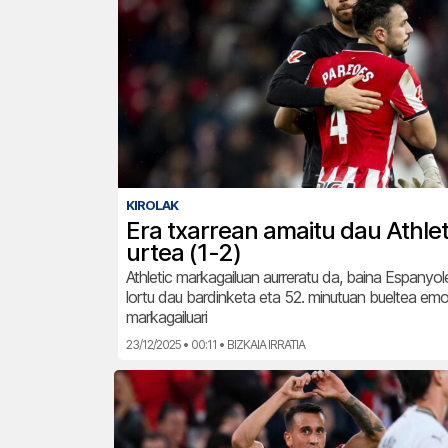
KIROLAK
Era txarrean amaitu dau Athle
urtea (1-2)
Athletic markagailuan aurreratu da, baina Espanyo
lortu dau bardinketa eta 52. minutuan bueltea em
markagailuari
23/12/2025 • 00:11 • BIZKAIA IRRATIA