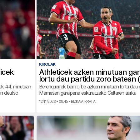
KIROLAK
ticek
Athleticek azken minutuan ga
lortu dau partidu zoro batean 
lek 44. minutuan
Berenguerrek barriro be azken minutuan lortu dau 
on deutso
Mamesen garaipena eskuratzeko Celtaren aurka
12/11/2023 • 09:45 • BIZKAIA IRRATIA