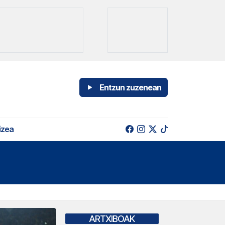
Entzun zuzenean
izea
ARTXIBOAK