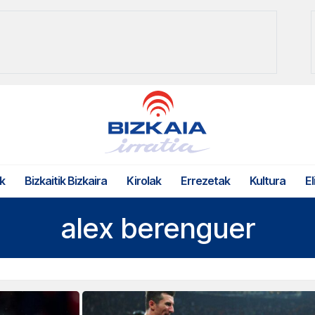
k
Bizkaitik Bizkaira
Kirolak
Errezetak
Kultura
El
alex berenguer