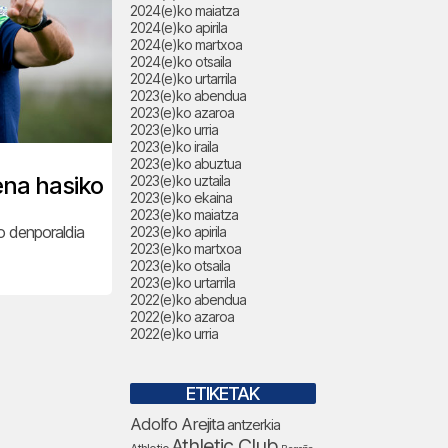
2024(e)ko maiatza
2024(e)ko apirila
2024(e)ko martxoa
2024(e)ko otsaila
2024(e)ko urtarrila
2023(e)ko abendua
2023(e)ko azaroa
2023(e)ko urria
2023(e)ko iraila
2023(e)ko abuztua
ena hasiko
2023(e)ko uztaila
2023(e)ko ekaina
2023(e)ko maiatza
o denporaldia
2023(e)ko apirila
2023(e)ko martxoa
2023(e)ko otsaila
2023(e)ko urtarrila
2022(e)ko abendua
2022(e)ko azaroa
2022(e)ko urria
ETIKETAK
Adolfo Arejita
antzerkia
Athletic Club