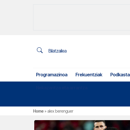
Bilatzailea
Programazinoa
Frekuentziak
Podkasta
Nekazaritza eta arrantza
Home
»
alex berenguer