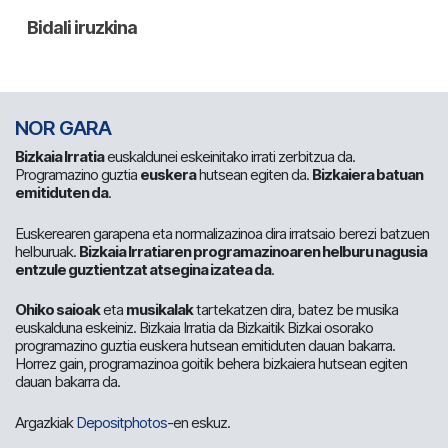
NOR GARA
Bizkaia Irratia
euskaldunei eskeinitako irrati zerbitzua da.
Programazino guztia
euskera
hutsean egiten da.
Bizkaiera batuan
emitiduten da
.
Euskerearen garapena eta normalizazinoa dira irratsaio berezi batzuen
helburuak.
Bizkaia Irratiaren programazinoaren helburu nagusia
entzule guztientzat atsegina izatea da
.
Ohiko saioak
eta
musikalak
tartekatzen dira, batez be musika
euskalduna eskeiniz. Bizkaia Irratia da Bizkaitik Bizkai osorako
programazino guztia euskera hutsean emitiduten dauan bakarra.
Horrez gain, programazinoa goitik behera bizkaiera hutsean egiten
dauan bakarra da.
Argazkiak
Depositphotos
-en eskuz.