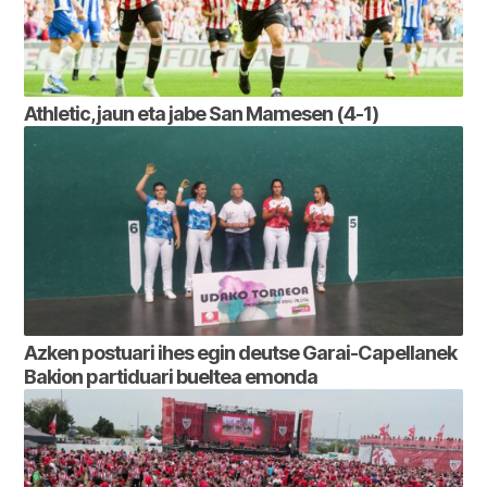
Athletic, jaun eta jabe San Mamesen (4-1)
Azken postuari ihes egin deutse Garai-Capellanek
Bakion partiduari bueltea emonda