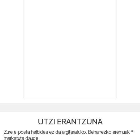
UTZI ERANTZUNA
Zure e-posta helbidea ez da argitaratuko.
Beharrezko eremuak
*
markatuta daude