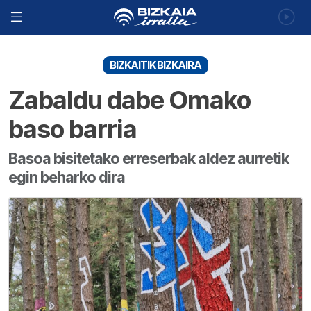
BIZKAITIK BIZKAIRA
Zabaldu dabe Omako
baso barria
Basoa bisitetako erreserbak aldez aurretik
egin beharko dira