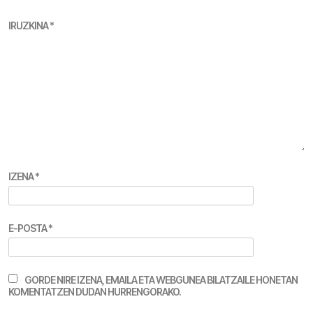
IRUZKINA
*
IZENA
*
E-POSTA
*
GORDE NIRE IZENA, EMAILA ETA WEBGUNEA BILATZAILE HONETAN
KOMENTATZEN DUDAN HURRENGORAKO.