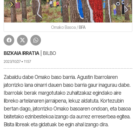
Omako Basoa /
BFA
BIZKAIA IRRATIA
| BILBO
2023/10/27 • 11:57
Zabaldu dabe Omako baso barria. Agustin Ibarrolaren
jatorrizko lana oinarri dauen baso barria gaur inagurau dabe.
Ibarrolak berak margotutako zuhaitzakaz egindako aire
libreko artelanaren jarraipena, lekuz aldatuta. Kortezubin
bertan dago, jatorrizko Omako basoaren ondoan, eta basoa
bisitetako ezinbestekoa izango da aurrez erreserbea egitea.
Bisita libreak eta gidatuak be egin ahal izango dira.