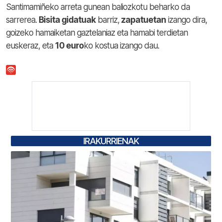
Santimamiñeko arreta gunean baliozkotu beharko da
sarrerea.
Bisita gidatuak
barriz,
zapatuetan
izango dira,
goizeko hamaiketan gaztelaniaz eta hamabi terdietan
euskeraz, eta
10 euro
ko kostua izango dau.
IRAKURRIENAK