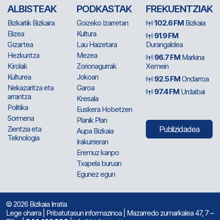
ALBISTEAK
PODKASTAK
FREKUENTZIAK
Bizkaitik Bizkaira
Goizeko Izarretan
102.6 FM
Bizkaia
Elizea
Kultura
91.9 FM
Gizartea
Lau Haizetara
Durangaldea
Hezkuntza
Mezea
96.7 FM
Markina
Kirolak
Zorionagurrak
Xemein
Kulturea
Jokoan
92.5 FM
Ondarroa
Nekazaritza eta
Garoa
97.4 FM
Urdaibai
arrantza
Kresala
Politika
Euskera Hobetzen
Sormena
Planik Plan
Zientzia eta
Publizidadea
Aupa Bizkaia
Teknologia
Irakurrieran
Eremuz kanpo
Txapela buruan
Egunez egun
© 2026 Bizkaia Irratia
Lege oharra
|
Pribatutasun informazinoa
| Mazarredo zumarkalea 47, 7 –