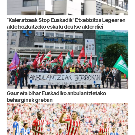
“Kaleratzeak Stop Euskadik” Etxebizitza Legearen
alde bozkatzeko eskatu deutse alderdiei
Gaur eta bihar Euskadiko anbulantzietako
beharginak greban