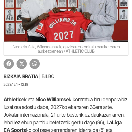
Nico eta Iñaki, Williams anaiak, gaztearen kontratu barriketearen
aurkezpenean /
ATHLETIC CLUB
BIZKAIA IRRATIA
| BILBO
2023/12/1 • 12:18
Athletic
ek eta
Nico Williams
ek kontratua hiru denporaldiz
luzatzea adostu dabe, 2027ko ekainaren 30era arte.
Jokalari internazionala, 21 urte besterik ez daukazan arren,
lehoi lez ehun partidu betetzetik gertu dago (96),
LaLiga
EA Sports
ko gol pase zerrendaren liderra da (5) eta