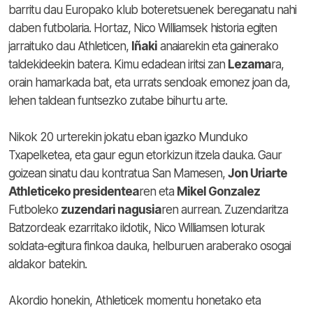
barritu dau Europako klub boteretsuenek bereganatu nahi
daben futbolaria. Hortaz, Nico Williamsek historia egiten
jarraituko dau Athleticen,
Iñaki
anaiarekin eta gainerako
taldekideekin batera. Kimu edadean iritsi zan
Lezama
ra,
orain hamarkada bat, eta urrats sendoak emonez joan da,
lehen taldean funtsezko zutabe bihurtu arte.
Nikok 20 urterekin jokatu eban igazko Munduko
Txapelketea, eta gaur egun etorkizun itzela dauka. Gaur
goizean sinatu dau kontratua San Mamesen,
Jon Uriarte
Athleticeko presidentea
ren eta
Mikel Gonzalez
Futboleko
zuzendari nagusia
ren aurrean. Zuzendaritza
Batzordeak ezarritako ildotik, Nico Williamsen loturak
soldata-egitura finkoa dauka, helburuen araberako osogai
aldakor batekin.
Akordio honekin, Athleticek momentu honetako eta