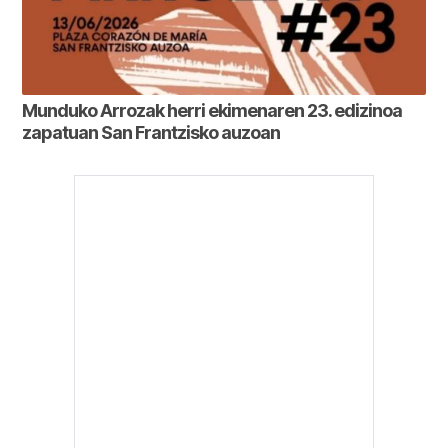
Munduko Arrozak herri ekimenaren 23. edizinoa
zapatuan San Frantzisko auzoan