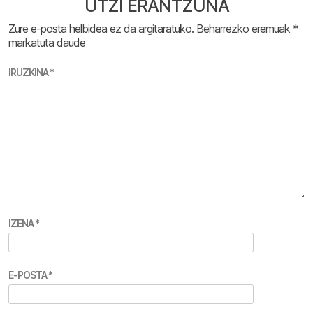
UTZI ERANTZUNA
Zure e-posta helbidea ez da argitaratuko.
Beharrezko eremuak
*
markatuta daude
IRUZKINA
*
IZENA
*
E-POSTA
*