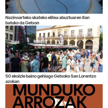
Nazinoarteko skateko elitea abuztuaren 8an
batuko da Getxon
50 ekoizle baino gehiago Getxoko San Lorentzo
azokan