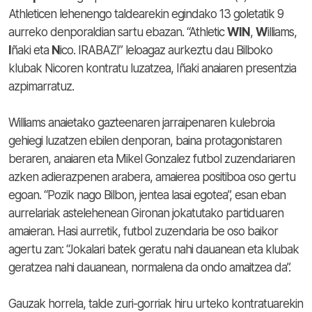
Athleticen lehenengo taldearekin egindako 13 goletatik 9
aurreko denporaldian sartu ebazan. “Athletic
WIN
,
W
illiams,
I
ñaki eta
N
ico. IRABAZI” leloagaz aurkeztu dau Bilboko
klubak Nicoren kontratu luzatzea, Iñaki anaiaren presentzia
azpimarratuz.
Williams anaietako gazteenaren jarraipenaren kulebroia
gehiegi luzatzen ebilen denporan, baina protagonistaren
beraren, anaiaren eta Mikel Gonzalez futbol zuzendariaren
azken adierazpenen arabera, amaierea positiboa oso gertu
egoan. “Pozik nago Bilbon, jentea lasai egotea”, esan eban
aurrelariak astelehenean Gironan jokatutako partiduaren
amaieran. Hasi aurretik, futbol zuzendaria be oso baikor
agertu zan: “Jokalari batek geratu nahi dauanean eta klubak
geratzea nahi dauanean, normalena da ondo amaitzea da”.
Gauzak horrela, talde zuri-gorriak hiru urteko kontratuarekin