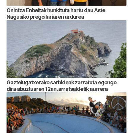
Onintza Enbeitak hunkituta hartu dau Aste
Nagusiko pregoilariaren ardurea
Gaztelugatxerako sarbideak zarratuta egongo
dira abuztuaren 12an, arratsaldetik aurrera