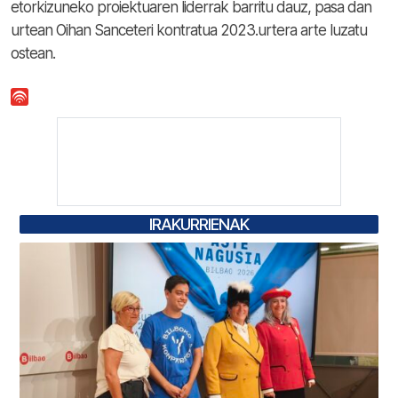
etorkizuneko proiektuaren liderrak barritu dauz, pasa dan
urtean Oihan Sanceteri kontratua 2023.urtera arte luzatu
ostean.
IRAKURRIENAK