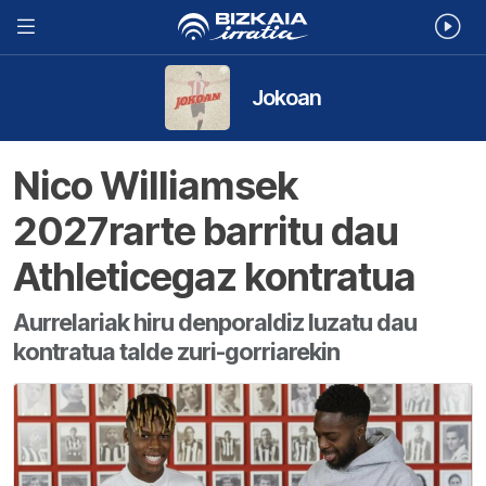
Jokoan
Nico Williamsek
2027rarte barritu dau
Athleticegaz kontratua
Aurrelariak hiru denporaldiz luzatu dau
kontratua talde zuri-gorriarekin