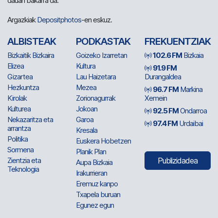
dauan bakarra da.
Argazkiak
Depositphotos
-en eskuz.
ALBISTEAK
PODKASTAK
FREKUENTZIAK
Bizkaitik Bizkaira
Goizeko Izarretan
102.6 FM
Bizkaia
Elizea
Kultura
91.9 FM
Gizartea
Lau Haizetara
Durangaldea
Hezkuntza
Mezea
96.7 FM
Markina
Kirolak
Zorionagurrak
Xemein
Kulturea
Jokoan
92.5 FM
Ondarroa
Nekazaritza eta
Garoa
97.4 FM
Urdaibai
arrantza
Kresala
Politika
Euskera Hobetzen
Sormena
Planik Plan
Zientzia eta
Publizidadea
Aupa Bizkaia
Teknologia
Irakurrieran
Eremuz kanpo
Txapela buruan
Egunez egun