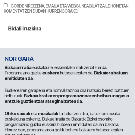
GORDE NIRE IZENA, EMAILA ETA WEBGUNEA BILATZAILE HONETAN
KOMENTATZEN DUDAN HURRENGORAKO.
NOR GARA
Bizkaia Irratia
euskaldunei eskeinitako irrati zerbitzua da.
Programazino guztia
euskera
hutsean egiten da.
Bizkaiera batuan
emitiduten da
.
Euskerearen garapena eta normalizazinoa dira irratsaio berezi batzuen
helburuak.
Bizkaia Irratiaren programazinoaren helburu nagusia
entzule guztientzat atsegina izatea da
.
Ohiko saioak
eta
musikalak
tartekatzen dira, batez be musika
euskalduna eskeiniz. Bizkaia Irratia da Bizkaitik Bizkai osorako
programazino guztia euskera hutsean emitiduten dauan bakarra.
Horrez gain, programazinoa goitik behera bizkaiera hutsean egiten