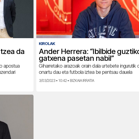
KIROLAK
atzea da
Ander Herrera: “Ibilbide guztik
gatxena pasetan nabil”
o apostua
Giharretako arazoak orain dala urtebete ingurutik
uzendari
onartu dau eta futbola iztea be pentsau dauela
3/03/2023 • 10:42 • BIZKAIA IRRATIA