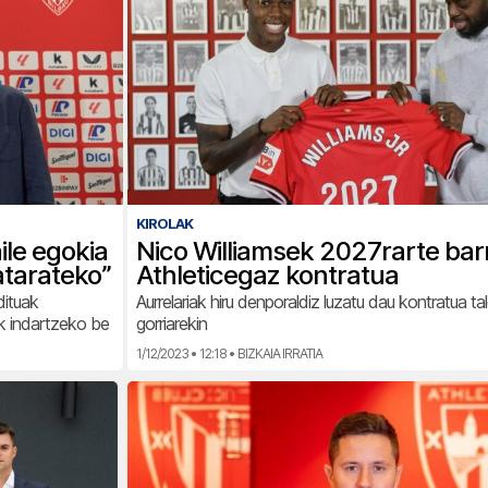
KIROLAK
ile egokia
Nico Williamsek 2027rarte bar
atarateko”
Athleticegaz kontratua
dituak
Aurrelariak hiru denporaldiz luzatu dau kontratua tal
ak indartzeko be
gorriarekin
1/12/2023 • 12:18 • BIZKAIA IRRATIA