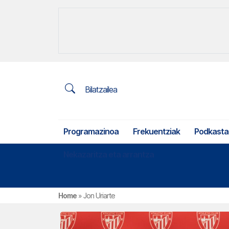
Bilatzailea
Programazinoa
Frekuentziak
Podkasta
Nekazaritza eta arrantza
Home
»
Jon Uriarte