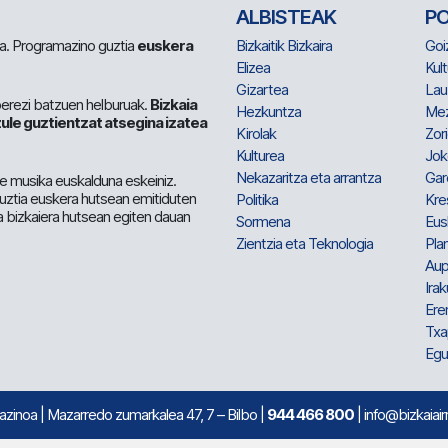
ALBISTEAK
P
 da. Programazino guztia
euskera
Bizkaitik Bizkaira
Goi
Elizea
Kult
Gizartea
Lau
berezi batzuen helburuak.
Bizkaia
Hezkuntza
Me
ule guztientzat atsegina izatea
Kirolak
Zor
Kulturea
Jok
Nekazaritza eta arrantza
Gar
e musika euskalduna eskeiniz.
 guztia euskera hutsean emitiduten
Politika
Kre
a bizkaiera hutsean egiten dauan
Sormena
Eus
Zientzia eta Teknologia
Plan
Aup
Irak
Ere
Txa
Egu
mazinoa
| Mazarredo zumarkalea 47, 7 – Bilbo |
944 466 800
| info@bizkaiair