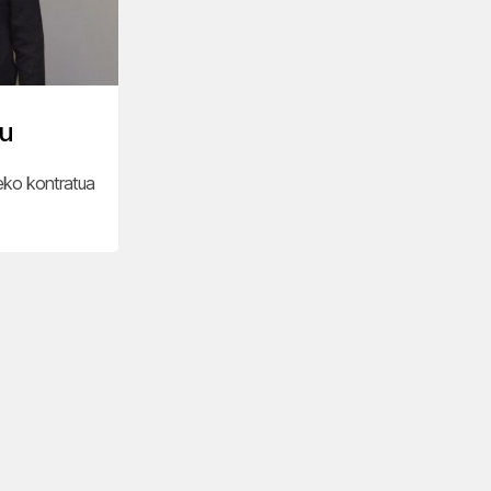
au
rteko kontratua