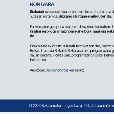
NOR GARA
Bizkaia Irratia
euskaldunei eskeinitako irrati zerbitzua
hutsean egiten da.
Bizkaiera batuan emitiduten da
.
Euskerearen garapena eta normalizazinoa dira irratsaio 
Irratiaren programazinoaren helburu nagusia entz
da
.
Ohiko saioak
eta
musikalak
tartekatzen dira, batez b
Bizkaia Irratia da Bizkaitik Bizkai osorako programazino
dauan bakarra. Horrez gain, programazinoa goitik beher
bakarra da.
Argazkiak
Depositphotos
-en eskuz.
© 2026 Bizkaia Irratia
|
Lege oharra
|
Pribatutasun infor