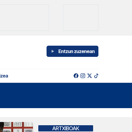
Entzun zuzenean
izea
ARTXIBOAK