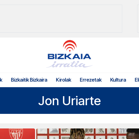
k
Bizkaitik Bizkaira
Kirolak
Errezetak
Kultura
El
Jon Uriarte