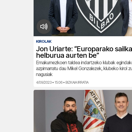
KIROLAK
Jon Uriarte: “Europarako sailk
helburua aurten be”
Emakumezkoen taldea indartzeko klubak egindak
azpimarratu dau Mikel Gonzalezek, klubeko kirol z
nagusiak
4/09/2023 • 15:06 • BIZKAIA IRRATIA