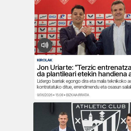
KIROLAK
Jon Uriarte: “Terzic entrenatza
da plantileari etekin handiena 
Lidergo barriak egongo dira eta maila teknikoko a
kontratatuko ditue, errendimendu eta osasun sail
9/06/2026 • 15:08 • BIZKAIA IRRATIA