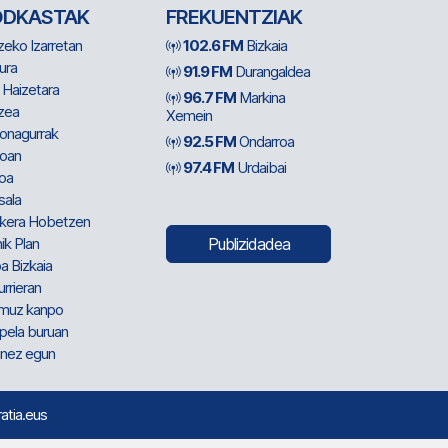
ODKASTAK
FREKUENTZIAK
zeko Izarretan
102.6 FM
Bizkaia
ura
91.9 FM
Durangaldea
 Haizetara
96.7 FM
Markina
zea
Xemein
ionagurrak
92.5 FM
Ondarroa
oan
97.4 FM
Urdaibai
oa
sala
kera Hobetzen
ik Plan
Publizidadea
a Bizkaia
urrieran
muz kanpo
pela buruan
nez egun
ratia.eus