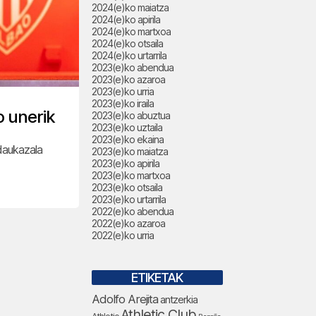
2024(e)ko maiatza
2024(e)ko apirila
2024(e)ko martxoa
2024(e)ko otsaila
2024(e)ko urtarrila
2023(e)ko abendua
2023(e)ko azaroa
2023(e)ko urria
2023(e)ko iraila
o unerik
2023(e)ko abuztua
2023(e)ko uztaila
2023(e)ko ekaina
 daukazala
2023(e)ko maiatza
2023(e)ko apirila
2023(e)ko martxoa
2023(e)ko otsaila
2023(e)ko urtarrila
2022(e)ko abendua
2022(e)ko azaroa
2022(e)ko urria
ETIKETAK
Adolfo Arejita
antzerkia
Athletic Club