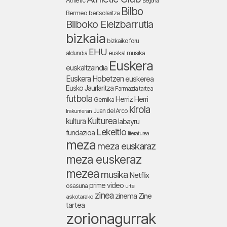
Athletic
Begoña
Bilbo
Bermeo
bertsolaritza
Bilboko Eleizbarrutia
bizkaia
bizkaiko foru
EHU
aldundia
euskal musika
Euskera
euskaltzaindia
Euskera Hobetzen
euskerea
Eusko Jaurlaritza
Farmazia tartea
futbola
Herriz Herri
Gernika
kirola
Juan del Arco
Irakurrieran
Kulturea
kultura
labayru
Lekeitio
fundazioa
literaturea
meza
meza euskaraz
meza euskeraz
mezea
musika
Netflix
prime video
osasuna
urte
zinea
zinema
Zine
askotarako
tartea
zorionagurrak