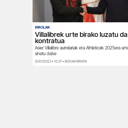
KIROLAK
Villalibrek urte birako luzatu d
kontratua
Asier Villalibre aurrelariak eta Athleticek 2025era a
sinatu dabe
20/01/2023 • 10:37 • BIZKAIA IRRATIA