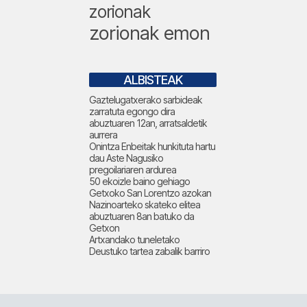
zorionak
zorionak emon
ALBISTEAK
Gaztelugatxerako sarbideak
zarratuta egongo dira
abuztuaren 12an, arratsaldetik
aurrera
Onintza Enbeitak hunkituta hartu
dau Aste Nagusiko
pregoilariaren ardurea
50 ekoizle baino gehiago
Getxoko San Lorentzo azokan
Nazinoarteko skateko elitea
abuztuaren 8an batuko da
Getxon
Artxandako tuneletako
Deustuko tartea zabalik barriro