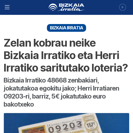
BIZKAIA IRRATIA
Zelan kobrau neike
Bizkaia Irratiko eta Herri
Irratiko saritutako loteria?
Bizkaia Irratiko 48668 zenbakiari,
jokatutakoa egokitu jako; Herri Irratiaren
09203-ri, barriz, 5€ jokatutako euro
bakotxeko