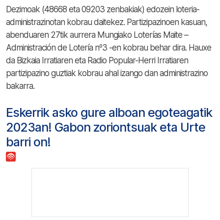
Dezimoak (48668 eta 09203 zenbakiak) edozein loteria-
administrazinotan kobrau daitekez. Partizipazinoen kasuan,
abenduaren 27tik aurrera Mungiako Loterías Maite –
Administración de Lotería nº3 -en kobrau behar dira. Hauxe
da Bizkaia Irratiaren eta Radio Popular-Herri Irratiaren
partizipazino guztiak kobrau ahal izango dan administrazino
bakarra.
Eskerrik asko gure alboan egoteagatik
2023an! Gabon zoriontsuak eta Urte
barri on!