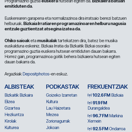
Programazino guztia
euskera
hutsean egiten da.
Bizkaiera batuan
emitiduten da
.
Euskerearen garapena eta normalizazinoa dira irratsaio berezi batzuen
helburuak.
Bizkaia Irratiaren programazinoaren helburu nagusia
entzule guztientzat atsegina izatea da
.
Ohiko saioak
eta
musikalak
tartekatzen dira, batez be musika
euskalduna eskeiniz. Bizkaia Irratia da Bizkaitik Bizkai osorako
programazino guztia euskera hutsean emitiduten dauan bakarra.
Horrez gain, programazinoa goitik behera bizkaiera hutsean egiten
dauan bakarra da.
Argazkiak
Depositphotos
-en eskuz.
ALBISTEAK
PODKASTAK
FREKUENTZIAK
Bizkaitik Bizkaira
Goizeko Izarretan
102.6 FM
Bizkaia
Elizea
Kultura
91.9 FM
Gizartea
Lau Haizetara
Durangaldea
Hezkuntza
Mezea
96.7 FM
Markina
Kirolak
Zorionagurrak
Xemein
Kulturea
Jokoan
92.5 FM
Ondarroa