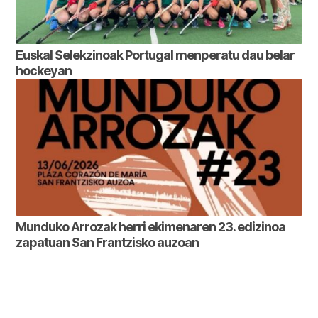
Euskal Selekzinoak Portugal menperatu dau belar
hockeyan
Munduko Arrozak herri ekimenaren 23. edizinoa
zapatuan San Frantzisko auzoan