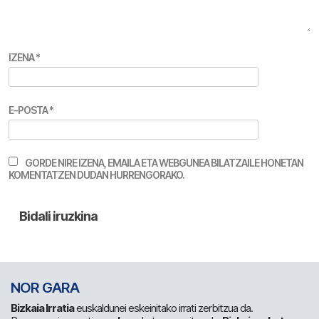
IZENA
*
E-POSTA
*
GORDE NIRE IZENA, EMAILA ETA WEBGUNEA BILATZAILE HONETAN
KOMENTATZEN DUDAN HURRENGORAKO.
NOR GARA
Bizkaia Irratia
euskaldunei eskeinitako irrati zerbitzua da.