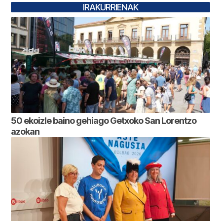
IRAKURRIENAK
50 ekoizle baino gehiago Getxoko San Lorentzo
azokan