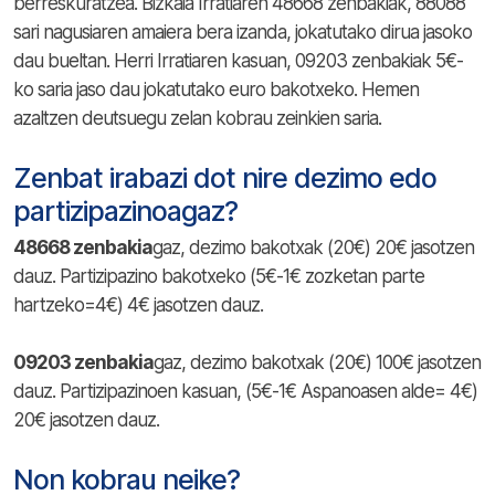
berreskuratzea. Bizkaia Irratiaren 48668 zenbakiak, 88088
sari nagusiaren amaiera bera izanda, jokatutako dirua jasoko
dau bueltan. Herri Irratiaren kasuan, 09203 zenbakiak 5€-
ko saria jaso dau jokatutako euro bakotxeko. Hemen
azaltzen deutsuegu zelan kobrau zeinkien saria.
Zenbat irabazi dot nire dezimo edo
partizipazinoagaz?
48668 zenbakia
gaz, dezimo bakotxak (20€) 20€ jasotzen
dauz. Partizipazino bakotxeko (5€-1€ zozketan parte
hartzeko=4€) 4€ jasotzen dauz.
09203 zenbakia
gaz, dezimo bakotxak (20€) 100€ jasotzen
dauz. Partizipazinoen kasuan, (5€-1€ Aspanoasen alde= 4€)
20€ jasotzen dauz.
Non kobrau neike?