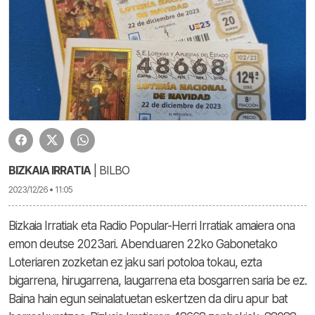
BIZKAIA IRRATIA
| BILBO
2023/12/26 • 11:05
Bizkaia Irratiak eta Radio Popular-Herri Irratiak amaiera ona
emon deutse 2023ari. Abenduaren 22ko Gabonetako
Loteriaren zozketan ez jaku sari potoloa tokau, ezta
bigarrena, hirugarrena, laugarrena eta bosgarren saria be ez.
Baina hain egun seinalatuetan eskertzen da diru apur bat