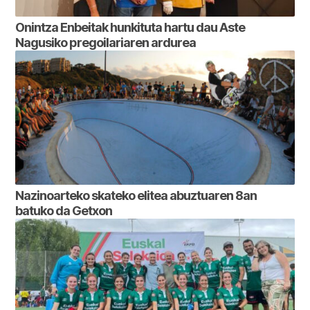
Onintza Enbeitak hunkituta hartu dau Aste
Nagusiko pregoilariaren ardurea
Nazinoarteko skateko elitea abuztuaren 8an
batuko da Getxon