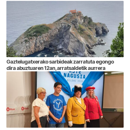
Gaztelugatxerako sarbideak zarratuta egongo
dira abuztuaren 12an, arratsaldetik aurrera