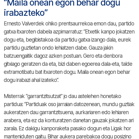
“Maila onean egon behar dogu
irabazteko”
Ernesto Valverdek ohiko prentsaurrekoa emon dau, partido
gatxa itxaroten dabela azpimarratuz: “Etxetik kanpo jokatzen
dogu eta, begibistakoa da partidu gatxa izango dala, eurek
partidu guztietan ondo lehiatzen dabe. Gauza jakin
batzuengaitik dagoz azken postuan. Gero eta denbora
gitxiago geratzen da eta, bizi daben egoerea dala-eta, talde
extramotibatu bat itxaroten dogu. Maila onean egon behar
dogu irabazi ahal izateko”.
Misterrak “garrantzitsutzat” jo dau astelehen honetako
partidua: “Partiduak oso jarraian datozenean, mundu guztiak
aukeratzen dau garrantzitsuena, aurkariaren edo lehiaren
arabera, eta ez da konturatzen danetan gauzak jokatzen ari
zarala. Ez dakigu kanporaketa pasako dogun eta Ligak hor
manteniduten gaitu. Bihar aukera parebakoa dogu posizino