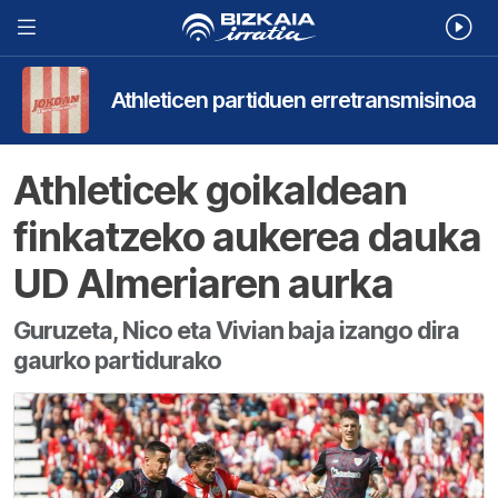
Athleticen partiduen erretransmisinoa
Athleticek goikaldean
finkatzeko aukerea dauka
UD Almeriaren aurka
Guruzeta, Nico eta Vivian baja izango dira
gaurko partidurako