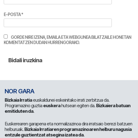
E-POSTA
*
GORDE NIRE IZENA, EMAILA ETA WEBGUNEA BILATZAILE HONETAN
KOMENTATZEN DUDAN HURRENGORAKO.
NOR GARA
Bizkaia Irratia
euskaldunei eskeinitako irrati zerbitzua da.
Programazino guztia
euskera
hutsean egiten da.
Bizkaiera batuan
emitiduten da
.
Euskerearen garapena eta normalizazinoa dira irratsaio berezi batzuen
helburuak.
Bizkaia Irratiaren programazinoaren helburu nagusia
entzule guztientzat atsegina izatea da
.