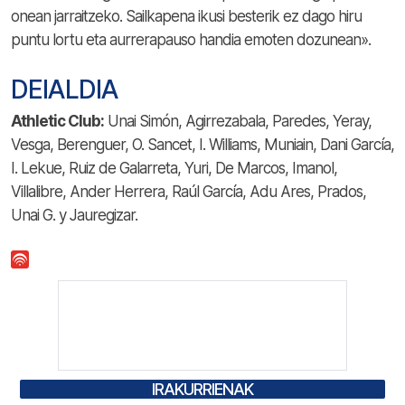
onean jarraitzeko. Sailkapena ikusi besterik ez dago hiru
puntu lortu eta aurrerapauso handia emoten dozunean».
DEIALDIA
Athletic Club:
Unai Simón, Agirrezabala, Paredes, Yeray,
Vesga, Berenguer, O. Sancet, I. Williams, Muniain, Dani García,
I. Lekue, Ruiz de Galarreta, Yuri, De Marcos, Imanol,
Villalibre, Ander Herrera, Raúl García, Adu Ares, Prados,
Unai G. y Jauregizar.
IRAKURRIENAK