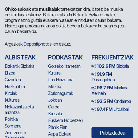
Ohiko saioak
eta
musikalak
tartekatzen dira, batez be musika
euskalduna eskeiniz. Bizkaia Irratia da Bizkaitik Bizkai osorako
programazino guztia euskera hutsean emitiduten dauan bakarra.
Horrez gain, programazinoa goitik behera bizkaiera hutsean egiten
dauan bakarra da.
Argazkiak
Depositphotos
-en eskuz.
ALBISTEAK
PODKASTAK
FREKUENTZIAK
Bizkaitik Bizkaira
Goizeko Izarretan
102.6 FM
Bizkaia
Elizea
Kultura
91.9 FM
Gizartea
Lau Haizetara
Durangaldea
Hezkuntza
Mezea
96.7 FM
Markina
Kirolak
Zorionagurrak
Xemein
Kulturea
Jokoan
92.5 FM
Ondarroa
Nekazaritza eta
Garoa
97.4 FM
Urdaibai
arrantza
Kresala
Politika
Euskera Hobetzen
Sormena
Planik Plan
Zientzia eta
Publizidadea
Aupa Bizkaia