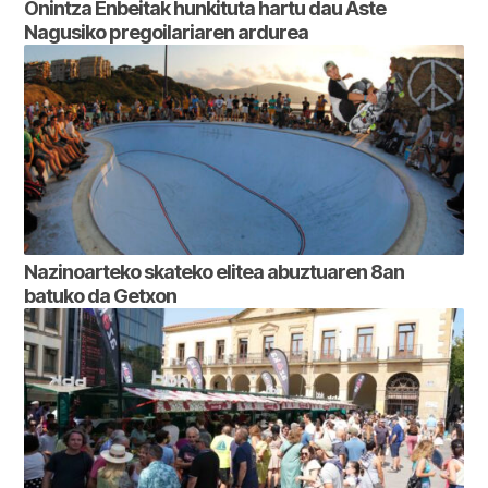
Onintza Enbeitak hunkituta hartu dau Aste
Nagusiko pregoilariaren ardurea
Nazinoarteko skateko elitea abuztuaren 8an
batuko da Getxon