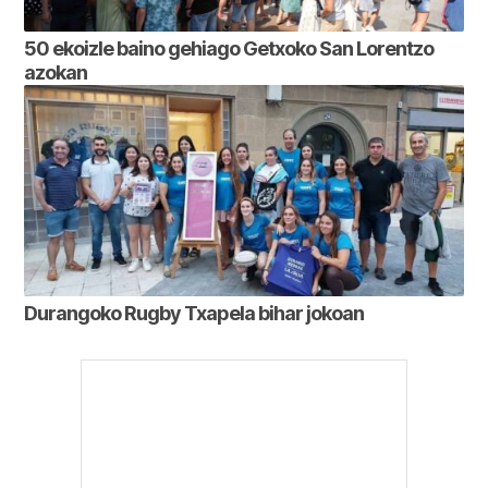
50 ekoizle baino gehiago Getxoko San Lorentzo
azokan
Durangoko Rugby Txapela bihar jokoan