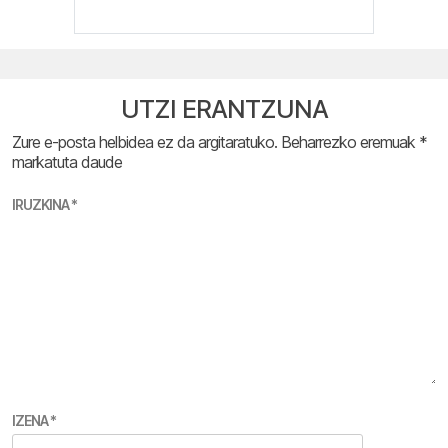
UTZI ERANTZUNA
Zure e-posta helbidea ez da argitaratuko.
Beharrezko eremuak
*
markatuta daude
IRUZKINA
*
IZENA
*