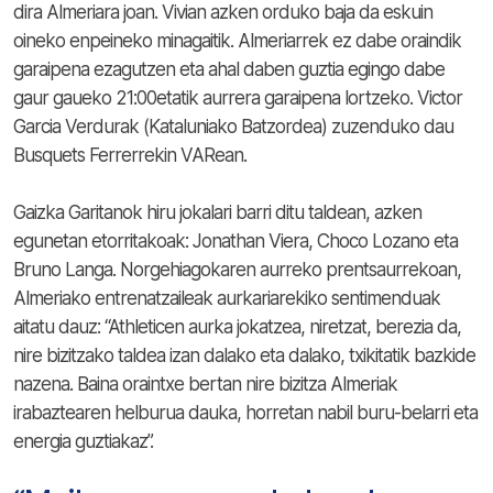
dira Almeriara joan. Vivian azken orduko baja da eskuin
oineko enpeineko minagaitik. Almeriarrek ez dabe oraindik
garaipena ezagutzen eta ahal daben guztia egingo dabe
gaur gaueko 21:00etatik aurrera garaipena lortzeko. Victor
Garcia Verdurak (Kataluniako Batzordea) zuzenduko dau
Busquets Ferrerrekin VARean.
Gaizka Garitanok hiru jokalari barri ditu taldean, azken
egunetan etorritakoak: Jonathan Viera, Choco Lozano eta
Bruno Langa. Norgehiagokaren aurreko prentsaurrekoan,
Almeriako entrenatzaileak aurkariarekiko sentimenduak
aitatu dauz: “Athleticen aurka jokatzea, niretzat, berezia da,
nire bizitzako taldea izan dalako eta dalako, txikitatik bazkide
nazena. Baina oraintxe bertan nire bizitza Almeriak
irabaztearen helburua dauka, horretan nabil buru-belarri eta
energia guztiakaz”.