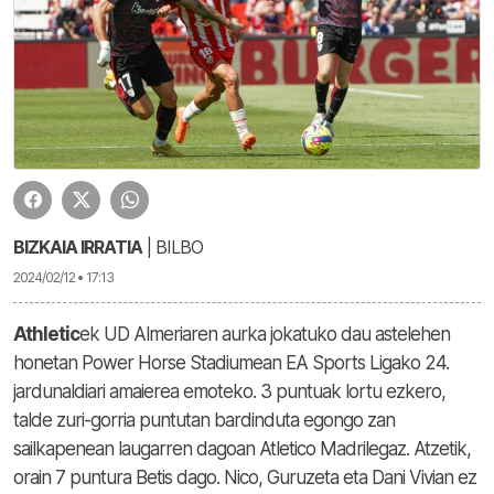
BIZKAIA IRRATIA
| BILBO
2024/02/12 • 17:13
Athletic
ek UD Almeriaren aurka jokatuko dau astelehen
honetan Power Horse Stadiumean EA Sports Ligako 24.
jardunaldiari amaierea emoteko. 3 puntuak lortu ezkero,
talde zuri-gorria puntutan bardinduta egongo zan
sailkapenean laugarren dagoan Atletico Madrilegaz. Atzetik,
orain 7 puntura Betis dago. Nico, Guruzeta eta Dani Vivian ez