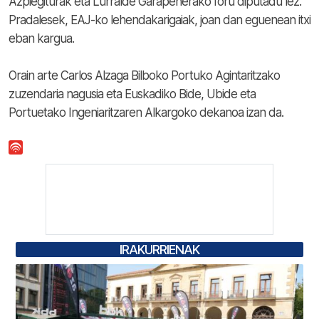
Azpiegiturak eta Lurralde Garapenerako foru diputadu lez.
Pradalesek, EAJ-ko lehendakarigaiak, joan dan eguenean itxi
eban kargua.
Orain arte Carlos Alzaga Bilboko Portuko Agintaritzako
zuzendaria nagusia eta Euskadiko Bide, Ubide eta
Portuetako Ingeniaritzaren Alkargoko dekanoa izan da.
IRAKURRIENAK