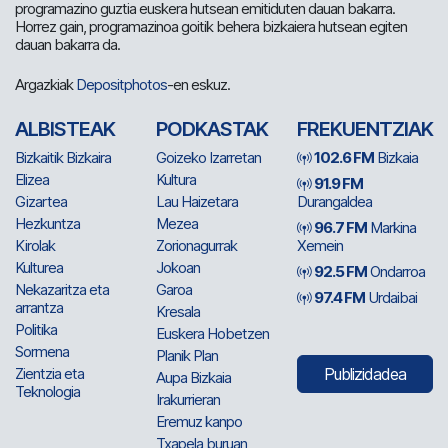
programazino guztia euskera hutsean emitiduten dauan bakarra.
Horrez gain, programazinoa goitik behera bizkaiera hutsean egiten
dauan bakarra da.
Argazkiak
Depositphotos
-en eskuz.
ALBISTEAK
PODKASTAK
FREKUENTZIAK
Bizkaitik Bizkaira
Goizeko Izarretan
102.6 FM
Bizkaia
Elizea
Kultura
91.9 FM
Gizartea
Lau Haizetara
Durangaldea
Hezkuntza
Mezea
96.7 FM
Markina
Kirolak
Zorionagurrak
Xemein
Kulturea
Jokoan
92.5 FM
Ondarroa
Nekazaritza eta
Garoa
97.4 FM
Urdaibai
arrantza
Kresala
Politika
Euskera Hobetzen
Sormena
Planik Plan
Zientzia eta
Publizidadea
Aupa Bizkaia
Teknologia
Irakurrieran
Eremuz kanpo
Txapela buruan