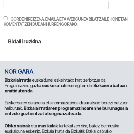
GORDE NIRE IZENA, EMAILA ETA WEBGUNEA BILATZAILE HONETAN
KOMENTATZEN DUDAN HURRENGORAKO.
NOR GARA
Bizkaia Irratia
euskaldunei eskeinitako irrati zerbitzua da.
Programazino guztia
euskera
hutsean egiten da.
Bizkaiera batuan
emitiduten da
.
Euskerearen garapena eta normalizazinoa dira irratsaio berezi batzuen
helburuak.
Bizkaia Irratiaren programazinoaren helburu nagusia
entzule guztientzat atsegina izatea da
.
Ohiko saioak
eta
musikalak
tartekatzen dira, batez be musika
euskalduna eskeiniz. Bizkaia Irratia da Bizkaitik Bizkai osorako