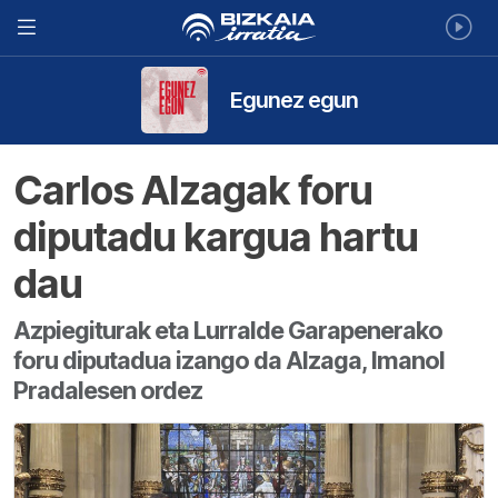
Egunez egun
Carlos Alzagak foru
diputadu kargua hartu
dau
Azpiegiturak eta Lurralde Garapenerako
foru diputadua izango da Alzaga, Imanol
Pradalesen ordez