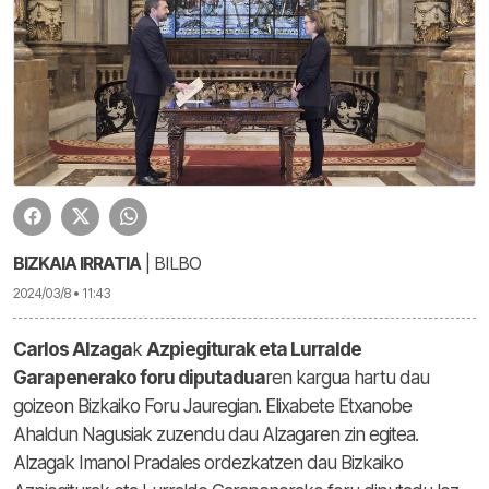
BIZKAIA IRRATIA
| BILBO
2024/03/8 • 11:43
Carlos Alzaga
k
Azpiegiturak eta Lurralde
Garapenerako foru diputadua
ren kargua hartu dau
goizeon Bizkaiko Foru Jauregian. Elixabete Etxanobe
Ahaldun Nagusiak zuzendu dau Alzagaren zin egitea.
Alzagak Imanol Pradales ordezkatzen dau Bizkaiko