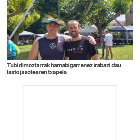
Tubi dimoztarrak hamabigarrenez irabazi dau
lasto jasotearen txapela