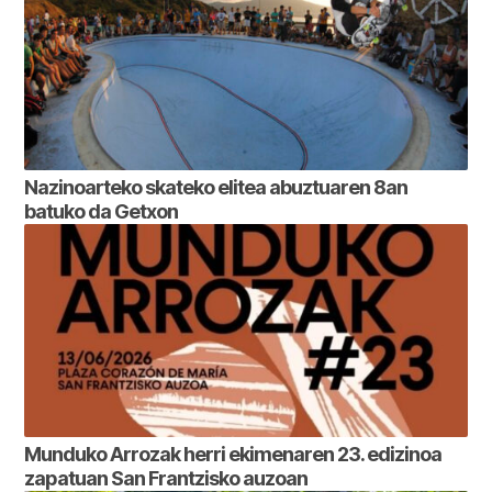
Nazinoarteko skateko elitea abuztuaren 8an
batuko da Getxon
Munduko Arrozak herri ekimenaren 23. edizinoa
zapatuan San Frantzisko auzoan