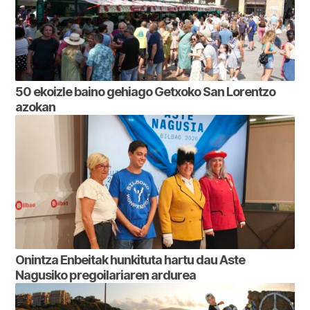
50 ekoizle baino gehiago Getxoko San Lorentzo
azokan
Onintza Enbeitak hunkituta hartu dau Aste
Nagusiko pregoilariaren ardurea