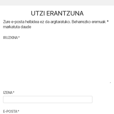
UTZI ERANTZUNA
Zure e-posta helbidea ez da argitaratuko.
Beharrezko eremuak
*
markatuta daude
IRUZKINA
*
IZENA
*
E-POSTA
*