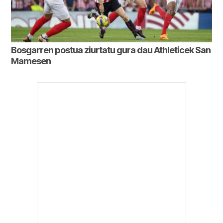
Bosgarren postua ziurtatu gura dau Athleticek San
Mamesen