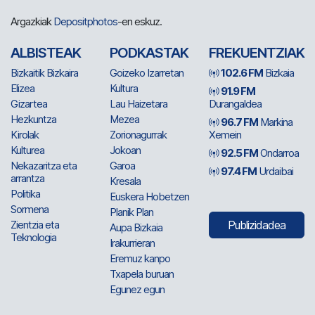
Argazkiak
Depositphotos
-en eskuz.
ALBISTEAK
PODKASTAK
FREKUENTZIAK
Bizkaitik Bizkaira
Goizeko Izarretan
102.6 FM
Bizkaia
Elizea
Kultura
91.9 FM
Gizartea
Lau Haizetara
Durangaldea
Hezkuntza
Mezea
96.7 FM
Markina
Kirolak
Zorionagurrak
Xemein
Kulturea
Jokoan
92.5 FM
Ondarroa
Nekazaritza eta
Garoa
97.4 FM
Urdaibai
arrantza
Kresala
Politika
Euskera Hobetzen
Sormena
Planik Plan
Zientzia eta
Publizidadea
Aupa Bizkaia
Teknologia
Irakurrieran
Eremuz kanpo
Txapela buruan
Egunez egun