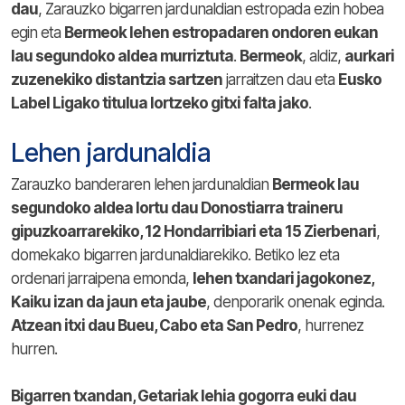
dau
, Zarauzko bigarren jardunaldian estropada ezin hobea
egin eta
Bermeok lehen estropadaren ondoren eukan
lau segundoko aldea murriztuta
.
Bermeok
, aldiz,
aurkari
zuzenekiko distantzia sartzen
jarraitzen dau eta
Eusko
Label Ligako titulua lortzeko gitxi falta jako
.
Lehen jardunaldia
Zarauzko banderaren lehen jardunaldian
Bermeok lau
segundoko aldea lortu dau Donostiarra traineru
gipuzkoarrarekiko, 12 Hondarribiari eta 15 Zierbenari
,
domekako bigarren jardunaldiarekiko. Betiko lez eta
ordenari jarraipena emonda,
lehen txandari jagokonez,
Kaiku izan da jaun eta jaube
, denporarik onenak eginda.
Atzean itxi dau Bueu, Cabo eta San Pedro
, hurrenez
hurren.
Bigarren txandan, Getariak lehia gogorra euki dau