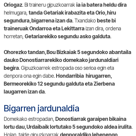
Oriogaz
. Bi traineru gipuzkoarrak
ia ia batera heldu dira
helmugara,
tanda Getariak irabazita eta Orio, hiru
segundura, bigarrena izan da
. Txandako
beste bi
traineruak Ondarroa eta Lekittarra
izan dira, ordena
horretan,
Getariarekiko segundu asko galduta
.
Ohorezko tandan, Bou Bizkaiak 5 segundoko abantaila
dauko Donostiarrarekiko domekako jardunaldiari
begira
. Gipuzkoarrek estropada oso serioa egin eta
denpora ona egin dabe.
Hondarribia hirugarren,
Bermeorekiko 12 segundu galduta eta Zierbena
laugarren izan da
.
Bigarren jardunaldia
Domekako estropadan,
Donostiarrak garaipen bikaina
lortu dau, Urdaibaik lortutako 5 segundoko aldea irulita
.
Holan, talde gipuzkoarrak
denporaldiko lehenengo