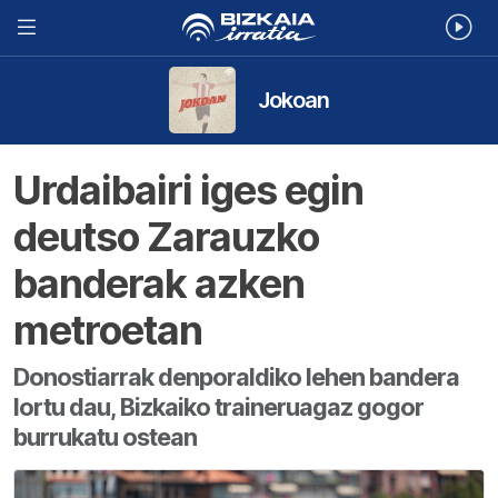
Jokoan
Urdaibairi iges egin
deutso Zarauzko
banderak azken
metroetan
Donostiarrak denporaldiko lehen bandera
lortu dau, Bizkaiko traineruagaz gogor
burrukatu ostean