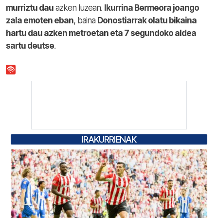
murriztu dau
azken luzean.
Ikurrina Bermeora joango
zala emoten eban
, baina
Donostiarrak olatu bikaina
hartu dau azken metroetan eta 7 segundoko aldea
sartu deutse
.
IRAKURRIENAK