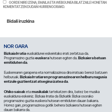
GORDE NIRE IZENA, EMAILA ETA WEBGUNEA BILATZAILE HONETAN
KOMENTATZEN DUDAN HURRENGORAKO.
NOR GARA
Bizkaia Irratia
euskaldunei eskeinitako irrati zerbitzua da.
Programazino guztia
euskera
hutsean egiten da.
Bizkaiera batuan
emitiduten da
.
Euskerearen garapena eta normalizazinoa dira irratsaio berezi batzuen
helburuak.
Bizkaia Irratiaren programazinoaren helburu nagusia
entzule guztientzat atsegina izatea da
.
Ohiko saioak
eta
musikalak
tartekatzen dira, batez be musika
euskalduna eskeiniz. Bizkaia Irratia da Bizkaitik Bizkai osorako
programazino guztia euskera hutsean emitiduten dauan bakarra.
Horrez gain, programazinoa goitik behera bizkaiera hutsean egiten
dauan bakarra da.