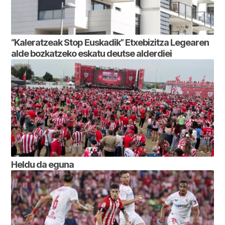
“Kaleratzeak Stop Euskadik” Etxebizitza Legearen
alde bozkatzeko eskatu deutse alderdiei
Heldu da eguna