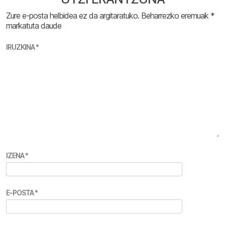
Zure e-posta helbidea ez da argitaratuko.
Beharrezko eremuak
*
markatuta daude
IRUZKINA
*
IZENA
*
E-POSTA
*