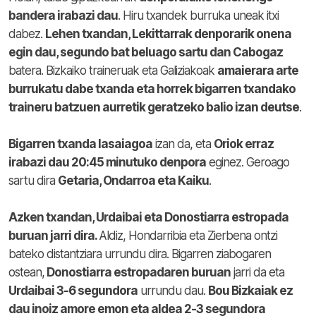
bandera irabazi dau
. Hiru txandek burruka uneak itxi
dabez.
Lehen txandan, Lekittarrak denporarik onena
egin dau, segundo bat beluago sartu dan Cabogaz
batera. Bizkaiko traineruak eta Galiziakoak
amaierara arte
burrukatu dabe txanda eta horrek bigarren txandako
traineru batzuen aurretik geratzeko balio izan deutse
.
Bigarren txanda lasaiagoa
izan da, eta
Oriok erraz
irabazi dau 20:45 minutuko denpora
eginez. Geroago
sartu dira
Getaria, Ondarroa eta Kaiku
.
Azken txandan, Urdaibai eta Donostiarra estropada
buruan jarri dira.
Aldiz, Hondarribia eta Zierbena ontzi
bateko distantziara urrundu dira. Bigarren ziabogaren
ostean,
Donostiarra estropadaren buruan
jarri da eta
Urdaibai 3-6 segundora
urrundu dau.
Bou Bizkaiak ez
dau inoiz amore emon eta aldea 2-3 segundora