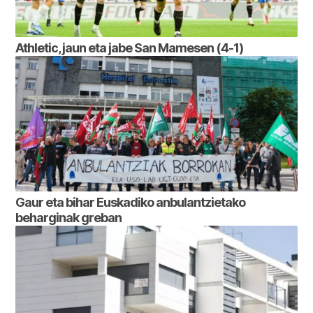
Athletic, jaun eta jabe San Mamesen (4-1)
Gaur eta bihar Euskadiko anbulantzietako
beharginak greban