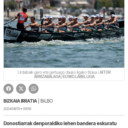
Urdaibaik gero eta gertuago dauko ligako titulua /
AITOR
ARRIZABALAGA / EUSKO LABEL LIGA
BIZKAIA IRRATIA
| BILBO
2024/08/19 • 09:56
Donostiarrak denporaldiko lehen bandera eskuratu