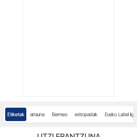
Etiketak
arrauna
Bermeo
estropadak
Eusko Label liga
UTZI ERANTZUNA