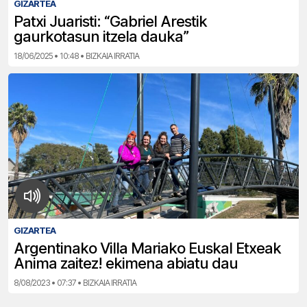
GIZARTEA
Patxi Juaristi: “Gabriel Arestik
gaurkotasun itzela dauka”
18/06/2025 • 10:48 • BIZKAIA IRRATIA
GIZARTEA
Argentinako Villa Mariako Euskal Etxeak
Anima zaitez! ekimena abiatu dau
8/08/2023 • 07:37 • BIZKAIA IRRATIA