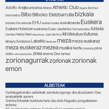
Athletic Club
Adolfo Arejita
antzerkia
Athletic
Bermeo
Begoña
bizkaia
Bilbo
Bilboko Eleizbarrutia
bertsolaritza
Euskera
EHU
euskaltzaindia
bizkaiko foru aldundia
euskal musika
futbola
Euskera Hobetzen
euskerea
Eusko Jaurlaritza
Farmazia tartea
kirola
Kulturea
kultura
Herriz Herri
Gernika
Juan del Arco
Irakurrieran
meza
Lekeitio
meza euskaraz
labayru fundazioa
literaturea
meza euskeraz
mezea
musika
Netflix
prime
osasuna
zinea
zinema
Zine tartea
video
urte askotarako
zorionagurrak
zorionak
zorionak
emon
ALBISTEAK
Gaztelugatxerako sarbideak zarratuta egongo dira abuztuaren 12an,
arratsaldetik aurrera
Onintza Enbeitak hunkituta hartu dau Aste Nagusiko pregoilariaren
ardurea
50 ekoizle baino gehiago Getxoko San Lorentzo azokan