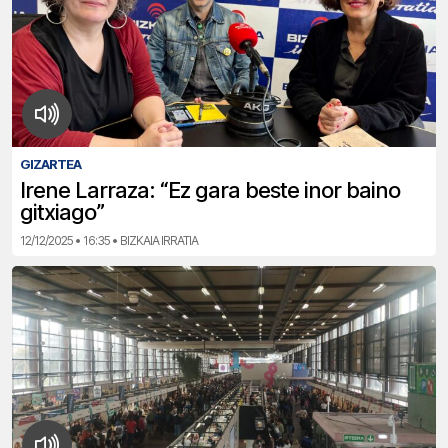
GIZARTEA
Irene Larraza: “Ez gara beste inor baino
gitxiago”
12/12/2025 • 16:35 • BIZKAIA IRRATIA