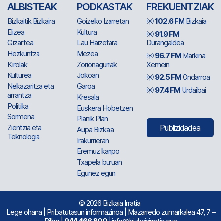
ALBISTEAK
PODKASTAK
FREKUENTZIAK
Bizkaitik Bizkaira
Goizeko Izarretan
102.6 FM
Bizkaia
Elizea
Kultura
91.9 FM
Gizartea
Lau Haizetara
Durangaldea
Hezkuntza
Mezea
96.7 FM
Markina
Kirolak
Zorionagurrak
Xemein
Kulturea
Jokoan
92.5 FM
Ondarroa
Nekazaritza eta
Garoa
97.4 FM
Urdaibai
arrantza
Kresala
Politika
Euskera Hobetzen
Sormena
Planik Plan
Zientzia eta
Publizidadea
Aupa Bizkaia
Teknologia
Irakurrieran
Eremuz kanpo
Txapela buruan
Egunez egun
© 2026 Bizkaia Irratia
Lege oharra
|
Pribatutasun informazinoa
| Mazarredo zumarkalea 47, 7 –
Bilbo |
944 466 800
| info@bizkaiairratia.eus