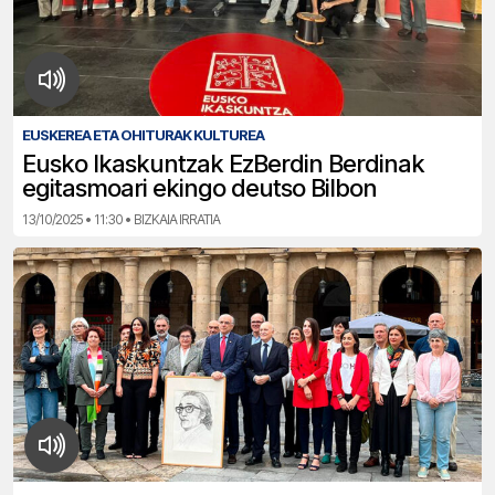
EUSKEREA ETA OHITURAK KULTUREA
Eusko Ikaskuntzak EzBerdin Berdinak
egitasmoari ekingo deutso Bilbon
13/10/2025 • 11:30 • BIZKAIA IRRATIA