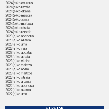
2024(e)ko abuztua
2024(e)ko uztaila
2024(e)ko ekaina
2024(e)ko maiatza
2024(e)ko apirila
2024(e)ko martxoa
2024(e)ko otsaila
2024(e)ko urtarrila
2023(e)ko abendua
2023(e)ko azaroa
2023(e)ko urria
2023(e)ko iraila
2023(e)ko abuztua
2023(e)ko uztaila
2023(e)ko ekaina
2023(e)ko maiatza
2023(e)ko apirila
2023(e)ko martxoa
2023(e)ko otsaila
2023(e)ko urtarrila
2022(e)ko abendua
2022(e)ko azaroa
2022(e)ko urria
ETIKETAK