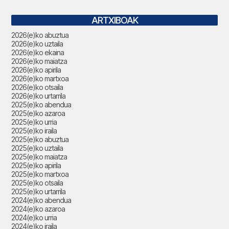
ARTXIBOAK
2026(e)ko abuztua
2026(e)ko uztaila
2026(e)ko ekaina
2026(e)ko maiatza
2026(e)ko apirila
2026(e)ko martxoa
2026(e)ko otsaila
2026(e)ko urtarrila
2025(e)ko abendua
2025(e)ko azaroa
2025(e)ko urria
2025(e)ko iraila
2025(e)ko abuztua
2025(e)ko uztaila
2025(e)ko maiatza
2025(e)ko apirila
2025(e)ko martxoa
2025(e)ko otsaila
2025(e)ko urtarrila
2024(e)ko abendua
2024(e)ko azaroa
2024(e)ko urria
2024(e)ko iraila