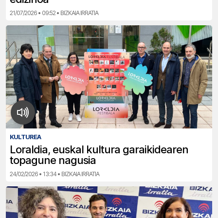
21/07/2026 • 09:52 • BIZKAIA IRRATIA
KULTUREA
Loraldia, euskal kultura garaikidearen
topagune nagusia
24/02/2026 • 13:34 • BIZKAIA IRRATIA