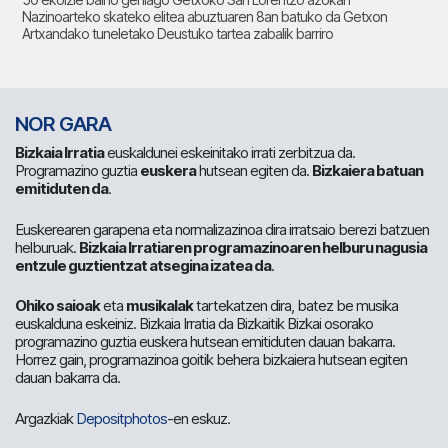
Nazinoarteko skateko elitea abuztuaren 8an batuko da Getxon
Artxandako tuneletako Deustuko tartea zabalik barriro
NOR GARA
Bizkaia Irratia
euskaldunei eskeinitako irrati zerbitzua da.
Programazino guztia
euskera
hutsean egiten da.
Bizkaiera batuan
emitiduten da
.
Euskerearen garapena eta normalizazinoa dira irratsaio berezi batzuen
helburuak.
Bizkaia Irratiaren programazinoaren helburu nagusia
entzule guztientzat atsegina izatea da
.
Ohiko saioak
eta
musikalak
tartekatzen dira, batez be musika
euskalduna eskeiniz. Bizkaia Irratia da Bizkaitik Bizkai osorako
programazino guztia euskera hutsean emitiduten dauan bakarra.
Horrez gain, programazinoa goitik behera bizkaiera hutsean egiten
dauan bakarra da.
Argazkiak
Depositphotos
-en eskuz.