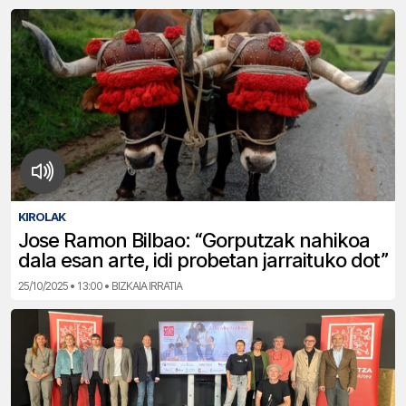
KIROLAK
Jose Ramon Bilbao: “Gorputzak nahikoa
dala esan arte, idi probetan jarraituko dot”
25/10/2025 • 13:00 • BIZKAIA IRRATIA