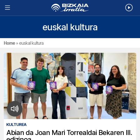
euskal kultura
Home
»
euskal kultura
KULTUREA
Abian da Joan Mari Torrealdai Bekaren III.
edizinoa