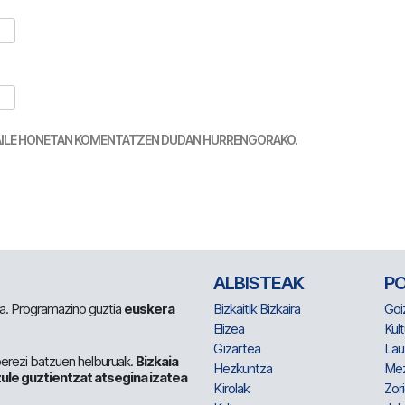
TZAILE HONETAN KOMENTATZEN DUDAN HURRENGORAKO.
ALBISTEAK
P
 da. Programazino guztia
euskera
Bizkaitik Bizkaira
Goi
Elizea
Kult
Gizartea
Lau
berezi batzuen helburuak.
Bizkaia
Hezkuntza
Me
ule guztientzat atsegina izatea
Kirolak
Zor