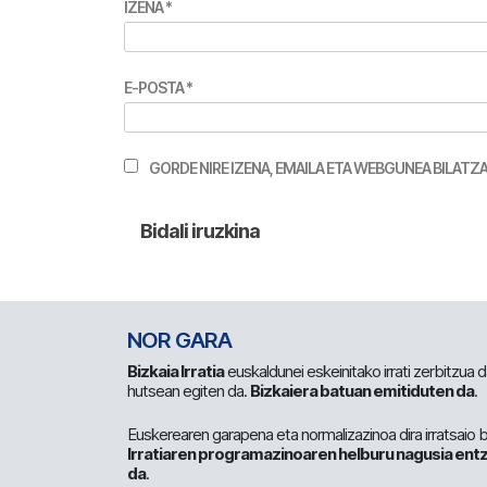
IZENA
*
E-POSTA
*
GORDE NIRE IZENA, EMAILA ETA WEBGUNEA BILA
NOR GARA
Bizkaia Irratia
euskaldunei eskeinitako irrati zerbitzua
hutsean egiten da.
Bizkaiera batuan emitiduten da
.
Euskerearen garapena eta normalizazinoa dira irratsaio 
Irratiaren programazinoaren helburu nagusia entz
da
.