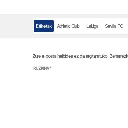
Etiketak
Athletic Club
LaLiga
Sevilla FC
Zure e-posta helbidea ez da argitaratuko.
Beharrez
IRUZKINA
*