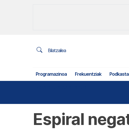
Bilatzailea
Programazinoa
Frekuentziak
Podkasta
Nekazaritza eta arrantza
Espiral negat