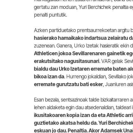
gertatu zan moduan, Yuri Berchichek penaltia eg
penalti puntutik.
Azken partiduetako prentsaurrekoetan argitu 
hasierako hamaikako indartsua zelairatu d
zuzenean. Ganera, Urko Izetak hasieratik ekin d
Athleticen jokoa Sevillarenaren gainetik eg
erakutsitako nagusitasunari
. VAR gelak Sev
bialdu dau Urko Izetaren erremate baten al
bikoa izan da
. Hurrengo jokaldian, Sevillako jo
erremate gurutzatu bati esker
, Juanluren asi
Esan bezala, sentsazinoak talde bizkaitarraren 
lehen aldaketa egin dau atsedenaldian, taldear
ikusitakoaren kopia izan da eta Athletic ar
guztietako akatsa heldu da. Yuri Berchiche
eskuan jo dau. Penaltia. Akor Adamsek Unai