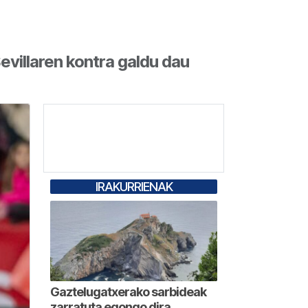
Sevillaren kontra galdu dau
IRAKURRIENAK
Gaztelugatxerako sarbideak
zarratuta egongo dira