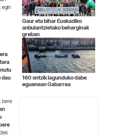
 egin
Gaur eta bihar Euskadiko
anbulantzietako beharginak
greban
tera
tara
inutu
160 ontzik lagunduko dabe
u dau
eguenean Gabarrea
k bere
ian
u
 bere
rdek