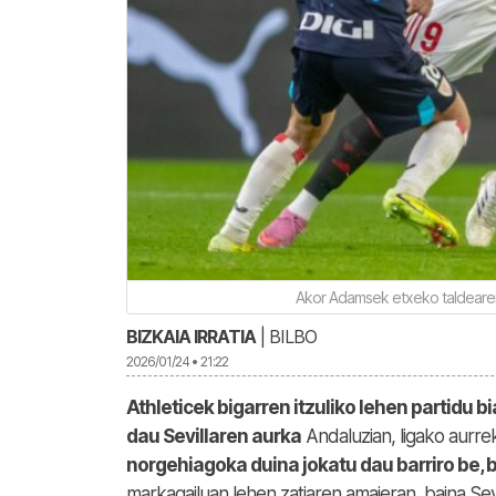
Akor Adamsek etxeko taldearen 
BIZKAIA IRRATIA
| BILBO
2026/01/24 • 21:22
Athleticek bigarren itzuliko lehen partidu bi
dau Sevillaren aurka
Andaluzian, ligako aurre
norgehiagoka duina jokatu dau barriro be, 
markagailuan lehen zatiaren amaieran, baina Sev