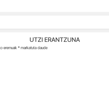
UTZI ERANTZUNA
ko eremuak
*
markatuta daude