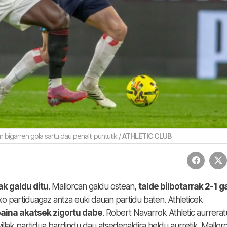
bigarren gola sartu dau penalti puntutik /
ATHLETIC CLUB
ak galdu ditu
. Mallorcan galdu ostean,
talde bilbotarrak 2-1 g
ko partiduagaz antza euki dauan partidu baten. Athleticek
baina akatsek zigortu dabe
. Robert Navarrok Athletic aurrera
illak partidua bardindu dau atsedenaldira heldu aurretik. Mallor