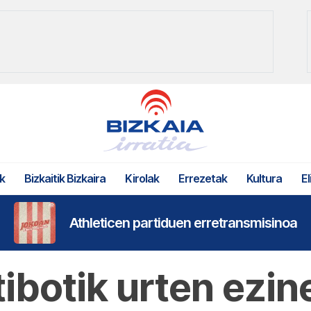
k
Bizkaitik Bizkaira
Kirolak
Errezetak
Kultura
El
Athleticen partiduen erretransmisinoa
ibotik urten ezin