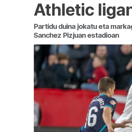
Athletic liga
Partidu duina jokatu eta markag
Sanchez Pizjuan estadioan