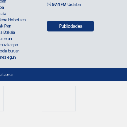
oan
97.4 FM
Urdaibai
oa
sala
kera Hobetzen
ik Plan
Publizidadea
a Bizkaia
urrieran
muz kanpo
pela buruan
nez egun
ratia.eus