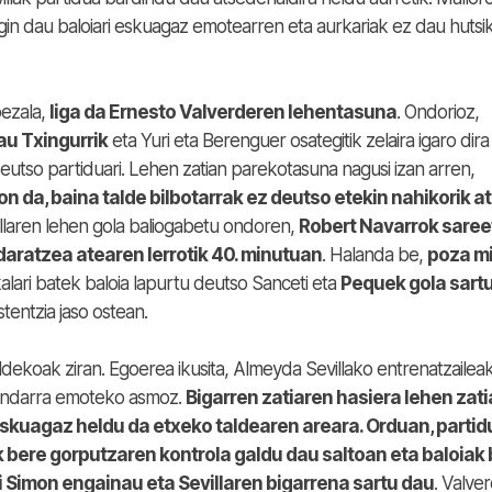
in dau baloiari eskuagaz emotearren eta aurkariak ez dau hutsik
bezala,
liga da Ernesto Valverderen lehentasuna
. Ondorioz,
au Txingurrik
eta Yuri eta Berenguer osategitik zelaira igaro dira
eutso partiduari. Lehen zatian parekotasuna nagusi izan arren,
on da, baina talde bilbotarrak ez deutso etekin nahikorik a
illaren lehen gola baliogabetu ondoren,
Robert Navarrok saree
daratzea atearen lerrotik 40. minutuan
. Halanda be,
poza m
kalari batek baloia lapurtu deutso Sanceti eta
Pequek gola sart
stentzia jaso ostean.
aldekoak ziran. Egoerea ikusita, Almeyda Sevillako entrenatzailea
i indarra emoteko asmoz.
Bigarren zatiaren hasiera lehen zat
riskuagaz heldu da etxeko taldearen areara. Orduan, partid
k bere gorputzaren kontrola galdu dau saltoan eta baloiak
 Simon engainau eta Sevillaren bigarrena sartu dau
. Valve