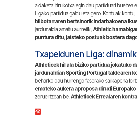
aldaketa hirukotxa egin dau partiduari bueltea
Ligako partidua galdu eta gero. Kontuak kontu,
bilbotarraren bertsinorik indarbakoena iku
jardunaldia amaitu aurretik,
Athletic hamabigar
puntura ditu, jaisteko postuak bostera dag
Txapeldunen Liga: dinamik
Athleticek hil ala biziko partidua jokatuk
jardunaldian Sporting Portugal taldearen
beharko dau hurrengo faserako sailkapena lortz
emoteko aukera aproposa dirudi Europako 
zeruertzean be.
Athleticek Errealaren kontr