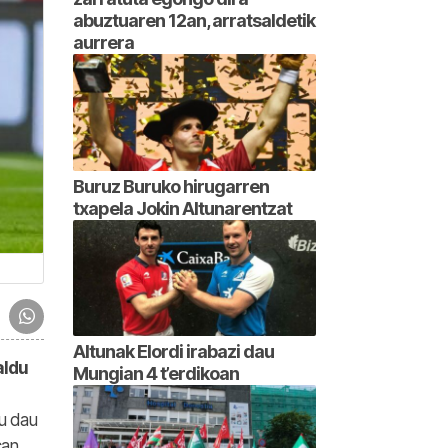
abuztuaren 12an, arratsaldetik
aurrera
Buruz Buruko hirugarren
txapela Jokin Altunarentzat
Altunak Elordi irabazi dau
aldu
Mungian 4 t’erdikoan
tu dau
can