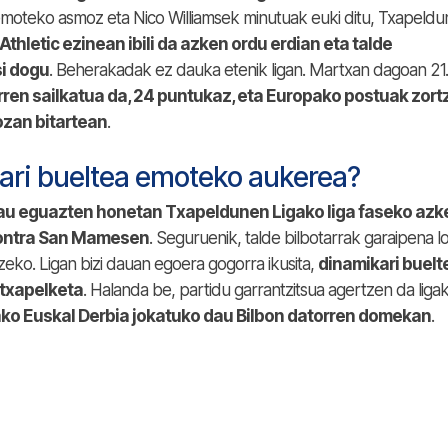
 emoteko asmoz eta Nico Williamsek minutuak euki ditu, Txapeld
Athletic ezinean ibili da azken ordu erdian eta talde
si dogu
. Beherakadak ez dauka etenik ligan. Martxan dagoan 21.
ren sailkatua da, 24 puntukaz, eta Europako postuak zortz
ozan bitartean
.
ari bueltea emoteko aukerea?
o dau eguazten honetan Txapeldunen Ligako liga faseko azk
 kontra San Mamesen
. Seguruenik, talde bilbotarrak garaipena l
eko. Ligan bizi dauan egoera gogorra ikusita,
dinamikari buelt
txapelketa
. Halanda be, partidu garrantzitsua agertzen da liga
ako Euskal Derbia jokatuko dau Bilbon datorren domekan
.