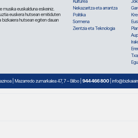
Kulturea
Jok
Nekazaritza eta arrantza
Gar
e musika euskalduna eskeiniz.
 guztia euskera hutsean emitiduten
Politika
Kre
a bizkaiera hutsean egiten dauan
Sormena
Eus
Zientzia eta Teknologia
Plan
Aup
Irak
Ere
Txa
Egu
mazinoa
| Mazarredo zumarkalea 47, 7 – Bilbo |
944 466 800
| info@bizkaiair