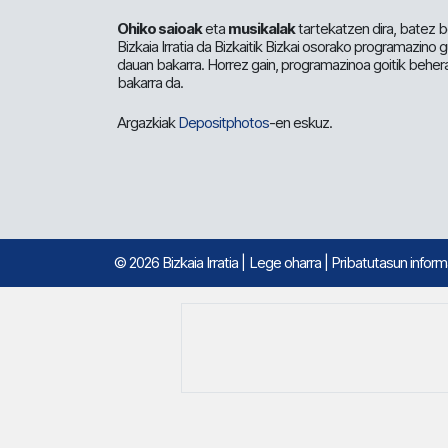
Ohiko saioak
eta
musikalak
tartekatzen dira, batez b
Bizkaia Irratia da Bizkaitik Bizkai osorako programazino
dauan bakarra. Horrez gain, programazinoa goitik beher
bakarra da.
Argazkiak
Depositphotos
-en eskuz.
© 2026 Bizkaia Irratia
|
Lege oharra
|
Pribatutasun infor