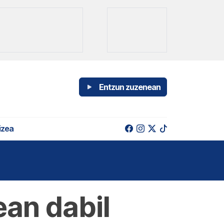
Entzun zuzenean
izea
ean dabil