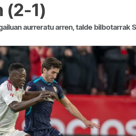
n (2-1)
ailuan aurreratu arren, talde bilbotarrak 