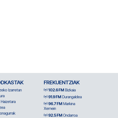
ODKASTAK
FREKUENTZIAK
zeko Izarretan
102.6 FM
Bizkaia
ura
91.9 FM
Durangaldea
 Haizetara
96.7 FM
Markina
zea
Xemein
ionagurrak
92.5 FM
Ondarroa