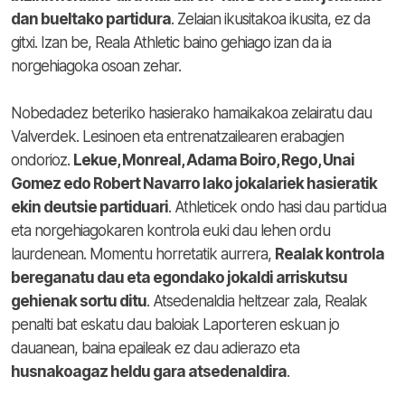
dan bueltako partidura
. Zelaian ikusitakoa ikusita, ez da
gitxi. Izan be, Reala Athletic baino gehiago izan da ia
norgehiagoka osoan zehar.
Nobedadez beteriko hasierako hamaikakoa zelairatu dau
Valverdek. Lesinoen eta entrenatzailearen erabagien
ondorioz.
Lekue, Monreal, Adama Boiro, Rego, Unai
Gomez edo Robert Navarro lako jokalariek hasieratik
ekin deutsie partiduari
. Athleticek ondo hasi dau partidua
eta norgehiagokaren kontrola euki dau lehen ordu
laurdenean. Momentu horretatik aurrera,
Realak kontrola
bereganatu dau eta egondako jokaldi arriskutsu
gehienak sortu ditu
. Atsedenaldia heltzear zala, Realak
penalti bat eskatu dau baloiak Laporteren eskuan jo
dauanean, baina epaileak ez dau adierazo eta
husnakoagaz heldu gara atsedenaldira
.