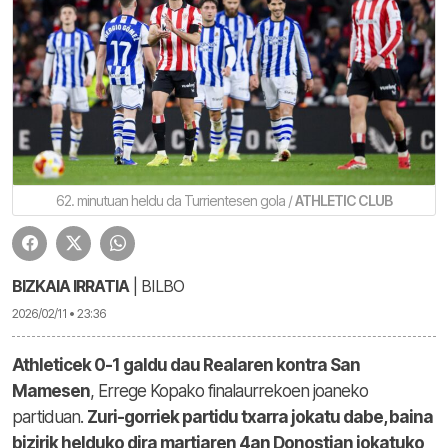
62. minutuan heldu da Turrientesen gola /
ATHLETIC CLUB
BIZKAIA IRRATIA
| BILBO
2026/02/11 • 23:36
Athleticek 0-1 galdu dau Realaren kontra San
Mamesen
, Errege Kopako finalaurrekoen joaneko
partiduan.
Zuri-gorriek partidu txarra jokatu dabe, baina
bizirik helduko dira martiaren 4an Donostian jokatuko