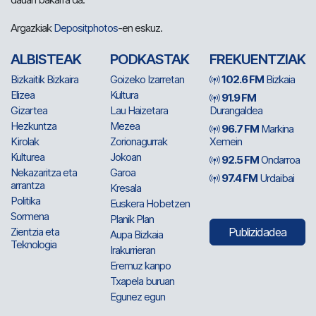
Argazkiak
Depositphotos
-en eskuz.
ALBISTEAK
PODKASTAK
FREKUENTZIAK
Bizkaitik Bizkaira
Goizeko Izarretan
102.6 FM
Bizkaia
Elizea
Kultura
91.9 FM
Gizartea
Lau Haizetara
Durangaldea
Hezkuntza
Mezea
96.7 FM
Markina
Kirolak
Zorionagurrak
Xemein
Kulturea
Jokoan
92.5 FM
Ondarroa
Nekazaritza eta
Garoa
97.4 FM
Urdaibai
arrantza
Kresala
Politika
Euskera Hobetzen
Sormena
Planik Plan
Zientzia eta
Publizidadea
Aupa Bizkaia
Teknologia
Irakurrieran
Eremuz kanpo
Txapela buruan
Egunez egun