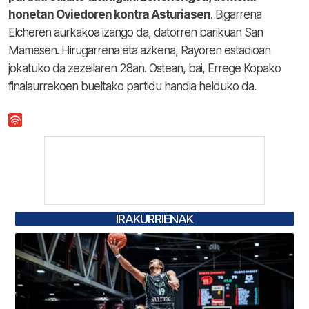
honetan Oviedoren kontra Asturiasen
. Bigarrena
Elcheren aurkakoa izango da, datorren barikuan San
Mamesen. Hirugarrena eta azkena, Rayoren estadioan
jokatuko da zezeilaren 28an. Ostean, bai, Errege Kopako
finalaurrekoen bueltako partidu handia helduko da.
IRAKURRIENAK