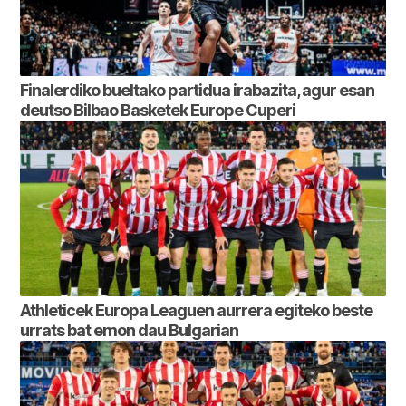
Finalerdiko bueltako partidua irabazita, agur esan
deutso Bilbao Basketek Europe Cuperi
Athleticek Europa Leaguen aurrera egiteko beste
urrats bat emon dau Bulgarian