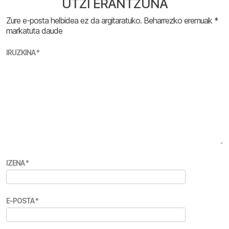
UTZI ERANTZUNA
Zure e-posta helbidea ez da argitaratuko.
Beharrezko eremuak
*
markatuta daude
IRUZKINA
*
IZENA
*
E-POSTA
*