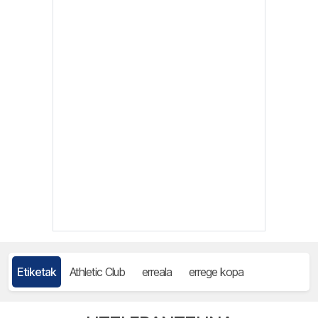
Etiketak
Athletic Club
erreala
errege kopa