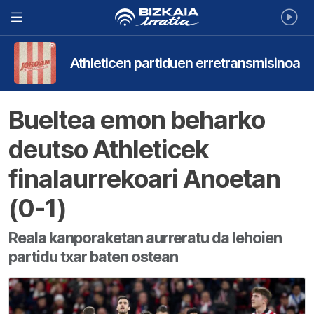
Athleticen partiduen erretransmisinoa
Bueltea emon beharko
deutso Athleticek
finalaurrekoari Anoetan
(0-1)
Reala kanporaketan aurreratu da lehoien
partidu txar baten ostean