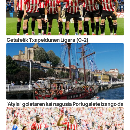
Getafetik Txapeldunen Ligara (0-2)
“Atyla” goletaren kai nagusia Portugalete izango da