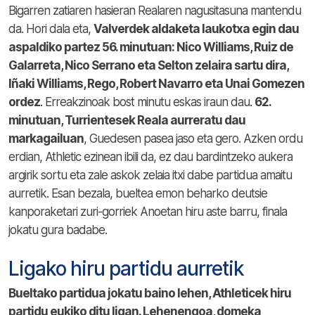
Bigarren zatiaren hasieran Realaren nagusitasuna mantendu
da. Hori dala eta,
Valverdek aldaketa laukotxa egin dau
aspaldiko partez 56. minutuan: Nico Williams, Ruiz de
Galarreta, Nico Serrano eta Selton zelaira sartu dira,
Iñaki Williams, Rego, Robert Navarro eta Unai Gomezen
ordez
. Erreakzinoak bost minutu eskas iraun dau.
62.
minutuan, Turrientesek Reala aurreratu dau
markagailuan
, Guedesen pasea jaso eta gero. Azken ordu
erdian, Athletic ezinean ibili da, ez dau bardintzeko aukera
argirik sortu eta zale askok zelaia itxi dabe partidua amaitu
aurretik. Esan bezala, bueltea emon beharko deutsie
kanporaketari zuri-gorriek Anoetan hiru aste barru, finala
jokatu gura badabe.
Ligako hiru partidu aurretik
Bueltako partidua jokatu baino lehen, Athleticek hiru
partidu eukiko ditu ligan. Lehenengoa, domeka