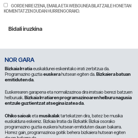
GORDE NIRE IZENA, EMAILA ETA WEBGUNEA BILATZAILE HONETAN
KOMENTATZEN DUDAN HURRENGORAKO.
NOR GARA
Bizkaia Irratia
euskaldunei eskeinitako irrati zerbitzua da.
Programazino guztia
euskera
hutsean egiten da.
Bizkaiera batuan
emitiduten da
.
Euskerearen garapena eta normalizazinoa dira irratsaio berezi batzuen
helburuak.
Bizkaia Irratiaren programazinoaren helburu nagusia
entzule guztientzat atsegina izatea da
.
Ohiko saioak
eta
musikalak
tartekatzen dira, batez be musika
euskalduna eskeiniz. Bizkaia Irratia da Bizkaitik Bizkai osorako
programazino guztia euskera hutsean emitiduten dauan bakarra.
Horrez gain, programazinoa goitik behera bizkaiera hutsean egiten
dauan bakarra da.