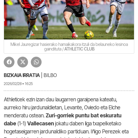
Mikel Jauregizar hasierako hamaikakora itzuli da belauneko lesinoa
gaindituta /
ATHLETIC CLUB
BIZKAIA IRRATIA
| BILBO
2026/02/28 • 16:25
Athleticek ezin izan dau laugarren garaipena kateatu,
aurreko hiru jardunaldietan, Levante, Oviedo eta Elche
menderatu ostean.
Zuri-gorriek
puntu
bat
eskuratu
dabe
(1-1)
Vallecasen
jokatu daben liga txapelketako
hogetaseigarren jardunaldiko partiduan. Iñigo Perezek eta