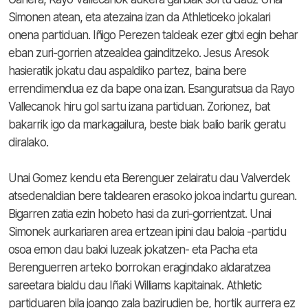
Simonen atean, eta atezaina izan da Athleticeko jokalari
onena partiduan. Iñigo Perezen taldeak ezer gitxi egin behar
eban zuri-gorrien atzealdea gainditzeko. Jesus Aresok
hasieratik jokatu dau aspaldiko partez, baina bere
errendimendua ez da bape ona izan. Esanguratsua da Rayo
Vallecanok hiru gol sartu izana partiduan. Zorionez, bat
bakarrik igo da markagailura, beste biak balio barik geratu
diralako.
Unai Gomez kendu eta Berenguer zelairatu dau Valverdek
atsedenaldian bere taldearen erasoko jokoa indartu gurean.
Bigarren zatia ezin hobeto hasi da zuri-gorrientzat. Unai
Simonek aurkariaren area ertzean ipini dau baloia -partidu
osoa emon dau baloi luzeak jokatzen- eta Pacha eta
Berenguerren arteko borrokan eragindako aldaratzea
sareetara bialdu dau Iñaki Williams kapitainak. Athletic
partiduaren bila joango zala bazirudien be, hortik aurrera ez