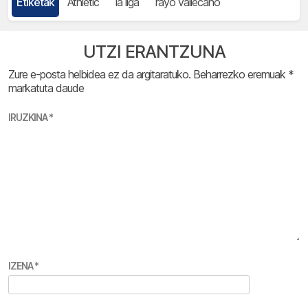
Etiketak
Athletic
la liga
rayo vallecano
UTZI ERANTZUNA
Zure e-posta helbidea ez da argitaratuko.
Beharrezko eremuak
*
markatuta daude
IRUZKINA
*
IZENA
*