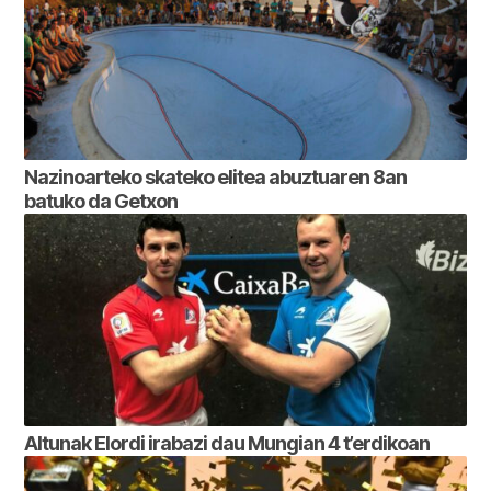
Nazinoarteko skateko elitea abuztuaren 8an
batuko da Getxon
Altunak Elordi irabazi dau Mungian 4 t’erdikoan