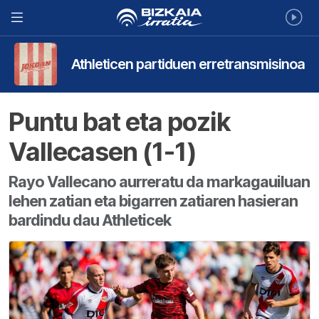
Athleticen partiduen erretransmisinoa
Puntu bat eta pozik
Vallecasen (1-1)
Rayo Vallecano aurreratu da markagauiluan
lehen zatian eta bigarren zatiaren hasieran
bardindu dau Athleticek