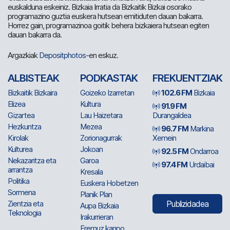
euskalduna eskeiniz. Bizkaia Irratia da Bizkaitik Bizkai osorako
programazino guztia euskera hutsean emitiduten dauan bakarra.
Horrez gain, programazinoa goitik behera bizkaiera hutsean egiten
dauan bakarra da.
Argazkiak
Depositphotos
-en eskuz.
ALBISTEAK
PODKASTAK
FREKUENTZIAK
Bizkaitik Bizkaira
Goizeko Izarretan
102.6 FM
Bizkaia
Elizea
Kultura
91.9 FM
Gizartea
Lau Haizetara
Durangaldea
Hezkuntza
Mezea
96.7 FM
Markina
Kirolak
Zorionagurrak
Xemein
Kulturea
Jokoan
92.5 FM
Ondarroa
Nekazaritza eta
Garoa
97.4 FM
Urdaibai
arrantza
Kresala
Politika
Euskera Hobetzen
Sormena
Planik Plan
Zientzia eta
Publizidadea
Aupa Bizkaia
Teknologia
Irakurrieran
Eremuz kanpo