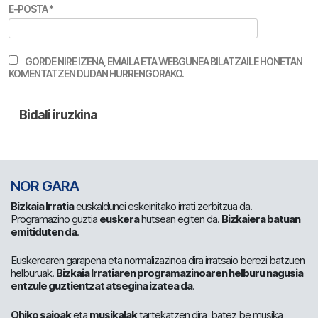
E-POSTA
*
GORDE NIRE IZENA, EMAILA ETA WEBGUNEA BILATZAILE HONETAN
KOMENTATZEN DUDAN HURRENGORAKO.
NOR GARA
Bizkaia Irratia
euskaldunei eskeinitako irrati zerbitzua da.
Programazino guztia
euskera
hutsean egiten da.
Bizkaiera batuan
emitiduten da
.
Euskerearen garapena eta normalizazinoa dira irratsaio berezi batzuen
helburuak.
Bizkaia Irratiaren programazinoaren helburu nagusia
entzule guztientzat atsegina izatea da
.
Ohiko saioak
eta
musikalak
tartekatzen dira, batez be musika