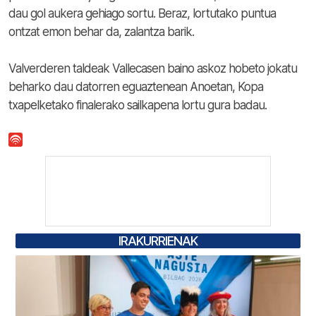
dau gol aukera gehiago sortu. Beraz, lortutako puntua
ontzat emon behar da, zalantza barik.
Valverderen taldeak Vallecasen baino askoz hobeto jokatu
beharko dau datorren eguaztenean Anoetan, Kopa
txapelketako finalerako sailkapena lortu gura badau.
IRAKURRIENAK