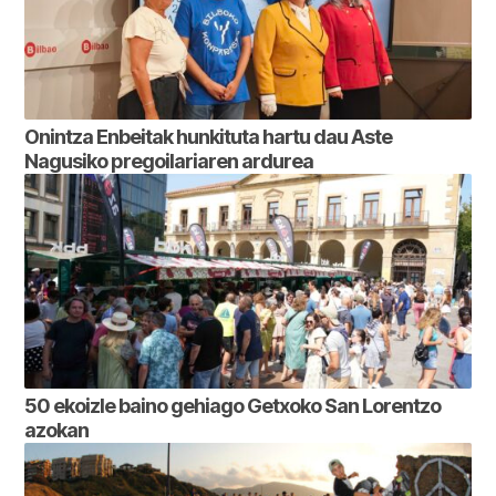
Onintza Enbeitak hunkituta hartu dau Aste
Nagusiko pregoilariaren ardurea
50 ekoizle baino gehiago Getxoko San Lorentzo
azokan