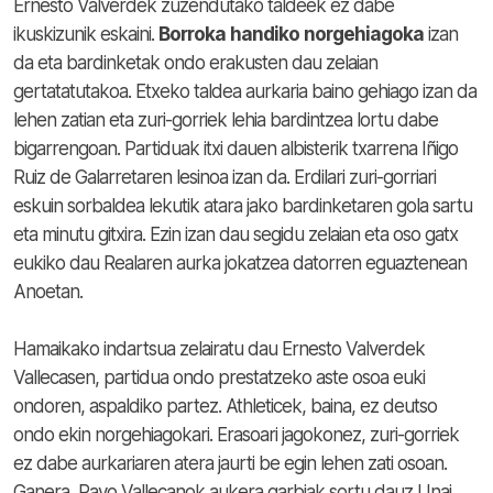
Ernesto Valverdek zuzendutako taldeek ez dabe
ikuskizunik eskaini.
Borroka
handiko
norgehiagoka
izan
da eta bardinketak ondo erakusten dau zelaian
gertatatutakoa. Etxeko taldea aurkaria baino gehiago izan da
lehen zatian eta zuri-gorriek lehia bardintzea lortu dabe
bigarrengoan. Partiduak itxi dauen albisterik txarrena Iñigo
Ruiz de Galarretaren lesinoa izan da. Erdilari zuri-gorriari
eskuin sorbaldea lekutik atara jako bardinketaren gola sartu
eta minutu gitxira. Ezin izan dau segidu zelaian eta oso gatx
eukiko dau Realaren aurka jokatzea datorren eguaztenean
Anoetan.
Hamaikako indartsua zelairatu dau Ernesto Valverdek
Vallecasen, partidua ondo prestatzeko aste osoa euki
ondoren, aspaldiko partez. Athleticek, baina, ez deutso
ondo ekin norgehiagokari. Erasoari jagokonez, zuri-gorriek
ez dabe aurkariaren atera jaurti be egin lehen zati osoan.
Ganera, Rayo Vallecanok aukera garbiak sortu dauz Unai