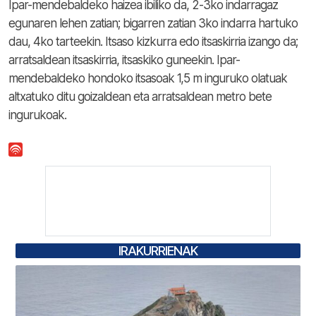
Ipar-mendebaldeko haizea ibiliko da, 2-3ko indarragaz
egunaren lehen zatian; bigarren zatian 3ko indarra hartuko
dau, 4ko tarteekin. Itsaso kizkurra edo itsaskirria izango da;
arratsaldean itsaskirria, itsaskiko guneekin. Ipar-
mendebaldeko hondoko itsasoak 1,5 m inguruko olatuak
altxatuko ditu goizaldean eta arratsaldean metro bete
ingurukoak.
IRAKURRIENAK