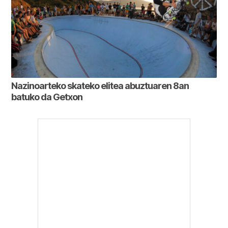
Nazinoarteko skateko elitea abuztuaren 8an
batuko da Getxon