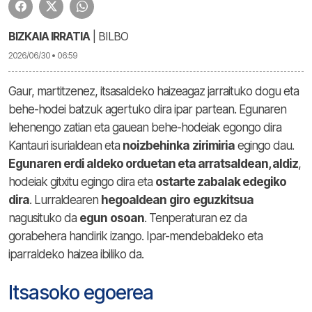
BIZKAIA IRRATIA
| BILBO
2026/06/30 • 06:59
Gaur, martitzenez, itsasaldeko haizeagaz jarraituko dogu eta
behe-hodei batzuk agertuko dira ipar partean. Egunaren
lehenengo zatian eta gauean behe-hodeiak egongo dira
Kantauri isurialdean eta
noizbehinka
zirimiria
egingo dau.
Egunaren erdi aldeko orduetan eta arratsaldean, aldiz
,
hodeiak gitxitu egingo dira eta
ostarte zabalak edegiko
dira
. Lurraldearen
hegoaldean
giro
eguzkitsua
nagusituko da
egun
osoan
. Tenperaturan ez da
gorabehera handirik izango. Ipar-mendebaldeko eta
iparraldeko haizea ibiliko da.
Itsasoko egoerea