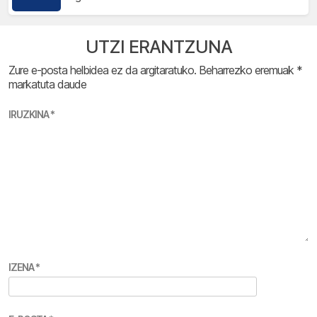
UTZI ERANTZUNA
Zure e-posta helbidea ez da argitaratuko.
Beharrezko eremuak
*
markatuta daude
IRUZKINA
*
IZENA
*