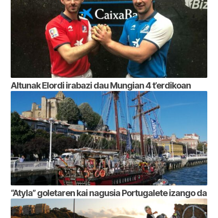
Altunak Elordi irabazi dau Mungian 4 t’erdikoan
“Atyla” goletaren kai nagusia Portugalete izango da