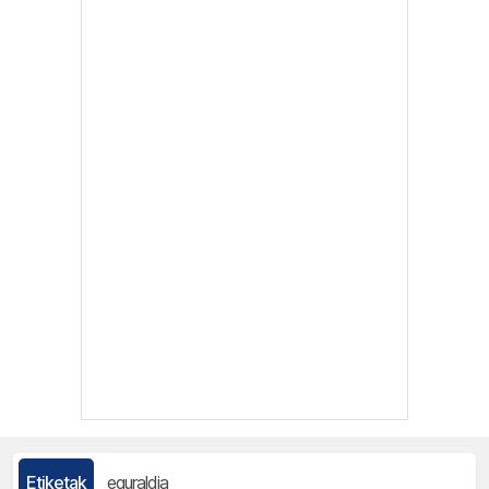
Etiketak
eguraldia