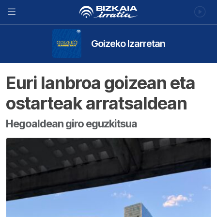
Goizeko Izarretan
Euri lanbroa goizean eta
ostarteak arratsaldean
Hegoaldean giro eguzkitsua