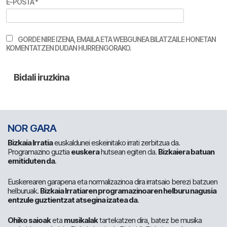
E-POSTA
*
GORDE NIRE IZENA, EMAILA ETA WEBGUNEA BILATZAILE HONETAN
KOMENTATZEN DUDAN HURRENGORAKO.
NOR GARA
Bizkaia Irratia
euskaldunei eskeinitako irrati zerbitzua da.
Programazino guztia
euskera
hutsean egiten da.
Bizkaiera batuan
emitiduten da
.
Euskerearen garapena eta normalizazinoa dira irratsaio berezi batzuen
helburuak.
Bizkaia Irratiaren programazinoaren helburu nagusia
entzule guztientzat atsegina izatea da
.
Ohiko saioak
eta
musikalak
tartekatzen dira, batez be musika