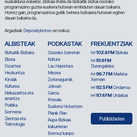
euskalduna eskeiniz. Bizkaia Irratia da Bizkaitik Bizkai osorako
programazino guztia euskera hutsean emitiduten dauan bakarra.
Horrez gain, programazinoa goitik behera bizkaiera hutsean egiten
dauan bakarra da.
Argazkiak
Depositphotos
-en eskuz.
ALBISTEAK
PODKASTAK
FREKUENTZIAK
Bizkaitik Bizkaira
Goizeko Izarretan
102.6 FM
Bizkaia
Elizea
Kultura
91.9 FM
Gizartea
Lau Haizetara
Durangaldea
Hezkuntza
Mezea
96.7 FM
Markina
Kirolak
Zorionagurrak
Xemein
Kulturea
Jokoan
92.5 FM
Ondarroa
Nekazaritza eta
Garoa
97.4 FM
Urdaibai
arrantza
Kresala
Politika
Euskera Hobetzen
Sormena
Planik Plan
Zientzia eta
Publizidadea
Aupa Bizkaia
Teknologia
Irakurrieran
Eremuz kanpo