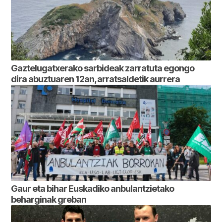
Gaztelugatxerako sarbideak zarratuta egongo
dira abuztuaren 12an, arratsaldetik aurrera
Gaur eta bihar Euskadiko anbulantzietako
beharginak greban