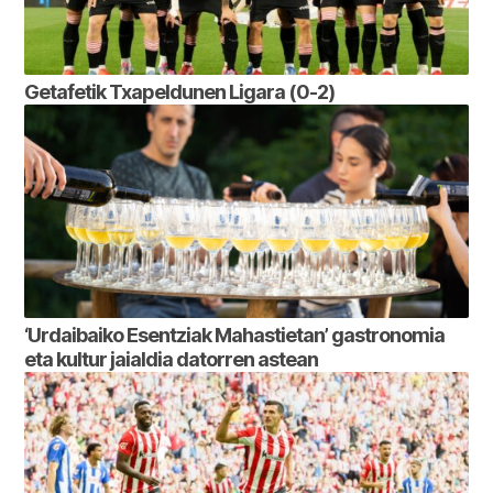
Getafetik Txapeldunen Ligara (0-2)
‘Urdaibaiko Esentziak Mahastietan’ gastronomia
eta kultur jaialdia datorren astean