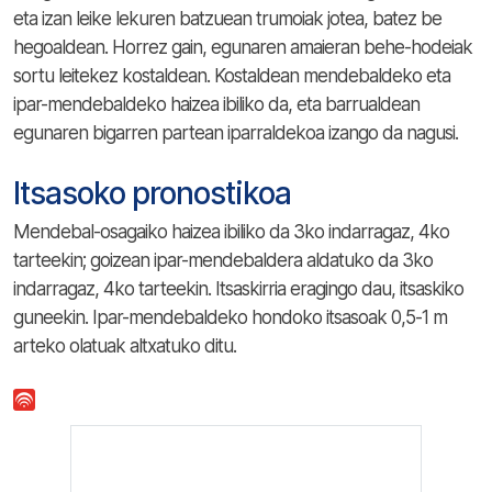
eta izan leike lekuren batzuean trumoiak jotea, batez be
hegoaldean. Horrez gain, egunaren amaieran behe-hodeiak
sortu leitekez kostaldean. Kostaldean mendebaldeko eta
ipar-mendebaldeko haizea ibiliko da, eta barrualdean
egunaren bigarren partean iparraldekoa izango da nagusi.
Itsasoko pronostikoa
Mendebal-osagaiko haizea ibiliko da 3ko indarragaz, 4ko
tarteekin; goizean ipar-mendebaldera aldatuko da 3ko
indarragaz, 4ko tarteekin. Itsaskirria eragingo dau, itsaskiko
guneekin. Ipar-mendebaldeko hondoko itsasoak 0,5-1 m
arteko olatuak altxatuko ditu.