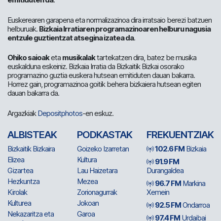
Euskerearen garapena eta normalizazinoa dira irratsaio berezi batzuen
helburuak.
Bizkaia Irratiaren programazinoaren helburu nagusia
entzule guztientzat atsegina izatea da
.
Ohiko saioak
eta
musikalak
tartekatzen dira, batez be musika
euskalduna eskeiniz. Bizkaia Irratia da Bizkaitik Bizkai osorako
programazino guztia euskera hutsean emitiduten dauan bakarra.
Horrez gain, programazinoa goitik behera bizkaiera hutsean egiten
dauan bakarra da.
Argazkiak
Depositphotos
-en eskuz.
ALBISTEAK
PODKASTAK
FREKUENTZIAK
Bizkaitik Bizkaira
Goizeko Izarretan
102.6 FM
Bizkaia
Elizea
Kultura
91.9 FM
Gizartea
Lau Haizetara
Durangaldea
Hezkuntza
Mezea
96.7 FM
Markina
Kirolak
Zorionagurrak
Xemein
Kulturea
Jokoan
92.5 FM
Ondarroa
Nekazaritza eta
Garoa
97.4 FM
Urdaibai