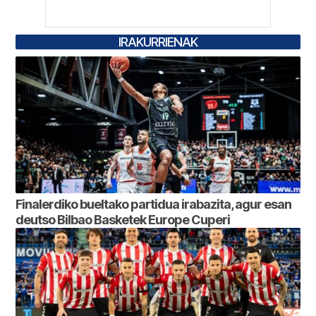
IRAKURRIENAK
Finalerdiko bueltako partidua irabazita, agur esan
deutso Bilbao Basketek Europe Cuperi