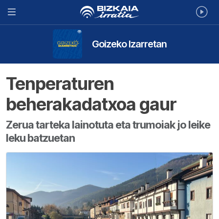
Goizeko Izarretan
Tenperaturen
beherakadatxoa gaur
Zerua tarteka lainotuta eta trumoiak jo leike
leku batzuetan