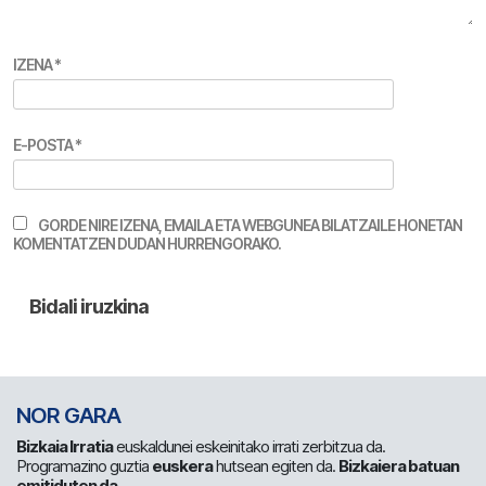
IZENA
*
E-POSTA
*
GORDE NIRE IZENA, EMAILA ETA WEBGUNEA BILATZAILE HONETAN
KOMENTATZEN DUDAN HURRENGORAKO.
NOR GARA
Bizkaia Irratia
euskaldunei eskeinitako irrati zerbitzua da.
Programazino guztia
euskera
hutsean egiten da.
Bizkaiera batuan
emitiduten da
.