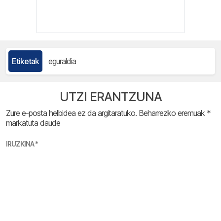
Etiketak
eguraldia
UTZI ERANTZUNA
Zure e-posta helbidea ez da argitaratuko.
Beharrezko eremuak
*
markatuta daude
IRUZKINA
*