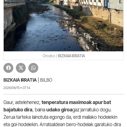
Orozko /
BIZKAIA IRRATIA
BIZKAIA IRRATIA
| BILBO
2026/06/15 • 07:14
Gaur, astelehenez,
tenperatura maximoak apur bat
bajatuko dira
, baina
udako giroa
gaz jarraituko dogu.
Zerua tarteka lainotuta egongo da, erdi mailako hodeiekin
eta goi-hodeiekin. Arratsaldean bero-hodeiak garatuko dira