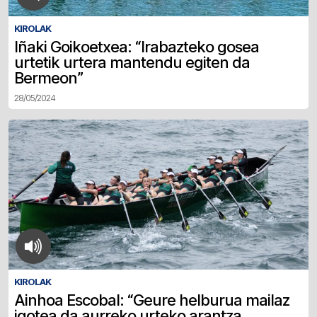
KIROLAK
Iñaki Goikoetxea: “Irabazteko gosea
urtetik urtera mantendu egiten da
Bermeon”
28/05/2024
KIROLAK
Ainhoa Escobal: “Geure helburua mailaz
igotea da aurreko urteko arantza