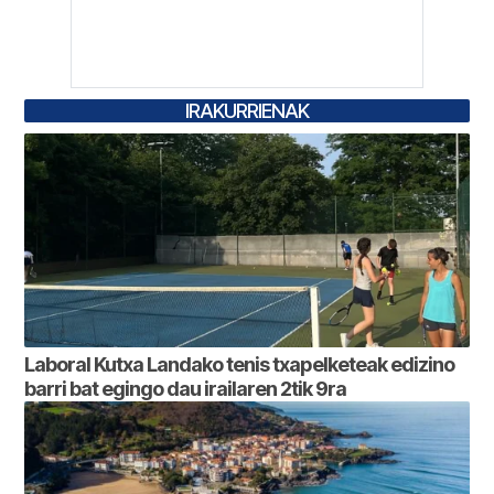
IRAKURRIENAK
Laboral Kutxa Landako tenis txapelketeak edizino
barri bat egingo dau irailaren 2tik 9ra