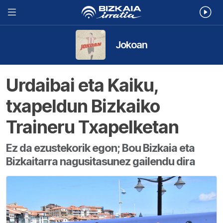
Jokoan
Urdaibai eta Kaiku,
txapeldun Bizkaiko
Traineru Txapelketan
Ez da ezustekorik egon; Bou Bizkaia eta
Bizkaitarra nagusitasunez gailendu dira