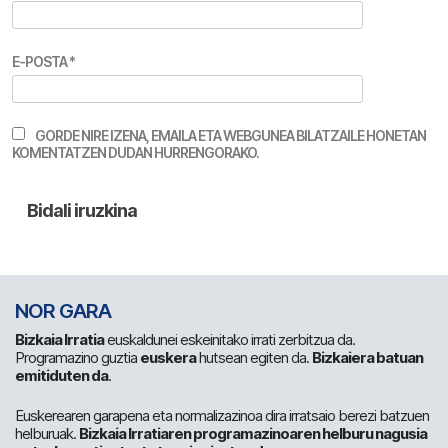
E-POSTA
*
GORDE NIRE IZENA, EMAILA ETA WEBGUNEA BILATZAILE HONETAN
KOMENTATZEN DUDAN HURRENGORAKO.
NOR GARA
Bizkaia Irratia
euskaldunei eskeinitako irrati zerbitzua da.
Programazino guztia
euskera
hutsean egiten da.
Bizkaiera batuan
emitiduten da
.
Euskerearen garapena eta normalizazinoa dira irratsaio berezi batzuen
helburuak.
Bizkaia Irratiaren programazinoaren helburu nagusia