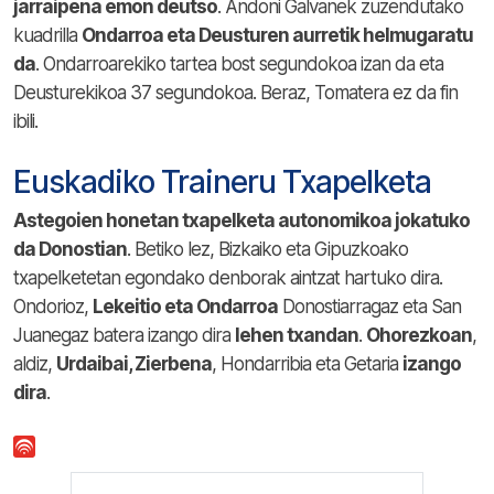
jarraipena emon deutso
. Andoni Galvanek zuzendutako
kuadrilla
Ondarroa eta Deusturen aurretik helmugaratu
da
. Ondarroarekiko tartea bost segundokoa izan da eta
Deusturekikoa 37 segundokoa. Beraz, Tomatera ez da fin
ibili.
Euskadiko Traineru Txapelketa
Astegoien honetan txapelketa autonomikoa jokatuko
da Donostian
. Betiko lez, Bizkaiko eta Gipuzkoako
txapelketetan egondako denborak aintzat hartuko dira.
Ondorioz,
Lekeitio eta Ondarroa
Donostiarragaz eta San
Juanegaz batera izango dira
lehen txandan
.
Ohorezkoan
,
aldiz,
Urdaibai, Zierbena
, Hondarribia eta Getaria
izango
dira
.