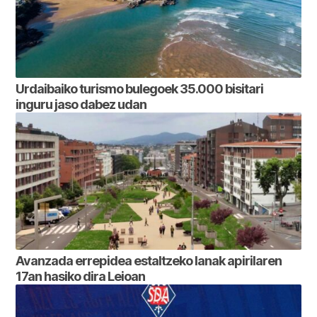
Urdaibaiko turismo bulegoek 35.000 bisitari
inguru jaso dabez udan
Avanzada errepidea estaltzeko lanak apirilaren
17an hasiko dira Leioan