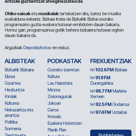
entzule guztientzat atsegina izatea da
.
Ohiko saioak
eta
musikalak
tartekatzen dira, batez be musika
euskalduna eskeiniz. Bizkaia Irratia da Bizkaitik Bizkai osorako
programazino guztia euskera hutsean emitiduten dauan bakarra.
Horrez gain, programazinoa goitik behera bizkaiera hutsean egiten
dauan bakarra da.
Argazkiak
Depositphotos
-en eskuz.
ALBISTEAK
PODKASTAK
FREKUENTZIAK
Bizkaitik Bizkaira
Goizeko Izarretan
102.6 FM
Bizkaia
Elizea
Kultura
91.9 FM
Gizartea
Lau Haizetara
Durangaldea
Hezkuntza
Mezea
96.7 FM
Markina
Kirolak
Zorionagurrak
Xemein
Kulturea
Jokoan
92.5 FM
Ondarroa
Nekazaritza eta
Garoa
97.4 FM
Urdaibai
arrantza
Kresala
Politika
Euskera Hobetzen
Sormena
Planik Plan
Zientzia eta
Publizidadea