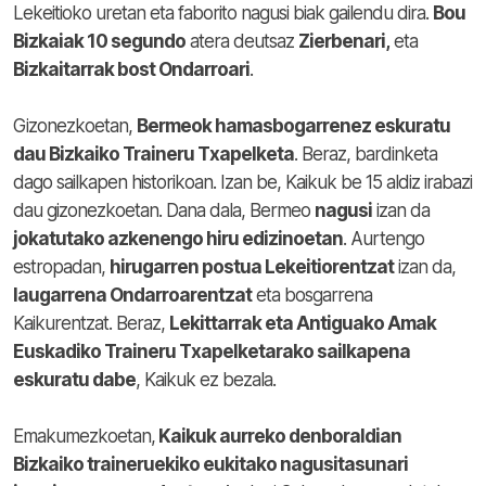
Lekeitioko uretan eta faborito nagusi biak gailendu dira.
Bou
Bizkaiak 10 segundo
atera deutsaz
Zierbenari,
eta
Bizkaitarrak bost Ondarroari
.
Gizonezkoetan,
Bermeok hamasbogarrenez eskuratu
dau Bizkaiko Traineru Txapelketa
. Beraz, bardinketa
dago sailkapen historikoan. Izan be, Kaikuk be 15 aldiz irabazi
dau gizonezkoetan. Dana dala, Bermeo
nagusi
izan da
jokatutako azkenengo hiru edizinoetan
. Aurtengo
estropadan,
hirugarren postua Lekeitiorentzat
izan da,
laugarrena Ondarroarentzat
eta bosgarrena
Kaikurentzat. Beraz,
Lekittarrak eta Antiguako Amak
Euskadiko Traineru Txapelketarako sailkapena
eskuratu dabe
, Kaikuk ez bezala.
Emakumezkoetan,
Kaikuk aurreko denboraldian
Bizkaiko traineruekiko eukitako nagusitasunari