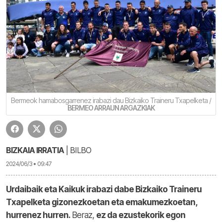
Bermeok hamabosgarrenez irabazi dau Bizkaiko Traineru Txapelketa /
BERMEO ARRAUN ARGAZKIAK
BIZKAIA IRRATIA
| BILBO
2024/06/3 • 09:47
Urdaibaik eta Kaikuk irabazi dabe Bizkaiko Traineru
Txapelketa gizonezkoetan eta emakumezkoetan,
hurrenez hurren.
Beraz,
ez da ezustekorik egon