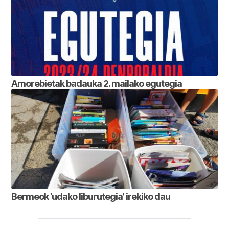
Amorebietak badauka 2. mailako egutegia
Bermeok ‘udako liburutegia’ irekiko dau