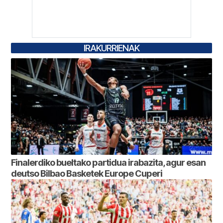
IRAKURRIENAK
Finalerdiko bueltako partidua irabazita, agur esan
deutso Bilbao Basketek Europe Cuperi