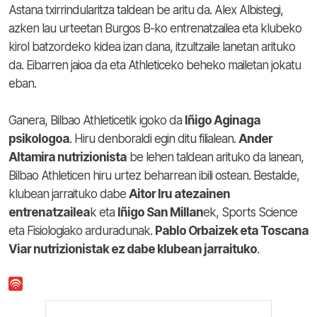
Astana txirrindularitza taldean be aritu da. Alex Albistegi,
azken lau urteetan Burgos B-ko entrenatzailea eta klubeko
kirol batzordeko kidea izan dana, itzultzaile lanetan arituko
da. Eibarren jaioa da eta Athleticeko beheko mailetan jokatu
eban.
Ganera, Bilbao Athleticetik igoko da
Iñigo Aginaga
psikologoa
. Hiru denboraldi egin ditu filialean.
Ander
Altamira nutrizionista
be lehen taldean arituko da lanean,
Bilbao Athleticen hiru urtez beharrean ibili ostean. Bestalde,
klubean jarraituko dabe
Aitor Iru atezainen
entrenatzailea
k eta
Iñigo San Millan
ek, Sports Science
eta Fisiologiako arduradunak.
Pablo Orbaizek eta Toscana
Viar nutrizionistak ez dabe klubean jarraituko
.