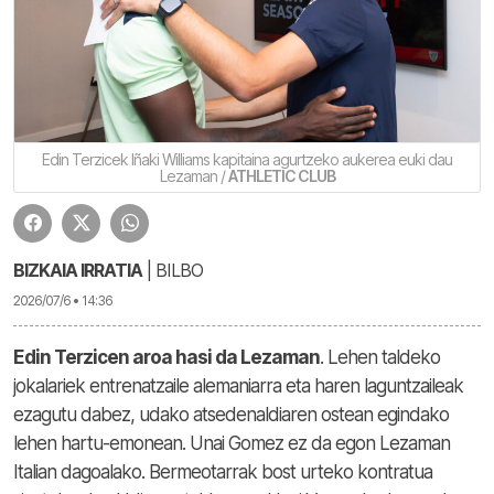
Edin Terzicek Iñaki Williams kapitaina agurtzeko aukerea euki dau
Lezaman /
ATHLETIC CLUB
BIZKAIA IRRATIA
| BILBO
2026/07/6 • 14:36
Edin Terzicen aroa hasi da Lezaman
. Lehen taldeko
jokalariek entrenatzaile alemaniarra eta haren laguntzaileak
ezagutu dabez, udako atsedenaldiaren ostean egindako
lehen hartu-emonean. Unai Gomez ez da egon Lezaman
Italian dagoalako. Bermeotarrak bost urteko kontratua