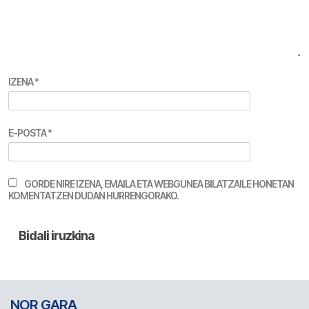
IZENA
*
E-POSTA
*
GORDE NIRE IZENA, EMAILA ETA WEBGUNEA BILATZAILE HONETAN
KOMENTATZEN DUDAN HURRENGORAKO.
NOR GARA