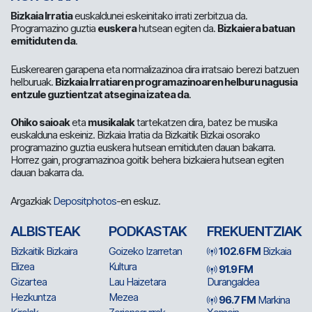
Bizkaia Irratia
euskaldunei eskeinitako irrati zerbitzua da.
Programazino guztia
euskera
hutsean egiten da.
Bizkaiera batuan
emitiduten da
.
Euskerearen garapena eta normalizazinoa dira irratsaio berezi batzuen
helburuak.
Bizkaia Irratiaren programazinoaren helburu nagusia
entzule guztientzat atsegina izatea da
.
Ohiko saioak
eta
musikalak
tartekatzen dira, batez be musika
euskalduna eskeiniz. Bizkaia Irratia da Bizkaitik Bizkai osorako
programazino guztia euskera hutsean emitiduten dauan bakarra.
Horrez gain, programazinoa goitik behera bizkaiera hutsean egiten
dauan bakarra da.
Argazkiak
Depositphotos
-en eskuz.
ALBISTEAK
PODKASTAK
FREKUENTZIAK
Bizkaitik Bizkaira
Goizeko Izarretan
102.6 FM
Bizkaia
Elizea
Kultura
91.9 FM
Gizartea
Lau Haizetara
Durangaldea
Hezkuntza
Mezea
96.7 FM
Markina