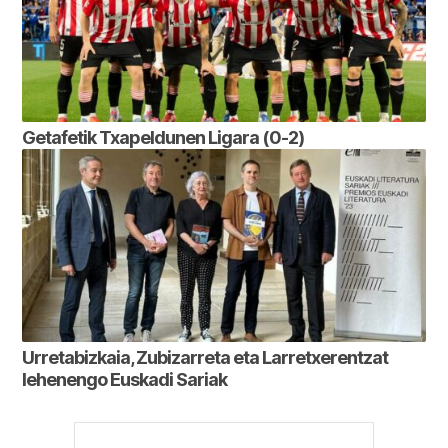
Getafetik Txapeldunen Ligara (0-2)
Urretabizkaia, Zubizarreta eta Larretxerentzat
lehenengo Euskadi Sariak