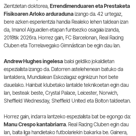
Zientzietan doktorea,
Errendimenduaren eta Prestaketa
Fisikoaren Arloko arduraduna
izango da. 42 urtegaz,
bere azken esperientzia handia Realeko lehen taldean izan
da, Imanol Alguacilen etapan funtsezko osagaia izanda,
2018tik 2026ra. Horrez gain, FC Barcelonan, Real Racing
Cluben eta Torrelavegako Gimnástican be egin dau lan.
Andrew Hughes ingelesa
baloi geldiko jokaldietan
espezialista izango da. Datorren astelehenean batuko da
lantaldera, Mundialean Eskoziagaz eginkizun hori bete
dauelako. Hainbat klubetako lantalde teknikoetan egin dau
lan, besteak beste, Crystal Palace, Leicester, Norwich,
Sheffield Wednesday, Sheffield United eta Bolton taldeetan.
Horrez gain, indarra lantzeko espezialista bat be egongo da:
Manu Crespo kantabriarra
. Real Racing Cluben egin dau
lan, baita liga handietako futbolariekin bakarka be. Gainera,