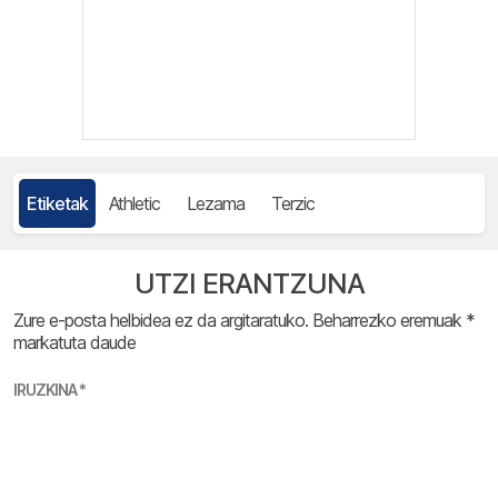
Etiketak
Athletic
Lezama
Terzic
UTZI ERANTZUNA
Zure e-posta helbidea ez da argitaratuko.
Beharrezko eremuak
*
markatuta daude
IRUZKINA
*