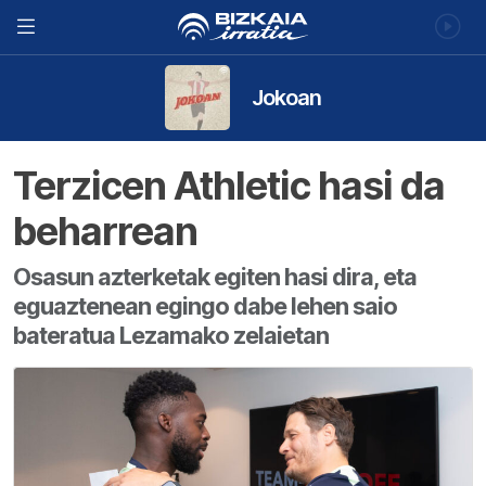
Jokoan
Terzicen Athletic hasi da
beharrean
Osasun azterketak egiten hasi dira, eta
eguaztenean egingo dabe lehen saio
bateratua Lezamako zelaietan