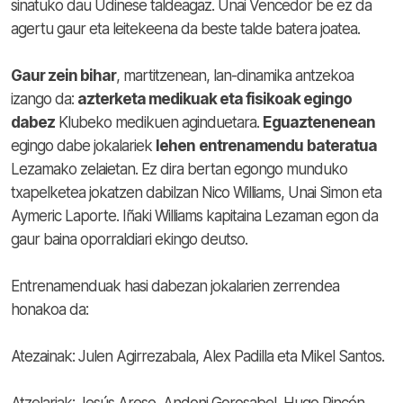
sinatuko dau Udinese taldeagaz. Unai Vencedor be ez da
agertu gaur eta leitekeena da beste talde batera joatea.
Gaur zein bihar
, martitzenean, lan-dinamika antzekoa
izango da:
azterketa medikuak eta fisikoak egingo
dabez
Klubeko medikuen aginduetara.
Eguaztenenean
egingo dabe jokalariek
lehen
entrenamendu
bateratua
Lezamako zelaietan. Ez dira bertan egongo munduko
txapelketea jokatzen dabilzan Nico Williams, Unai Simon eta
Aymeric Laporte. Iñaki Williams kapitaina Lezaman egon da
gaur baina oporraldiari ekingo deutso.
Entrenamenduak hasi dabezan jokalarien zerrendea
honakoa da:
Atezainak: Julen Agirrezabala, Alex Padilla eta Mikel Santos.
Atzelariak: Jesús Areso, Andoni Gorosabel, Hugo Rincón,