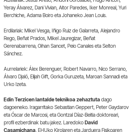
Yeray Álvarez, Dani Vivian, Aitor Paredes, Iker Monreal, Yuri
Berchiche, Adama Boiro eta Johaneko Jean Louis.
Erdilariak: Mikel Vesga, Iñigo Ruiz de Galarreta, Alejandro
Rego, Beñat Prados, Mikel Jauregizar, Beñat
Gerenabarrena, Oihan Sancet, Peio Canales eta Selton
Sánchez.
Aurrelariek: Álex Berenguer, Robert Navarro, Nico Serrano,
Álvaro Djaló, Elijah Gift, Gorka Guruzeta, Maroan Sannadi eta
Urko Izeta.
Edin Terzicen lantalde teknikoa
zehaztuta
dago
dagoeneko. Iragarritako Sebastian Geppert, Peter Gaydarov
eta Óscar de Marcosi, eta Gontzal Díaz-Beitia doktoreari,
profil ezberdinak batu jakez. Laredoko
David
Casamichana
, EHUko Kirolaren eta Jarduera Fisikoaren