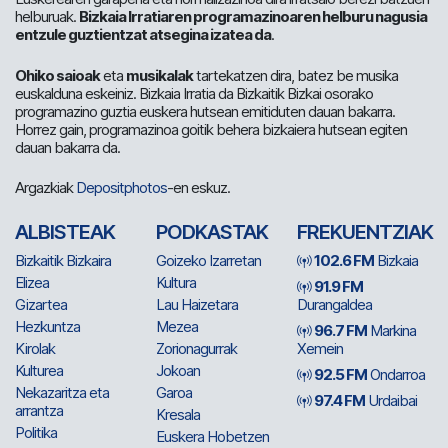
helburuak.
Bizkaia Irratiaren programazinoaren helburu nagusia
entzule guztientzat atsegina izatea da
.
Ohiko saioak
eta
musikalak
tartekatzen dira, batez be musika
euskalduna eskeiniz. Bizkaia Irratia da Bizkaitik Bizkai osorako
programazino guztia euskera hutsean emitiduten dauan bakarra.
Horrez gain, programazinoa goitik behera bizkaiera hutsean egiten
dauan bakarra da.
Argazkiak
Depositphotos
-en eskuz.
ALBISTEAK
PODKASTAK
FREKUENTZIAK
Bizkaitik Bizkaira
Goizeko Izarretan
102.6 FM
Bizkaia
Elizea
Kultura
91.9 FM
Gizartea
Lau Haizetara
Durangaldea
Hezkuntza
Mezea
96.7 FM
Markina
Kirolak
Zorionagurrak
Xemein
Kulturea
Jokoan
92.5 FM
Ondarroa
Nekazaritza eta
Garoa
97.4 FM
Urdaibai
arrantza
Kresala
Politika
Euskera Hobetzen