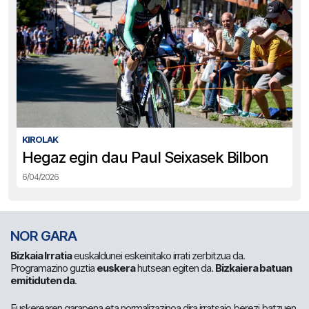
KIROLAK
Hegaz egin dau Paul Seixasek Bilbon
6/04/2026
NOR GARA
Bizkaia Irratia
euskaldunei eskeinitako irrati zerbitzua da.
Programazino guztia
euskera
hutsean egiten da.
Bizkaiera batuan
emitiduten da
.
Euskerearen garapena eta normalizazinoa dira irratsaio berezi batzuen