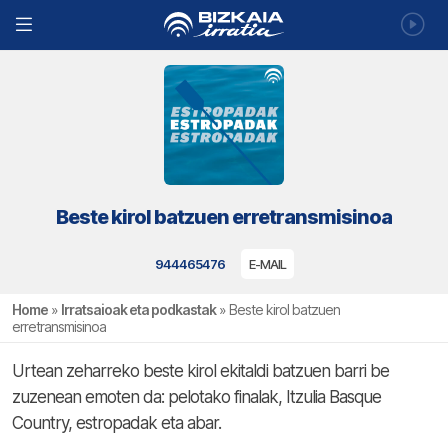
Beste kirol batzuen erretransmisinoa
944465476
E-MAIL
Home
»
Irratsaioak eta podkastak
»
Beste kirol batzuen
erretransmisinoa
Urtean zeharreko beste kirol ekitaldi batzuen barri be
zuzenean emoten da: pelotako finalak, Itzulia Basque
Country, estropadak eta abar.