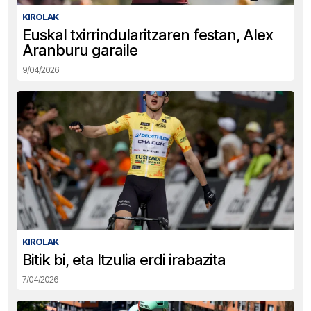
KIROLAK
Euskal txirrindularitzaren festan, Alex
Aranburu garaile
9/04/2026
KIROLAK
Bitik bi, eta Itzulia erdi irabazita
7/04/2026