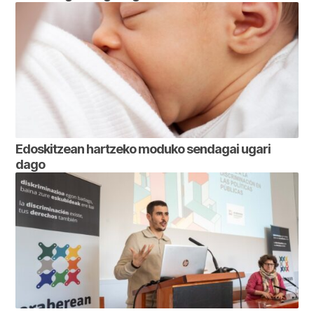
Edoskitzean hartzeko moduko sendagai ugari
dago