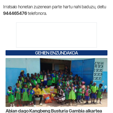
Irratsaio honetan zuzenean parte hartu nahi baduzu, deitu
944465476
telefonora.
GEHIEN ENZUNDAKOA
Abian dago Kangbeng Busturia Gambia alkartea