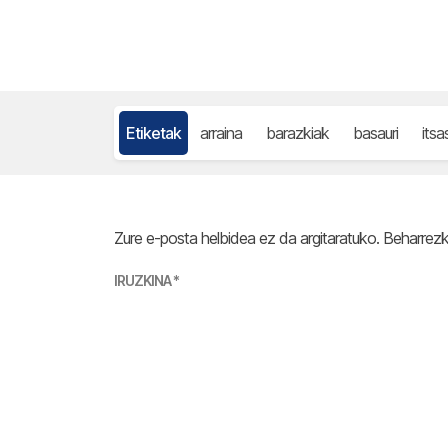
Etiketak
arraina
barazkiak
basauri
itsa
Zure e-posta helbidea ez da argitaratuko.
Beharrez
IRUZKINA
*