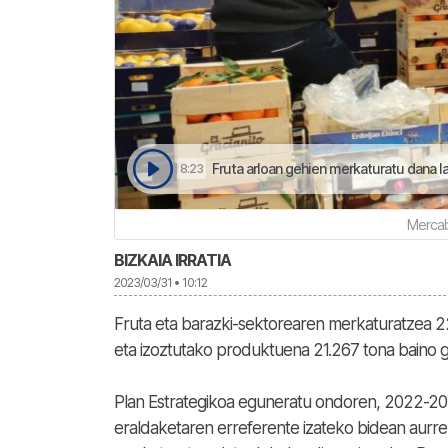
Fruta arloan gehien merkaturatu dana la
8:23
Mercab
BIZKAIA IRRATIA
2023/03/31 • 10:12
Fruta eta barazki-sektorearen merkaturatzea 22
eta izoztutako produktuena 21.267 tona baino 
Plan Estrategikoa eguneratu ondoren, 2022-202
eraldaketaren erreferente izateko bidean aurrer