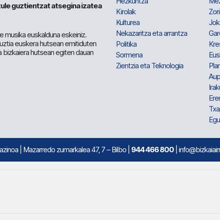
Hezkuntza
Me
ule guztientzat atsegina izatea
Kirolak
Zor
Kulturea
Jok
Nekazaritza eta arrantza
Gar
e musika euskalduna eskeiniz.
 guztia euskera hutsean emitiduten
Politika
Kre
a bizkaiera hutsean egiten dauan
Sormena
Eus
Zientzia eta Teknologia
Plan
Aup
Irak
Ere
Txa
Egu
mazinoa
| Mazarredo zumarkalea 47, 7 – Bilbo |
944 466 800
| info@bizkaiair