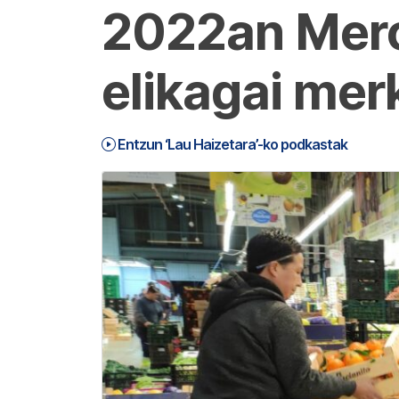
2022an Merc
elikagai mer
Entzun ‘Lau Haizetara’-ko podkastak