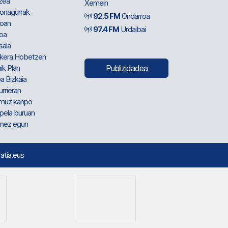
zea
Xemein
ionagurrak
92.5 FM
Ondarroa
oan
97.4 FM
Urdaibai
oa
sala
kera Hobetzen
ik Plan
Publizidadea
a Bizkaia
urrieran
muz kanpo
pela buruan
nez egun
ratia.eus