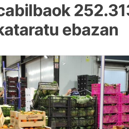
abilbaok 252.31
kataratu ebazan