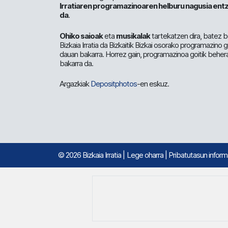
Irratiaren programazinoaren helburu nagusia entz
da
.
Ohiko saioak
eta
musikalak
tartekatzen dira, batez b
Bizkaia Irratia da Bizkaitik Bizkai osorako programazino
dauan bakarra. Horrez gain, programazinoa goitik beher
bakarra da.
Argazkiak
Depositphotos
-en eskuz.
© 2026 Bizkaia Irratia
|
Lege oharra
|
Pribatutasun infor