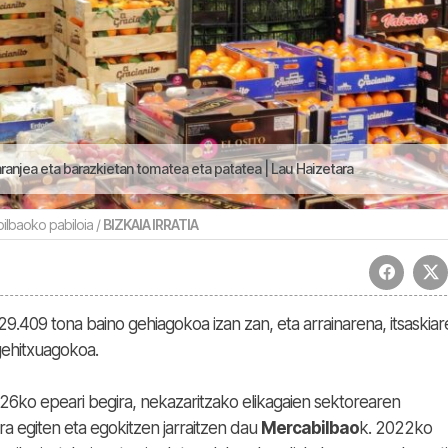
ranjea eta barazkietan tomatea eta patatea | Lau Haizetara
ilbaoko pabiloia /
BIZKAIA IRRATIA
9.409 tona baino gehiagokoa izan zan, eta arrainarena, itsaskia
gehitxuagokoa.
6ko epeari begira, nekazaritzako elikagaien sektorearen
a egiten eta egokitzen jarraitzen dau
Mercabilbao
k. 2022ko