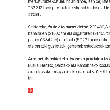
merkaturatze-datuek holan dinoe, izan be, Basa
252.313 tona produktu fresko saldu dabez.
Un
datuak.
Sektoreka,
fruta eta barazkietan
229.409,3 to
bananaren (21.603 tn) eta sagarraren (21.405 tn
patata (16.342 tn) eta tipula (5.223 tn) modu
eta barazki guztietatik, gehienak estadukoak izan
Arrainei, itsaskiei eta itsasoko produktu i
Euskal Herriko, Galiziako eta Kantabriako kostal
diran itsasoko elikagai freskoak: lebatza (1.701 t
tn).