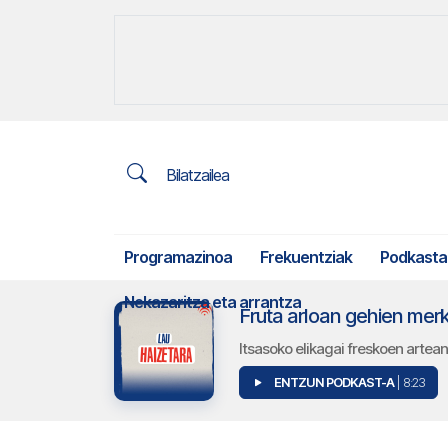
Bilatzailea
Programazinoa
Frekuentziak
Podkasta
Nekazaritza eta arrantza
Fruta arloan gehien mer
Itsasoko elikagai freskoen artea
ENTZUN PODKAST-A
| 8:23