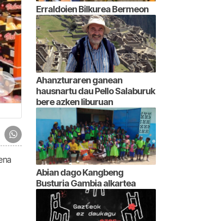
Erraldoien Bilkurea Bermeon
Ahanzturaren ganean
hausnartu dau Pello Salaburuk
bere azken liburuan
rena
Abian dago Kangbeng
Busturia Gambia alkartea