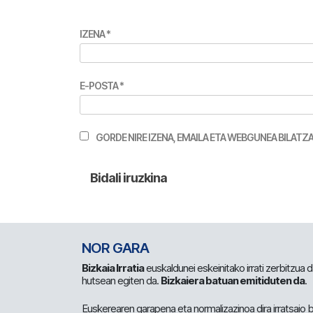
IZENA
*
E-POSTA
*
GORDE NIRE IZENA, EMAILA ETA WEBGUNEA BILA
NOR GARA
Bizkaia Irratia
euskaldunei eskeinitako irrati zerbitzua
hutsean egiten da.
Bizkaiera batuan emitiduten da
.
Euskerearen garapena eta normalizazinoa dira irratsaio 