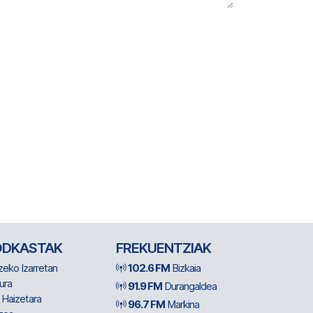
ODKASTAK
FREKUENTZIAK
zeko Izarretan
102.6 FM
Bizkaia
ura
91.9 FM
Durangaldea
 Haizetara
96.7 FM
Markina