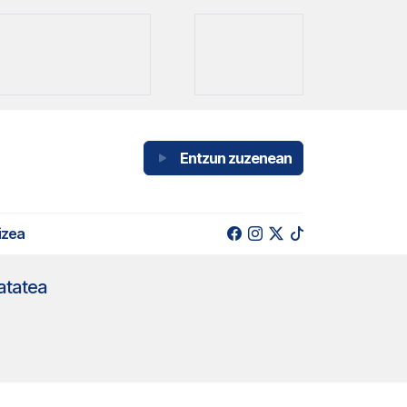
Entzun zuzenean
izea
atatea