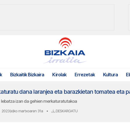
k
Bizkaitik Bizkaira
Kirolak
Errezetak
Kultura
El
katuratu dana laranjea eta barazkietan tomatea eta p
n lebatza izan da gehien merkaturatutakoa
2023(e)ko martxoaren 31a
•
DESKARGATU