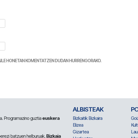
TZAILE HONETAN KOMENTATZEN DUDAN HURRENGORAKO.
ALBISTEAK
P
 da. Programazino guztia
euskera
Bizkaitik Bizkaira
Goi
Elizea
Kult
Gizartea
Lau
berezi batzuen helburuak.
Bizkaia