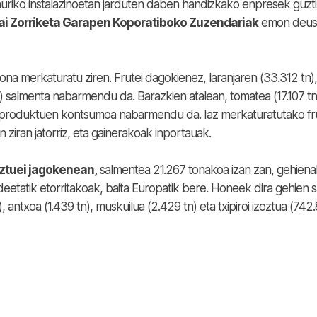
uriko instalazinoetan jarduten daben handizkako enpresek guzti
ai Zorriketa Garapen Koporatiboko Zuzendariak
emon deus
na merkaturatu ziren. Frutei dagokienez, laranjaren (33.312 tn),
) salmenta nabarmendu da. Barazkien atalean, tomatea (17.107 tn
ko produktuen kontsumoa nabarmendu da. Iaz merkaturatutako fr
 ziran jatorriz, eta gainerakoak inportauak.
zoztuei jagokenean,
salmentea 21.267 tonakoa izan zan, gehiena
deetatik etorritakoak, baita Europatik bere. Honeek dira gehien 
n), antxoa (1.439 tn), muskuilua (2.429 tn) eta txipiroi izoztua (742