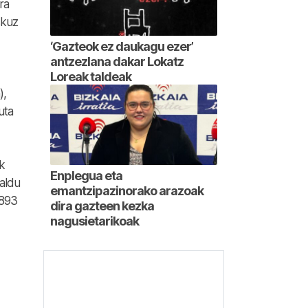
ra
kuz
‘Gazteok ez daukagu ezer’
antzezlana dakar Lokatz
Loreak taldeak
),
uta
k
Enplegua eta
saldu
emantzipazinorako arazoak
.893
dira gazteen kezka
nagusietarikoak