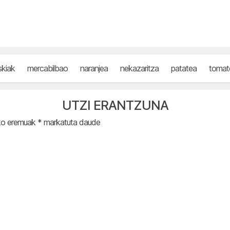
skiak
mercabilbao
naranjea
nekazaritza
patatea
tomat
UTZI ERANTZUNA
ko eremuak
*
markatuta daude