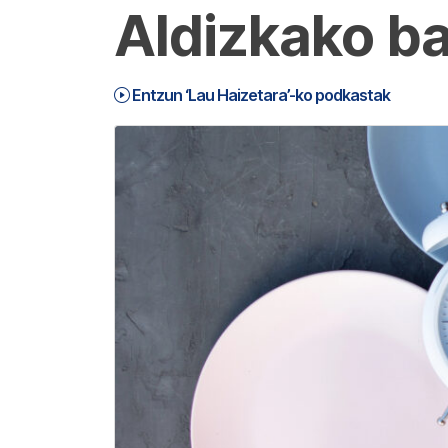
Aldizkako ba
Entzun ‘Lau Haizetara’-ko podkastak