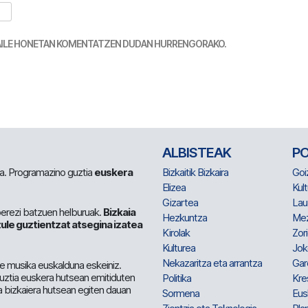
TZAILE HONETAN KOMENTATZEN DUDAN HURRENGORAKO.
ALBISTEAK
P
 da. Programazino guztia
euskera
Bizkaitik Bizkaira
Goi
Elizea
Kult
Gizartea
Lau
berezi batzuen helburuak.
Bizkaia
Hezkuntza
Me
ule guztientzat atsegina izatea
Kirolak
Zor
Kulturea
Jok
Nekazaritza eta arrantza
Gar
e musika euskalduna eskeiniz.
 guztia euskera hutsean emitiduten
Politika
Kre
a bizkaiera hutsean egiten dauan
Sormena
Eus