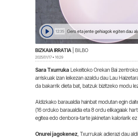
Gero eta jente gehiagok egiten dau ald
12:35
BIZKAIA IRRATIA
| BILBO
2025/01/17 • 16:29
Sara Txurruka
Lekeitioko Orekan Bai zentrok
arriskuak izan leikezan azaldu dau Lau Haizeta
da bakarrik dieta bat, batzuk bizitzeko modu le
Aldizkako baraualdia hainbat modutan egin dai
(16 orduko baraualdia eta 8 ordu elikagaiak ha
egitea edo denbora-tarte jakinetan kaloriarik ez
Onurei jagokenez
, Txurrukak adierazi dau ald