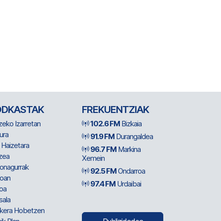
ODKASTAK
FREKUENTZIAK
zeko Izarretan
102.6 FM
Bizkaia
ura
91.9 FM
Durangaldea
 Haizetara
96.7 FM
Markina
zea
Xemein
ionagurrak
92.5 FM
Ondarroa
oan
97.4 FM
Urdaibai
oa
sala
kera Hobetzen