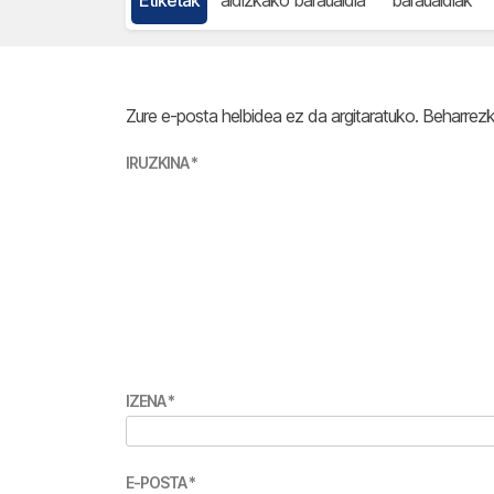
Zure e-posta helbidea ez da argitaratuko.
Beharrez
IRUZKINA
*
IZENA
*
E-POSTA
*