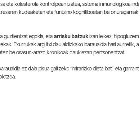
sa eta kolesterola kontrolpean izatea, sistema inmunologikoa ind
stresaren kudeaketan eta funtzino kognitiboetan be onuragarriak
a guztientzat egokia, eta
arrisku batzuk
izan leikez: hipogluzemi
ak. Txurrukak argi itxi dau aldizkako baraualdia hasi aurretik, a
atez be osasun-arazo kronikoak daukiezan pertsonentzat.
ualdia ez dala pisua galtzeko “mirarizko dieta bat”, eta garrant
kitzea.