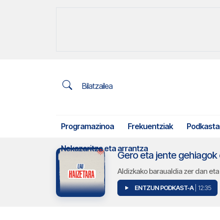
Bilatzailea
Programazinoa
Frekuentziak
Podkasta
Nekazaritza eta arrantza
Gero eta jente gehiagok 
Aldizkako baraualdia zer dan eta
ENTZUN PODKAST-A
| 12:35