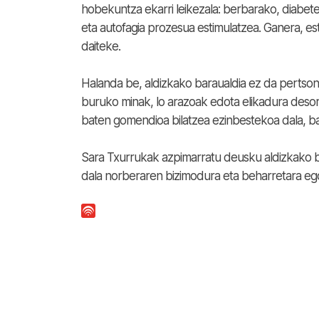
hobekuntza ekarri leikezala: berbarako, diabete
eta autofagia prozesua estimulatzea. Ganera, e
daiteke.
Halanda be, aldizkako baraualdia ez da pertson
buruko minak, lo arazoak edota elikadura desorek
baten gomendioa bilatzea ezinbestekoa dala, b
Sara Txurrukak azpimarratu deusku aldizkako bara
dala norberaren bizimodura eta beharretara ego