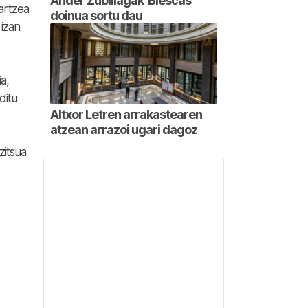
Ander Zubillagak ‘Biescas’
artzea
doinua sortu dau
 izan
a,
ditu
Altxor Letren arrakastearen
atzean arrazoi ugari dagoz
zitsua