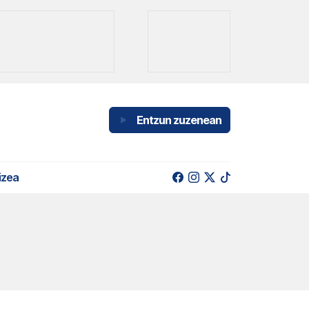
Entzun zuzenean
izea