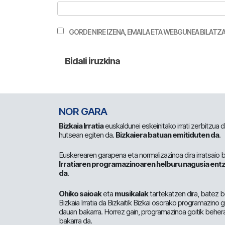
GORDE NIRE IZENA, EMAILA ETA WEBGUNEA BILA
NOR GARA
Bizkaia Irratia
euskaldunei eskeinitako irrati zerbitzua
hutsean egiten da.
Bizkaiera batuan emitiduten da
.
Euskerearen garapena eta normalizazinoa dira irratsaio 
Irratiaren programazinoaren helburu nagusia entz
da
.
Ohiko saioak
eta
musikalak
tartekatzen dira, batez b
Bizkaia Irratia da Bizkaitik Bizkai osorako programazino
dauan bakarra. Horrez gain, programazinoa goitik beher
bakarra da.