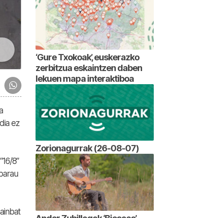
‘Gure Txokoak’, euskerazko
zerbitzua eskaintzen daben
lekuen mapa interaktiboa
a
dia ez
Zorionagurrak (26-08-07)
“16/8”
 barau
ainbat