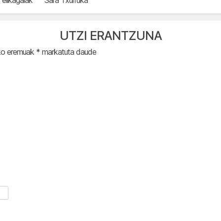
UTZI ERANTZUNA
ko eremuak
*
markatuta daude