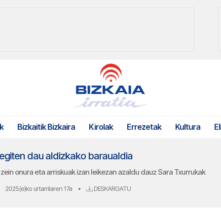
k
Bizkaitik Bizkaira
Kirolak
Errezetak
Kultura
El
egiten dau aldizkako baraualdia
 zein onura eta arriskuak izan leikezan azaldu dauz Sara Txurrukak
2025(e)ko urtarrilaren 17a
•
DESKARGATU