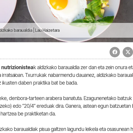
izkako baraualdia | Lau Haizetara
o
nutrizionistea
k aldizkako baraualdia zer dan eta zein onura et
ra irratsaioan. Txurrukak nabarmendu dauanez, aldizkako baraual
z ikusten daben praktika bat be bada.
teke, denbora-tarteen arabera banatuta. Ezagunenetako batzuk 
rtzeko) edo “20/4” ereduak dira. Ganera, astean egun batzuetan
 hartzea be praktiketan da.
izkako baraualdiak pisua galtzen lagundu leikela eta osasunean h