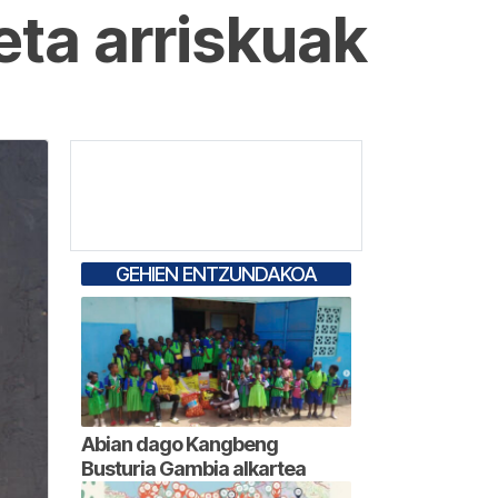
eta arriskuak
GEHIEN ENTZUNDAKOA
Abian dago Kangbeng
Busturia Gambia alkartea