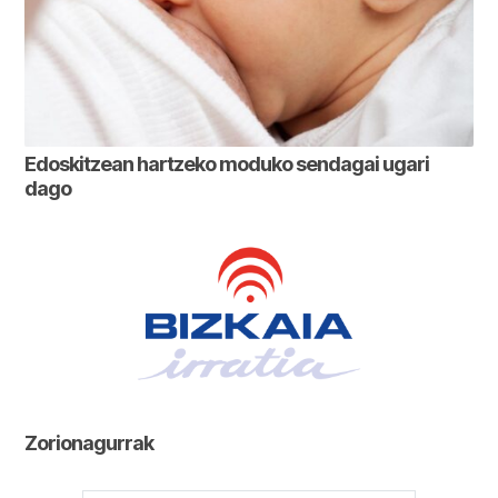
Edoskitzean hartzeko moduko sendagai ugari
dago
Zorionagurrak