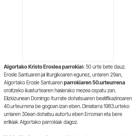
Algortako
Kristo Eroslea parrokia
k 50 urte bete dauz.
Erosle Santuaren jai liturgikoaren egunez, urriaren 29an,
Algortako Erosle Santuaren
parrokiaren 50.urteurrena
oroitzeko ikasturtearen hasierako mezea ospatu zan.
Elizkizunean Domingo Iturrate dohatsuaren beatifikazinoaren
40.urteurrena be gogoan izan eben. Dimatarra 1983.urteko
urriaren 30ean dohatsu autortu eben Erroman eta bere
erlikiak Algortako parrokiak dagoz.