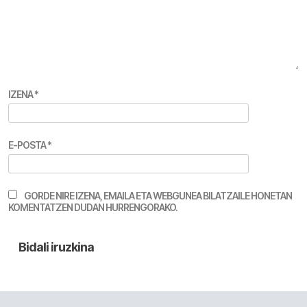
IZENA
*
E-POSTA
*
GORDE NIRE IZENA, EMAILA ETA WEBGUNEA BILATZAILE HONETAN
KOMENTATZEN DUDAN HURRENGORAKO.