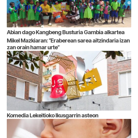
Abian dago Kangbeng Busturia Gambia alkartea
Mikel Mazkiaran: “Eraberean sarea aitzindaria izan
zan orain hamar urte”
Komedia Lekeitioko Ikusgarrin asteon