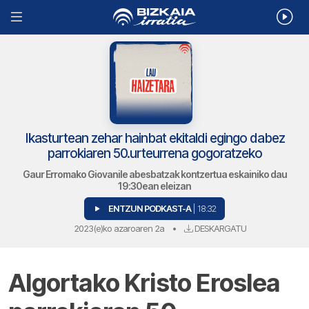
Ikasturtean zehar hainbat ekitaldi egingo dabez
parrokiaren 50.urteurrena gogoratzeko
Gaur Erromako Giovanile abesbatzak kontzertua eskainiko dau
19:30ean eleizan
ENTZUN PODKAST-A
| 18:32
2023(e)ko azaroaren 2a
•
DESKARGATU
Algortako Kristo Eroslea