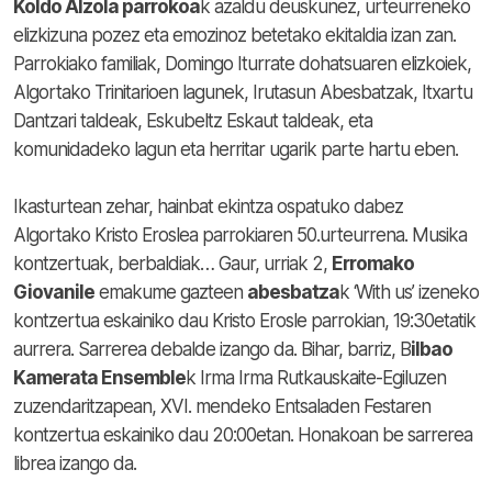
Koldo Alzola parrokoa
k azaldu deuskunez, urteurreneko
elizkizuna pozez eta emozinoz betetako ekitaldia izan zan.
Parrokiako familiak, Domingo Iturrate dohatsuaren elizkoiek,
Algortako Trinitarioen lagunek, Irutasun Abesbatzak, Itxartu
Dantzari taldeak, Eskubeltz Eskaut taldeak, eta
komunidadeko lagun eta herritar ugarik parte hartu eben.
Ikasturtean zehar, hainbat ekintza ospatuko dabez
Algortako Kristo Eroslea parrokiaren 50.urteurrena. Musika
kontzertuak, berbaldiak… Gaur, urriak 2,
Erromako
Giovanile
emakume gazteen
abesbatza
k ‘With us’ izeneko
kontzertua eskainiko dau Kristo Erosle parrokian, 19:30etatik
aurrera. Sarrerea debalde izango da. Bihar, barriz, B
ilbao
Kamerata Ensemble
k Irma Irma Rutkauskaite-Egiluzen
zuzendaritzapean, XVI. mendeko Entsaladen Festaren
kontzertua eskainiko dau 20:00etan. Honakoan be sarrerea
librea izango da.