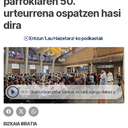
parrokiaren 50.
urteurrena ospatzen hasi
dira
Entzun ‘Lau Haizetara’-ko podkastak
Ikasturtean zehar hainbat ekitaldi egingo dabez parrokiaren 50.urteurrena gogoratzeko | Lau Haizetara
18:32
BIZKAIA IRRATIA