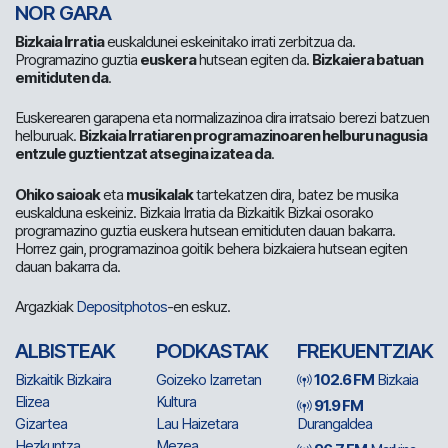
NOR GARA
Bizkaia Irratia
euskaldunei eskeinitako irrati zerbitzua da.
Programazino guztia
euskera
hutsean egiten da.
Bizkaiera batuan
emitiduten da
.
Euskerearen garapena eta normalizazinoa dira irratsaio berezi batzuen
helburuak.
Bizkaia Irratiaren programazinoaren helburu nagusia
entzule guztientzat atsegina izatea da
.
Ohiko saioak
eta
musikalak
tartekatzen dira, batez be musika
euskalduna eskeiniz. Bizkaia Irratia da Bizkaitik Bizkai osorako
programazino guztia euskera hutsean emitiduten dauan bakarra.
Horrez gain, programazinoa goitik behera bizkaiera hutsean egiten
dauan bakarra da.
Argazkiak
Depositphotos
-en eskuz.
ALBISTEAK
PODKASTAK
FREKUENTZIAK
Bizkaitik Bizkaira
Goizeko Izarretan
102.6 FM
Bizkaia
Elizea
Kultura
91.9 FM
Gizartea
Lau Haizetara
Durangaldea
Hezkuntza
Mezea