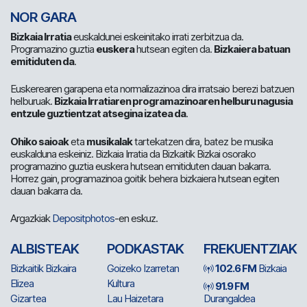
NOR GARA
Bizkaia Irratia
euskaldunei eskeinitako irrati zerbitzua da.
Programazino guztia
euskera
hutsean egiten da.
Bizkaiera batuan
emitiduten da
.
Euskerearen garapena eta normalizazinoa dira irratsaio berezi batzuen
helburuak.
Bizkaia Irratiaren programazinoaren helburu nagusia
entzule guztientzat atsegina izatea da
.
Ohiko saioak
eta
musikalak
tartekatzen dira, batez be musika
euskalduna eskeiniz. Bizkaia Irratia da Bizkaitik Bizkai osorako
programazino guztia euskera hutsean emitiduten dauan bakarra.
Horrez gain, programazinoa goitik behera bizkaiera hutsean egiten
dauan bakarra da.
Argazkiak
Depositphotos
-en eskuz.
ALBISTEAK
PODKASTAK
FREKUENTZIAK
Bizkaitik Bizkaira
Goizeko Izarretan
102.6 FM
Bizkaia
Elizea
Kultura
91.9 FM
Gizartea
Lau Haizetara
Durangaldea