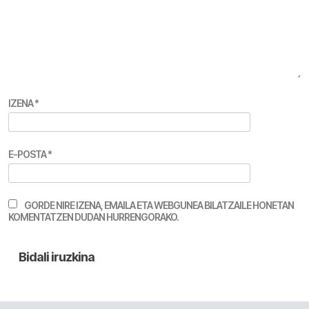
IZENA
*
E-POSTA
*
GORDE NIRE IZENA, EMAILA ETA WEBGUNEA BILATZAILE HONETAN
KOMENTATZEN DUDAN HURRENGORAKO.