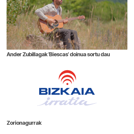
Ander Zubillagak ‘Biescas’ doinua sortu dau
Zorionagurrak