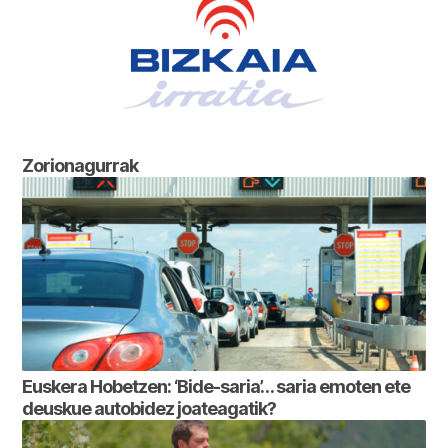
Zorionagurrak
Euskera Hobetzen: ‘Bide-saria’… saria emoten ete
deuskue autobidez joateagatik?