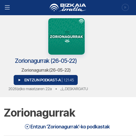
Zorionagurrak (26-05-22)
Zorionagurrak (26-05-22)
ENTZUN PODKAST-A
| 1:21:45
2026(e)ko maiatzaren 22a
•
DESKARGATU
Zorionagurrak
Zorionagurrak (26-05-22) | Zorionagurrak
1:21:45
Entzun ‘Zorionagurrak’-ko podkastak