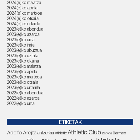
2024(e)ko maiatza
2024(e)ko apirila
2024(e)ko martxoa
2024(e)ko otsaila
2024(e)ko urtarrila
2023(e)ko abendua
2023(e)ko azaroa
2023(e)ko urria
2023(e)ko iraila
2023(e)ko abuztua
2023(e)ko uztaila
2023(e)ko ekaina
2023(e)ko maiatza
2023(e)ko apirila
2023(e)ko martxoa
2023(e)ko otsaila
2023(e)ko urtarrila
2022(e)ko abendua
2022(e)ko azaroa
2022(e)ko urria
ETIKETAK
Athletic Club
Adolfo Arejita
antzerkia
Athletic
Bermeo
Begoña