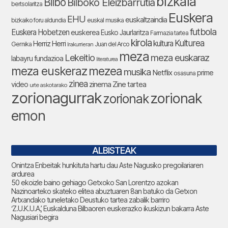
bizkaia
Bilbo
Bilboko Eleizbarrutia
bertsolaritza
Euskera
EHU
euskaltzaindia
bizkaiko foru aldundia
euskal musika
futbola
Euskera Hobetzen
euskerea
Eusko Jaurlaritza
Farmazia tartea
kirola
Kulturea
kultura
Herriz Herri
Gernika
Juan del Arco
Irakurrieran
meza
Lekeitio
meza euskaraz
labayru fundazioa
literaturea
meza euskeraz
mezea
musika
Netflix
prime
osasuna
zinea
zinema
Zine tartea
video
urte askotarako
zorionagurrak
zorionak
zorionak
emon
ALBISTEAK
Onintza Enbeitak hunkituta hartu dau Aste Nagusiko pregoilariaren
ardurea
50 ekoizle baino gehiago Getxoko San Lorentzo azokan
Nazinoarteko skateko elitea abuztuaren 8an batuko da Getxon
Artxandako tuneletako Deustuko tartea zabalik barriro
‘Z.U.K.U.A.’, Euskalduna Bilbaoren euskerazko ikuskizun bakarra Aste
Nagusiari begira