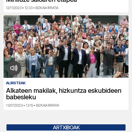
12/11/2023 • 12:33 • BIZKAIA IRRATIA
ALBISTEAK
Alkateen makilak, hizkuntza eskubideen
babesleku
13/07/2023 • 13:15 • BIZKAIA IRRATIA
ARTXIBOAK