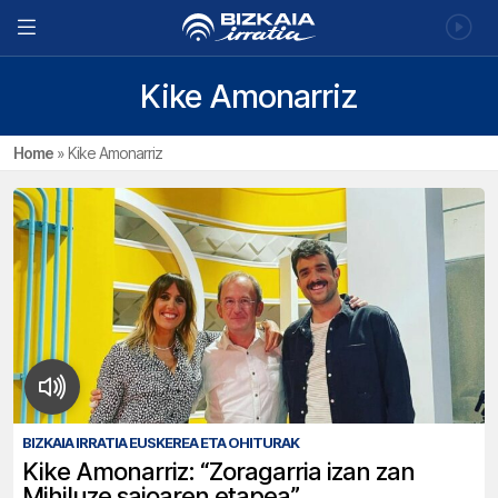
Kike Amonarriz
Home
»
Kike Amonarriz
BIZKAIA IRRATIA EUSKEREA ETA OHITURAK
Kike Amonarriz: “Zoragarria izan zan
Mihiluze saioaren etapea”