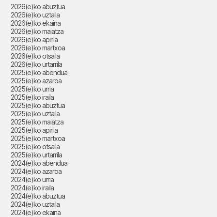
2026(e)ko abuztua
2026(e)ko uztaila
2026(e)ko ekaina
2026(e)ko maiatza
2026(e)ko apirila
2026(e)ko martxoa
2026(e)ko otsaila
2026(e)ko urtarrila
2025(e)ko abendua
2025(e)ko azaroa
2025(e)ko urria
2025(e)ko iraila
2025(e)ko abuztua
2025(e)ko uztaila
2025(e)ko maiatza
2025(e)ko apirila
2025(e)ko martxoa
2025(e)ko otsaila
2025(e)ko urtarrila
2024(e)ko abendua
2024(e)ko azaroa
2024(e)ko urria
2024(e)ko iraila
2024(e)ko abuztua
2024(e)ko uztaila
2024(e)ko ekaina