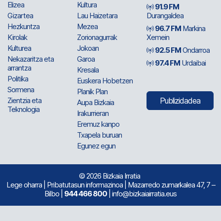
Elizea
Kultura
91.9 FM
Gizartea
Lau Haizetara
Durangaldea
Hezkuntza
Mezea
96.7 FM
Markina
Kirolak
Zorionagurrak
Xemein
Kulturea
Jokoan
92.5 FM
Ondarroa
Nekazaritza eta
Garoa
97.4 FM
Urdaibai
arrantza
Kresala
Politika
Euskera Hobetzen
Sormena
Planik Plan
Zientzia eta
Publizidadea
Aupa Bizkaia
Teknologia
Irakurrieran
Eremuz kanpo
Txapela buruan
Egunez egun
© 2026 Bizkaia Irratia
Lege oharra
|
Pribatutasun informazinoa
| Mazarredo zumarkalea 47, 7 –
Bilbo |
944 466 800
| info@bizkaiairratia.eus