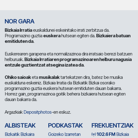
NOR GARA
Bizkaia Irratia
euskaldunei eskeinitako irrati zerbitzua da.
Programazino guztia
euskera
hutsean egiten da.
Bizkaiera batuan
emitiduten da
.
Euskerearen garapena eta normalizazinoa dira irratsaio berezi batzuen
helburuak.
Bizkaia Irratiaren programazinoaren helburu nagusia
entzule guztientzat atsegina izatea da
.
Ohiko saioak
eta
musikalak
tartekatzen dira, batez be musika
euskalduna eskeiniz. Bizkaia Irratia da Bizkaitik Bizkai osorako
programazino guztia euskera hutsean emitiduten dauan bakarra.
Horrez gain, programazinoa goitik behera bizkaiera hutsean egiten
dauan bakarra da.
Argazkiak
Depositphotos
-en eskuz.
ALBISTEAK
PODKASTAK
FREKUENTZIAK
Bizkaitik Bizkaira
Goizeko Izarretan
102.6 FM
Bizkaia