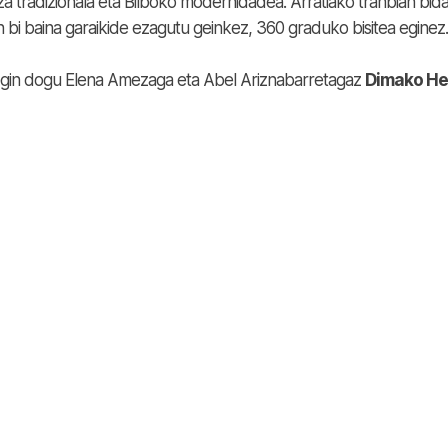
tza tradizionala eta Bilboko modernidadea. Arratiako tranbian bida
n bi baina garaikide ezagutu geinkez, 360 graduko bisitea eginez.
egin dogu Elena Amezaga eta Abel Ariznabarretagaz
Dimako He