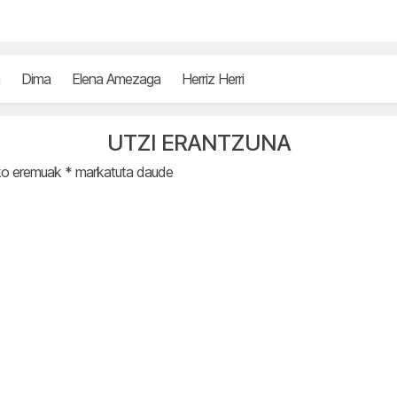
Dima
Elena Amezaga
Herriz Herri
UTZI ERANTZUNA
ko eremuak
*
markatuta daude