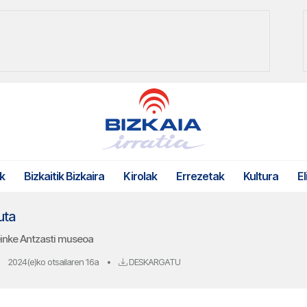
k
Bizkaitik Bizkaira
Kirolak
Errezetak
Kultura
El
uta
einke Antzasti museoa
2024(e)ko otsailaren 16a
•
DESKARGATU