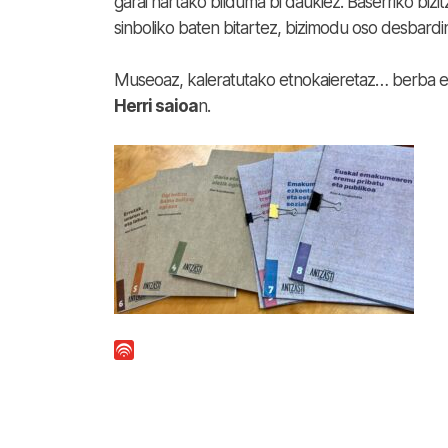
garai hartako bilduma bi daukiez. Baserriko bizi
sinboliko baten bitartez, bizimodu oso desbardi
Museoaz, kaleratutako etnokaieretaz… berba 
Herri saioa
n.