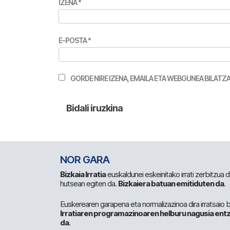
IZENA
*
E-POSTA
*
GORDE NIRE IZENA, EMAILA ETA WEBGUNEA BILA
NOR GARA
Bizkaia Irratia
euskaldunei eskeinitako irrati zerbitzua
hutsean egiten da.
Bizkaiera batuan emitiduten da
.
Euskerearen garapena eta normalizazinoa dira irratsaio 
Irratiaren programazinoaren helburu nagusia entz
da
.