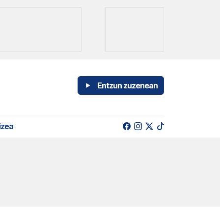
Entzun zuzenean
izea