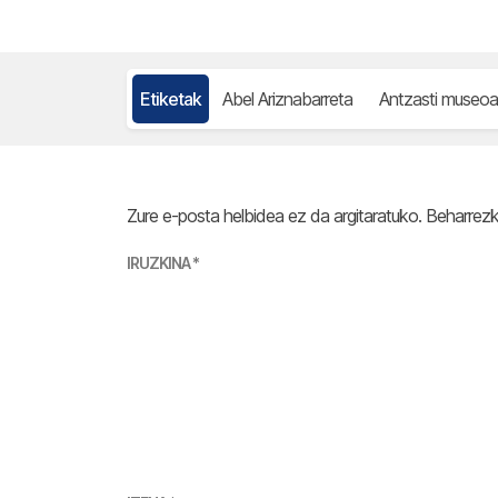
Etiketak
Abel Ariznabarreta
Antzasti museoa
Zure e-posta helbidea ez da argitaratuko.
Beharrez
IRUZKINA
*