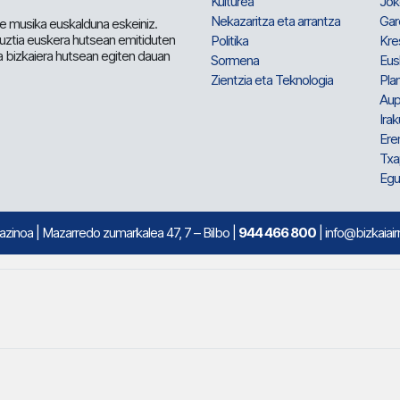
Kulturea
Jok
Nekazaritza eta arrantza
Gar
e musika euskalduna eskeiniz.
 guztia euskera hutsean emitiduten
Politika
Kre
a bizkaiera hutsean egiten dauan
Sormena
Eus
Zientzia eta Teknologia
Plan
Aup
Irak
Ere
Txa
Egu
mazinoa
| Mazarredo zumarkalea 47, 7 – Bilbo |
944 466 800
| info@bizkaiair