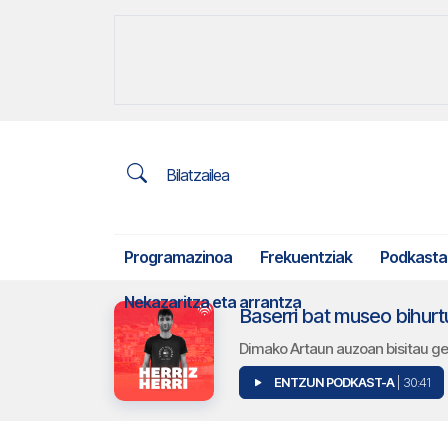
Bilatzailea
Programazinoa
Frekuentziak
Podkasta
Nekazaritza eta arrantza
Baserri bat museo bihurt
Dimako Artaun auzoan bisitau g
ENTZUN PODKAST-A
| 30:41