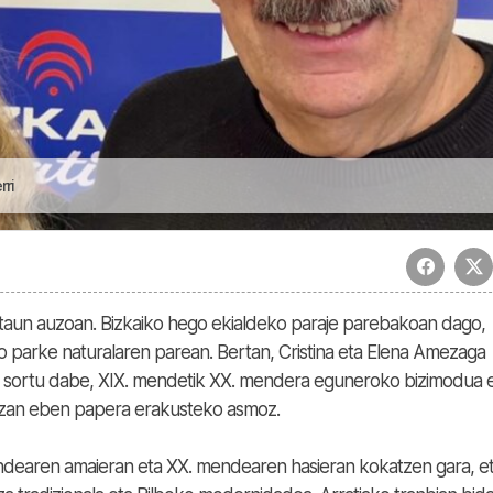
rri
aun auzoan. Bizkaiko hego ekialdeko paraje parebakoan dago,
o parke naturalaren parean. Bertan, Cristina eta Elena Amezaga
t sortu dabe, XIX. mendetik XX. mendera eguneroko bizimodua 
zan eben papera erakusteko asmoz.
endearen amaieran eta XX. mendearen hasieran kokatzen gara, e