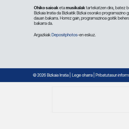
Ohiko saioak
eta
musikalak
tartekatzen dira, batez b
Bizkaia Irratia da Bizkaitik Bizkai osorako programazino
dauan bakarra. Horrez gain, programazinoa goitik beher
bakarra da.
Argazkiak
Depositphotos
-en eskuz.
© 2026 Bizkaia Irratia
|
Lege oharra
|
Pribatutasun infor