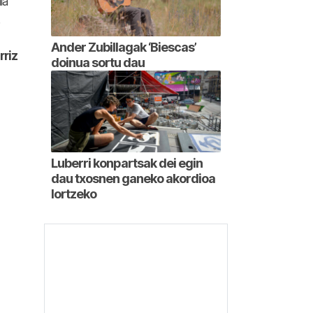
ia
Ander Zubillagak ‘Biescas’
rriz
doinua sortu dau
Luberri konpartsak dei egin
dau txosnen ganeko akordioa
lortzeko