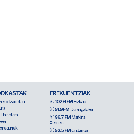
ODKASTAK
FREKUENTZIAK
zeko Izarretan
102.6 FM
Bizkaia
ura
91.9 FM
Durangaldea
 Haizetara
96.7 FM
Markina
zea
Xemein
ionagurrak
92.5 FM
Ondarroa