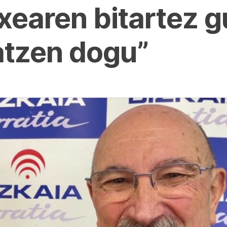
xearen bitartez g
atzen dogu”