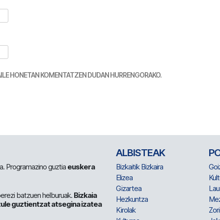
TZAILE HONETAN KOMENTATZEN DUDAN HURRENGORAKO.
ALBISTEAK
P
 da. Programazino guztia
euskera
Bizkaitik Bizkaira
Goi
Elizea
Kult
Gizartea
Lau
berezi batzuen helburuak.
Bizkaia
Hezkuntza
Me
ule guztientzat atsegina izatea
Kirolak
Zor