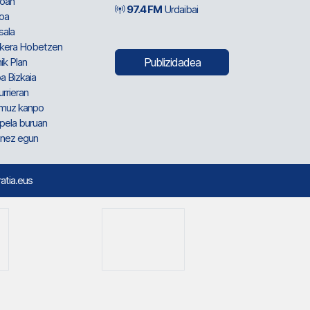
oan
97.4 FM
Urdaibai
oa
sala
kera Hobetzen
ik Plan
Publizidadea
a Bizkaia
urrieran
muz kanpo
pela buruan
nez egun
ratia.eus