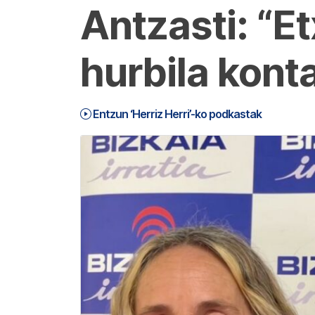
Antzasti: “Et
hurbila kont
Entzun ‘Herriz Herri’-ko podkastak