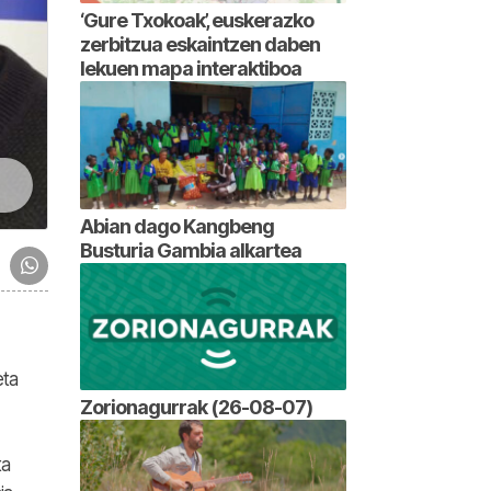
‘Gure Txokoak’, euskerazko
zerbitzua eskaintzen daben
lekuen mapa interaktiboa
Abian dago Kangbeng
Busturia Gambia alkartea
eta
Zorionagurrak (26-08-07)
ta