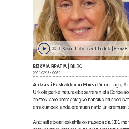
Baserri bat museo bihurtuta | Herriz He
30:41
BIZKAIA IRRATIA
| BILBO
2024/02/16 • 09:53
Antzasti Euskaldunon Etxea
Diman dago, Art
Urkiola parke naturaleko sarreran eta Gorbeiak
ahiztek balio antropologiko handiko museoa ba
emakumeek landa eremuan nahiz uri eremuan i
Antzasti etxeari eskainitako museoa da. XIX. m