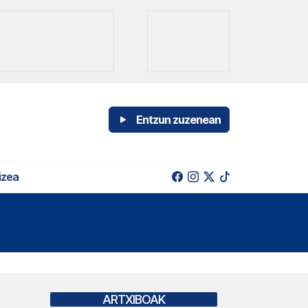
Entzun zuzenean
izea
ARTXIBOAK