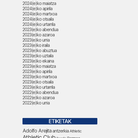
2024(e)ko maiatza
2024(e)ko apirila
2024(e)ko martxoa
2024(e)ko otsaila
2024(e)ko urtarrila
2023(e)ko abendua
2023(e)ko azaroa
2023(e)ko urria
2023(e)ko iraila
2023(e)ko abuztua
2023(e)ko uztaila
2023(e)ko ekaina
2023(e)ko maiatza
2023(e)ko apirila
2023(e)ko martxoa
2023(e)ko otsaila
2023(e)ko urtarrila
2022(e)ko abendua
2022(e)ko azaroa
2022(e)ko urria
ETIKETAK
Adolfo Arejita
antzerkia
Athletic
Athletic Club