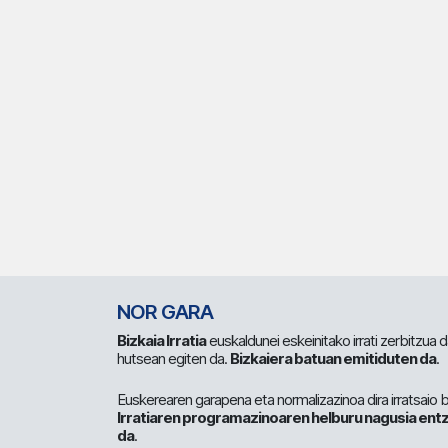
NOR GARA
Bizkaia Irratia
euskaldunei eskeinitako irrati zerbitzua
hutsean egiten da.
Bizkaiera batuan emitiduten da
.
Euskerearen garapena eta normalizazinoa dira irratsaio 
Irratiaren programazinoaren helburu nagusia entz
da
.