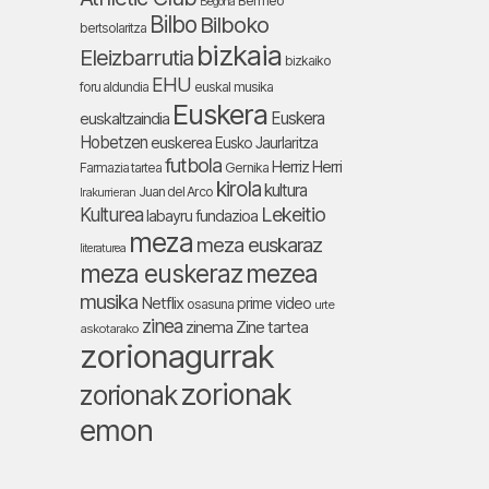
Bermeo
Begoña
Bilbo
Bilboko
bertsolaritza
bizkaia
Eleizbarrutia
bizkaiko
EHU
foru aldundia
euskal musika
Euskera
Euskera
euskaltzaindia
Hobetzen
euskerea
Eusko Jaurlaritza
futbola
Herriz Herri
Farmazia tartea
Gernika
kirola
kultura
Juan del Arco
Irakurrieran
Lekeitio
Kulturea
labayru fundazioa
meza
meza euskaraz
literaturea
meza euskeraz
mezea
musika
Netflix
prime video
osasuna
urte
zinea
zinema
Zine tartea
askotarako
zorionagurrak
zorionak
zorionak
emon