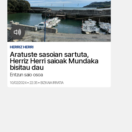
HERRIZ HERRI
Aratuste sasoian sartuta,
Herriz Herri saioak Mundaka
bisitau dau
Entzun saio osoa
10/02/2024 • 22:35 • BIZKAIA IRRATIA