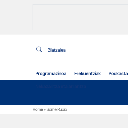
Bilatzailea
Programazinoa
Frekuentziak
Podkasta
Nekazaritza eta arrantza
Home
»
Sorne Rubio