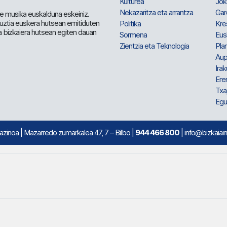
Kulturea
Jok
Nekazaritza eta arrantza
Gar
e musika euskalduna eskeiniz.
 guztia euskera hutsean emitiduten
Politika
Kre
a bizkaiera hutsean egiten dauan
Sormena
Eus
Zientzia eta Teknologia
Plan
Aup
Irak
Ere
Txa
Egu
mazinoa
| Mazarredo zumarkalea 47, 7 – Bilbo |
944 466 800
| info@bizkaiair