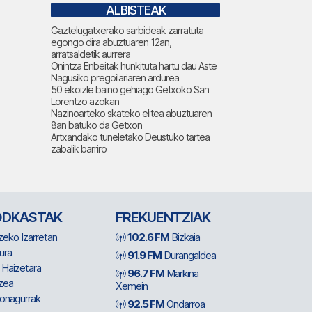
ALBISTEAK
Gaztelugatxerako sarbideak zarratuta
egongo dira abuztuaren 12an,
arratsaldetik aurrera
Onintza Enbeitak hunkituta hartu dau Aste
Nagusiko pregoilariaren ardurea
50 ekoizle baino gehiago Getxoko San
Lorentzo azokan
Nazinoarteko skateko elitea abuztuaren
8an batuko da Getxon
Artxandako tuneletako Deustuko tartea
zabalik barriro
ODKASTAK
FREKUENTZIAK
zeko Izarretan
102.6 FM
Bizkaia
ura
91.9 FM
Durangaldea
 Haizetara
96.7 FM
Markina
zea
Xemein
ionagurrak
92.5 FM
Ondarroa