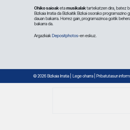
Ohiko saioak
eta
musikalak
tartekatzen dira, batez b
Bizkaia Irratia da Bizkaitik Bizkai osorako programazino
dauan bakarra. Horrez gain, programazinoa goitik beher
bakarra da.
Argazkiak
Depositphotos
-en eskuz.
© 2026 Bizkaia Irratia
|
Lege oharra
|
Pribatutasun infor