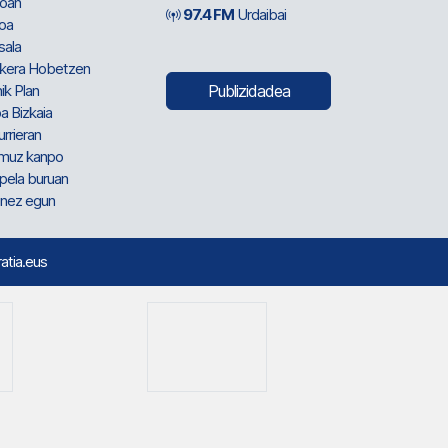
oan
97.4 FM
Urdaibai
oa
sala
kera Hobetzen
ik Plan
Publizidadea
a Bizkaia
urrieran
muz kanpo
pela buruan
nez egun
ratia.eus