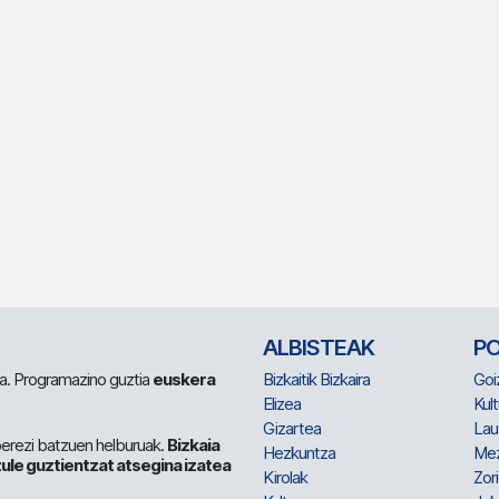
ALBISTEAK
P
 da. Programazino guztia
euskera
Bizkaitik Bizkaira
Goi
Elizea
Kult
Gizartea
Lau
berezi batzuen helburuak.
Bizkaia
Hezkuntza
Me
ule guztientzat atsegina izatea
Kirolak
Zor