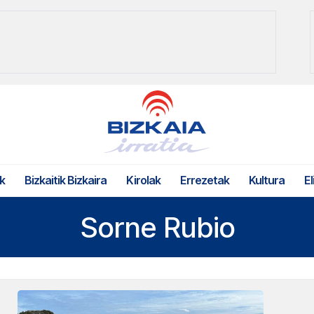
k
Bizkaitik Bizkaira
Kirolak
Errezetak
Kultura
El
Sorne Rubio