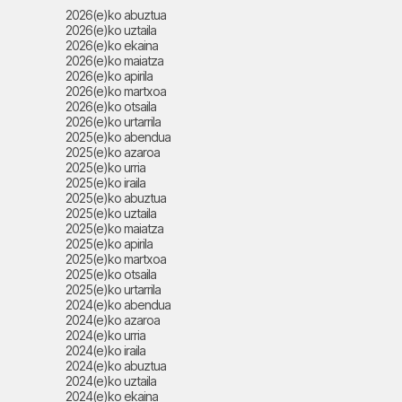
2026(e)ko abuztua
2026(e)ko uztaila
2026(e)ko ekaina
2026(e)ko maiatza
2026(e)ko apirila
2026(e)ko martxoa
2026(e)ko otsaila
2026(e)ko urtarrila
2025(e)ko abendua
2025(e)ko azaroa
2025(e)ko urria
2025(e)ko iraila
2025(e)ko abuztua
2025(e)ko uztaila
2025(e)ko maiatza
2025(e)ko apirila
2025(e)ko martxoa
2025(e)ko otsaila
2025(e)ko urtarrila
2024(e)ko abendua
2024(e)ko azaroa
2024(e)ko urria
2024(e)ko iraila
2024(e)ko abuztua
2024(e)ko uztaila
2024(e)ko ekaina