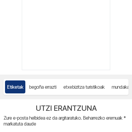
Etiketak
begoña errazti
etxebizitza turistikoak
mundaka
UTZI ERANTZUNA
Zure e-posta helbidea ez da argitaratuko.
Beharrezko eremuak
*
markatuta daude