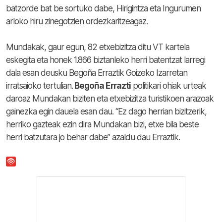
batzorde bat be sortuko dabe, Hirigintza eta Ingurumen
arloko hiru zinegotzien ordezkaritzeagaz.
Mundakak, gaur egun, 82 etxebizitza ditu VT kartela
eskegita eta honek 1.866 biztanleko herri batentzat larregi
dala esan deusku Begoña Erraztik Goizeko Izarretan
irratsaioko tertulian.
Begoña Errazti
politikari ohiak urteak
daroaz Mundakan biziten eta etxebizitza turistikoen arazoak
gainezka egin dauela esan dau. “Ez dago herrian bizitzerik,
herriko gazteak ezin dira Mundakan bizi, etxe bila beste
herri batzutara jo behar dabe” azaldu dau Erraztik.