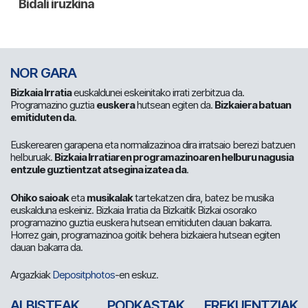
NOR GARA
Bizkaia Irratia
euskaldunei eskeinitako irrati zerbitzua da.
Programazino guztia
euskera
hutsean egiten da.
Bizkaiera batuan
emitiduten da
.
Euskerearen garapena eta normalizazinoa dira irratsaio berezi batzuen
helburuak.
Bizkaia Irratiaren programazinoaren helburu nagusia
entzule guztientzat atsegina izatea da
.
Ohiko saioak
eta
musikalak
tartekatzen dira, batez be musika
euskalduna eskeiniz. Bizkaia Irratia da Bizkaitik Bizkai osorako
programazino guztia euskera hutsean emitiduten dauan bakarra.
Horrez gain, programazinoa goitik behera bizkaiera hutsean egiten
dauan bakarra da.
Argazkiak
Depositphotos
-en eskuz.
ALBISTEAK
PODKASTAK
FREKUENTZIAK