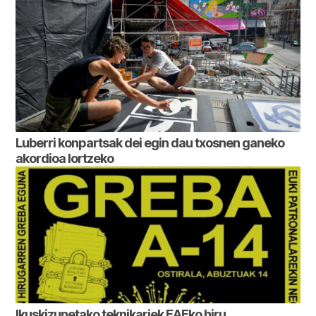
Luberri konpartsak dei egin dau txosnen ganeko
akordioa lortzeko
Ikuskizunetako teknikariek EAEko hiru