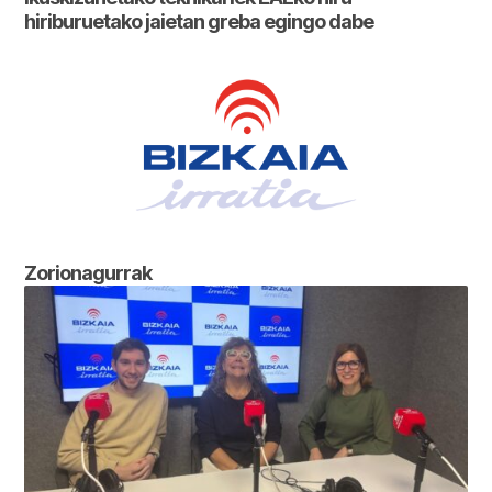
hiriburuetako jaietan greba egingo dabe
Zorionagurrak