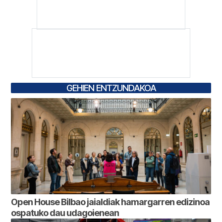
GEHIEN ENTZUNDAKOA
Open House Bilbao jaialdiak hamargarren edizinoa
ospatuko dau udagoienean