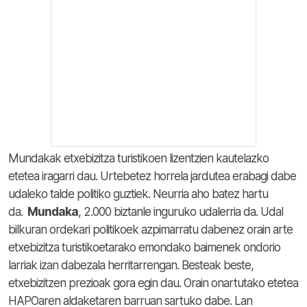
Mundakak etxebizitza turistikoen lizentzien kautelazko
etetea iragarri dau. Urtebetez horrela jardutea erabagi dabe
udaleko talde politiko guztiek. Neurria aho batez hartu
da.
Mundaka
, 2.000 biztanle inguruko udalerria da. Udal
bilkuran ordekari politikoek azpimarratu dabenez orain arte
etxebizitza turistikoetarako emondako baimenek ondorio
larriak izan dabezala herritarrengan. Besteak beste,
etxebizitzen prezioak gora egin dau. Orain onartutako etetea
HAPOaren aldaketaren barruan sartuko dabe. Lan