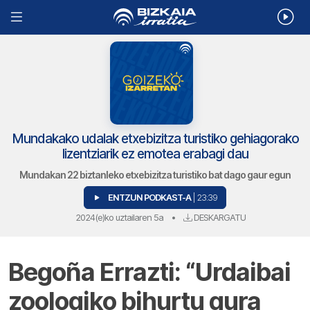
Mundakako udalak etxebizitza turistiko gehiagorako
lizentziarik ez emotea erabagi dau
Mundakan 22 biztanleko etxebizitza turistiko bat dago gaur egun
ENTZUN PODKAST-A
| 23:39
2024(e)ko uztailaren 5a
•
DESKARGATU
Begoña Errazti: “Urdaibai
zoologiko bihurtu gura