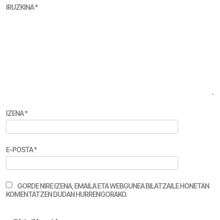
IRUZKINA
*
IZENA
*
E-POSTA
*
GORDE NIRE IZENA, EMAILA ETA WEBGUNEA BILATZAILE HONETAN
KOMENTATZEN DUDAN HURRENGORAKO.