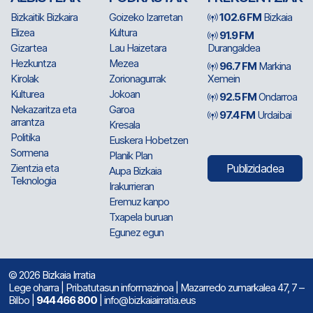
Bizkaitik Bizkaira
Goizeko Izarretan
102.6 FM
Bizkaia
Elizea
Kultura
91.9 FM
Gizartea
Lau Haizetara
Durangaldea
Hezkuntza
Mezea
96.7 FM
Markina
Kirolak
Zorionagurrak
Xemein
Kulturea
Jokoan
92.5 FM
Ondarroa
Nekazaritza eta
Garoa
97.4 FM
Urdaibai
arrantza
Kresala
Politika
Euskera Hobetzen
Sormena
Planik Plan
Zientzia eta
Publizidadea
Aupa Bizkaia
Teknologia
Irakurrieran
Eremuz kanpo
Txapela buruan
Egunez egun
© 2026 Bizkaia Irratia
Lege oharra
|
Pribatutasun informazinoa
| Mazarredo zumarkalea 47, 7 –
Bilbo |
944 466 800
| info@bizkaiairratia.eus