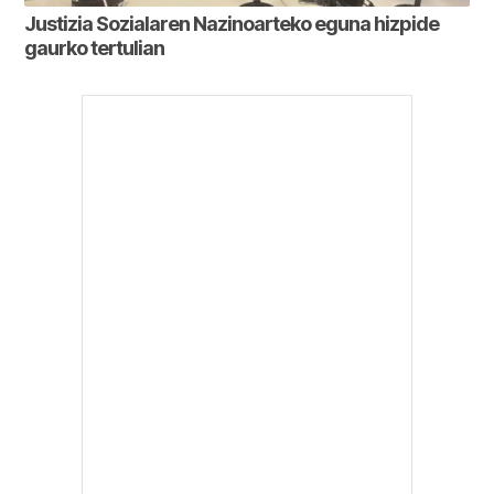
Justizia Sozialaren Nazinoarteko eguna hizpide
gaurko tertulian