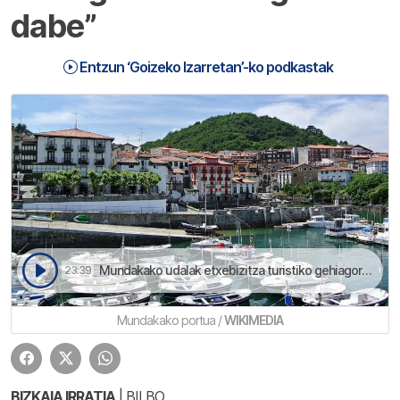
dabe”
Entzun ‘Goizeko Izarretan’-ko podkastak
Mundakako udalak etxebizitza turistiko gehiagorako lizentziarik ez emotea erabagi dau | Goizeko Izarretan
23:39
Mundakako portua /
WIKIMEDIA
BIZKAIA IRRATIA
| BILBO