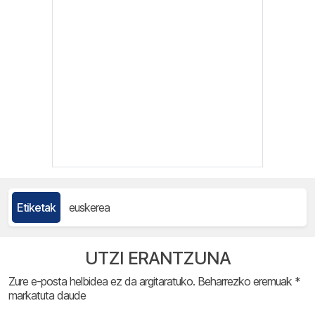
Etiketak
euskerea
UTZI ERANTZUNA
Zure e-posta helbidea ez da argitaratuko.
Beharrezko eremuak
*
markatuta daude