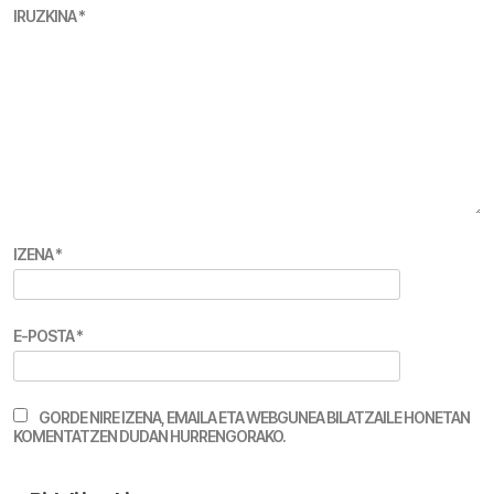
IRUZKINA
*
IZENA
*
E-POSTA
*
GORDE NIRE IZENA, EMAILA ETA WEBGUNEA BILATZAILE HONETAN
KOMENTATZEN DUDAN HURRENGORAKO.