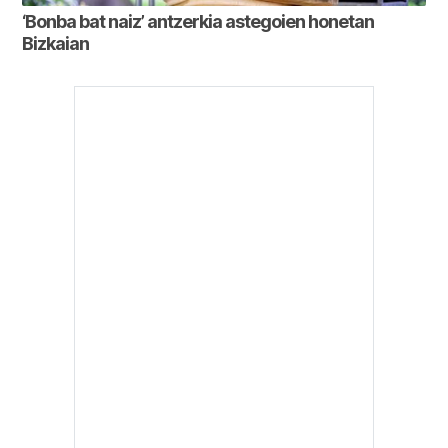
‘Bonba bat naiz’ antzerkia astegoien honetan
Bizkaian