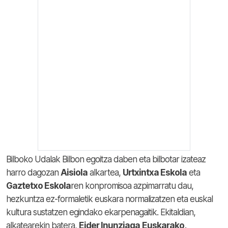
Bilboko Udalak Bilbon egoitza daben eta bilbotar izateaz
harro dagozan
Aisiola
alkartea,
Urtxintxa Eskola
eta
Gaztetxo Eskola
ren konpromisoa azpimarratu dau,
hezkuntza ez-formaletik euskara normalizatzen eta euskal
kultura sustatzen egindako ekarpenagaitik. Ekitaldian,
alkatearekin batera,
Eider Inunziaga
Euskarako,