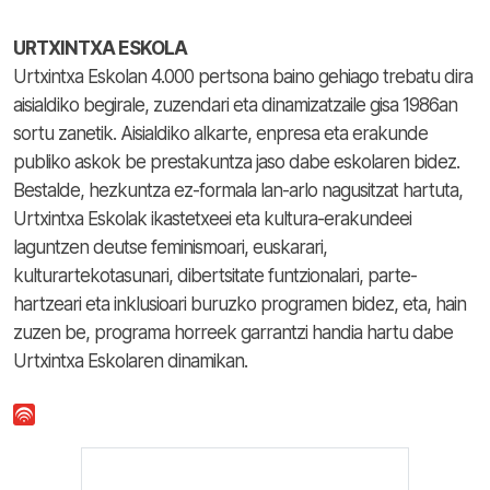
URTXINTXA ESKOLA
Urtxintxa Eskolan 4.000 pertsona baino gehiago trebatu dira
aisialdiko begirale, zuzendari eta dinamizatzaile gisa 1986an
sortu zanetik. Aisialdiko alkarte, enpresa eta erakunde
publiko askok be prestakuntza jaso dabe eskolaren bidez.
Bestalde, hezkuntza ez-formala lan-arlo nagusitzat hartuta,
Urtxintxa Eskolak ikastetxeei eta kultura-erakundeei
laguntzen deutse feminismoari, euskarari,
kulturartekotasunari, dibertsitate funtzionalari, parte-
hartzeari eta inklusioari buruzko programen bidez, eta, hain
zuzen be, programa horreek garrantzi handia hartu dabe
Urtxintxa Eskolaren dinamikan.