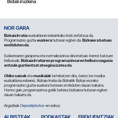
NOR GARA
Bizkaia Irratia
euskaldunei eskeinitako irrati zerbitzua da.
Programazino guztia
euskera
hutsean egiten da.
Bizkaiera batuan
emitiduten da
.
Euskerearen garapena eta normalizazinoa dira irratsaio berezi batzuen
helburuak.
Bizkaia Irratiaren programazinoaren helburu nagusia
entzule guztientzat atsegina izatea da
.
Ohiko saioak
eta
musikalak
tartekatzen dira, batez be musika
euskalduna eskeiniz. Bizkaia Irratia da Bizkaitik Bizkai osorako
programazino guztia euskera hutsean emitiduten dauan bakarra.
Horrez gain, programazinoa goitik behera bizkaiera hutsean egiten
dauan bakarra da.
Argazkiak
Depositphotos
-en eskuz.
ALBISTEAK
PODKASTAK
FREKUENTZIAK