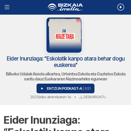
Eider Inunziaga: "Eskolatik kanpo atara behar dogu
euskerea"
Bilboko Udalak Aisiola alkartea, Urtxintxa Eskola eta Gaztetxo Eskola
saritu dauz Euskararen Nazinoarteko egunean
ENTZUN PODKAST-A
| 6:51
2023(e)ko abenduaren 1a
•
DESKARGATU
Eider Inunziaga: