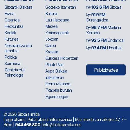
Bizkaitik Bizkaira
Goizeko Izarretan
102.6 FM
Bizkaia
Elizea
Kultura
91.9 FM
Gizartea
Lau Haizetara
Durangaldea
Hezkuntza
Mezea
96.7 FM
Markina
Kirolak
Zorionagurrak
Xemein
Kulturea
Jokoan
92.5 FM
Ondarroa
Nekazaritza eta
Garoa
97.4 FM
Urdaibai
arrantza
Kresala
Politika
Euskera Hobetzen
Sormena
Planik Plan
Zientzia eta
Publizidadea
Aupa Bizkaia
Teknologia
Irakurrieran
Eremuz kanpo
Txapela buruan
Egunez egun
© 2026 Bizkaia Irratia
Lege oharra
|
Pribatutasun informazinoa
| Mazarredo zumarkalea 47, 7 –
Bilbo |
944 466 800
| info@bizkaiairratia.eus