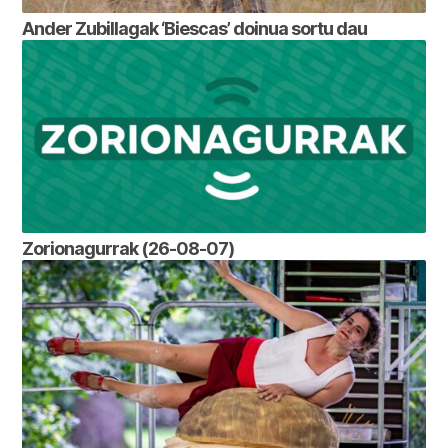
Ander Zubillagak ‘Biescas’ doinua sortu dau
Zorionagurrak (26-08-07)