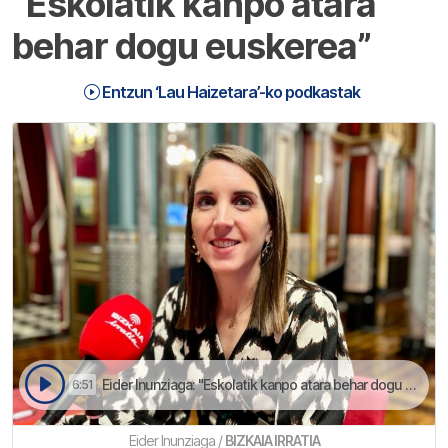
“Eskolatik kanpo atara
behar dogu euskerea”
Entzun ‘Lau Haizetara’-ko podkastak
Eider Inunziaga: "Eskolatik kanpo atara behar dogu euskerea" | Lau Haizetara
6:51
Eider Inunziaga /
BIZKAIA IRRATIA