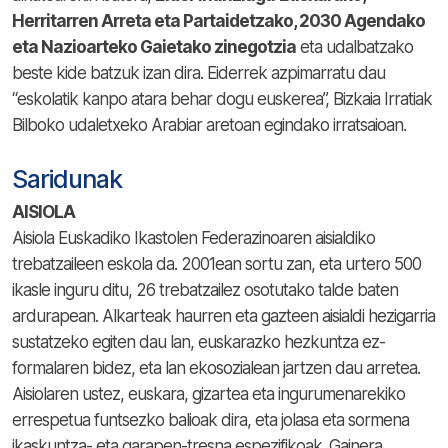
Herritarren Arreta eta Partaidetzako, 2030 Agendako
eta Nazioarteko Gaietako zinegotzia
eta udalbatzako
beste kide batzuk izan dira. Eiderrek azpimarratu dau
“eskolatik kanpo atara behar dogu euskerea”, Bizkaia Irratiak
Bilboko udaletxeko Arabiar aretoan egindako irratsaioan.
Saridunak
AISIOLA
Aisiola Euskadiko Ikastolen Federazinoaren aisialdiko
trebatzaileen eskola da. 2001ean sortu zan, eta urtero 500
ikasle inguru ditu, 26 trebatzailez osotutako talde baten
ardurapean. Alkarteak haurren eta gazteen aisialdi hezigarria
sustatzeko egiten dau lan, euskarazko hezkuntza ez-
formalaren bidez, eta lan ekosozialean jartzen dau arretea.
Aisiolaren ustez, euskara, gizartea eta ingurumenarekiko
errespetua funtsezko balioak dira, eta jolasa eta sormena
ikaskuntza- eta garapen-tresna espezifikoak. Gainera,