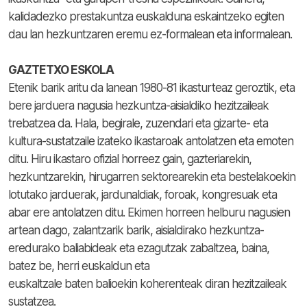
kalidadezko prestakuntza euskalduna eskaintzeko egiten
dau lan hezkuntzaren eremu ez-formalean eta informalean.
GAZTETXO ESKOLA
Etenik barik aritu da lanean 1980-81 ikasturteaz geroztik, eta
bere jarduera nagusia hezkuntza-aisialdiko hezitzaileak
trebatzea da. Hala, begirale, zuzendari eta gizarte- eta
kultura-sustatzaile izateko ikastaroak antolatzen eta emoten
ditu. Hiru ikastaro ofizial horreez gain, gazteriarekin,
hezkuntzarekin, hirugarren sektorearekin eta bestelakoekin
lotutako jarduerak, jardunaldiak, foroak, kongresuak eta
abar ere antolatzen ditu. Ekimen horreen helburu nagusien
artean dago, zalantzarik barik, aisialdirako hezkuntza-
eredurako baliabideak eta ezagutzak zabaltzea, baina,
batez be, herri euskaldun eta
euskaltzale baten balioekin koherenteak diran hezitzaileak
sustatzea.