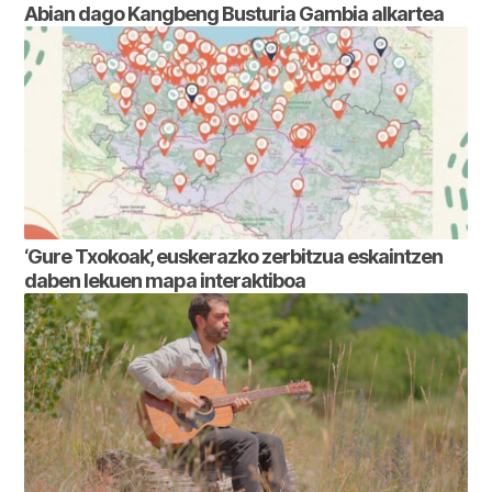
Abian dago Kangbeng Busturia Gambia alkartea
‘Gure Txokoak’, euskerazko zerbitzua eskaintzen
daben lekuen mapa interaktiboa