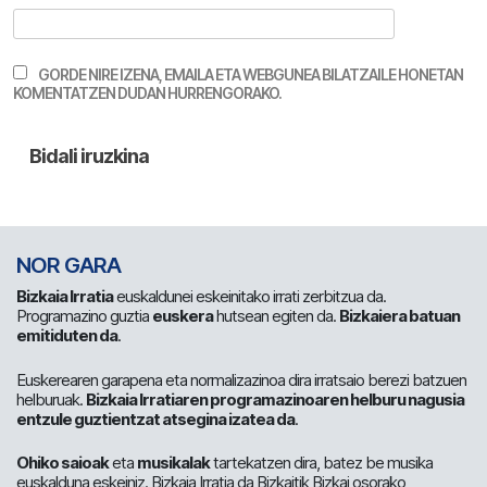
GORDE NIRE IZENA, EMAILA ETA WEBGUNEA BILATZAILE HONETAN
KOMENTATZEN DUDAN HURRENGORAKO.
NOR GARA
Bizkaia Irratia
euskaldunei eskeinitako irrati zerbitzua da.
Programazino guztia
euskera
hutsean egiten da.
Bizkaiera batuan
emitiduten da
.
Euskerearen garapena eta normalizazinoa dira irratsaio berezi batzuen
helburuak.
Bizkaia Irratiaren programazinoaren helburu nagusia
entzule guztientzat atsegina izatea da
.
Ohiko saioak
eta
musikalak
tartekatzen dira, batez be musika
euskalduna eskeiniz. Bizkaia Irratia da Bizkaitik Bizkai osorako