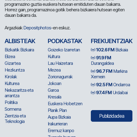
programazino guztia euskera hutsean emitiduten dauan bakarra.
Horrez gain, programazinoa goitik behera bizkaiera hutsean egiten
dauan bakarra da.
Argazkiak
Depositphotos
-en eskuz.
ALBISTEAK
PODKASTAK
FREKUENTZIAK
Bizkaitik Bizkaira
Goizeko Izarretan
102.6 FM
Bizkaia
Elizea
Kultura
91.9 FM
Gizartea
Lau Haizetara
Durangaldea
Hezkuntza
Mezea
96.7 FM
Markina
Kirolak
Zorionagurrak
Xemein
Kulturea
Jokoan
92.5 FM
Ondarroa
Nekazaritza eta
Garoa
97.4 FM
Urdaibai
arrantza
Kresala
Politika
Euskera Hobetzen
Sormena
Planik Plan
Zientzia eta
Publizidadea
Aupa Bizkaia
Teknologia
Irakurrieran
Eremuz kanpo