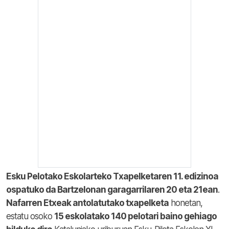
Esku Pelotako Eskolarteko Txapelketaren 11. edizinoa
ospatuko da Bartzelonan garagarrilaren 20 eta 21ean
.
Nafarren Etxeak antolatutako txapelketa
honetan,
estatu osoko
15 eskolatako 140 pelotari baino gehiago