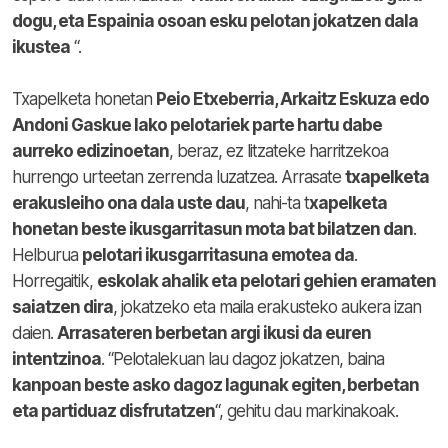
dogu, eta Espainia osoan esku pelotan jokatzen dala
ikustea
“.
Txapelketa honetan
Peio Etxeberria, Arkaitz Eskuza edo
Andoni Gaskue lako pelotariek parte hartu dabe
aurreko edizinoetan
, beraz, ez litzateke harritzekoa
hurrengo urteetan zerrenda luzatzea. Arrasate
txapelketa
erakusleiho ona dala uste dau
, nahi-ta t
xapelketa
honetan beste ikusgarritasun mota bat bilatzen dan
.
Helburua
pelotari ikusgarritasuna emotea da
.
Horregaitik,
eskolak ahalik eta pelotari gehien eramaten
saiatzen dira
, jokatzeko eta maila erakusteko aukera izan
daien.
Arrasateren berbetan argi ikusi da euren
intentzinoa
. “Pelotalekuan lau dagoz jokatzen, baina
kanpoan beste asko dagoz lagunak egiten, berbetan
eta partiduaz disfrutatzen
“, gehitu dau markinakoak.