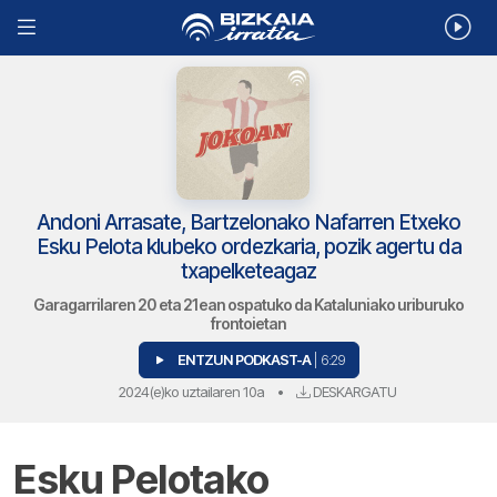
Andoni Arrasate, Bartzelonako Nafarren Etxeko
Esku Pelota klubeko ordezkaria, pozik agertu da
txapelketeagaz
Garagarrilaren 20 eta 21ean ospatuko da Kataluniako uriburuko
frontoietan
ENTZUN PODKAST-A
| 6:29
2024(e)ko uztailaren 10a
•
DESKARGATU
Esku Pelotako