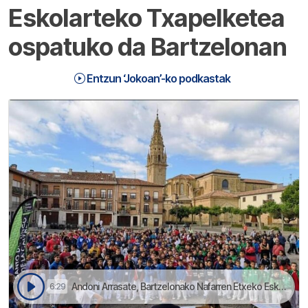
Eskolarteko Txapelketea
ospatuko da Bartzelonan
Entzun ‘Jokoan’-ko podkastak
Andoni Arrasate, Bartzelonako Nafarren Etxeko Esku Pelota klubeko ordezkaria, pozik agertu da txapelketeagaz | Jokoan
6:29