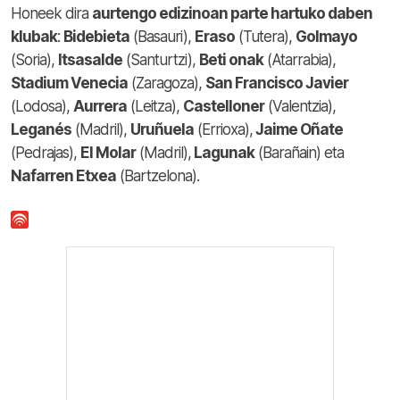
Honeek dira
aurtengo edizinoan parte hartuko daben
klubak
:
Bidebieta
(Basauri),
Eraso
(Tutera),
Golmayo
(Soria),
Itsasalde
(Santurtzi),
Beti onak
(Atarrabia),
Stadium Venecia
(Zaragoza),
San Francisco Javier
(Lodosa),
Aurrera
(Leitza),
Castelloner
(Valentzia),
Leganés
(Madril),
Uruñuela
(Errioxa),
Jaime Oñate
(Pedrajas),
El Molar
(Madril),
Lagunak
(Barañain) eta
Nafarren Etxea
(Bartzelona).