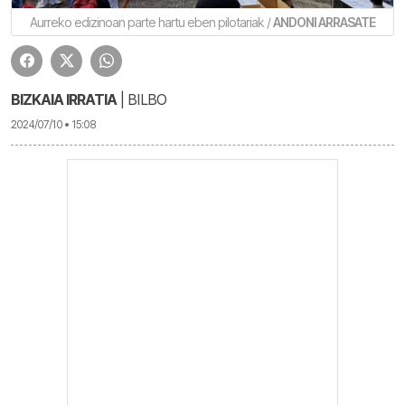
Aurreko edizinoan parte hartu eben pilotariak /
ANDONI ARRASATE
BIZKAIA IRRATIA
| BILBO
2024/07/10 • 15:08