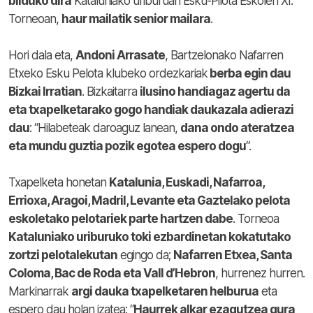
bilduko dira
Kataluniako uriburuan Esku-Pilota Eskolen XI.
Torneoan,
haur mailatik senior mailara
.
Hori dala eta,
Andoni Arrasate
, Bartzelonako Nafarren
Etxeko Esku Pelota klubeko ordezkariak
berba egin dau
Bizkai Irratian
. Bizkaitarra
ilusino handiagaz agertu da
eta txapelketarako gogo handiak daukazala adierazi
dau
: “Hilabeteak daroaguz lanean,
dana ondo ateratzea
eta mundu guztia pozik egotea espero dogu
“.
Txapelketa honetan
Katalunia, Euskadi, Nafarroa,
Errioxa, Aragoi, Madril, Levante eta Gaztelako pelota
eskoletako pelotariek parte hartzen dabe
. Torneoa
Kataluniako uriburuko toki ezbardinetan kokatutako
zortzi pelotalekutan
egingo da;
Nafarren Etxea, Santa
Coloma, Bac de Roda eta Vall d’Hebron
, hurrenez hurren.
Markinarrak
argi dauka txapelketaren helburua
eta
espero dau holan izatea: “
Haurrek alkar ezagutzea gura