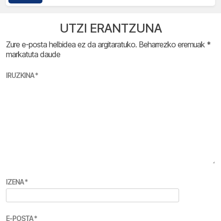
UTZI ERANTZUNA
Zure e-posta helbidea ez da argitaratuko.
Beharrezko eremuak
*
markatuta daude
IRUZKINA
*
IZENA
*
E-POSTA
*