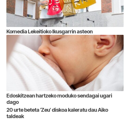
Komedia Lekeitioko Ikusgarrin asteon
Edoskitzean hartzeko moduko sendagai ugari
dago
20 urte beteta ‘Zeu’ diskoa kaleratu dau Aiko
taldeak