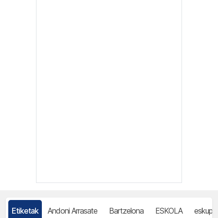
Etiketak
Andoni Arrasate
Bartzelona
ESKOLA
eskupil