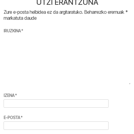
UTZI ERANTZUNA
Zure e-posta helbidea ez da argitaratuko.
Beharrezko eremuak
*
markatuta daude
IRUZKINA
*
IZENA
*
E-POSTA
*