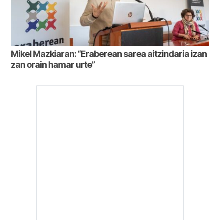
Mikel Mazkiaran: “Eraberean sarea aitzindaria izan
zan orain hamar urte”