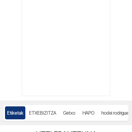
Etiketak
ETXEBIZITZA
Getxo
HAPO
hodei rodriguez