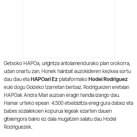
Getxoko HAPOa, urigintza antolamendurako plan orokorra,
udan onartu zan. Honek hainbat auzokideren kezkea sortu
dau dau eta
HAPOari Ez
plataformako
Hodei Rodriguez
euki dogu Goizeko Izarretan berbaz. Rodriguezen eretxian
HAPOak Andra Mari auzoan eragin handia izango dau.
Hamar urteko epean 4.500 etxebizitza eregi gura dabez eta
babes sozialekoen kopurua legeak ezarten dauen
gitxiengora baino ez dala mugatzen salatu dau Hodei
Rodriguezek.