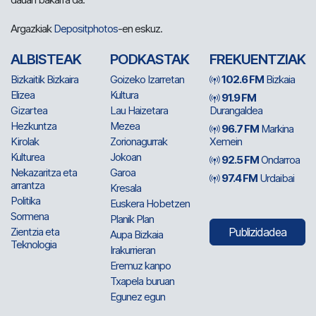
Argazkiak
Depositphotos
-en eskuz.
ALBISTEAK
PODKASTAK
FREKUENTZIAK
Bizkaitik Bizkaira
Goizeko Izarretan
102.6 FM
Bizkaia
Elizea
Kultura
91.9 FM
Gizartea
Lau Haizetara
Durangaldea
Hezkuntza
Mezea
96.7 FM
Markina
Kirolak
Zorionagurrak
Xemein
Kulturea
Jokoan
92.5 FM
Ondarroa
Nekazaritza eta
Garoa
97.4 FM
Urdaibai
arrantza
Kresala
Politika
Euskera Hobetzen
Sormena
Planik Plan
Zientzia eta
Publizidadea
Aupa Bizkaia
Teknologia
Irakurrieran
Eremuz kanpo
Txapela buruan
Egunez egun