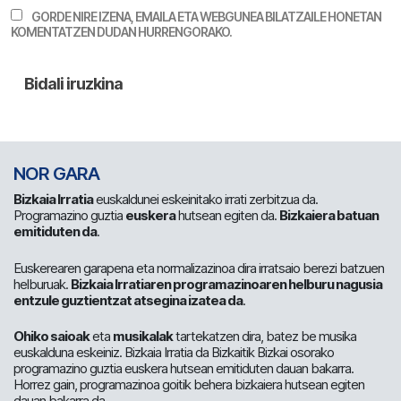
GORDE NIRE IZENA, EMAILA ETA WEBGUNEA BILATZAILE HONETAN
KOMENTATZEN DUDAN HURRENGORAKO.
NOR GARA
Bizkaia Irratia
euskaldunei eskeinitako irrati zerbitzua da.
Programazino guztia
euskera
hutsean egiten da.
Bizkaiera batuan
emitiduten da
.
Euskerearen garapena eta normalizazinoa dira irratsaio berezi batzuen
helburuak.
Bizkaia Irratiaren programazinoaren helburu nagusia
entzule guztientzat atsegina izatea da
.
Ohiko saioak
eta
musikalak
tartekatzen dira, batez be musika
euskalduna eskeiniz. Bizkaia Irratia da Bizkaitik Bizkai osorako
programazino guztia euskera hutsean emitiduten dauan bakarra.
Horrez gain, programazinoa goitik behera bizkaiera hutsean egiten
dauan bakarra da.