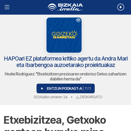
HAPOari EZ plataformea kritiko agertu da Andra Mari
eta Ibarbengoa auzoetarako proiektuakaz
Hodei Rodriguez: "Etxebizitzen prezioaren ondorioz Getxo zahartzen
dabilen herria da"
ENTZUN PODKAST-A
| 11:11
2024(e)ko urriaren 2a
•
DESKARGATU
Etxebizitzea, Getxoko