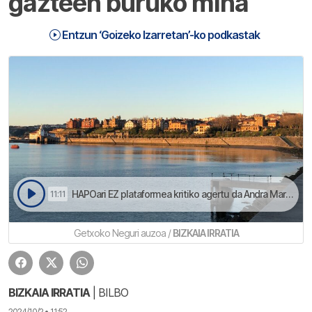
gazteen buruko mina
Entzun ‘Goizeko Izarretan’-ko podkastak
HAPOari EZ plataformea kritiko agertu da Andra Mari eta Ibarbengoa auzoetarako proiektuakaz | Goizeko Izarretan
11:11
Getxoko Neguri auzoa /
BIZKAIA IRRATIA
BIZKAIA IRRATIA
| BILBO
2024/10/2 • 11:52