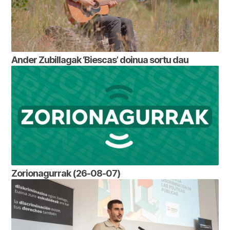
Ander Zubillagak ‘Biescas’ doinua sortu dau
Zorionagurrak (26-08-07)