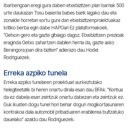
Ibarbengoan eregi gura daben etxebizitzen plan barriak 500
urte daukazan Tosu baserria babes barik lagako dau eta
zonalde horretan sortu gura dan etxebizitzenproiektuakaz
kritiko berba egin dabe HAPOari Ez plataformakoek.
“Getxon gero eta gazte gitxiago dagoz. Etxebizitzen prezioak
eraginda Getxo zahartzen dabilen herria da, gazte asko
Berangora joan dira biziten” adierazo dau Hodei
Rodriguezek.
Erreka azpiko tunela
Erreka azpiko tunelaren proiektuari aurkeztutako
helegiteetatik bi heren onartu dirala esan dau BFAk. “Kontua
da ez dabela esan zeintzuk onartu dabezan eta zeintzuk ez.
Guk ikusten dogu tunel hori behar dogun mogikortasunaren
kontrakoa dala automobil pribaduaren erabilerea bultzatuko
dauelako” azaldu dau Rodriguezek.