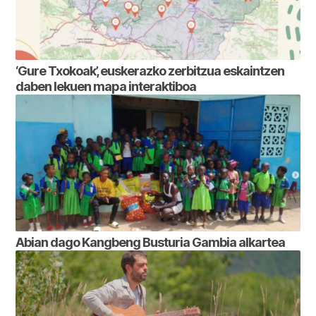
‘Gure Txokoak’, euskerazko zerbitzua eskaintzen
daben lekuen mapa interaktiboa
Abian dago Kangbeng Busturia Gambia alkartea