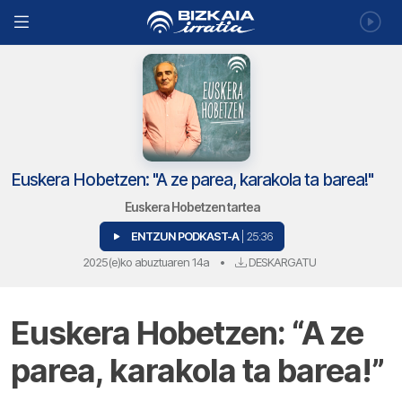
Euskera Hobetzen: "A ze parea, karakola ta barea!"
Euskera Hobetzen tartea
ENTZUN PODKAST-A
| 25:36
2025(e)ko abuztuaren 14a
•
DESKARGATU
Euskera Hobetzen: “A ze
parea, karakola ta barea!”