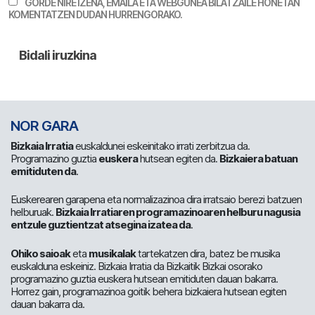
GORDE NIRE IZENA, EMAILA ETA WEBGUNEA BILATZAILE HONETAN
KOMENTATZEN DUDAN HURRENGORAKO.
NOR GARA
Bizkaia Irratia
euskaldunei eskeinitako irrati zerbitzua da.
Programazino guztia
euskera
hutsean egiten da.
Bizkaiera batuan
emitiduten da
.
Euskerearen garapena eta normalizazinoa dira irratsaio berezi batzuen
helburuak.
Bizkaia Irratiaren programazinoaren helburu nagusia
entzule guztientzat atsegina izatea da
.
Ohiko saioak
eta
musikalak
tartekatzen dira, batez be musika
euskalduna eskeiniz. Bizkaia Irratia da Bizkaitik Bizkai osorako
programazino guztia euskera hutsean emitiduten dauan bakarra.
Horrez gain, programazinoa goitik behera bizkaiera hutsean egiten
dauan bakarra da.