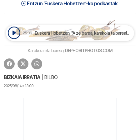
Entzun ‘Euskera Hobetzen’-ko podkastak
Euskera Hobetzen: "A ze parea, karakola ta barea!" | Euskera Hobetzen
25:36
Karakola eta barea /
DEPHOSITPHOTOS.COM
BIZKAIA IRRATIA
| BILBO
2025/08/14 • 13:00