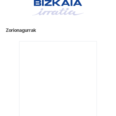
Zorionagurrak