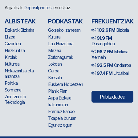
Argazkiak
Depositphotos
-en eskuz.
ALBISTEAK
PODKASTAK
FREKUENTZIAK
Bizkaitik Bizkaira
Goizeko Izarretan
102.6 FM
Bizkaia
Elizea
Kultura
91.9 FM
Gizartea
Lau Haizetara
Durangaldea
Hezkuntza
Mezea
96.7 FM
Markina
Kirolak
Zorionagurrak
Xemein
Kulturea
Jokoan
92.5 FM
Ondarroa
Nekazaritza eta
Garoa
97.4 FM
Urdaibai
arrantza
Kresala
Politika
Euskera Hobetzen
Sormena
Planik Plan
Zientzia eta
Publizidadea
Aupa Bizkaia
Teknologia
Irakurrieran
Eremuz kanpo
Txapela buruan
Egunez egun