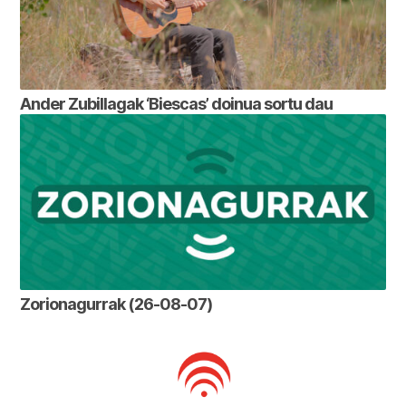
Ander Zubillagak ‘Biescas’ doinua sortu dau
Zorionagurrak (26-08-07)