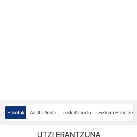
Etiketak
Adolfo Arejita
euskaltzaindia
Euskera Hobetzen
UTZI ERANTZUNA