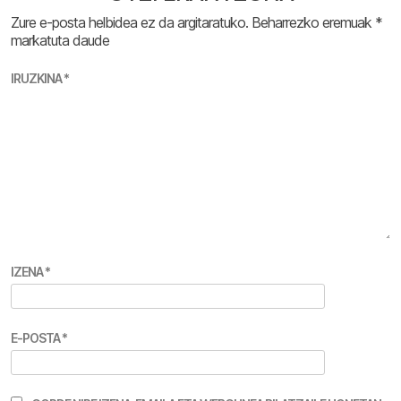
Zure e-posta helbidea ez da argitaratuko.
Beharrezko eremuak
*
markatuta daude
IRUZKINA
*
IZENA
*
E-POSTA
*