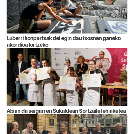
Luberri konpartsak dei egin dau txosnen ganeko
akordioa lortzeko
Abian da seigarren Sukaldean Sortzaile lehiaketea