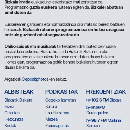
Bizkaia Irratia
euskaldunei eskeinitako irrati zerbitzua da.
Programazino guztia
euskera
hutsean egiten da.
Bizkaiera batuan
emitiduten da
.
Euskerearen garapena eta normalizazinoa dira irratsaio berezi batzuen
helburuak.
Bizkaia Irratiaren programazinoaren helburu nagusia
entzule guztientzat atsegina izatea da
.
Ohiko saioak
eta
musikalak
tartekatzen dira, batez be musika
euskalduna eskeiniz. Bizkaia Irratia da Bizkaitik Bizkai osorako
programazino guztia euskera hutsean emitiduten dauan bakarra.
Horrez gain, programazinoa goitik behera bizkaiera hutsean egiten
dauan bakarra da.
Argazkiak
Depositphotos
-en eskuz.
ALBISTEAK
PODKASTAK
FREKUENTZIAK
Bizkaitik Bizkaira
Goizeko Izarretan
102.6 FM
Bizkaia
Elizea
Kultura
91.9 FM
Gizartea
Lau Haizetara
Durangaldea
Hezkuntza
Mezea
96.7 FM
Markina
Kirolak
Zorionagurrak
Xemein