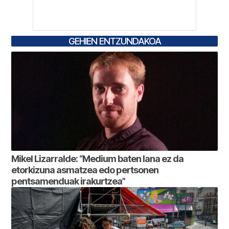
GEHIEN ENTZUNDAKOA
Mikel Lizarralde: “Medium baten lana ez da
etorkizuna asmatzea edo pertsonen
pentsamenduak irakurtzea”