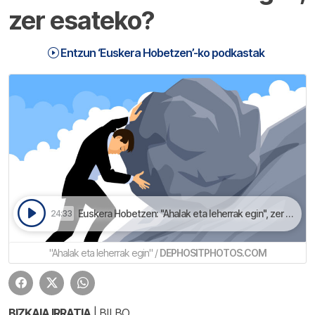
zer esateko?
Entzun ‘Euskera Hobetzen’-ko podkastak
Euskera Hobetzen: "Ahalak eta leherrak egin", zer esateko? | Euskera Hobetzen
24:33
"Ahalak eta leherrak egin" /
DEPHOSITPHOTOS.COM
BIZKAIA IRRATIA
| BILBO