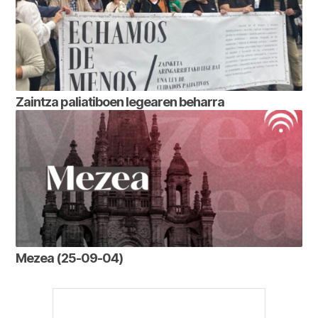
Zaintza paliatiboen legearen beharra
Mezea (25-09-04)