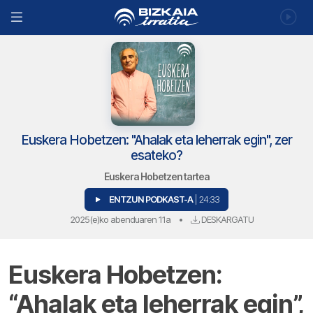
Euskera Hobetzen: "Ahalak eta leherrak egin", zer
esateko?
Euskera Hobetzen tartea
ENTZUN PODKAST-A
| 24:33
2025(e)ko abenduaren 11a
•
DESKARGATU
Euskera Hobetzen:
“Ahalak eta leherrak egin”,