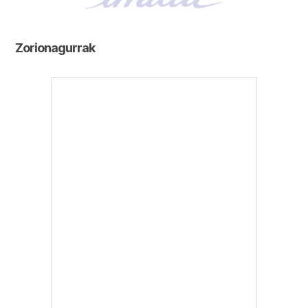
Zorionagurrak