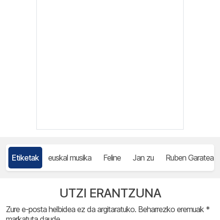
Etiketak
euskal musika
Feline
Jan zu
Ruben Garatea
UTZI ERANTZUNA
Zure e-posta helbidea ez da argitaratuko.
Beharrezko eremuak
*
markatuta daude