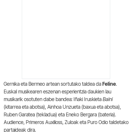
Gernika eta Bermeo artean sortutako taldea da
Feline
.
Euskal musikearen eszenan esperientzia daukien lau
musikarik osotuten dabe bandea: Iñaki Iruskieta
Baini
(kitarrea eta abotsa), Ainhoa Unzueta (baxua eta abotsa),
Ruben Garatea (tekladua) eta Eneko Bergara (bateria).
Audience, Primeros Auxilioss, Zuloak eta Puro Odio taldetako
partaideak dira.