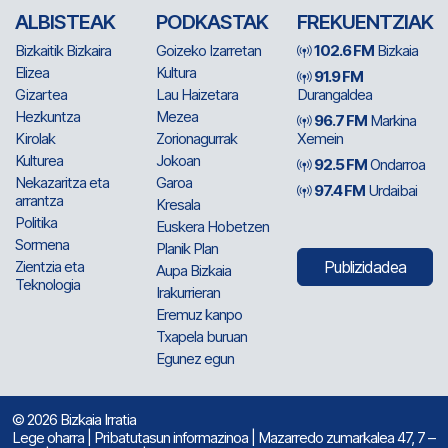
ALBISTEAK
PODKASTAK
FREKUENTZIAK
Bizkaitik Bizkaira
Goizeko Izarretan
102.6 FM
Bizkaia
Elizea
Kultura
91.9 FM
Gizartea
Lau Haizetara
Durangaldea
Hezkuntza
Mezea
96.7 FM
Markina
Kirolak
Zorionagurrak
Xemein
Kulturea
Jokoan
92.5 FM
Ondarroa
Nekazaritza eta
Garoa
97.4 FM
Urdaibai
arrantza
Kresala
Politika
Euskera Hobetzen
Sormena
Planik Plan
Zientzia eta
Publizidadea
Aupa Bizkaia
Teknologia
Irakurrieran
Eremuz kanpo
Txapela buruan
Egunez egun
© 2026 Bizkaia Irratia
Lege oharra
|
Pribatutasun informazinoa
| Mazarredo zumarkalea 47, 7 –