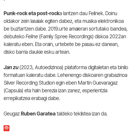
Punk-rock eta post-rock
a lantzen dau Felinek. Doinu
oldakor zein lasaiak egiten dabez, eta musika elektronikoa
be buztartzen dabe. 2019.urte amaieran sortutako bandea,
debuteko
Feline
(Family Spree Recordings) diskoa 2022an
kaleratu eben. Eta orain, urtebete be pasau ez danean,
disko barria daukie esku artean.
Jan zu
(2023, Autoedizinoa) plataforma digitaletan eta binilo
formatuan kaleratu dabe. Lehenengo diskoaren grabazinoa
Silver Recording Studion egin eben Martin Guevaragaz
(Capsula) eta hain berezia izan zanez, esperientzia
errepikatzea erabagi dabe.
Geugaz
Ruben Garatea
taldeko teklistea izan da.