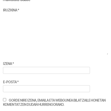
IRUZKINA
*
IZENA
*
E-POSTA
*
GORDE NIRE IZENA, EMAILA ETA WEBGUNEA BILATZAILE HONETAN
KOMENTATZEN DUDAN HURRENGORAKO.