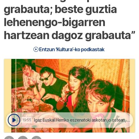
grabauta; beste guztia
lehenengo-bigarren
hartzean dagoz grabauta”
Entzun ‘Kultura’-ko podkastak
Igaz Euskal Herriko eszenatoki askotan jo ostean, taldeak bere lan barria kaleratu dau | Kultura
19:55