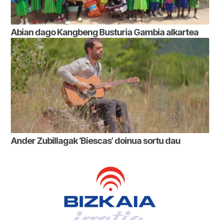
Abian dago Kangbeng Busturia Gambia alkartea
Ander Zubillagak ‘Biescas’ doinua sortu dau