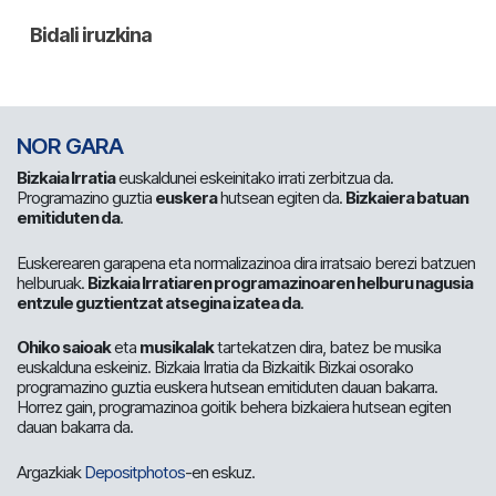
NOR GARA
Bizkaia Irratia
euskaldunei eskeinitako irrati zerbitzua da.
Programazino guztia
euskera
hutsean egiten da.
Bizkaiera batuan
emitiduten da
.
Euskerearen garapena eta normalizazinoa dira irratsaio berezi batzuen
helburuak.
Bizkaia Irratiaren programazinoaren helburu nagusia
entzule guztientzat atsegina izatea da
.
Ohiko saioak
eta
musikalak
tartekatzen dira, batez be musika
euskalduna eskeiniz. Bizkaia Irratia da Bizkaitik Bizkai osorako
programazino guztia euskera hutsean emitiduten dauan bakarra.
Horrez gain, programazinoa goitik behera bizkaiera hutsean egiten
dauan bakarra da.
Argazkiak
Depositphotos
-en eskuz.