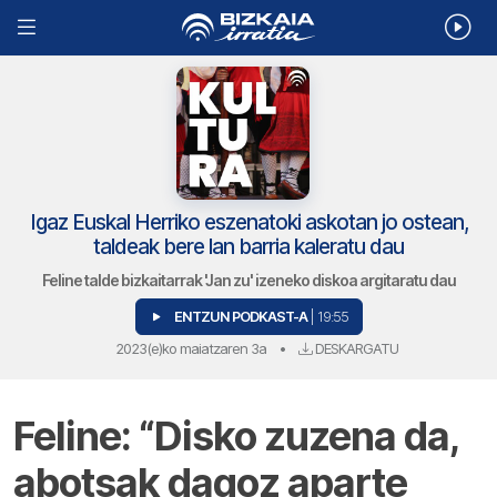
Igaz Euskal Herriko eszenatoki askotan jo ostean,
taldeak bere lan barria kaleratu dau
Feline talde bizkaitarrak 'Jan zu' izeneko diskoa argitaratu dau
ENTZUN PODKAST-A
| 19:55
2023(e)ko maiatzaren 3a
•
DESKARGATU
Feline: “Disko zuzena da,
abotsak dagoz aparte