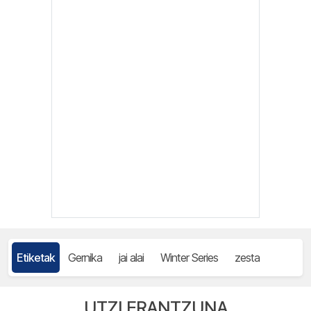
Etiketak
Gernika
jai alai
Winter Series
zesta
UTZI ERANTZUNA