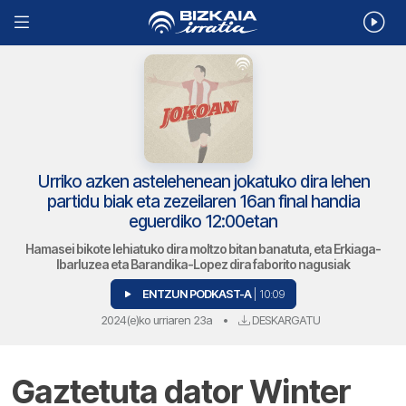
Urriko azken astelehenean jokatuko dira lehen
partidu biak eta zezeilaren 16an final handia
eguerdiko 12:00etan
Hamasei bikote lehiatuko dira moltzo bitan banatuta, eta Erkiaga-
Ibarluzea eta Barandika-Lopez dira faborito nagusiak
ENTZUN PODKAST-A
| 10:09
2024(e)ko urriaren 23a
•
DESKARGATU
Gaztetuta dator Winter