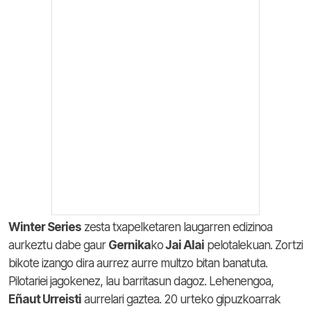
Winter Series
zesta txapelketaren laugarren edizinoa
aurkeztu dabe gaur
Gernika
ko
Jai Alai
pelotalekuan. Zortzi
bikote izango dira aurrez aurre multzo bitan banatuta.
Pilotariei jagokenez, lau barritasun dagoz. Lehenengoa,
Eñaut Urreisti
aurrelari gaztea. 20 urteko gipuzkoarrak