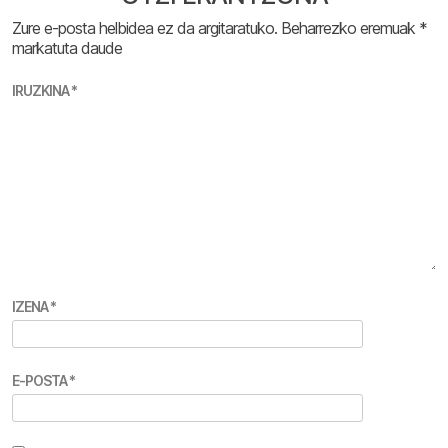
Zure e-posta helbidea ez da argitaratuko.
Beharrezko eremuak
*
markatuta daude
IRUZKINA
*
IZENA
*
E-POSTA
*