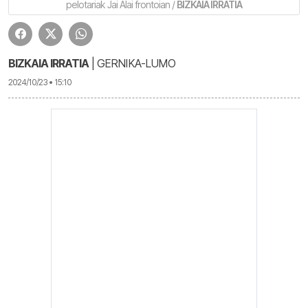
pelotariak Jai Alai frontoian /
BIZKAIA IRRATIA
BIZKAIA IRRATIA
| GERNIKA-LUMO
2024/10/23 • 15:10