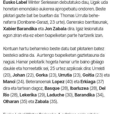
Eusko Label
Winter Seriesean debutatuko dau, Ligak uda
honetan emondako aukerea apropetxatu ondoren. Beste
pilotari gazte bat be bueltan da: Thomas Urrutia behe-
nafarra (Donibane-Garazi, 23 urte). Ganerako barritasunak,
Xabier Barandika
eta
Jon Zabala
dira. Igaz lesionatuta
egon ziran eta ez eben txapelketan parte hartzerik izan.
Kontuan hartu beharreko beste datu bat pilotarien batez
besteko adina da. Aurtengo txapelketan gaztetasuna da
nagusi. Hamar pelotarik hogeta hamar urte baino gitxiago
daukie eta horreetatik sei, 25 urtez azpikoak dira: Urreisti
(20),
Johan
(22),
Gorka
(23),
Urrutia
(23),
Goitia
(23) eta
Manci
(24). Beteranoenak
Lopez
(40) eta
Erkiaga
(37)
dira eta tartean dagoz,
Basque
(28),
Ibarluzea
(28),
Del
Rio
(28),
Lekerika
(29),
Laduche
(30),
Barandika
(34),
Olharan
(35) eta
Zabala
(35).