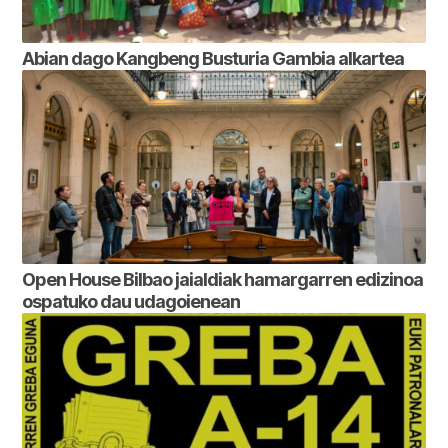
Abian dago Kangbeng Busturia Gambia alkartea
Open House Bilbao jaialdiak hamargarren edizinoa
ospatuko dau udagoienean