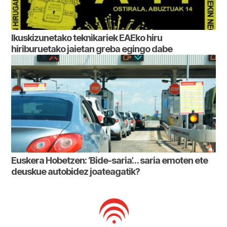
Ikuskizunetako teknikariek EAEko hiru
hiriburuetako jaietan greba egingo dabe
Euskera Hobetzen: ‘Bide-saria’… saria emoten ete
deuskue autobidez joateagatik?