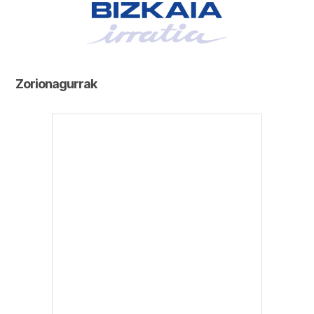
Zorionagurrak