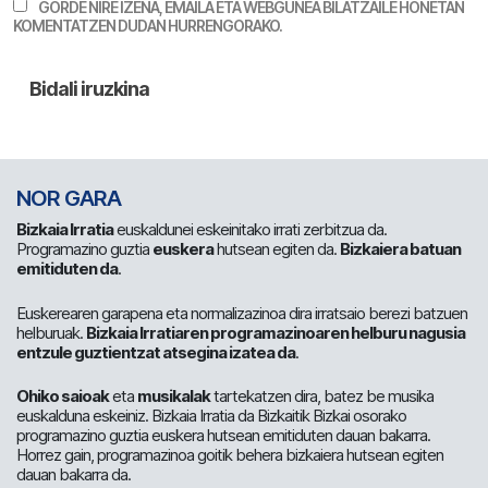
GORDE NIRE IZENA, EMAILA ETA WEBGUNEA BILATZAILE HONETAN
KOMENTATZEN DUDAN HURRENGORAKO.
NOR GARA
Bizkaia Irratia
euskaldunei eskeinitako irrati zerbitzua da.
Programazino guztia
euskera
hutsean egiten da.
Bizkaiera batuan
emitiduten da
.
Euskerearen garapena eta normalizazinoa dira irratsaio berezi batzuen
helburuak.
Bizkaia Irratiaren programazinoaren helburu nagusia
entzule guztientzat atsegina izatea da
.
Ohiko saioak
eta
musikalak
tartekatzen dira, batez be musika
euskalduna eskeiniz. Bizkaia Irratia da Bizkaitik Bizkai osorako
programazino guztia euskera hutsean emitiduten dauan bakarra.
Horrez gain, programazinoa goitik behera bizkaiera hutsean egiten
dauan bakarra da.