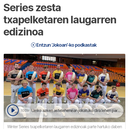
Series zesta
txapelketaren laugarren
edizinoa
Entzun ‘Jokoan’-ko podkastak
Urriko azken astelehenean jokatuko dira lehen partidu biak eta zezeilaren 16an final handia eguerdiko 12:00etan | Jokoan
10:09
Winter Series txapelketaren laugarren edizinoak parte hartuko daben