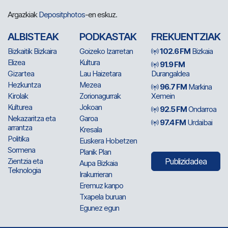
Argazkiak
Depositphotos
-en eskuz.
ALBISTEAK
PODKASTAK
FREKUENTZIAK
Bizkaitik Bizkaira
Goizeko Izarretan
102.6 FM
Bizkaia
Elizea
Kultura
91.9 FM
Gizartea
Lau Haizetara
Durangaldea
Hezkuntza
Mezea
96.7 FM
Markina
Kirolak
Zorionagurrak
Xemein
Kulturea
Jokoan
92.5 FM
Ondarroa
Nekazaritza eta
Garoa
97.4 FM
Urdaibai
arrantza
Kresala
Politika
Euskera Hobetzen
Sormena
Planik Plan
Zientzia eta
Publizidadea
Aupa Bizkaia
Teknologia
Irakurrieran
Eremuz kanpo
Txapela buruan
Egunez egun