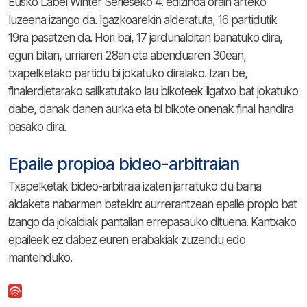
Eusko Label Winter Serieseko 4. edizinoa orain arteko
luzeena izango da. Igazkoarekin alderatuta, 16 partidutik
19ra pasatzen da. Hori bai, 17 jardunalditan banatuko dira,
egun bitan, urriaren 28an eta abenduaren 30ean,
txapelketako partidu bi jokatuko diralako. Izan be,
finalerdietarako sailkatutako lau bikoteek ligatxo bat jokatuko
dabe, danak danen aurka eta bi bikote onenak final handira
pasako dira.
Epaile propioa bideo-arbitraian
Txapelketak bideo-arbitraia izaten jarraituko du baina
aldaketa nabarmen batekin: aurrerantzean epaile propio bat
izango da jokaldiak pantailan errepasauko dituena. Kantxako
epaileek ez dabez euren erabakiak zuzendu edo
mantenduko.