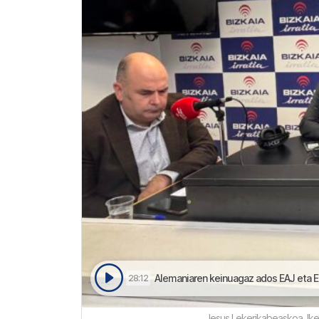
Alemaniaren keinuagaz ados EAJ eta EH Bildu; E
28:12
Jesus Lekerikabeaskoa, Ike