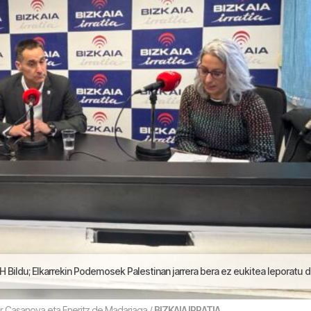
lkarrekin Podemosek Palestinan jarrera bera ez eukitea leporatu deutso | Goizeko Izarret
r Casanova eta Eneritz de Madariaga /
BIZKAIA IRRATIA