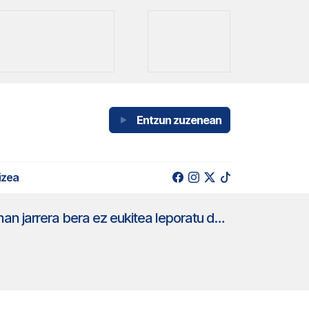
Entzun zuzenean
izea
Alemaniaren keinuagaz ados EAJ eta EH Bildu; Elkarrekin Podemosek Palestinan jarrera bera ez eukitea leporatu deutso