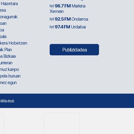
 Haizetara
96.7 FM
Markina
zea
Xemein
ionagurrak
92.5 FM
Ondarroa
oan
97.4 FM
Urdaibai
oa
sala
kera Hobetzen
ik Plan
Publizidadea
a Bizkaia
urrieran
muz kanpo
pela buruan
nez egun
ratia.eus