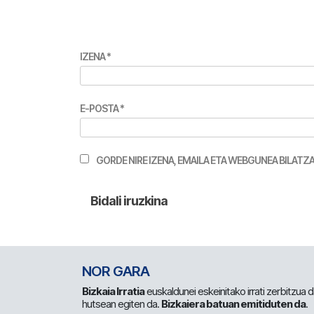
IZENA
*
E-POSTA
*
GORDE NIRE IZENA, EMAILA ETA WEBGUNEA BILA
NOR GARA
Bizkaia Irratia
euskaldunei eskeinitako irrati zerbitzua
hutsean egiten da.
Bizkaiera batuan emitiduten da
.