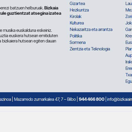
Gizartea
Lau
berezi batzuen helburuak.
Bizkaia
Hezkuntza
Me
ule guztientzat atsegina izatea
Kirolak
Zor
Kulturea
Jok
Nekazaritza eta arrantza
Gar
e musika euskalduna eskeiniz.
 guztia euskera hutsean emitiduten
Politika
Kre
a bizkaiera hutsean egiten dauan
Sormena
Eus
Zientzia eta Teknologia
Plan
Aup
Irak
Ere
Txa
Egu
mazinoa
| Mazarredo zumarkalea 47, 7 – Bilbo |
944 466 800
| info@bizkaiair