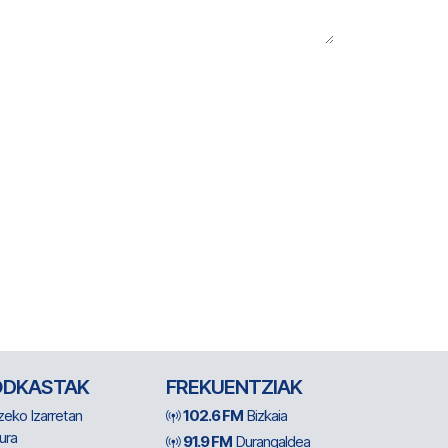
ODKASTAK
FREKUENTZIAK
zeko Izarretan
102.6 FM
Bizkaia
ura
91.9 FM
Durangaldea