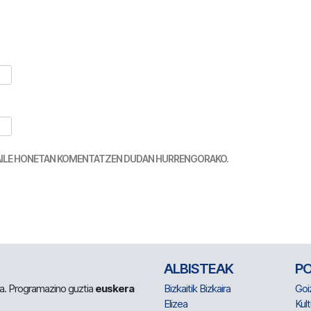
TZAILE HONETAN KOMENTATZEN DUDAN HURRENGORAKO.
ALBISTEAK
P
 da. Programazino guztia
euskera
Bizkaitik Bizkaira
Goi
Elizea
Kult