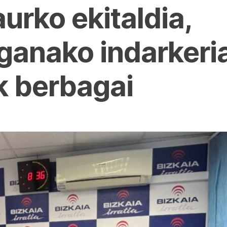
urko ekitaldia,
nako indarkeria
k berbagai