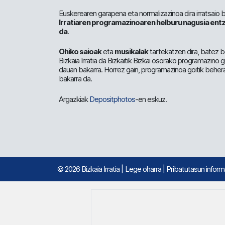
Euskerearen garapena eta normalizazinoa dira irratsaio 
Irratiaren programazinoaren helburu nagusia entz
da
.
Ohiko saioak
eta
musikalak
tartekatzen dira, batez b
Bizkaia Irratia da Bizkaitik Bizkai osorako programazino
dauan bakarra. Horrez gain, programazinoa goitik beher
bakarra da.
Argazkiak
Depositphotos
-en eskuz.
© 2026 Bizkaia Irratia
|
Lege oharra
|
Pribatutasun infor