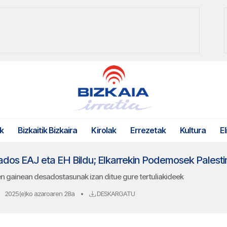
k
Bizkaitik Bizkaira
Kirolak
Errezetak
Kultura
El
n gainean desadostasunak izan ditue gure tertuliakideek
2025(e)ko azaroaren 28a
•
DESKARGATU