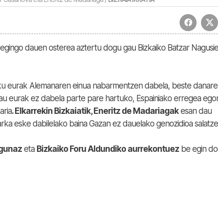
egingo dauen osterea aztertu dogu gau Bizkaiko Batzar Nagusi
u eurak Alemanaren einua nabarmentzen dabela, beste danar
au eurak ez dabela parte pare hartuko, Espainiako erregea eg
aria
. Elkarrekin Bizkaiatik, Eneritz de Madariagak
esan dau
rka eske dabilelako baina Gazan ez dauelako genozidioa salatze
egunaz
eta
Bizkaiko Foru Aldundiko aurrekontuez
be egin d