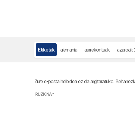
Etiketak
alemania
aurrekontuak
azaroak 
Zure e-posta helbidea ez da argitaratuko.
Beharrez
IRUZKINA
*