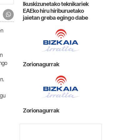
Ikuskizunetako teknikariek
EAEko hiru hiriburuetako
jaietan greba egingo dabe
en
en
ongo
Zorionagurrak
n.
ogu
Zorionagurrak