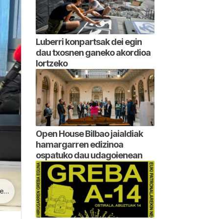
Luberri konpartsak dei egin
dau txosnen ganeko akordioa
lortzeko
Open House Bilbao jaialdiak
hamargarren edizinoa
ospatuko dau udagoienean
an