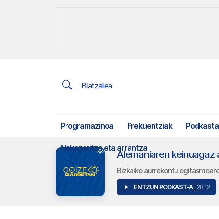
Bilatzailea
Programazinoa
Frekuentziak
Podkasta
Nekazaritza eta arrantza
Bizkaiko aurrekontu egitasmoare
ENTZUN PODKAST-A
| 28:12