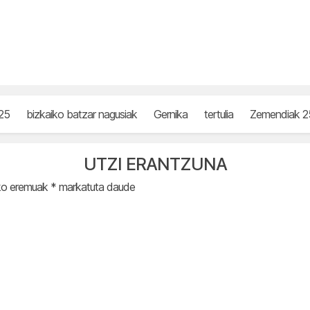
25
bizkaiko batzar nagusiak
Gernika
tertulia
Zemendiak 2
UTZI ERANTZUNA
ko eremuak
*
markatuta daude