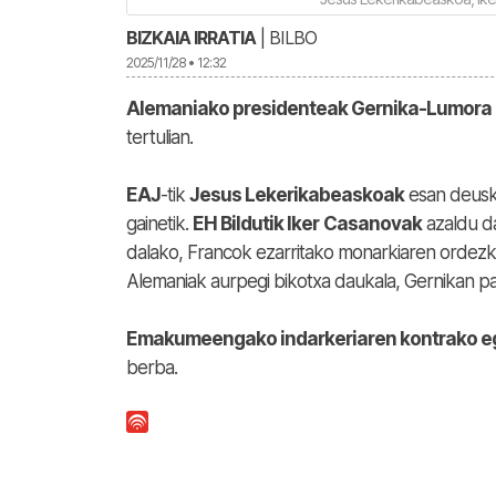
BIZKAIA IRRATIA
| BILBO
2025/11/28 • 12:32
Alemaniako presidenteak Gernika-Lumora
tertulian.
EAJ
-tik
Jesus Lekerikabeaskoak
esan deusk
gainetik.
EH Bildutik Iker
Casanovak
azaldu d
dalako, Francok ezarritako monarkiaren ordezk
Alemaniak aurpegi bikotxa daukala, Gernikan pa
Emakumeengako indarkeriaren kontrako 
berba.