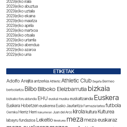
2023(e)ko iraila
2023(e)ko abuztua
2023(e)ko uztaila
2023(e)ko ekaina
2023(e)ko maiatza
2023(e)ko apirila
2023(e)ko martxoa
2023(e)ko otsaila
2023(e)ko urtarrila
2022(e)ko abendua
2022(e)ko azaroa
2022(e)ko urria
ETIKETAK
Athletic Club
Adolfo Arejita
antzerkia
Bermeo
Athletic
Begoña
bizkaia
Bilbo
Bilboko Eleizbarrutia
bertsolaritza
Euskera
EHU
euskaltzaindia
bizkaiko foru aldundia
euskal musika
futbola
Euskera Hobetzen
euskerea
Eusko Jaurlaritza
Farmazia tartea
kirola
Kulturea
kultura
Herriz Herri
Gernika
Juan del Arco
Irakurrieran
meza
Lekeitio
meza euskaraz
labayru fundazioa
literaturea