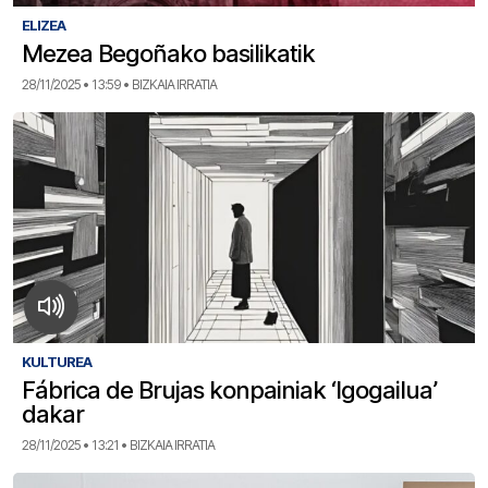
ELIZEA
Mezea Begoñako basilikatik
28/11/2025 • 13:59 • BIZKAIA IRRATIA
KULTUREA
Fábrica de Brujas konpainiak ‘Igogailua’
dakar
28/11/2025 • 13:21 • BIZKAIA IRRATIA