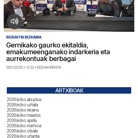
BIZKAITIK BIZKAIRA
Gernikako gaurko ekitaldia,
emakumeenganako indarkeria eta
aurrekontuak berbagai
28/11/2025 • 12:32 • BIZKAIA IRRATIA
ARTXIBOAK
2026(e)ko abuztua
2026(e)ko uztaila
2026(e)ko ekaina
2026(e)ko maiatza
2026(e)ko apirila
2026(e)ko martxoa
2026(e)ko otsaila
2026(e)ko urtarrila