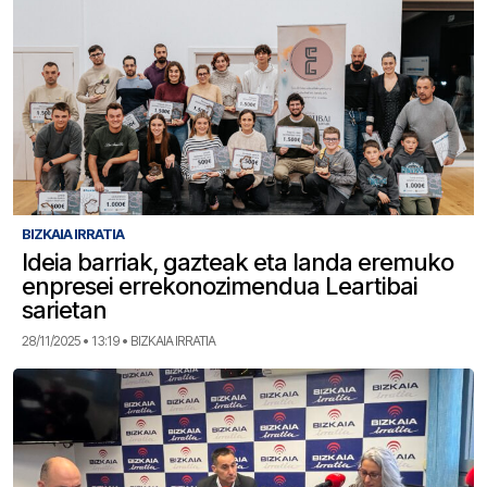
BIZKAIA IRRATIA
Ideia barriak, gazteak eta landa eremuko
enpresei errekonozimendua Leartibai
sarietan
28/11/2025 • 13:19 • BIZKAIA IRRATIA