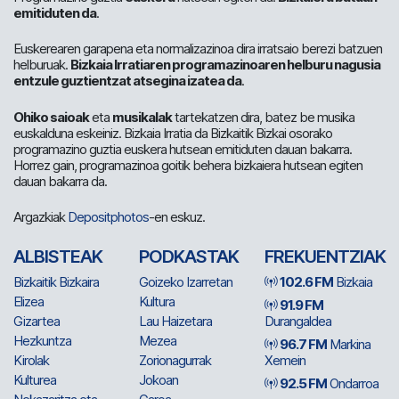
emitiduten da
.
Euskerearen garapena eta normalizazinoa dira irratsaio berezi batzuen
helburuak.
Bizkaia Irratiaren programazinoaren helburu nagusia
entzule guztientzat atsegina izatea da
.
Ohiko saioak
eta
musikalak
tartekatzen dira, batez be musika
euskalduna eskeiniz. Bizkaia Irratia da Bizkaitik Bizkai osorako
programazino guztia euskera hutsean emitiduten dauan bakarra.
Horrez gain, programazinoa goitik behera bizkaiera hutsean egiten
dauan bakarra da.
Argazkiak
Depositphotos
-en eskuz.
ALBISTEAK
PODKASTAK
FREKUENTZIAK
Bizkaitik Bizkaira
Goizeko Izarretan
102.6 FM
Bizkaia
Elizea
Kultura
91.9 FM
Gizartea
Lau Haizetara
Durangaldea
Hezkuntza
Mezea
96.7 FM
Markina
Kirolak
Zorionagurrak
Xemein
Kulturea
Jokoan
92.5 FM
Ondarroa