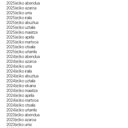
2025(e)ko abendua
2025(e)ko azaroa
2025(e)ko urria
2025(e)ko iraila
2025(e)ko abuztua
2025(e)ko uztaila
2025(e)ko maiatza
2025(e)ko apirila
2025(e)ko martxoa
2025(e)ko otsaila
2025(e)ko urtarrila
2024(e)ko abendua
2024(e)ko azaroa
2024(e)ko urria
2024(e)ko iraila
2024(e)ko abuztua
2024(e)ko uztaila
2024(e)ko ekaina
2024(e)ko maiatza
2024(e)ko apirila
2024(e)ko martxoa
2024(e)ko otsaila
2024(e)ko urtarrila
2023(e)ko abendua
2023(e)ko azaroa
2023(e)ko urria