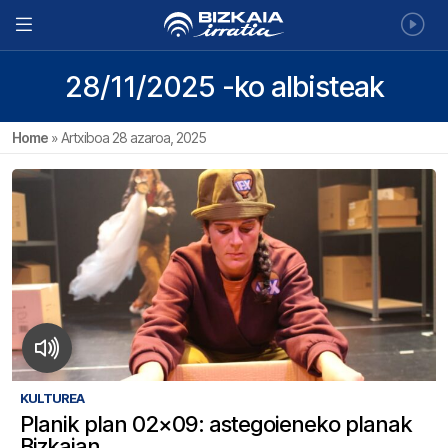
28/11/2025 -ko albisteak
Home
»
Artxiboa 28 azaroa, 2025
KULTUREA
Planik plan 02×09: astegoieneko planak
Bizkaian