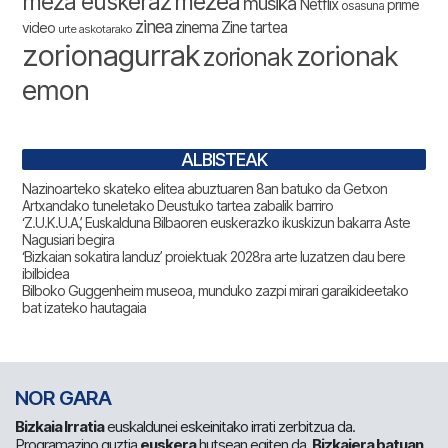
meza euskeraz
mezea
musika
Netflix
prime
osasuna
zinea
zinema
Zine tartea
video
urte askotarako
zorionagurrak
zorionak
zorionak
emon
ALBISTEAK
Nazinoarteko skateko elitea abuztuaren 8an batuko da Getxon
Artxandako tuneletako Deustuko tartea zabalik barriro
‘Z.U.K.U.A.’, Euskalduna Bilbaoren euskerazko ikuskizun bakarra Aste
Nagusiari begira
‘Bizkaian sokatira landuz’ proiektuak 2028ra arte luzatzen dau bere
ibilbidea
Bilboko Guggenheim museoa, munduko zazpi mirari garaikideetako
bat izateko hautagaia
NOR GARA
Bizkaia Irratia
euskaldunei eskeinitako irrati zerbitzua da.
Programazino guztia
euskera
hutsean egiten da.
Bizkaiera batuan