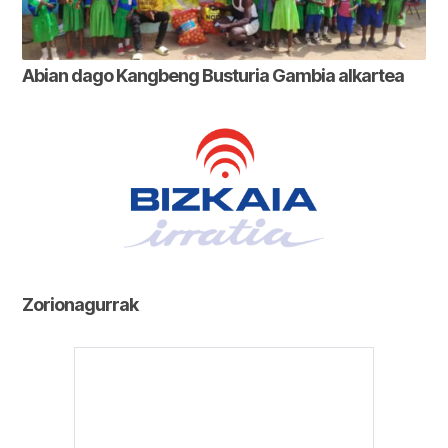
Abian dago Kangbeng Busturia Gambia alkartea
Zorionagurrak