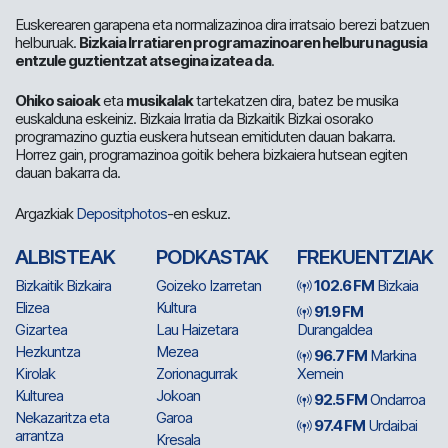
Euskerearen garapena eta normalizazinoa dira irratsaio berezi batzuen
helburuak.
Bizkaia Irratiaren programazinoaren helburu nagusia
entzule guztientzat atsegina izatea da
.
Ohiko saioak
eta
musikalak
tartekatzen dira, batez be musika
euskalduna eskeiniz. Bizkaia Irratia da Bizkaitik Bizkai osorako
programazino guztia euskera hutsean emitiduten dauan bakarra.
Horrez gain, programazinoa goitik behera bizkaiera hutsean egiten
dauan bakarra da.
Argazkiak
Depositphotos
-en eskuz.
ALBISTEAK
PODKASTAK
FREKUENTZIAK
Bizkaitik Bizkaira
Goizeko Izarretan
102.6 FM
Bizkaia
Elizea
Kultura
91.9 FM
Gizartea
Lau Haizetara
Durangaldea
Hezkuntza
Mezea
96.7 FM
Markina
Kirolak
Zorionagurrak
Xemein
Kulturea
Jokoan
92.5 FM
Ondarroa
Nekazaritza eta
Garoa
97.4 FM
Urdaibai
arrantza
Kresala