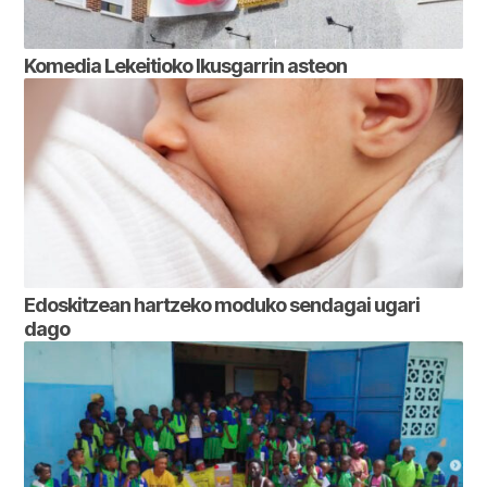
Komedia Lekeitioko Ikusgarrin asteon
Edoskitzean hartzeko moduko sendagai ugari
dago