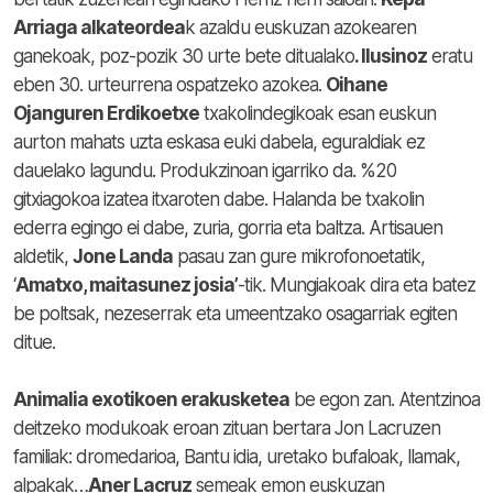
Arriaga alkateordea
k azaldu euskuzan azokearen
ganekoak, poz-pozik 30 urte bete ditualako
. Ilusinoz
eratu
eben 30. urteurrena ospatzeko azokea.
Oihane
Ojanguren Erdikoetxe
txakolindegikoak esan euskun
aurton mahats uzta eskasa euki dabela, eguraldiak ez
dauelako lagundu. Produkzinoan igarriko da. %20
gitxiagokoa izatea itxaroten dabe. Halanda be txakolin
ederra egingo ei dabe, zuria, gorria eta baltza. Artisauen
aldetik,
Jone Landa
pasau zan gure mikrofonoetatik,
‘
Amatxo, maitasunez josia’
-tik. Mungiakoak dira eta batez
be poltsak, nezeserrak eta umeentzako osagarriak egiten
ditue.
Animalia exotikoen erakusketea
be egon zan. Atentzinoa
deitzeko modukoak eroan zituan bertara Jon Lacruzen
familiak: dromedarioa, Bantu idia, uretako bufaloak, llamak,
alpakak…
Aner Lacruz
semeak emon euskuzan