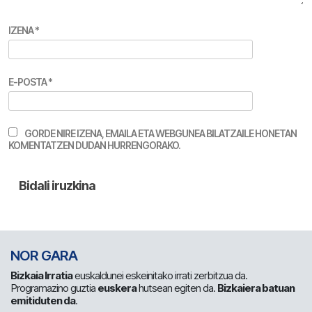
IZENA
*
E-POSTA
*
GORDE NIRE IZENA, EMAILA ETA WEBGUNEA BILATZAILE HONETAN
KOMENTATZEN DUDAN HURRENGORAKO.
NOR GARA
Bizkaia Irratia
euskaldunei eskeinitako irrati zerbitzua da.
Programazino guztia
euskera
hutsean egiten da.
Bizkaiera batuan
emitiduten da
.