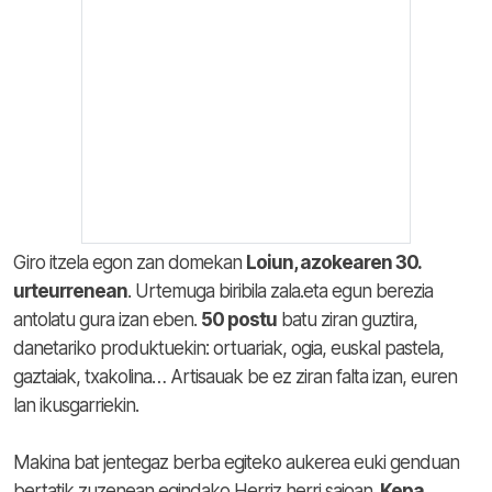
Giro itzela egon zan domekan
Loiun, azokearen 30.
urteurrenean
. Urtemuga biribila zala.eta egun berezia
antolatu gura izan eben.
50 postu
batu ziran guztira,
danetariko produktuekin: ortuariak, ogia, euskal pastela,
gaztaiak, txakolina… Artisauak be ez ziran falta izan, euren
lan ikusgarriekin.
Makina bat jentegaz berba egiteko aukerea euki genduan
bertatik zuzenean egindako Herriz herri saioan.
Kepa