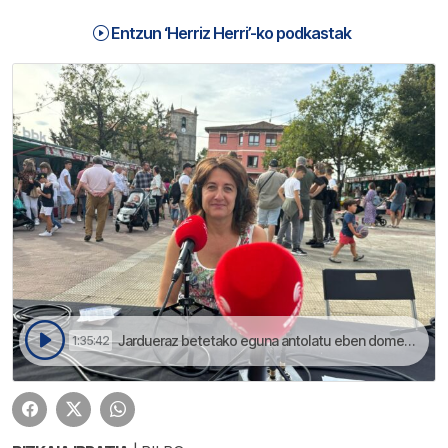
Entzun ‘Herriz Herri’-ko podkastak
Jardueraz betetako eguna antolatu eben domekan Loiun, azokearen 30. urteurrena ospatzeko | Herriz Herri
1:35:42