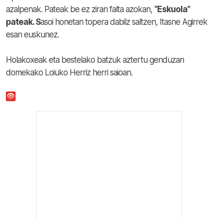
azalpenak. Pateak be ez ziran falta azokan,
“Eskuola”
pateak. S
asoi honetan topera dabilz saltzen, Itasne Agirrek
esan euskunez.
Holakoxeak eta bestelako batzuk aztertu genduzan
domekako Loiuko Herriz herri saioan.