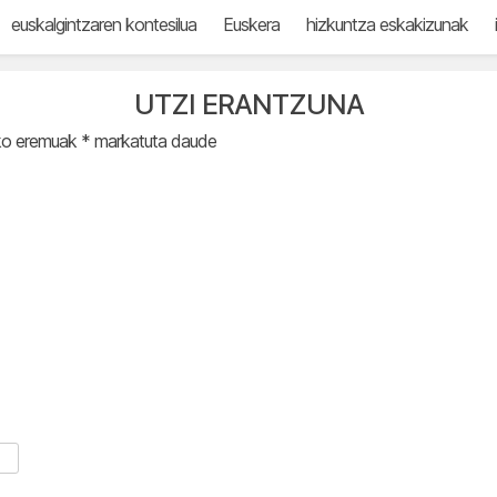
euskalgintzaren kontesilua
Euskera
hizkuntza eskakizunak
UTZI ERANTZUNA
ko eremuak
*
markatuta daude