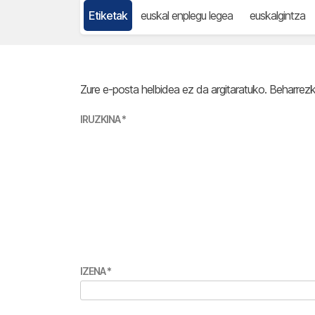
Etiketak
euskal enplegu legea
euskalgintza
Zure e-posta helbidea ez da argitaratuko.
Beharrez
IRUZKINA
*
IZENA
*