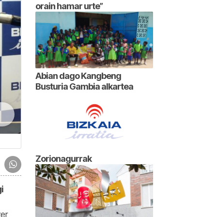
orain hamar urte”
Abian dago Kangbeng
Busturia Gambia alkartea
Zorionagurrak
i
zer