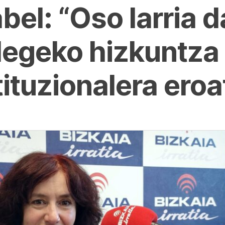
abel: “Oso larria 
 legeko hizkuntza
ituzionalera eroa