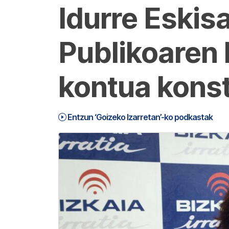
Idurre Eskis
Publikoaren
kontua konst
Entzun ‘Goizeko Izarretan’-ko podkastak