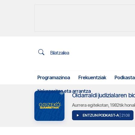
Bilatzailea
Programazinoa
Frekuentziak
Podkasta
Nekazaritza eta arrantza
Oldarraldi judizialaren 
Aurrera egitekotan, 1982tik honako
ENTZUN PODKAST-A
| 21:08