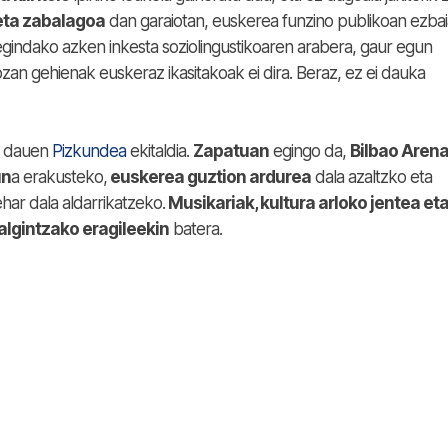
eta zabalagoa
dan garaiotan, euskerea funzino publikoan ezba
indako azken inkesta soziolingustikoaren arabera, gaur egun
an gehienak euskeraz ikasitakoak ei dira. Beraz, ez ei dauka
tu dauen
Pizkundea
ekitaldia.
Zapatuan
egingo da,
Bilbao Aren
un
a erakusteko,
euskerea guztion ardurea
dala azaltzko eta
har dala aldarrikatzeko.
Musikariak, kultura arloko jentea et
lgintzako eragileekin
batera.