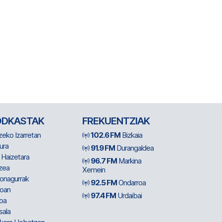
ODKASTAK
FREKUENTZIAK
zeko Izarretan
102.6 FM
Bizkaia
ura
91.9 FM
Durangaldea
 Haizetara
96.7 FM
Markina
zea
Xemein
ionagurrak
92.5 FM
Ondarroa
oan
97.4 FM
Urdaibai
oa
sala