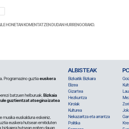
TZAILE HONETAN KOMENTATZEN DUDAN HURRENGORAKO.
ALBISTEAK
P
 da. Programazino guztia
euskera
Bizkaitik Bizkaira
Goi
Elizea
Kult
Gizartea
Lau
berezi batzuen helburuak.
Bizkaia
Hezkuntza
Me
ule guztientzat atsegina izatea
Kirolak
Zor
Kulturea
Jok
Nekazaritza eta arrantza
Gar
e musika euskalduna eskeiniz.
 guztia euskera hutsean emitiduten
Politika
Kre
a bizkaiera hutsean egiten dauan