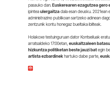
pasauko dan.
Euskerearen ezagutzea gero 
ipintea
ulergaitza
dala esan deusku. 2021ean eg
administrazino publikoan sartzeko adinean dagoz
zentzunik kontu honegaz bueltaka ibilteak.
Holakoxe testuinguruan dator Kontseiluak era
arratsaldeko 17:00etan,
euskaltzaleen batas
hizkuntza politiketan beste jauzi bat
egin be
artista ezbardinek
hartuko dabe parte,
euska