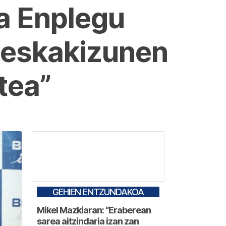
da Enplegu
 eskakizunen
tea”
GEHIEN ENTZUNDAKOA
Mikel Mazkiaran: “Eraberean
sarea aitzindaria izan zan