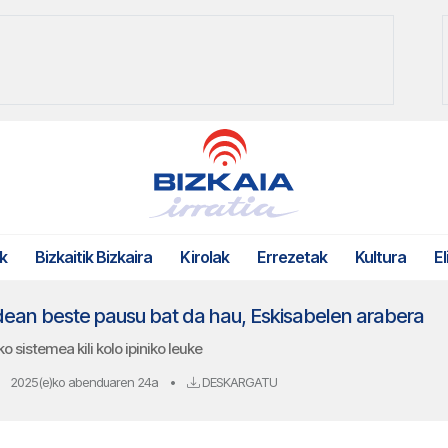
k
Bizkaitik Bizkaira
Kirolak
Errezetak
Kultura
El
bidean beste pausu bat da hau, Eskisabelen arabera
 sistemea kili kolo ipiniko leuke
2025(e)ko abenduaren 24a
•
DESKARGATU