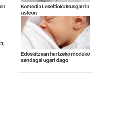
ian
Komedia Lekeitioko Ikusgarrin
asteon
an
,
Edoskitzean hartzeko moduko
a
sendagai ugari dago