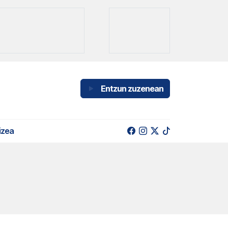
Entzun zuzenean
izea