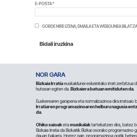
E-POSTA
*
GORDE NIRE IZENA, EMAILA ETA WEBGUNEA BILA
NOR GARA
Bizkaia Irratia
euskaldunei eskeinitako irrati zerbitzua
hutsean egiten da.
Bizkaiera batuan emitiduten da
.
Euskerearen garapena eta normalizazinoa dira irratsaio 
Irratiaren programazinoaren helburu nagusia entz
da
.
Ohiko saioak
eta
musikalak
tartekatzen dira, batez b
Bizkaia Irratia da Bizkaitik Bizkai osorako programazino
dauan bakarra. Horrez gain, programazinoa goitik beher