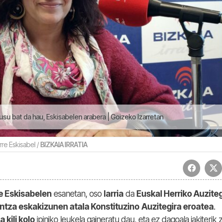
usu bat da hau, Eskisabelen arabera | Goizeko Izarretan
rre Eskisabel /
BIZKAIA IRRATIA
e Eskisabelen
esanetan, oso
larria
da
Euskal Herriko Auziteg
ntza eskakizunen atala Konstituzino
Auzitegira eroatea
.
 kili kolo
ipiniko leukela gaineratu dau, eta ez dagoala jakiterik 