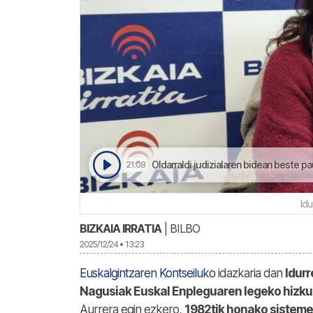
Oldarraldi judizialaren bidean beste pa
21:08
Idu
BIZKAIA IRRATIA
| BILBO
2025/12/24 • 13:23
Euskalgintzaren Kontseiluko
idazkaria dan
Idurr
Nagusiak Euskal Enpleguaren legeko hizku
Aurrera egin ezkero,
1982tik honako sistemea