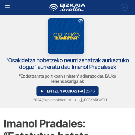
"Osakidetza hobetzeko neurri zehatzak aurkeztuko
doguz" aurreratu dau Imanol Pradalesek
"Ez dot zarata politikoan sinisten" adierazo dau EAJko
lehendakarigaiak
ENTZUN PODKAST-A
| 25:46
2024(e)ko otsailaren 1a
•
DESKARGATU
Imanol Pradales: