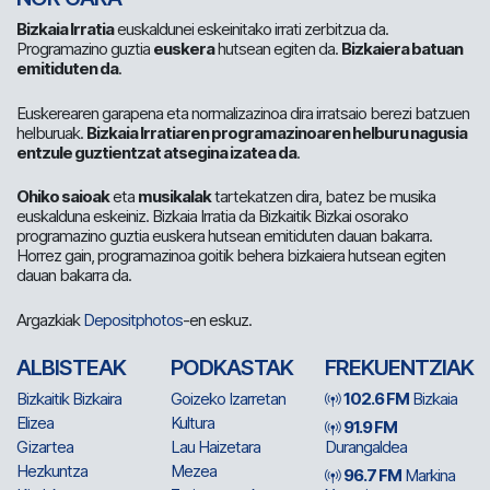
Bizkaia Irratia
euskaldunei eskeinitako irrati zerbitzua da.
Programazino guztia
euskera
hutsean egiten da.
Bizkaiera batuan
emitiduten da
.
Euskerearen garapena eta normalizazinoa dira irratsaio berezi batzuen
helburuak.
Bizkaia Irratiaren programazinoaren helburu nagusia
entzule guztientzat atsegina izatea da
.
Ohiko saioak
eta
musikalak
tartekatzen dira, batez be musika
euskalduna eskeiniz. Bizkaia Irratia da Bizkaitik Bizkai osorako
programazino guztia euskera hutsean emitiduten dauan bakarra.
Horrez gain, programazinoa goitik behera bizkaiera hutsean egiten
dauan bakarra da.
Argazkiak
Depositphotos
-en eskuz.
ALBISTEAK
PODKASTAK
FREKUENTZIAK
Bizkaitik Bizkaira
Goizeko Izarretan
102.6 FM
Bizkaia
Elizea
Kultura
91.9 FM
Gizartea
Lau Haizetara
Durangaldea
Hezkuntza
Mezea
96.7 FM
Markina