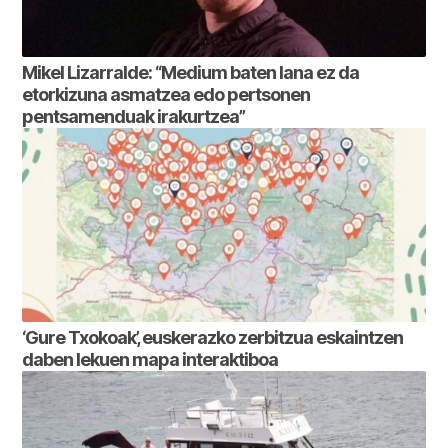
Mikel Lizarralde: “Medium baten lana ez da
etorkizuna asmatzea edo pertsonen
pentsamenduak irakurtzea”
‘Gure Txokoak’, euskerazko zerbitzua eskaintzen
daben lekuen mapa interaktiboa