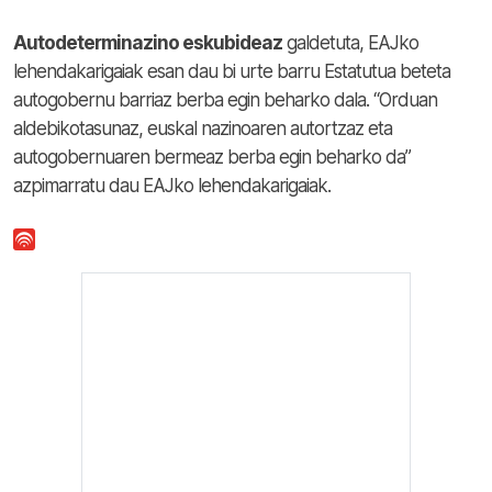
Autodeterminazino eskubideaz
galdetuta, EAJko
lehendakarigaiak esan dau bi urte barru Estatutua beteta
autogobernu barriaz berba egin beharko dala. “Orduan
aldebikotasunaz, euskal nazinoaren autortzaz eta
autogobernuaren bermeaz berba egin beharko da”
azpimarratu dau EAJko lehendakarigaiak.