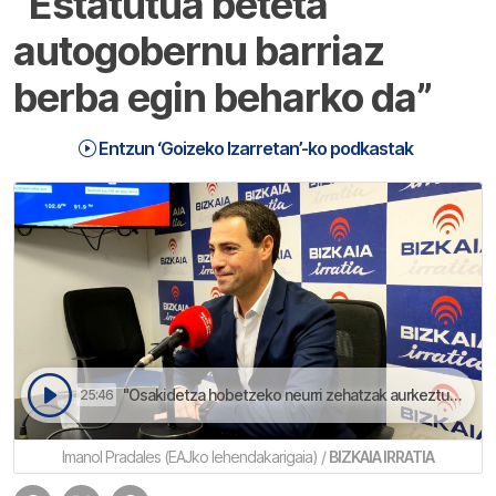
“Estatutua beteta
autogobernu barriaz
berba egin beharko da”
Entzun ‘Goizeko Izarretan’-ko podkastak
"Osakidetza hobetzeko neurri zehatzak aurkeztuko doguz" aurreratu dau Imanol Pradalesek | Goizeko Izarretan
25:46
Imanol Pradales (EAJko lehendakarigaia) /
BIZKAIA IRRATIA