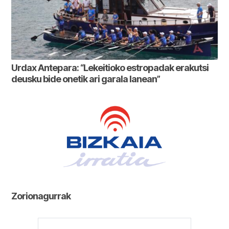
Urdax Antepara: “Lekeitioko estropadak erakutsi
deusku bide onetik ari garala lanean”
Zorionagurrak