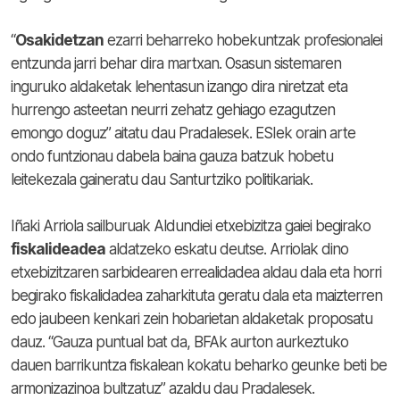
“
Osakidetzan
ezarri beharreko hobekuntzak profesionalei
entzunda jarri behar dira martxan. Osasun sistemaren
inguruko aldaketak lehentasun izango dira niretzat eta
hurrengo asteetan neurri zehatz gehiago ezagutzen
emongo doguz” aitatu dau Pradalesek. ESIek orain arte
ondo funtzionau dabela baina gauza batzuk hobetu
leitekezala gaineratu dau Santurtziko politikariak.
Iñaki Arriola sailburuak Aldundiei etxebizitza gaiei begirako
fiskalideadea
aldatzeko eskatu deutse. Arriolak dino
etxebizitzaren sarbidearen errealidadea aldau dala eta horri
begirako fiskalidadea zaharkituta geratu dala eta maizterren
edo jaubeen kenkari zein hobarietan aldaketak proposatu
dauz. “Gauza puntual bat da, BFAk aurton aurkeztuko
dauen barrikuntza fiskalean kokatu beharko geunke beti be
armonizazinoa bultzatuz” azaldu dau Pradalesek.