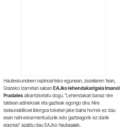
Hauteskundeen nazinoarteko egunean, zezeilaren 1ean,
Goizeko Izarretan saioan
EAJko lehendakarigaia Imanol
Pradales
alkarrizketatu dogu. “Lehendakari banaz nire
taldean adinekoak eta gazteak egongo dira. Nire
belaunaldikoei lidergoa toketan jake baina horrek ez dau
esan nahi eskarmentudunik edo gazteagorik ez danik
egongo” azaldu dau EAJko hautagaiak.