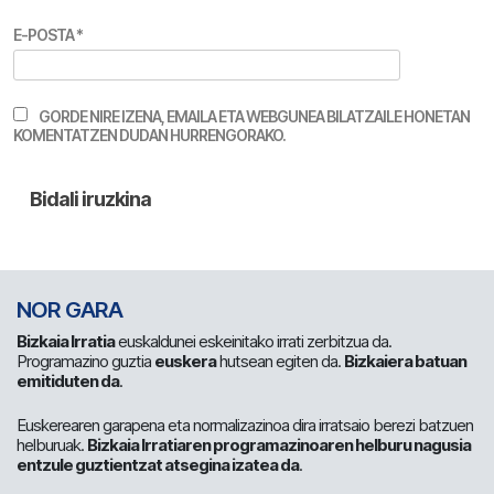
E-POSTA
*
GORDE NIRE IZENA, EMAILA ETA WEBGUNEA BILATZAILE HONETAN
KOMENTATZEN DUDAN HURRENGORAKO.
NOR GARA
Bizkaia Irratia
euskaldunei eskeinitako irrati zerbitzua da.
Programazino guztia
euskera
hutsean egiten da.
Bizkaiera batuan
emitiduten da
.
Euskerearen garapena eta normalizazinoa dira irratsaio berezi batzuen
helburuak.
Bizkaia Irratiaren programazinoaren helburu nagusia
entzule guztientzat atsegina izatea da
.