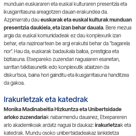
munduan euskararen eta euskal kulturaren presentzia eta
ikusgarritasuna areagotzen dauan erakundea da.
Azpimarratu dau
euskarak eta euskal kulturak munduan
presentzia daukiela, eta izan behar dauala
. Bere mezua
argia da: euskal komunidadeak ez dau konplexurik izan
behar, eta nazinoartean be argi erakutsi behar da “bagarela
nor”. Hau da, euskarak badaukala balioa, prestigioa eta
bizitasuna. Etxepareko zuzendari nagusiaren esanetan,
sarritan txikitasunetik edo konplexutik abiatzen da
diskurtsoa, baina hori gainditu eta ikusgarritasuna handitzea
da gakoa.
Irakurletzak eta katedrak
Monika Madinabeitia Hizkuntza eta Unibertsidade
arloko zuzendaria
k nabarmendu dauanez, Etxepareren
arlo akademikoak ardatz nagusi bi daukaz:
irakurletza
k eta
katedrak. Mundu osoko unibertsidadeakaz lankidetza