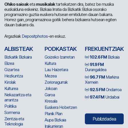
Ohiko saioak
eta
musikalak
tartekatzen dira, batez be musika
euskalduna eskeiniz. Bizkaia Irratia da Bizkaitik Bizkai osorako
programazino guztia euskera hutsean emitiduten dauan bakarra.
Horrez gain, programazinoa goitik behera bizkaiera hutsean egiten
dauan bakarra da.
Argazkiak
Depositphotos
-en eskuz.
ALBISTEAK
PODKASTAK
FREKUENTZIAK
Bizkaitik Bizkaira
Goizeko Izarretan
102.6 FM
Bizkaia
Elizea
Kultura
91.9 FM
Gizartea
Lau Haizetara
Durangaldea
Hezkuntza
Mezea
96.7 FM
Markina
Kirolak
Zorionagurrak
Xemein
Kulturea
Jokoan
92.5 FM
Ondarroa
Nekazaritza eta
Garoa
97.4 FM
Urdaibai
arrantza
Kresala
Politika
Euskera Hobetzen
Sormena
Planik Plan
Zientzia eta
Publizidadea
Aupa Bizkaia
Teknologia
Irakurrieran