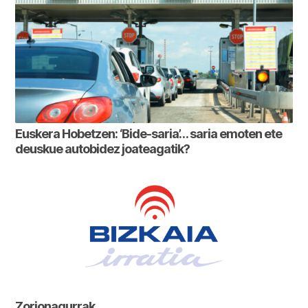
Euskera Hobetzen: ‘Bide-saria’… saria emoten ete
deuskue autobidez joateagatik?
Zorionagurrak