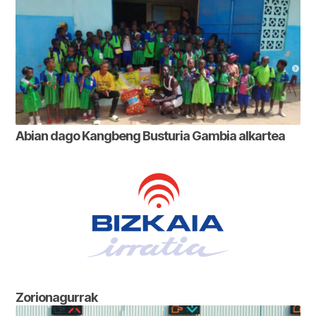
Abian dago Kangbeng Busturia Gambia alkartea
Zorionagurrak