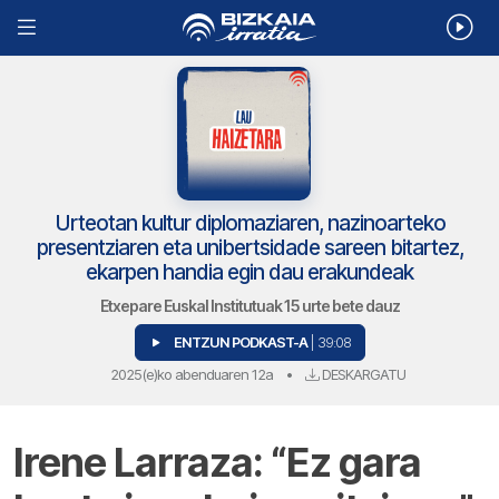
Urteotan kultur diplomaziaren, nazinoarteko
presentziaren eta unibertsidade sareen bitartez,
ekarpen handia egin dau erakundeak
Etxepare Euskal Institutuak 15 urte bete dauz
ENTZUN PODKAST-A
| 39:08
2025(e)ko abenduaren 12a
•
DESKARGATU
Irene Larraza: “Ez gara