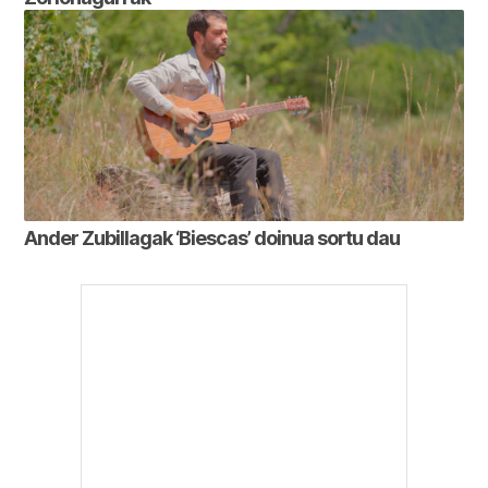
Ander Zubillagak ‘Biescas’ doinua sortu dau