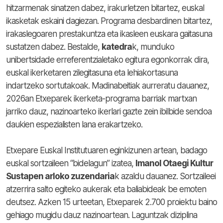
hitzarmenak sinatzen dabez, irakurletzen bitartez, euskal
ikasketak eskaini dagiezan. Programa desbardinen bitartez,
irakaslegoaren prestakuntza eta ikasleen euskara gaitasuna
sustatzen dabez. Bestalde,
katedra
k, munduko
unibertsidade erreferentzialetako egitura egonkorrak dira,
euskal ikerketaren zilegitasuna eta lehiakortasuna
indartzeko sortutakoak. Madinabeitiak aurreratu dauanez,
2026an Etxeparek ikerketa-programa barriak martxan
jarriko dauz, nazinoarteko ikerlari gazte zein ibilbide sendoa
daukien espezialisten lana erakartzeko.
Etxepare Euskal Institutuaren eginkizunen artean, badago
euskal sortzaileen “bidelagun” izatea,
Imanol Otaegi Kultur
Sustapen arloko zuzendaria
k azaldu dauanez. Sortzaileei
atzerrira salto egiteko aukerak eta baliabideak be emoten
deutsez. Azken 15 urteetan, Etxeparek 2.700 proiektu baino
gehiago mugidu dauz nazinoartean. Laguntzak diziplina