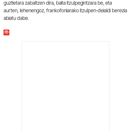
guztietara zabaltzen dira, baita itzulpegintzara be, eta
aurten, lehenengoz, frankofoniarako itzulpen-deialdi berezia
abiatu dabe.