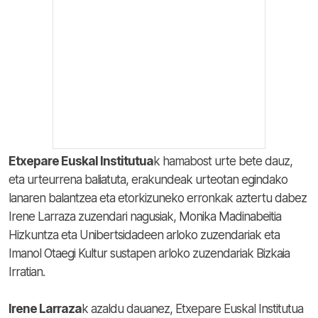
Etxepare Euskal Institutua
k hamabost urte bete dauz,
eta urteurrena baliatuta, erakundeak urteotan egindako
lanaren balantzea eta etorkizuneko erronkak aztertu dabez
Irene Larraza zuzendari nagusiak, Monika Madinabeitia
Hizkuntza eta Unibertsidadeen arloko zuzendariak eta
Imanol Otaegi Kultur sustapen arloko zuzendariak Bizkaia
Irratian.
Irene Larraza
k azaldu dauanez, Etxepare Euskal Institutua