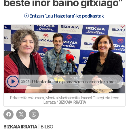
beste inor baino gitxiago”
Entzun ‘Lau Haizetara’-ko podkastak
Urteotan kultur diplomaziaren, nazinoarteko presentziaren eta unibertsidade sareen bitartez, ekarpen handia egin dau erakundeak | Lau Haizetara
39:08
Ezkerretik eskumara, Monika Madinabeitia, Imanol Otaegi eta Irene
Larraza /
BIZKAIA IRRATIA
BIZKAIA IRRATIA
| BILBO