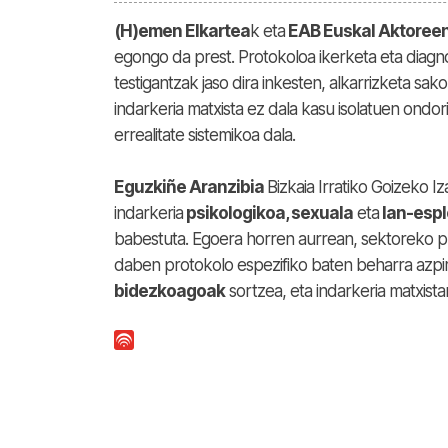
(H)emen Elkartea
k eta
EAB Euskal Aktoree
egongo da prest.
Protokoloa ikerketa eta diagn
testigantzak jaso dira inkesten, alkarrizketa sa
indarkeria matxista ez dala kasu isolatuen ondor
errealitate sistemikoa dala.
Eguzkiñe Aranzibia
Bizkaia Irratiko Goizeko 
indarkeria
psikologikoa, sexuala
eta
lan-espl
babestuta. Egoera horren aurrean, sektoreko p
daben protokolo espezifiko baten beharra azp
bidezkoagoak
sortzea, eta indarkeria matxist