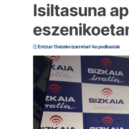
Isiltasuna ap
eszenikoeta
Entzun ‘Goizeko Izarretan’-ko podkastak