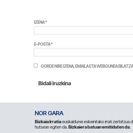
IZENA
*
E-POSTA
*
GORDE NIRE IZENA, EMAILA ETA WEBGUNEA BILA
NOR GARA
Bizkaia Irratia
euskaldunei eskeinitako irrati zerbitzua
hutsean egiten da.
Bizkaiera batuan emitiduten da
.