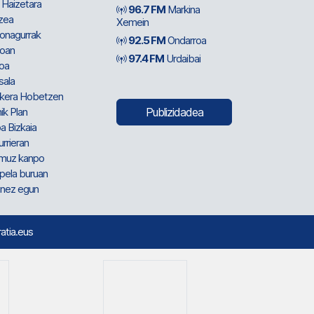
 Haizetara
96.7 FM
Markina
zea
Xemein
ionagurrak
92.5 FM
Ondarroa
oan
97.4 FM
Urdaibai
oa
sala
kera Hobetzen
ik Plan
Publizidadea
a Bizkaia
urrieran
muz kanpo
pela buruan
nez egun
ratia.eus