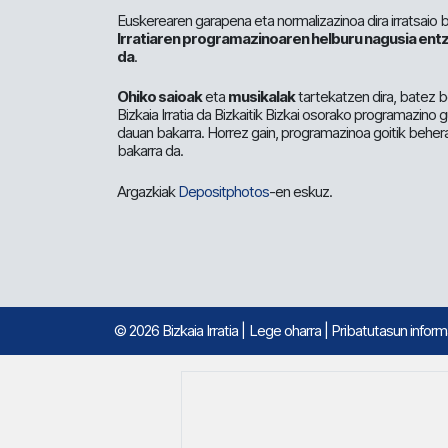
Euskerearen garapena eta normalizazinoa dira irratsaio 
Irratiaren programazinoaren helburu nagusia entz
da
.
Ohiko saioak
eta
musikalak
tartekatzen dira, batez b
Bizkaia Irratia da Bizkaitik Bizkai osorako programazino
dauan bakarra. Horrez gain, programazinoa goitik beher
bakarra da.
Argazkiak
Depositphotos
-en eskuz.
© 2026 Bizkaia Irratia
|
Lege oharra
|
Pribatutasun infor