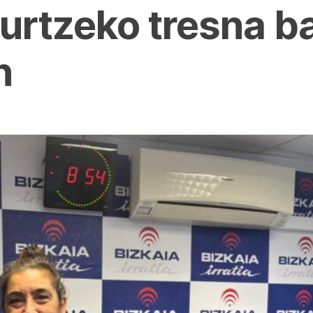
urtzeko tresna ba
n