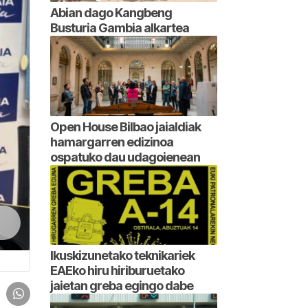
Abian dago Kangbeng
Busturia Gambia alkartea
Open House Bilbao jaialdiak
hamargarren edizinoa
ospatuko dau udagoienean
Ikuskizunetako teknikariek
EAEko hiru hiriburuetako
jaietan greba egingo dabe