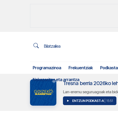
Bilatzailea
Programazinoa
Frekuentziak
Podkasta
Nekazaritza eta arrantza
Tresna berria 2026ko le
Lan-eremu seguruagoak eta bide
ENTZUN PODKAST-A
| 15:51