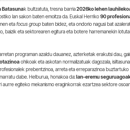
n Batasuna
k bultzatuta, tresna barria
2026ko lehen lauhileko
ostiko lan sakon baten emoitza da. Euskal Herriko
90 profesion
konen eta
focus group
baten bidez, eta ondorio nagusi bat azalera
io, baizik eta sektorearen egitura eta botere harremanekin lotut
Izarretan programan
azaldu dauanez, a
zterketak erakutsi dau, gai
otazinoa
ohikoak eta askotan normalizatuak dagozala, isiltasun
rofesionalek prebentzinoa, arreta eta erreparazinoa buztartuko
imarratu dabe.
Helburua, honakoa da:
lan-eremu seguruagoa
ari aurre egiteko mekanismo eraginkorrak ezartzea sektore osoa