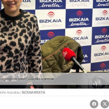
 egongo da prest | Goizeko Izarretan
kiñe Aranzibia /
BIZKAIA IRRATIA