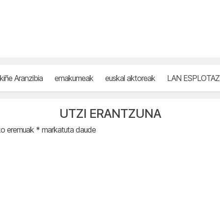
kiñe Aranzibia
emakumeak
euskal aktoreak
LAN ESPLOTAZ
UTZI ERANTZUNA
ko eremuak
*
markatuta daude