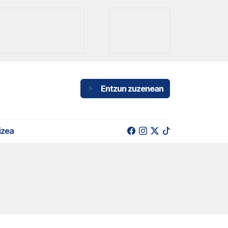
Entzun zuzenean
izea