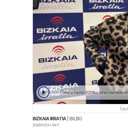
Tresna berria 2026ko lehen lauhilekoan
15:51
Eguz
BIZKAIA IRRATIA
| BILBO
2026/01/23 • 09:11