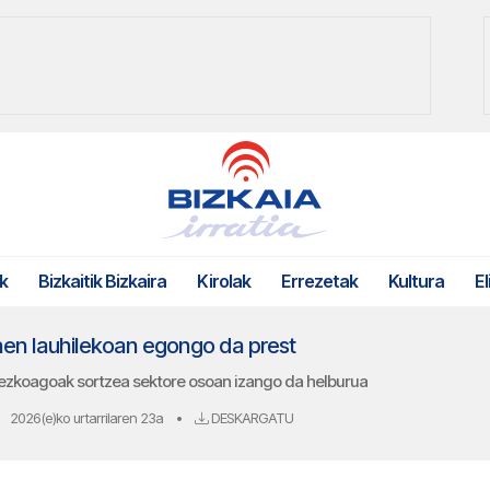
k
Bizkaitik Bizkaira
Kirolak
Errezetak
Kultura
El
hen lauhilekoan egongo da prest
zkoagoak sortzea sektore osoan izango da helburua
2026(e)ko urtarrilaren 23a
•
DESKARGATU