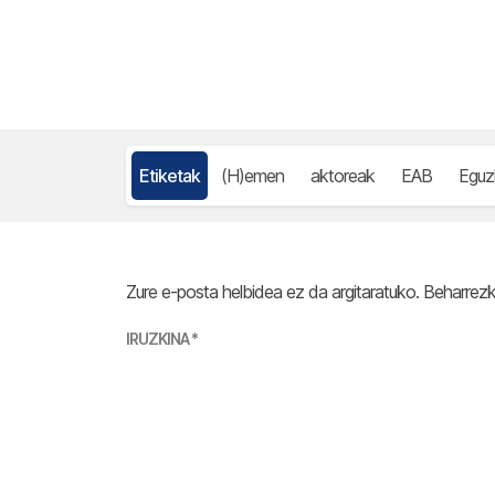
Etiketak
(H)emen
aktoreak
EAB
Eguz
Zure e-posta helbidea ez da argitaratuko.
Beharrez
IRUZKINA
*