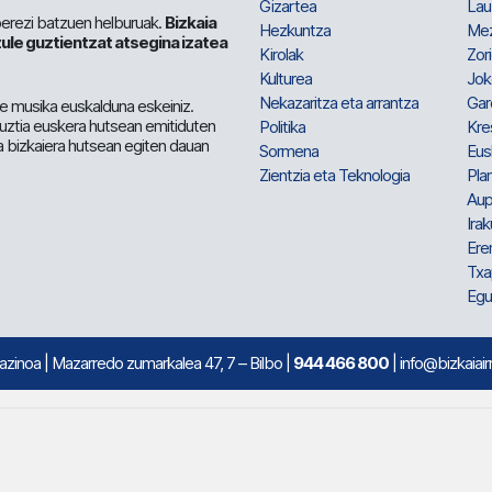
Gizartea
Lau
berezi batzuen helburuak.
Bizkaia
Hezkuntza
Me
ule guztientzat atsegina izatea
Kirolak
Zor
Kulturea
Jok
Nekazaritza eta arrantza
Gar
e musika euskalduna eskeiniz.
 guztia euskera hutsean emitiduten
Politika
Kre
a bizkaiera hutsean egiten dauan
Sormena
Eus
Zientzia eta Teknologia
Plan
Aup
Irak
Ere
Txa
Egu
mazinoa
| Mazarredo zumarkalea 47, 7 – Bilbo |
944 466 800
| info@bizkaiair