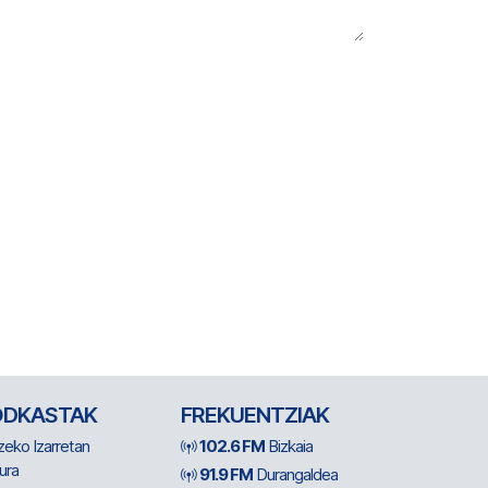
ODKASTAK
FREKUENTZIAK
zeko Izarretan
102.6 FM
Bizkaia
ura
91.9 FM
Durangaldea