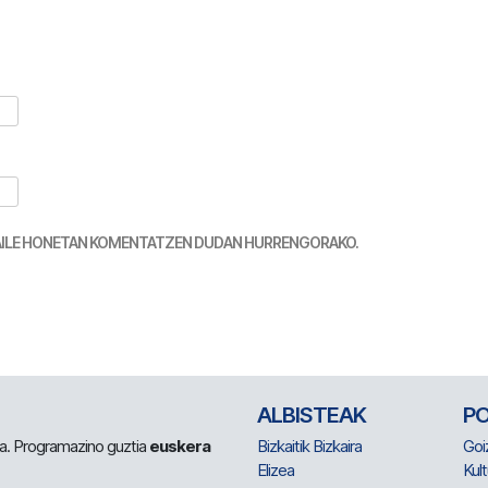
TZAILE HONETAN KOMENTATZEN DUDAN HURRENGORAKO.
ALBISTEAK
P
 da. Programazino guztia
euskera
Bizkaitik Bizkaira
Goi
Elizea
Kult