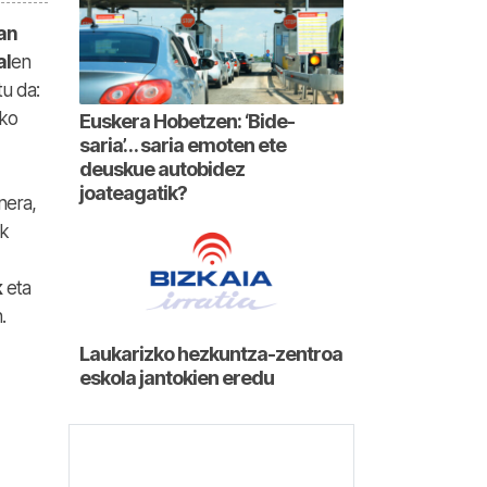
an
al
en
tu da:
ako
Euskera Hobetzen: ‘Bide-
saria’… saria emoten ete
deuskue autobidez
joateagatik?
nera,
ak
k
eta
n.
Laukarizko hezkuntza-zentroa
eskola jantokien eredu