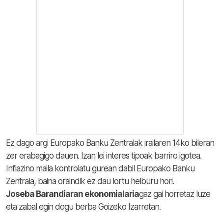
Ez dago argi Europako Banku Zentralak irailaren 14ko bileran
zer erabagigo dauen. Izan lei interes tipoak barriro igotea.
Inflazino maila kontrolatu gurean dabil Europako Banku
Zentrala, baina oraindik ez dau lortu helburu hori.
Joseba Barandiaran ekonomialaria
gaz gai horretaz luze
eta zabal egin dogu berba Goizeko Izarretan.