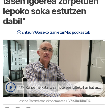
tasen igoerea zorpetuen
lepoko soka estutzen
dabil”
Entzun ‘Goizeko Izarretan’-ko podkastak
Kanpo merkataritzea motelago ibilteko hainbat arrazoia dagozala uste dau Joseba Barandiaranek | Goizeko Izarretan
14:10
Joseba Barandiaran ekonomialaria /
BIZKAIA IRRATIA