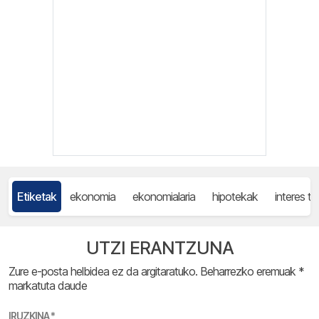
Etiketak
ekonomia
ekonomialaria
hipotekak
interes t
UTZI ERANTZUNA
Zure e-posta helbidea ez da argitaratuko.
Beharrezko eremuak
*
markatuta daude
IRUZKINA
*