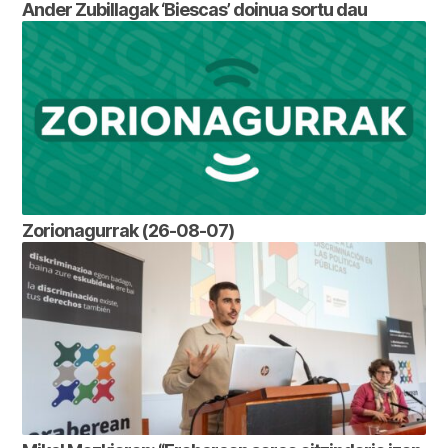
Ander Zubillagak ‘Biescas’ doinua sortu dau
Zorionagurrak (26-08-07)