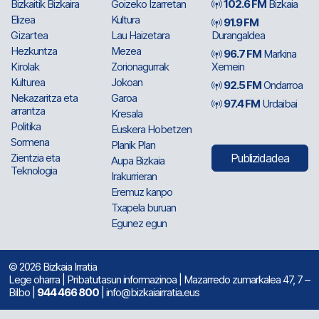
Bizkaitik Bizkaira
Goizeko Izarretan
102.6 FM
Bizkaia
Elizea
Kultura
91.9 FM
Gizartea
Lau Haizetara
Durangaldea
Hezkuntza
Mezea
96.7 FM
Markina
Kirolak
Zorionagurrak
Xemein
Kulturea
Jokoan
92.5 FM
Ondarroa
Nekazaritza eta
Garoa
97.4 FM
Urdaibai
arrantza
Kresala
Politika
Euskera Hobetzen
Sormena
Planik Plan
Zientzia eta
Publizidadea
Aupa Bizkaia
Teknologia
Irakurrieran
Eremuz kanpo
Txapela buruan
Egunez egun
© 2026 Bizkaia Irratia
Lege oharra
|
Pribatutasun informazinoa
| Mazarredo zumarkalea 47, 7 –
Bilbo |
944 466 800
| info@bizkaiairratia.eus