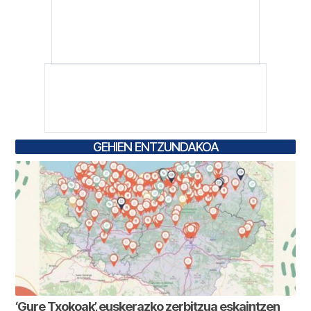
GEHIEN ENTZUNDAKOA
‘Gure Txokoak’, euskerazko zerbitzua eskaintzen