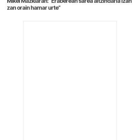
Mikel Mazkiaran: “Eraberean sarea aitzindaria izan
zan orain hamar urte”