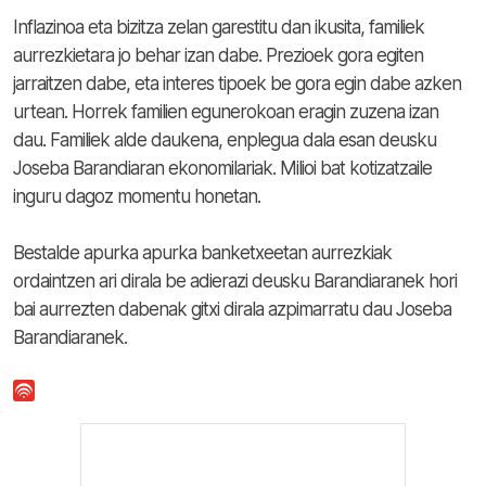
Inflazinoa eta bizitza zelan garestitu dan ikusita, familiek
aurrezkietara jo behar izan dabe. Prezioek gora egiten
jarraitzen dabe, eta interes tipoek be gora egin dabe azken
urtean. Horrek familien egunerokoan eragin zuzena izan
dau. Familiek alde daukena, enplegua dala esan deusku
Joseba Barandiaran ekonomilariak. Milioi bat kotizatzaile
inguru dagoz momentu honetan.
Bestalde apurka apurka banketxeetan aurrezkiak
ordaintzen ari dirala be adierazi deusku Barandiaranek hori
bai aurrezten dabenak gitxi dirala azpimarratu dau Joseba
Barandiaranek.