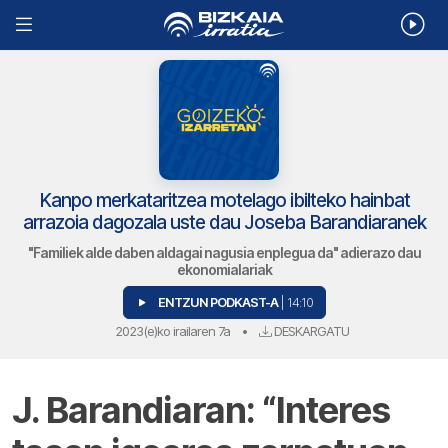
Kanpo merkataritzea motelago ibilteko hainbat
arrazoia dagozala uste dau Joseba Barandiaranek
"Familiek alde daben aldagai nagusia enplegua da" adierazo dau
ekonomialariak
ENTZUN PODKAST-A
| 14:10
2023(e)ko irailaren 7a
•
DESKARGATU
J. Barandiaran: “Interes