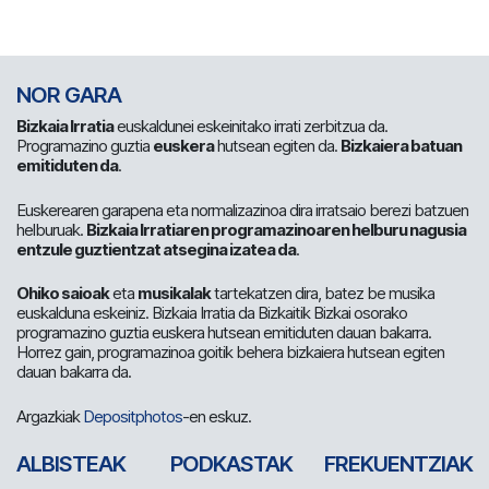
NOR GARA
Bizkaia Irratia
euskaldunei eskeinitako irrati zerbitzua da.
Programazino guztia
euskera
hutsean egiten da.
Bizkaiera batuan
emitiduten da
.
Euskerearen garapena eta normalizazinoa dira irratsaio berezi batzuen
helburuak.
Bizkaia Irratiaren programazinoaren helburu nagusia
entzule guztientzat atsegina izatea da
.
Ohiko saioak
eta
musikalak
tartekatzen dira, batez be musika
euskalduna eskeiniz. Bizkaia Irratia da Bizkaitik Bizkai osorako
programazino guztia euskera hutsean emitiduten dauan bakarra.
Horrez gain, programazinoa goitik behera bizkaiera hutsean egiten
dauan bakarra da.
Argazkiak
Depositphotos
-en eskuz.
ALBISTEAK
PODKASTAK
FREKUENTZIAK