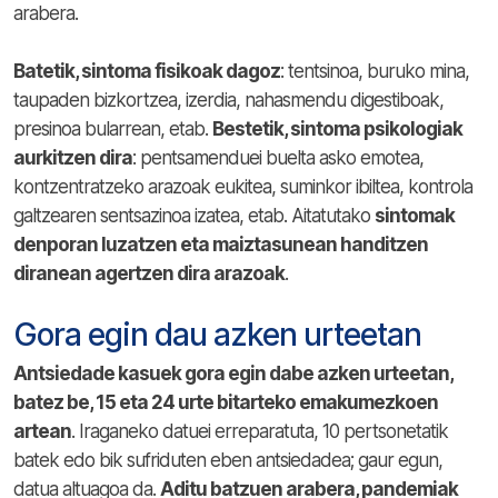
arabera.
Batetik, sintoma fisikoak dagoz
: tentsinoa, buruko mina,
taupaden bizkortzea, izerdia, nahasmendu digestiboak,
presinoa bularrean, etab.
Bestetik, sintoma psikologiak
aurkitzen dira
: pentsamenduei buelta asko emotea,
kontzentratzeko arazoak eukitea, suminkor ibiltea, kontrola
galtzearen sentsazinoa izatea, etab. Aitatutako
sintomak
denporan luzatzen eta maiztasunean handitzen
diranean agertzen dira arazoak
.
Gora egin dau azken urteetan
Antsiedade kasuek gora egin dabe azken urteetan,
batez be, 15 eta 24 urte bitarteko emakumezkoen
artean
. Iraganeko datuei erreparatuta, 10 pertsonetatik
batek edo bik sufriduten eben antsiedadea; gaur egun,
datua altuagoa da.
Aditu batzuen arabera, pandemiak