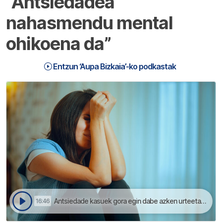
“Antsiedadea
nahasmendu mental
ohikoena da”
Entzun ‘Aupa Bizkaia’-ko podkastak
Antsiedade kasuek gora egin dabe azken urteetan ikerketa desbardinen arabera | Aupa Bizkaia
16:46