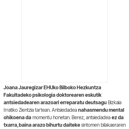
Joana Jauregizar EHUko Bilboko Hezkuntza
Fakultadeko psikologia doktorearen eskutik
antsiedadearen arazoari erreparatu deutsagu
Bizkaia
Irratiko Zientzia tartean. Antsiedadea
nahasmendu mental
ohikoena da
momentu honetan. Berez, antsiedadea
ez da
txarra, baina arazo bihurtu daiteke
sintomen bilakaeraren