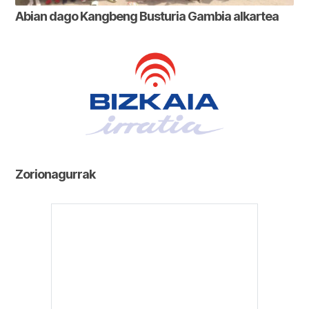
Abian dago Kangbeng Busturia Gambia alkartea
Zorionagurrak