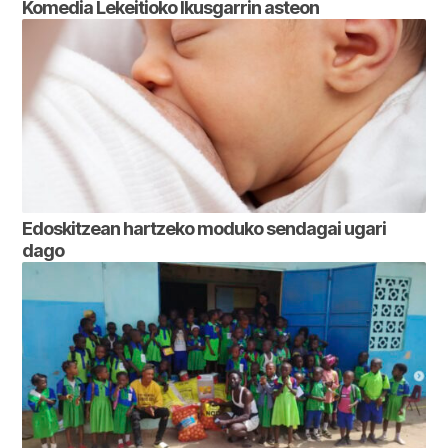
Komedia Lekeitioko Ikusgarrin asteon
Edoskitzean hartzeko moduko sendagai ugari
dago