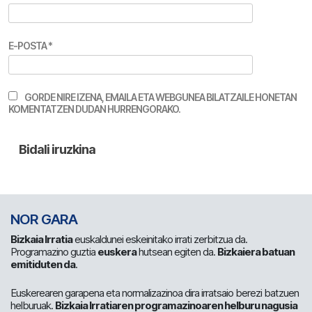
E-POSTA
*
GORDE NIRE IZENA, EMAILA ETA WEBGUNEA BILATZAILE HONETAN
KOMENTATZEN DUDAN HURRENGORAKO.
NOR GARA
Bizkaia Irratia
euskaldunei eskeinitako irrati zerbitzua da.
Programazino guztia
euskera
hutsean egiten da.
Bizkaiera batuan
emitiduten da
.
Euskerearen garapena eta normalizazinoa dira irratsaio berezi batzuen
helburuak.
Bizkaia Irratiaren programazinoaren helburu nagusia