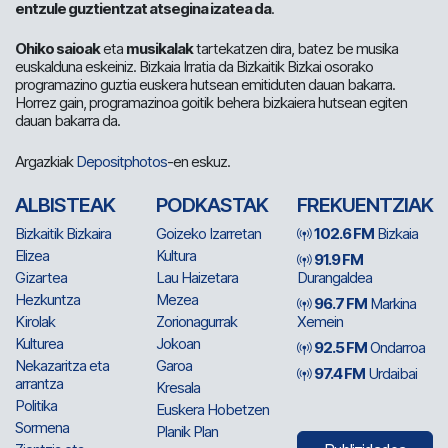
entzule guztientzat atsegina izatea da
.
Ohiko saioak
eta
musikalak
tartekatzen dira, batez be musika
euskalduna eskeiniz. Bizkaia Irratia da Bizkaitik Bizkai osorako
programazino guztia euskera hutsean emitiduten dauan bakarra.
Horrez gain, programazinoa goitik behera bizkaiera hutsean egiten
dauan bakarra da.
Argazkiak
Depositphotos
-en eskuz.
ALBISTEAK
PODKASTAK
FREKUENTZIAK
Bizkaitik Bizkaira
Goizeko Izarretan
102.6 FM
Bizkaia
Elizea
Kultura
91.9 FM
Gizartea
Lau Haizetara
Durangaldea
Hezkuntza
Mezea
96.7 FM
Markina
Kirolak
Zorionagurrak
Xemein
Kulturea
Jokoan
92.5 FM
Ondarroa
Nekazaritza eta
Garoa
97.4 FM
Urdaibai
arrantza
Kresala
Politika
Euskera Hobetzen
Sormena
Planik Plan