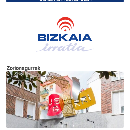
Zorionagurrak