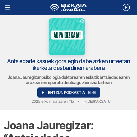
Antsiedade kasuek gora egin dabe azken urteetan
ikerketa desbardinen arabera
Joana Jauregizar psikologia doktorearen eskutik antsiedadearen
arazoari erreparatu deutsagu Zientzia tartean
ENTZUN PODKAST-A
| 16:46
2025(e)ko maiatzaren 11a
•
DESKARGATU
Joana Jauregizar: