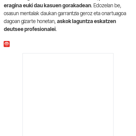
eragina euki dau kasuen gorakadean
. Edozelan be,
osasun mentalak daukan garrantzia geroz eta onartuagoa
dagoan gizarte honetan,
askok laguntza eskatzen
deutsee profesionalei
.