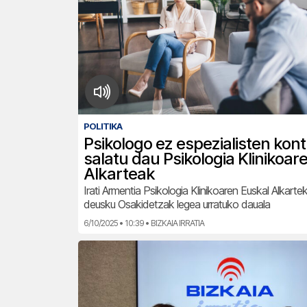
POLITIKA
Psikologo ez espezialisten kon
salatu dau Psikologia Klinikoar
Alkarteak
Irati Armentia Psikologia Klinikoaren Euskal Alkart
deusku Osakidetzak legea urratuko dauala
6/10/2025 • 10:39 • BIZKAIA IRRATIA