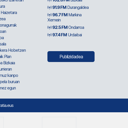
ura
91.9 FM
Durangaldea
 Haizetara
96.7 FM
Markina
zea
Xemein
ionagurrak
92.5 FM
Ondarroa
oan
97.4 FM
Urdaibai
oa
sala
kera Hobetzen
ik Plan
Publizidadea
a Bizkaia
urrieran
muz kanpo
pela buruan
nez egun
ratia.eus