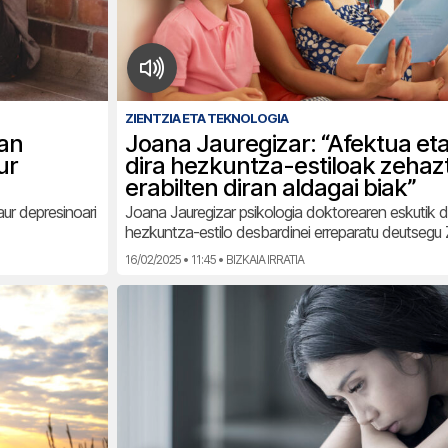
ZIENTZIA ETA TEKNOLOGIA
uan
Joana Jauregizar: “Afektua eta
ur
dira hezkuntza-estiloak zehaz
erabilten diran aldagai biak”
ur depresinoari
Joana Jauregizar psikologia doktorearen eskutik
hezkuntza-estilo desbardinei erreparatu deutsegu 
16/02/2025 • 11:45 • BIZKAIA IRRATIA