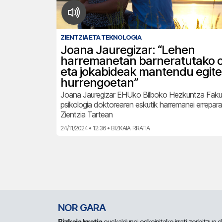
ZIENTZIA ETA TEKNOLOGIA
Joana Jauregizar: “Lehen
harremanetan barneratutako o
eta jokabideak mantendu egite
hurrengoetan”
Joana Jauregizar EHUko Bilboko Hezkuntza Faku
psikologia doktorearen eskutik harremanei errepar
Zientzia Tartean
24/11/2024 • 12:36 • BIZKAIA IRRATIA
NOR GARA
Bizkaia Irratia
euskaldunei eskeinitako irrati zerbitzua