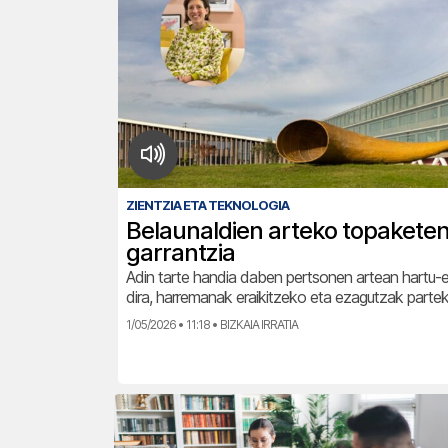
ZIENTZIA ETA TEKNOLOGIA
Belaunaldien arteko topakete
garrantzia
Adin tarte handia daben pertsonen artean hartu
dira, harremanak eraikitzeko eta ezagutzak part
1/05/2026 • 11:18 • BIZKAIA IRRATIA