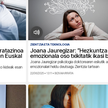
ZIENTZIA ETA TEKNOLOGIA
tratazinoa
Joana Jauregizar: “Hezkuntza
en Euskal
emozionala oso txikitatik ikasi
Joana Jauregizar psikologia doktorearen eskutik 
emozionalari heldu deutsagu Zientzia tartean
eko kideak esan
22/06/2025 • 13:11 • BIZKAIA IRRATIA