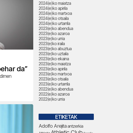
2024(e)ko maiatza
2024(e)ko apirila
2024(e)ko martxoa
2024(e)ko otsaila
2024(e)ko urtarrila
2023(e)ko abendua
2023(e)ko azaroa
2023(e)ko urria
2023(e)ko iraila
2023(e)ko abuztua
2023(e)ko uztaila
2023(e)ko ekaina
2023(e)ko maiatza
 behar da”
2023(e)ko apirila
2023(e)ko martxoa
adimen
2023(e)ko otsaila
2023(e)ko urtarrila
2022(e)ko abendua
2022(e)ko azaroa
2022(e)ko urria
ETIKETAK
Adolfo Arejita
antzerkia
Athletic Club