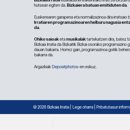
hutsean egiten da.
Bizkaiera batuan emitiduten da
.
Euskerearen garapena eta normalizazinoa dira irratsaio 
Irratiaren programazinoaren helburu nagusia entz
da
.
Ohiko saioak
eta
musikalak
tartekatzen dira, batez b
Bizkaia Irratia da Bizkaitik Bizkai osorako programazino
dauan bakarra. Horrez gain, programazinoa goitik beher
bakarra da.
Argazkiak
Depositphotos
-en eskuz.
© 2026 Bizkaia Irratia
|
Lege oharra
|
Pribatutasun infor