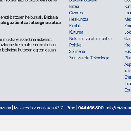
Elizea
Kult
Gizartea
Lau
berezi batzuen helburuak.
Bizkaia
Hezkuntza
Me
ule guztientzat atsegina izatea
Kirolak
Zor
Kulturea
Jok
Nekazaritza eta arrantza
Gar
e musika euskalduna eskeiniz.
 guztia euskera hutsean emitiduten
Politika
Kre
a bizkaiera hutsean egiten dauan
Sormena
Eus
Zientzia eta Teknologia
Plan
Aup
Irak
Ere
Txa
Egu
mazinoa
| Mazarredo zumarkalea 47, 7 – Bilbo |
944 466 800
| info@bizkaiair