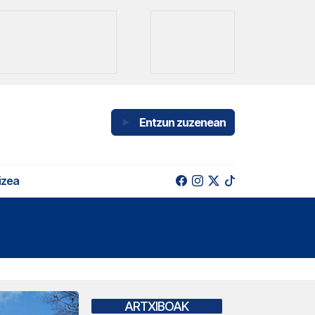
Entzun zuzenean
izea
ARTXIBOAK