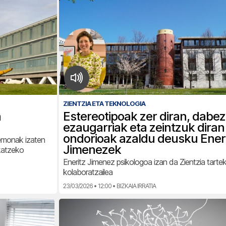
ZIENTZIA ETA TEKNOLOGIA
n
Estereotipoak zer diran, dabe
ezaugarriak eta zeintzuk diran
ondorioak azaldu deusku Ener
-emonak izaten
Jimenezek
ekatzeko
Eneritz Jimenez psikologoa izan da Zientzia tart
kolaboratzailea
23/03/2026 • 12:00 • BIZKAIA IRRATIA