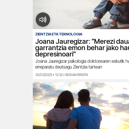
ZIENTZIA ETA TEKNOLOGIA
Joana Jauregizar: “Merezi da
garrantzia emon behar jako ha
depresinoari”
Joana Jauregizar psikologia doktorearen eskutik ha
erreparatu deutsagu Zientzia tartean
30/03/2025 • 12:32 • BIZKAIA IRRATIA