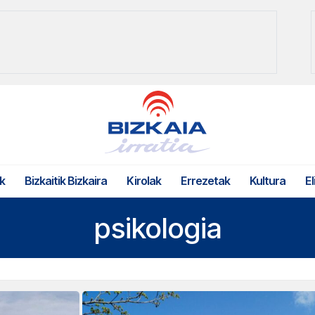
k
Bizkaitik Bizkaira
Kirolak
Errezetak
Kultura
El
psikologia