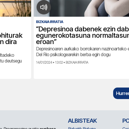
BIZKAIA IRRATIA
“Depresinoa dabenek ezin da
hiturak
egunerokotasuna normaltasu
n dira
eroan”
Depresinoaren aurkako borrokaren nazinoarteko
Del Rio psikologearekin berba egin dogu
ltadeko
atu deutsegu
14/01/2024 • 13:02 • BIZKAIA IRRATIA
Hurren
ALBISTEAK
P
 da. Programazino guztia
euskera
Bizkaitik Bizkaira
Goi