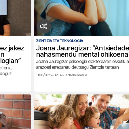
ZIENTZIA ETA TEKNOLOGIA
ez jakez
Joana Jauregizar: “Antsiedad
an
nahasmendu mental ohikoena
logian”
Joana Jauregizar psikologia doktorearen eskutik 
arazoari erreparatu deutsagu Zientzia tartean
frenia,
u doguz
11/05/2025 • 12:14 • BIZKAIA IRRATIA