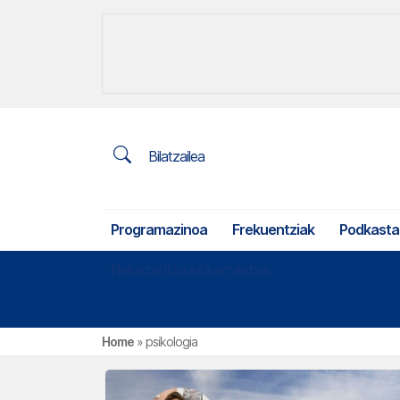
Bilatzailea
Programazinoa
Frekuentziak
Podkasta
Nekazaritza eta arrantza
Home
»
psikologia