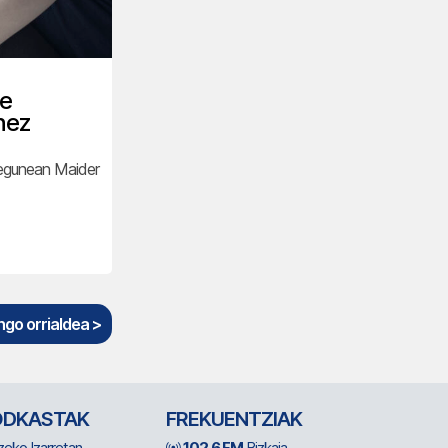
be
nez
 egunean Maider
go orrialdea >
ODKASTAK
FREKUENTZIAK
zeko Izarretan
102.6 FM
Bizkaia