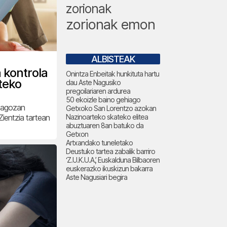
zorionak
zorionak emon
ALBISTEAK
 kontrola
Onintza Enbeitak hunkituta hartu
teko
dau Aste Nagusiko
pregoilariaren ardurea
50 ekoizle baino gehiago
 dagozan
Getxoko San Lorentzo azokan
Zientzia tartean
Nazinoarteko skateko elitea
abuztuaren 8an batuko da
Getxon
Artxandako tuneletako
Deustuko tartea zabalik barriro
‘Z.U.K.U.A.’, Euskalduna Bilbaoren
euskerazko ikuskizun bakarra
Aste Nagusiari begira