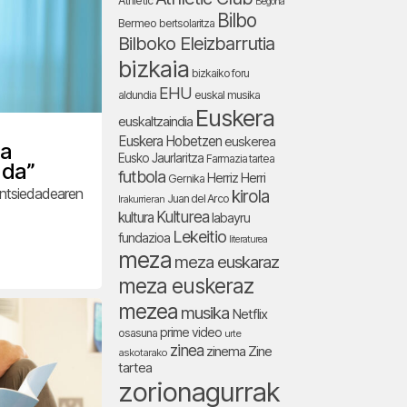
Athletic
Begoña
Bilbo
Bermeo
bertsolaritza
Bilboko Eleizbarrutia
bizkaia
bizkaiko foru
EHU
aldundia
euskal musika
Euskera
euskaltzaindia
Euskera Hobetzen
euskerea
ea
Eusko Jaurlaritza
Farmazia tartea
 da”
futbola
Herriz Herri
Gernika
antsiedadearen
kirola
Juan del Arco
Irakurrieran
Kulturea
kultura
labayru
Lekeitio
fundazioa
literaturea
meza
meza euskaraz
meza euskeraz
mezea
musika
Netflix
prime video
osasuna
urte
zinea
zinema
Zine
askotarako
tartea
zorionagurrak