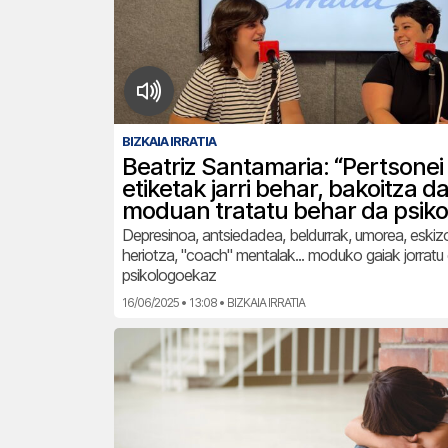
BIZKAIA IRRATIA
Beatriz Santamaria: “Pertsonei 
etiketak jarri behar, bakoitza d
moduan tratatu behar da psiko
Depresinoa, antsiedadea, beldurrak, umorea, eskizo
heriotza, "coach" mentalak... moduko gaiak jorrat
psikologoekaz
16/06/2025 • 13:08 • BIZKAIA IRRATIA