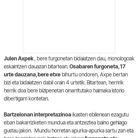
Julen Axpek
, bere furgonetan bidaiatzen dau, monologoak
eskaintzen dauazan bitartean.
Osabaren furgoneta, 17
urte dauzana, bere etxe
bihurtu ondoren, Axpe bertan
bizi eta bidaiatzen dabil orain 4 urtetik. Bitartean, herririk
herrik doa bere bizipenetan oinarritutako haimaka istorio
dibertigarri kontetan.
Bartzelonan interpretazinoa
ikasten ebilenean ezagutu
eban bakarrizketen mundua eta antzeztea baino gehiago
gustau jakon.
Mundu horretan apurka-apurka sartu zan eta