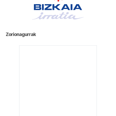
Zorionagurrak