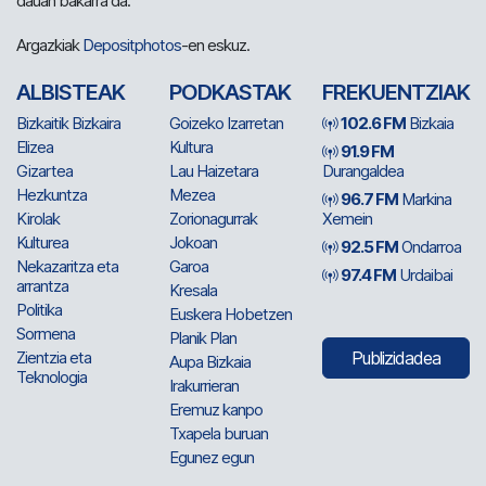
dauan bakarra da.
Argazkiak
Depositphotos
-en eskuz.
ALBISTEAK
PODKASTAK
FREKUENTZIAK
Bizkaitik Bizkaira
Goizeko Izarretan
102.6 FM
Bizkaia
Elizea
Kultura
91.9 FM
Gizartea
Lau Haizetara
Durangaldea
Hezkuntza
Mezea
96.7 FM
Markina
Kirolak
Zorionagurrak
Xemein
Kulturea
Jokoan
92.5 FM
Ondarroa
Nekazaritza eta
Garoa
97.4 FM
Urdaibai
arrantza
Kresala
Politika
Euskera Hobetzen
Sormena
Planik Plan
Zientzia eta
Publizidadea
Aupa Bizkaia
Teknologia
Irakurrieran
Eremuz kanpo
Txapela buruan
Egunez egun