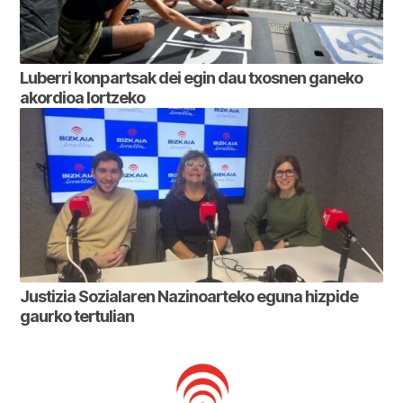
Luberri konpartsak dei egin dau txosnen ganeko
akordioa lortzeko
Justizia Sozialaren Nazinoarteko eguna hizpide
gaurko tertulian