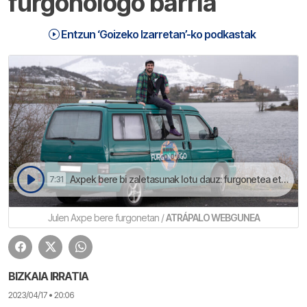
furgonologo barria
Entzun ‘Goizeko Izarretan’-ko podkastak
Axpek bere bi zaletasunak lotu dauz: furgonetea eta umorea | Goizeko Izarretan
7:31
Julen Axpe bere furgonetan /
ATRÁPALO WEBGUNEA
BIZKAIA IRRATIA
2023/04/17 • 20:06