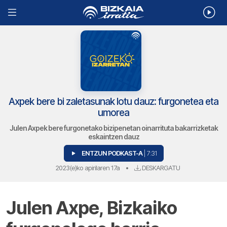
Axpek bere bi zaletasunak lotu dauz: furgonetea eta
umorea
Julen Axpek bere furgonetako bizipenetan oinarrituta bakarrizketak
eskaintzen dauz
ENTZUN PODKAST-A
| 7:31
2023(e)ko apirilaren 17a
•
DESKARGATU
Julen Axpe, Bizkaiko