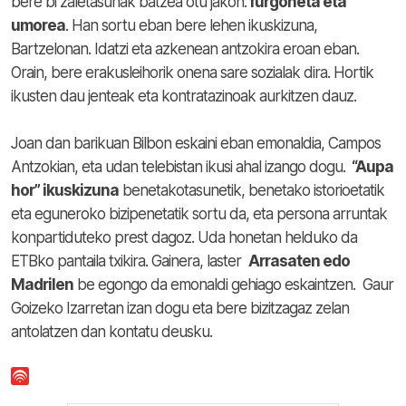
bere bi zaletasunak batzea otu jakon:
furgoneta eta
umorea
. Han sortu eban bere lehen ikuskizuna,
Bartzelonan. Idatzi eta azkenean antzokira eroan eban.
Orain, bere erakusleihorik onena sare sozialak dira. Hortik
ikusten dau jenteak eta kontratazinoak aurkitzen dauz.
Joan dan barikuan Bilbon eskaini eban emonaldia, Campos
Antzokian, eta udan telebistan ikusi ahal izango dogu.
“Aupa
hor” ikuskizuna
benetakotasunetik, benetako istorioetatik
eta eguneroko bizipenetatik sortu da, eta persona arruntak
konpartiduteko prest dagoz. Uda honetan helduko da
ETBko pantaila txikira. Gainera, laster
Arrasaten edo
Madrilen
be egongo da emonaldi gehiago eskaintzen. Gaur
Goizeko Izarretan izan dogu eta bere bizitzagaz zelan
antolatzen dan kontatu deusku.