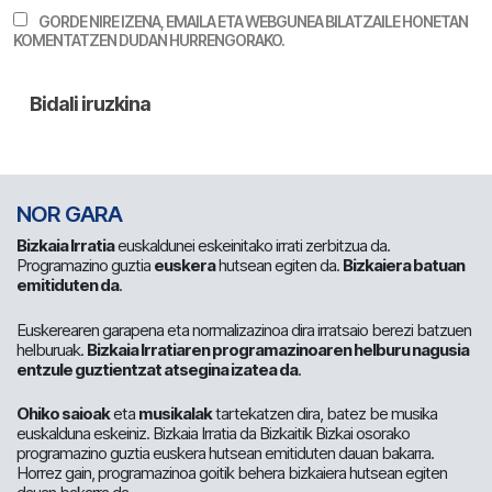
GORDE NIRE IZENA, EMAILA ETA WEBGUNEA BILATZAILE HONETAN
KOMENTATZEN DUDAN HURRENGORAKO.
NOR GARA
Bizkaia Irratia
euskaldunei eskeinitako irrati zerbitzua da.
Programazino guztia
euskera
hutsean egiten da.
Bizkaiera batuan
emitiduten da
.
Euskerearen garapena eta normalizazinoa dira irratsaio berezi batzuen
helburuak.
Bizkaia Irratiaren programazinoaren helburu nagusia
entzule guztientzat atsegina izatea da
.
Ohiko saioak
eta
musikalak
tartekatzen dira, batez be musika
euskalduna eskeiniz. Bizkaia Irratia da Bizkaitik Bizkai osorako
programazino guztia euskera hutsean emitiduten dauan bakarra.
Horrez gain, programazinoa goitik behera bizkaiera hutsean egiten