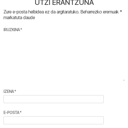
UTZI ERANTZUNA
Zure e-posta helbidea ez da argitaratuko.
Beharrezko eremuak
*
markatuta daude
IRUZKINA
*
IZENA
*
E-POSTA
*