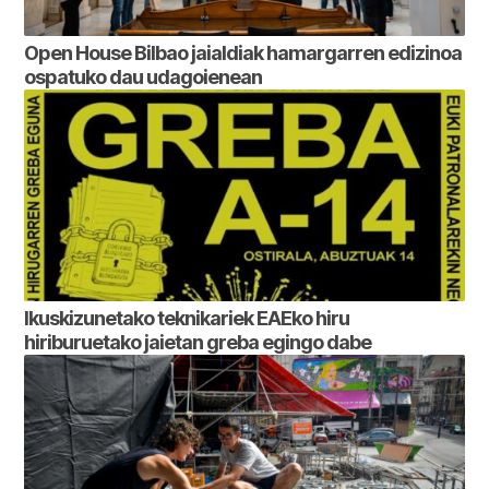
Open House Bilbao jaialdiak hamargarren edizinoa
ospatuko dau udagoienean
Ikuskizunetako teknikariek EAEko hiru
hiriburuetako jaietan greba egingo dabe