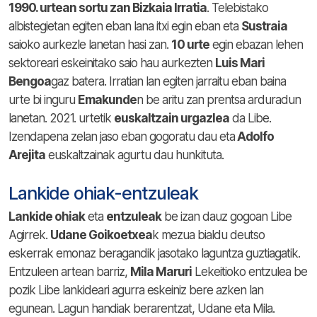
1990. urtean sortu zan Bizkaia Irratia
. Telebistako
albistegietan egiten eban lana itxi egin eban eta
Sustraia
saioko aurkezle lanetan hasi zan.
10 urte
egin ebazan lehen
sektoreari eskeinitako saio hau aurkezten
Luis Mari
Bengoa
gaz batera. Irratian lan egiten jarraitu eban baina
urte bi inguru
Emakunde
n be aritu zan prentsa arduradun
lanetan. 2021. urtetik
euskaltzain urgazlea
da Libe.
Izendapena zelan jaso eban gogoratu dau eta
Adolfo
Arejita
euskaltzainak agurtu dau hunkituta.
Lankide ohiak-entzuleak
Lankide ohiak
eta
entzuleak
be izan dauz gogoan Libe
Agirrek.
Udane Goikoetxea
k mezua bialdu deutso
eskerrak emonaz beragandik jasotako laguntza guztiagatik.
Entzuleen artean barriz,
Mila Maruri
Lekeitioko entzulea be
pozik Libe lankideari agurra eskeiniz bere azken lan
egunean. Lagun handiak berarentzat, Udane eta Mila.