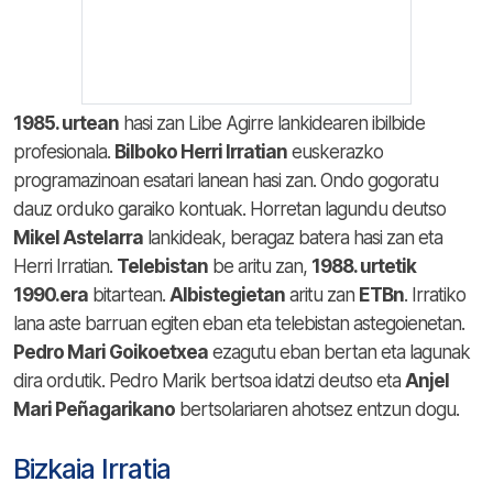
1985. urtean
hasi zan Libe Agirre lankidearen ibilbide
profesionala.
Bilboko Herri Irratian
euskerazko
programazinoan esatari lanean hasi zan. Ondo gogoratu
dauz orduko garaiko kontuak. Horretan lagundu deutso
Mikel Astelarra
lankideak, beragaz batera hasi zan eta
Herri Irratian.
Telebistan
be aritu zan,
1988. urtetik
1990.era
bitartean.
Albistegietan
aritu zan
ETBn
. Irratiko
lana aste barruan egiten eban eta telebistan astegoienetan.
Pedro Mari Goikoetxea
ezagutu eban bertan eta lagunak
dira ordutik. Pedro Marik bertsoa idatzi deutso eta
Anjel
Mari Peñagarikano
bertsolariaren ahotsez entzun dogu.
Bizkaia Irratia