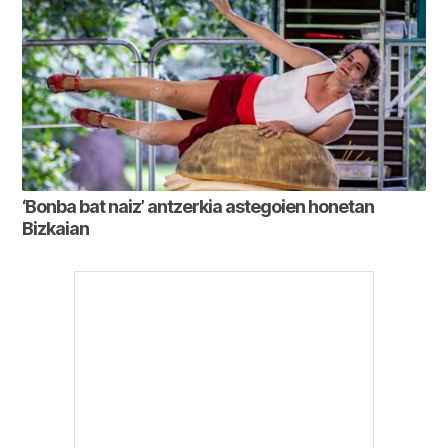
‘Bonba bat naiz’ antzerkia astegoien honetan
Bizkaian