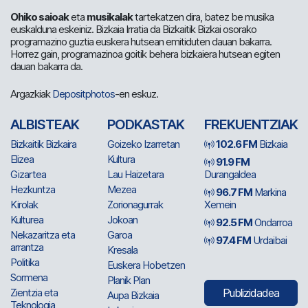
Ohiko saioak
eta
musikalak
tartekatzen dira, batez be musika
euskalduna eskeiniz. Bizkaia Irratia da Bizkaitik Bizkai osorako
programazino guztia euskera hutsean emitiduten dauan bakarra.
Horrez gain, programazinoa goitik behera bizkaiera hutsean egiten
dauan bakarra da.
Argazkiak
Depositphotos
-en eskuz.
ALBISTEAK
PODKASTAK
FREKUENTZIAK
Bizkaitik Bizkaira
Goizeko Izarretan
102.6 FM
Bizkaia
Elizea
Kultura
91.9 FM
Gizartea
Lau Haizetara
Durangaldea
Hezkuntza
Mezea
96.7 FM
Markina
Kirolak
Zorionagurrak
Xemein
Kulturea
Jokoan
92.5 FM
Ondarroa
Nekazaritza eta
Garoa
97.4 FM
Urdaibai
arrantza
Kresala
Politika
Euskera Hobetzen
Sormena
Planik Plan
Zientzia eta
Publizidadea
Aupa Bizkaia
Teknologia