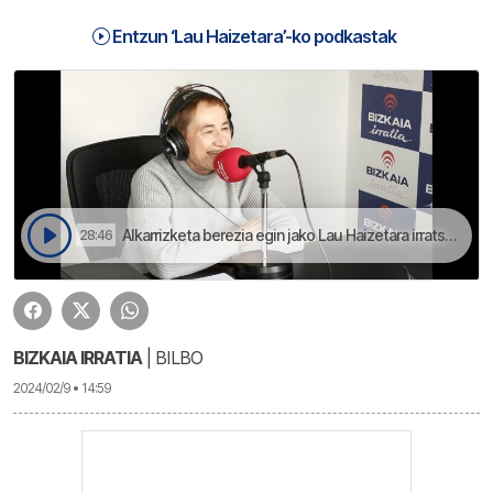
Entzun ‘Lau Haizetara’-ko podkastak
Alkarrizketa berezia egin jako Lau Haizetara irratsaioan | Lau Haizetara
28:46
BIZKAIA IRRATIA
| BILBO
2024/02/9 • 14:59