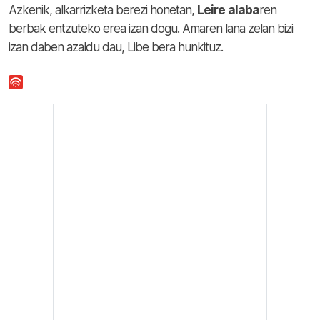
Azkenik, alkarrizketa berezi honetan,
Leire
alaba
ren
berbak entzuteko erea izan dogu. Amaren lana zelan bizi
izan daben azaldu dau, Libe bera hunkituz.