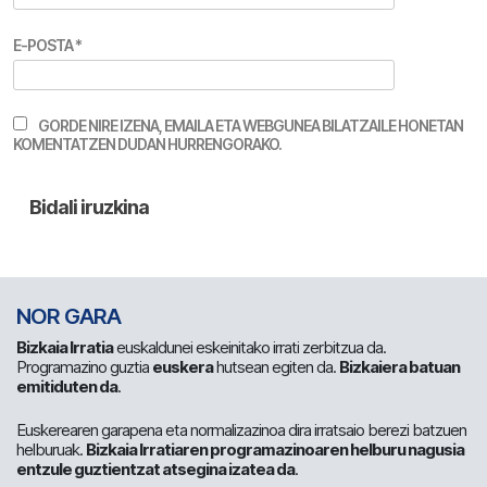
E-POSTA
*
GORDE NIRE IZENA, EMAILA ETA WEBGUNEA BILATZAILE HONETAN
KOMENTATZEN DUDAN HURRENGORAKO.
NOR GARA
Bizkaia Irratia
euskaldunei eskeinitako irrati zerbitzua da.
Programazino guztia
euskera
hutsean egiten da.
Bizkaiera batuan
emitiduten da
.
Euskerearen garapena eta normalizazinoa dira irratsaio berezi batzuen
helburuak.
Bizkaia Irratiaren programazinoaren helburu nagusia
entzule guztientzat atsegina izatea da
.