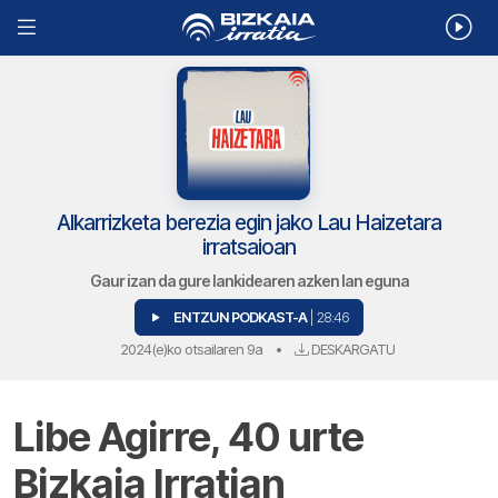
Alkarrizketa berezia egin jako Lau Haizetara
irratsaioan
Gaur izan da gure lankidearen azken lan eguna
ENTZUN PODKAST-A
| 28:46
2024(e)ko otsailaren 9a
•
DESKARGATU
Libe Agirre, 40 urte
Bizkaia Irratian