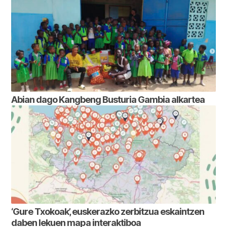
Abian dago Kangbeng Busturia Gambia alkartea
‘Gure Txokoak’, euskerazko zerbitzua eskaintzen
daben lekuen mapa interaktiboa