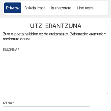
Etiketak
Bizkaia Irratia
lau haizetara
Libe Agirre
UTZI ERANTZUNA
Zure e-posta helbidea ez da argitaratuko.
Beharrezko eremuak
*
markatuta daude
IRUZKINA
*
IZENA
*