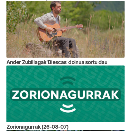
Ander Zubillagak ‘Biescas’ doinua sortu dau
Zorionagurrak (26-08-07)