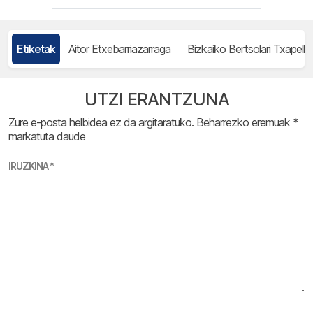
Etiketak
Aitor Etxebarriazarraga
Bizkaiko Bertsolari Txapelk
UTZI ERANTZUNA
Zure e-posta helbidea ez da argitaratuko.
Beharrezko eremuak
*
markatuta daude
IRUZKINA
*