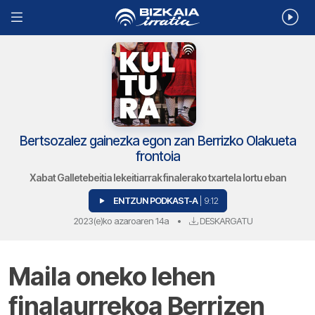
Bertsozalez gainezka egon zan Berrizko Olakueta
frontoia
Xabat Galletebeitia lekeitiarrak finalerako txartela lortu eban
ENTZUN PODKAST-A
| 9:12
2023(e)ko azaroaren 14a
•
DESKARGATU
Maila oneko lehen
finalaurrekoa Berrizen