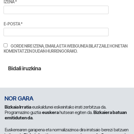
IZENA
*
E-POSTA
*
GORDE NIRE IZENA, EMAILA ETA WEBGUNEA BILATZAILE HONETAN
KOMENTATZEN DUDAN HURRENGORAKO.
NOR GARA
Bizkaia Irratia
euskaldunei eskeinitako irrati zerbitzua da.
Programazino guztia
euskera
hutsean egiten da.
Bizkaiera batuan
emitiduten da
.
Euskerearen garapena eta normalizazinoa dira irratsaio berezi batzuen