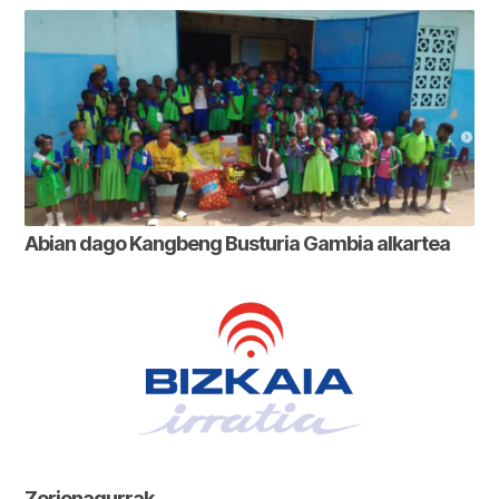
Abian dago Kangbeng Busturia Gambia alkartea
Zorionagurrak