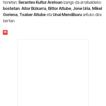
honetan.
Serantes Kultur Aretoan
izango da arratsaldeko
bostetan
.
Aitor Bizkarra
,
Bittor Altube
,
Jone Uria
,
Mikel
Goriena
,
Txaber Altube
eta
Unai Mendiburu
arituko dira
bertan.