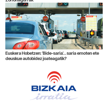
Euskera Hobetzen: ‘Bide-saria’… saria emoten ete
deuskue autobidez joateagatik?