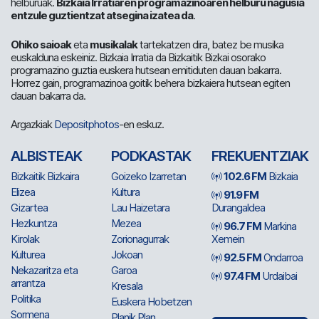
helburuak.
Bizkaia Irratiaren programazinoaren helburu nagusia
entzule guztientzat atsegina izatea da
.
Ohiko saioak
eta
musikalak
tartekatzen dira, batez be musika
euskalduna eskeiniz. Bizkaia Irratia da Bizkaitik Bizkai osorako
programazino guztia euskera hutsean emitiduten dauan bakarra.
Horrez gain, programazinoa goitik behera bizkaiera hutsean egiten
dauan bakarra da.
Argazkiak
Depositphotos
-en eskuz.
ALBISTEAK
PODKASTAK
FREKUENTZIAK
Bizkaitik Bizkaira
Goizeko Izarretan
102.6 FM
Bizkaia
Elizea
Kultura
91.9 FM
Gizartea
Lau Haizetara
Durangaldea
Hezkuntza
Mezea
96.7 FM
Markina
Kirolak
Zorionagurrak
Xemein
Kulturea
Jokoan
92.5 FM
Ondarroa
Nekazaritza eta
Garoa
97.4 FM
Urdaibai
arrantza
Kresala
Politika
Euskera Hobetzen
Sormena
Planik Plan