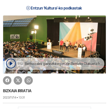
Entzun ‘Kultura’-ko podkastak
Bertsozalez gainezka egon zan Berrizko Olakueta frontoia | Kultura
9:12
BIZKAIA IRRATIA
2023/11/14 • 13:31