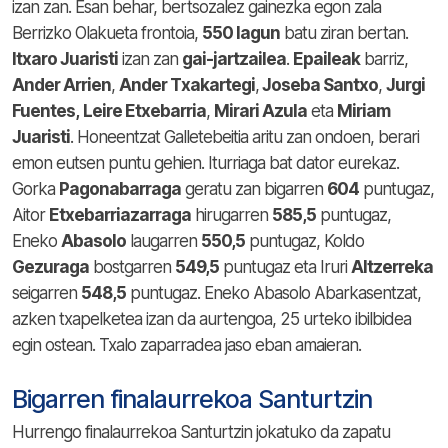
izan zan. Esan behar, bertsozalez gainezka egon zala
Berrizko Olakueta frontoia,
550 lagun
batu ziran bertan.
Itxaro Juaristi
izan zan
gai-jartzailea
.
Epaileak
barriz,
Ander Arrien
,
Ander Txakartegi
,
Joseba Santxo
,
Jurgi
Fuentes,
Leire Etxebarria
,
Mirari Azula
eta
Miriam
Juaristi
. Honeentzat Galletebeitia aritu zan ondoen, berari
emon eutsen puntu gehien. Iturriaga bat dator eurekaz.
Gorka
Pagonabarraga
geratu zan bigarren
604
puntugaz,
Aitor
Etxebarriazarraga
hirugarren
585,5
puntugaz,
Eneko
Abasolo
laugarren
550,5
puntugaz, Koldo
Gezuraga
bostgarren
549,5
puntugaz eta Iruri
Altzerreka
seigarren
548,5
puntugaz. Eneko Abasolo Abarkasentzat,
azken txapelketea izan da aurtengoa, 25 urteko ibilbidea
egin ostean. Txalo zaparradea jaso eban amaieran.
Bigarren finalaurrekoa Santurtzin
Hurrengo finalaurrekoa Santurtzin jokatuko da zapatu