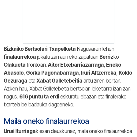
Bizkaiko Bertsolari Txapelketa
Nagusiaren lehen
finalaurrekoa
jokatu zan aurreko zapatuan
Berriz
ko
Olakueta
frontoian.
Aitor Etxebarriazarraga
,
Eneko
Abasolo
,
Gorka Pagonabarraga
,
Iruri Altzerreka
,
Koldo
Gezuraga
eta
Xabat Galletebeitia
aritu ziren bertan.
Azken hau, Xabat Galletebeitia bertsolari lekeitiarra izan zan
nagusi.
616 puntu ta
erdi
eskuratu ebazan eta finalerako
txartela be badauka dagoeneko.
Maila oneko finalaurrekoa
Unai Iturriaga
k esan deuskunez, maila oneko finalaurrekoa