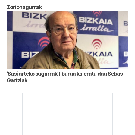
Zorionagurrak
‘Sasi arteko sugarrak’ liburua kaleratu dau Sebas
Gartziak