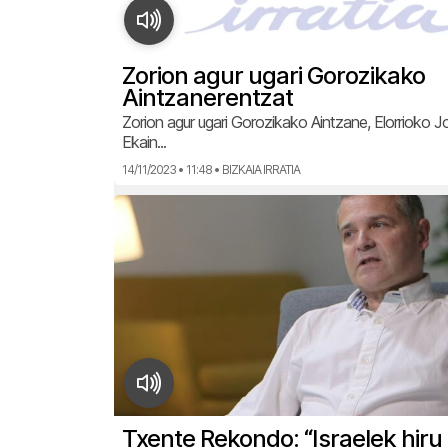
Zorion agur ugari Gorozikako
Aintzanerentzat
Zorion agur ugari Gorozikako Aintzane, Elorrioko 
Ekain...
14/11/2023 • 11:48 • BIZKAIA IRRATIA
Txente Rekondo: “Israelek hiru