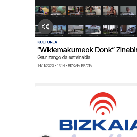
KULTUREA
“Wikiemakumeok Donk” Zinebi
Gaur izango da estreinaldia
14/11/2023 • 13:14 • BIZKAIA IRRATIA