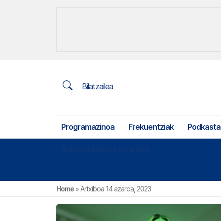
Bilatzailea
Programazinoa
Frekuentziak
Podkasta
Nekazaritza eta arrantza
Home
»
Artxiboa 14 azaroa, 2023