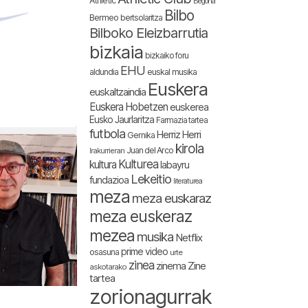
Athletic
Begoña
Bilbo
Bermeo
bertsolaritza
Bilboko Eleizbarrutia
bizkaia
bizkaiko foru
EHU
aldundia
euskal musika
Euskera
euskaltzaindia
Euskera Hobetzen
euskerea
Eusko Jaurlaritza
Farmazia tartea
futbola
Herriz Herri
Gernika
kirola
Juan del Arco
Irakurrieran
Kulturea
kultura
labayru
Lekeitio
fundazioa
literaturea
meza
meza euskaraz
meza euskeraz
mezea
musika
Netflix
prime video
osasuna
urte
zinea
zinema
Zine
askotarako
tartea
zorionagurrak