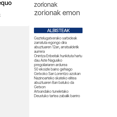
aequo
zorionak
zorionak emon
k
ALBISTEAK
Gaztelugatxerako sarbideak
zarratuta egongo dira
abuztuaren 12an, arratsaldetik
aurrera
Onintza Enbeitak hunkituta hartu
dau Aste Nagusiko
pregoilariaren ardurea
50 ekoizle baino gehiago
Getxoko San Lorentzo azokan
Nazinoarteko skateko elitea
abuztuaren 8an batuko da
Getxon
Artxandako tuneletako
Deustuko tartea zabalik barriro