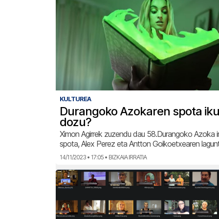
KULTUREA
Durangoko Azokaren spota iku
dozu?
Ximon Agirrek zuzendu dau 58.Durangoko Azoka i
spota, Alex Perez eta Antton Goikoetxearen lagu
14/11/2023 • 17:05 • BIZKAIA IRRATIA