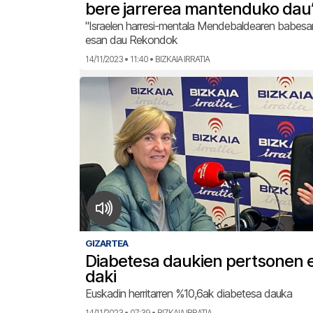
bere jarrerea mantenduko dau
"Israelen harresi-mentala Mendebaldearen babesa
esan dau Rekondok
14/11/2023 • 11:40 • BIZKAIA IRRATIA
GIZARTEA
Diabetesa daukien pertsonen e
daki
Euskadin herritarren %10,6ak diabetesa dauka
14/11/2023 • 07:39 • BIZKAIA IRRATIA