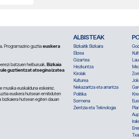
ALBISTEAK
P
 da. Programazino guztia
euskera
Bizkaitik Bizkaira
Goi
Elizea
Kult
Gizartea
Lau
berezi batzuen helburuak.
Bizkaia
Hezkuntza
Me
ule guztientzat atsegina izatea
Kirolak
Zor
Kulturea
Jok
Nekazaritza eta arrantza
Gar
e musika euskalduna eskeiniz.
 guztia euskera hutsean emitiduten
Politika
Kre
a bizkaiera hutsean egiten dauan
Sormena
Eus
Zientzia eta Teknologia
Plan
Aup
Irak
Ere
Txa