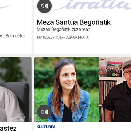
Meza Santua Begoñatik
Mezea Begoñatik zuzenean
Jon, Bermeoko
14/11/2023 • 11:45 • BIZKAIA IRRATIA
 astez
KULTUREA