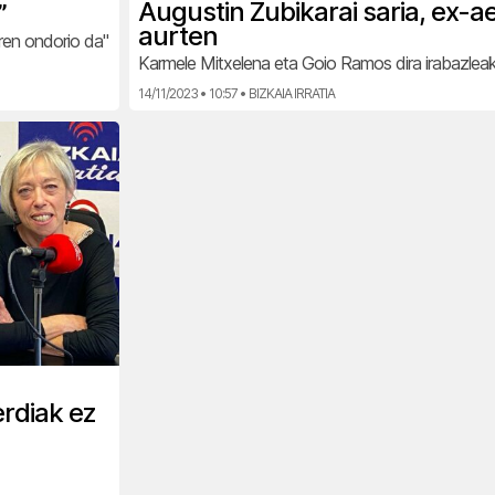
Augustin Zubikarai saria, ex-
”
aurten
ren ondorio da"
Karmele Mitxelena eta Goio Ramos dira irabazlea
14/11/2023 • 10:57 • BIZKAIA IRRATIA
rdiak ez