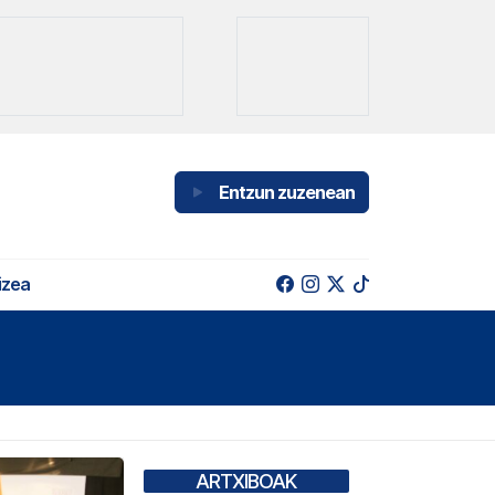
Entzun zuzenean
izea
ARTXIBOAK