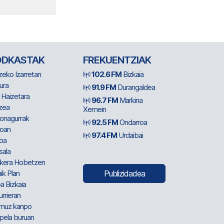
ODKASTAK
FREKUENTZIAK
zeko Izarretan
102.6 FM
Bizkaia
ura
91.9 FM
Durangaldea
 Haizetara
96.7 FM
Markina
zea
Xemein
ionagurrak
92.5 FM
Ondarroa
oan
97.4 FM
Urdaibai
oa
sala
kera Hobetzen
ik Plan
Publizidadea
a Bizkaia
urrieran
muz kanpo
pela buruan