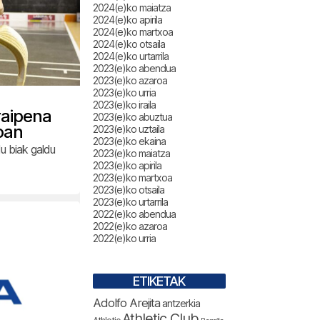
2024(e)ko maiatza
2024(e)ko apirila
2024(e)ko martxoa
2024(e)ko otsaila
2024(e)ko urtarrila
2023(e)ko abendua
2023(e)ko azaroa
2023(e)ko urria
2023(e)ko iraila
raipena
2023(e)ko abuztua
oan
2023(e)ko uztaila
2023(e)ko ekaina
u biak galdu
2023(e)ko maiatza
2023(e)ko apirila
2023(e)ko martxoa
2023(e)ko otsaila
2023(e)ko urtarrila
2022(e)ko abendua
2022(e)ko azaroa
2022(e)ko urria
ETIKETAK
Adolfo Arejita
antzerkia
Athletic Club