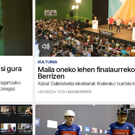
KULTUREA
si gura
Maila oneko lehen finalaurrek
Berrizen
ragartzeko
Xabat Galletebeitia lekeitiarrak finalerako txartela 
ntzeagaz
14/11/2023 • 13:31 • BIZKAIA IRRATIA