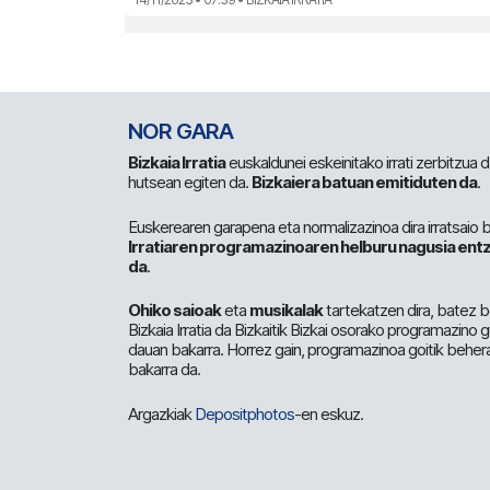
NOR GARA
Bizkaia Irratia
euskaldunei eskeinitako irrati zerbitzua
hutsean egiten da.
Bizkaiera batuan emitiduten da
.
Euskerearen garapena eta normalizazinoa dira irratsaio 
Irratiaren programazinoaren helburu nagusia entz
da
.
Ohiko saioak
eta
musikalak
tartekatzen dira, batez b
Bizkaia Irratia da Bizkaitik Bizkai osorako programazino
dauan bakarra. Horrez gain, programazinoa goitik beher
bakarra da.
Argazkiak
Depositphotos
-en eskuz.