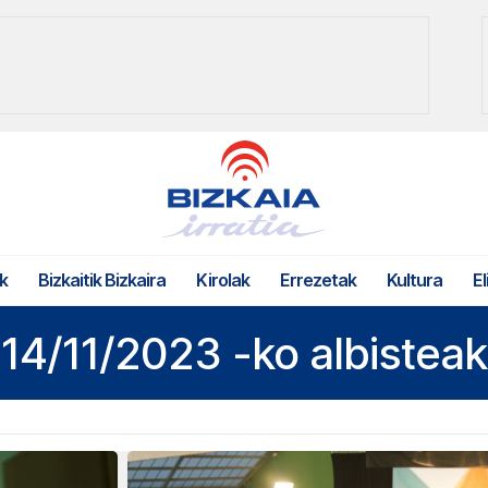
k
Bizkaitik Bizkaira
Kirolak
Errezetak
Kultura
El
14/11/2023 -ko albisteak