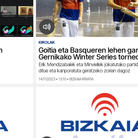
KIROLAK
n
Goitia eta Basqueren lehen ga
Gernikako Winter Series torne
Erik Mendizabalek eta Minviellek jokatutako partid
ditue eta kanporatuta geratzeko zorian dagoz
14/11/2023 • 13:10 • BIZKAIA IRRATIA